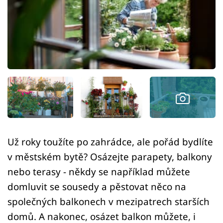
Sledujte prima+
Přihlášení
Sledujte nás
Už roky toužíte po zahrádce, ale pořád bydlíte
v městském bytě? Osázejte parapety, balkony
nebo terasy - někdy se například můžete
domluvit se sousedy a pěstovat něco na
společných balkonech v mezipatrech starších
domů. A nakonec, osázet balkon můžete, i