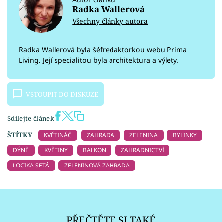
Radka Wallerová
Všechny články autora
Radka Wallerová byla šéfredaktorkou webu Prima
Living. Její specialitou byla architektura a výlety.
VSTOUPIT DO DISKUZE
Sdílejte článek
ŠTÍTKY
KVĚTINÁČ
ZAHRADA
ZELENINA
BYLINKY
DÝNĚ
KVĚTINY
BALKON
ZAHRADNICTVÍ
LOCIKA SETÁ
ZELENINOVÁ ZAHRADA
PŘEČTĚTE SI TAKÉ