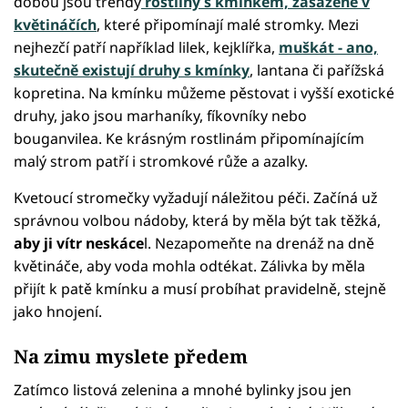
dobou jsou trendy
rostliny s kmínkem, zasazené v
květináčích
, které připomínají malé stromky. Mezi
nejhezčí patří například lilek, kejklířka,
muškát - ano,
skutečně existují druhy s kmínky
, lantana či pařížská
kopretina. Na kmínku můžeme pěstovat i vyšší exotické
druhy, jako jsou marhaníky, fíkovníky nebo
bouganvilea. Ke krásným rostlinám připomínajícím
malý strom patří i stromkové růže a azalky.
Kvetoucí stromečky vyžadují náležitou péči. Začíná už
správnou volbou nádoby, která by měla být tak těžká,
aby ji vítr neskáce
l. Nezapomeňte na drenáž na dně
květináče, aby voda mohla odtékat. Zálivka by měla
přijít k patě kmínku a musí probíhat pravidelně, stejně
jako hnojení.
Na zimu myslete předem
Zatímco listová zelenina a mnohé bylinky jsou jen