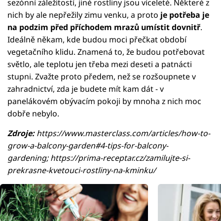
sezónní záležitostí, jiné rostliny jsou víceleté. Některé z
nich by ale nepřežily zimu venku, a proto
je potřeba je
na podzim před příchodem mrazů umístit dovnitř
.
Ideálně někam, kde budou moci přečkat období
vegetačního klidu. Znamená to, že budou potřebovat
světlo, ale teplotu jen třeba mezi deseti a patnácti
stupni. Zvažte proto předem, než se rozšoupnete v
zahradnictví, zda je budete mít kam dát - v
panelákovém obývacím pokoji by mnoha z nich moc
dobře nebylo.
Zdroje:
https://www.masterclass.com/articles/how-to-
grow-a-balcony-garden#4-tips-for-balcony-
gardening; https://prima-receptar.cz/zamilujte-si-
prekrasne-kvetouci-rostliny-na-kminku/