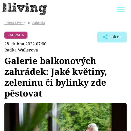
Prima Living
■
Zahrada
Trendy:
JAK UŠETŘIT
POKOJOVÉ KVĚTINY
ZAHRADA
SDÍLET
BYDLENÍ SLAVNÝCH
ZAHRADA
28. dubna 2022 07:00
Radka Wallerová
Galerie balkonových
zahrádek: Jaké květiny,
Témata
zeleninu či bylinky zde
Bydlení
pěstovat
Zahrada
Design