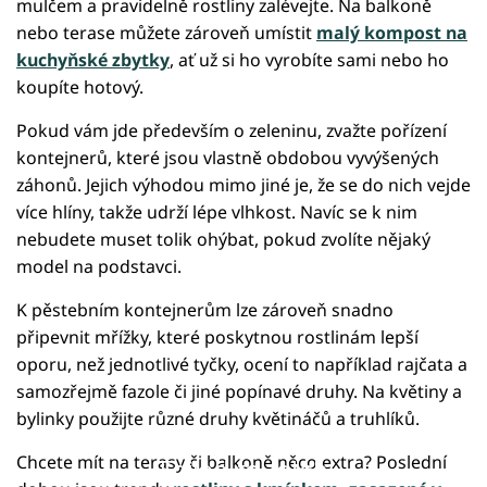
mulčem a pravidelně rostliny zalévejte. Na balkoně
nebo terase můžete zároveň umístit
malý kompost na
kuchyňské zbytky
, ať už si ho vyrobíte sami nebo ho
koupíte hotový.
Pokud vám jde především o zeleninu, zvažte pořízení
kontejnerů, které jsou vlastně obdobou vyvýšených
záhonů. Jejich výhodou mimo jiné je, že se do nich vejde
více hlíny, takže udrží lépe vlhkost. Navíc se k nim
nebudete muset tolik ohýbat, pokud zvolíte nějaký
model na podstavci.
K pěstebním kontejnerům lze zároveň snadno
připevnit mřížky, které poskytnou rostlinám lepší
oporu, než jednotlivé tyčky, ocení to například rajčata a
samozřejmě fazole či jiné popínavé druhy. Na květiny a
bylinky použijte různé druhy květináčů a truhlíků.
Chcete mít na terasy či balkoně něco extra? Poslední
Failed to fetch