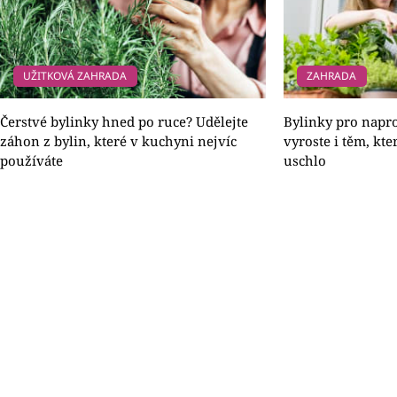
UŽITKOVÁ ZAHRADA
ZAHRADA
Čerstvé bylinky hned po ruce? Udělejte
Bylinky pro napro
záhon z bylin, které v kuchyni nejvíc
vyroste i těm, kt
používáte
uschlo