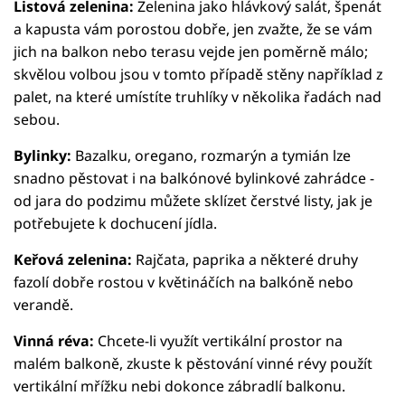
Listová zelenina:
Zelenina jako hlávkový salát, špenát
a kapusta vám porostou dobře, jen zvažte, že se vám
jich na balkon nebo terasu vejde jen poměrně málo;
skvělou volbou jsou v tomto případě stěny například z
palet, na které umístíte truhlíky v několika řadách nad
sebou.
Bylinky:
Bazalku, oregano, rozmarýn a tymián lze
snadno pěstovat i na balkónové bylinkové zahrádce -
od jara do podzimu můžete sklízet čerstvé listy, jak je
potřebujete k dochucení jídla.
Keřová zelenina:
Rajčata, paprika a některé druhy
fazolí dobře rostou v květináčích na balkóně nebo
verandě.
Vinná réva:
Chcete-li využít vertikální prostor na
malém balkoně, zkuste k pěstování vinné révy použít
vertikální mřížku nebi dokonce zábradlí balkonu.