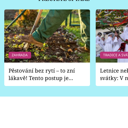
ZAHRADA
TRADICE A SVÁ
Pěstování bez rytí – to zní
Letnice ne
lákavě! Tento postup je
svátky: V n
vhodný jen pro některé
pondělí z
zahrady