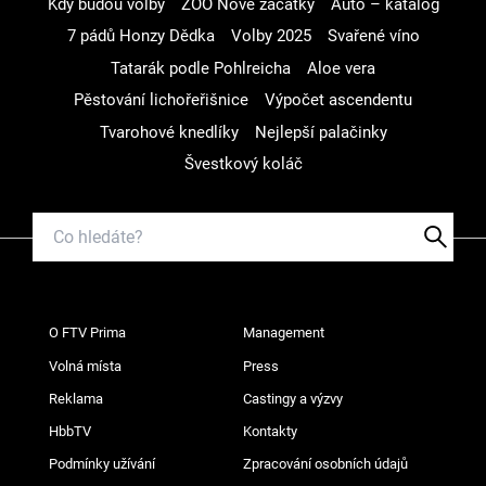
Kdy budou volby
ZOO Nové začátky
Auto – katalog
7 pádů Honzy Dědka
Volby 2025
Svařené víno
Tatarák podle Pohlreicha
Aloe vera
Pěstování lichořeřišnice
Výpočet ascendentu
Tvarohové knedlíky
Nejlepší palačinky
Švestkový koláč
O FTV Prima
Management
Volná místa
Press
Reklama
Castingy a výzvy
HbbTV
Kontakty
Podmínky užívání
Zpracování osobních údajů