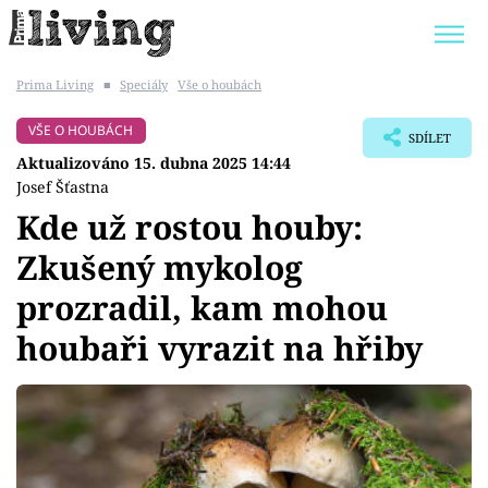
Prima Living
■
Speciály
Vše o houbách
Trendy:
JAK UŠETŘIT
POKOJOVÉ KVĚTINY
VŠE O HOUBÁCH
SDÍLET
BYDLENÍ SLAVNÝCH
ZAHRADA
Aktualizováno 15. dubna 2025 14:44
Josef Šťastna
Kde už rostou houby:
Zkušený mykolog
Témata
prozradil, kam mohou
Bydlení
houbaři vyrazit na hřiby
Zahrada
Design