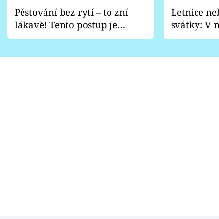
Pěstování bez rytí – to zní
Letnice ne
lákavě! Tento postup je
svátky: V n
vhodný jen pro některé
pondělí z
zahrady