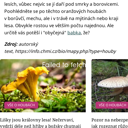
lesích, vůbec nejvíc se jí daří pod smrky a borovicemi.
Poohlédněte se po těchto oranžových houbách
v borůvčí, mechu, ale i v trávě na mýtinách nebo kraji
lesa. Obvykle rostou ve větším počtu najednou. Ale
určitě vás potěší i "obyčejná"
babka
, že?
Zdroj:
autorský
text, https://info.chmi.cz/bio/mapy.php?type=houby
Failed to fetch
VŠE O HOUBÁCH
VŠE O HOUBÁCH
Lišky jsou královny lesa! Nečervaví,
Pozor na nebezp
vydrží déle než hřiby a božsky chutnají
jak rozeznat rů