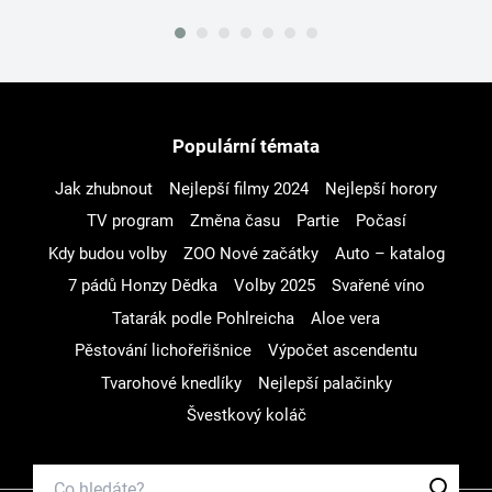
Populární témata
Jak zhubnout
Nejlepší filmy 2024
Nejlepší horory
TV program
Změna času
Partie
Počasí
Kdy budou volby
ZOO Nové začátky
Auto – katalog
7 pádů Honzy Dědka
Volby 2025
Svařené víno
Tatarák podle Pohlreicha
Aloe vera
Pěstování lichořeřišnice
Výpočet ascendentu
Tvarohové knedlíky
Nejlepší palačinky
Švestkový koláč