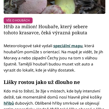
VŠE O HOUBÁCH
Hřib za milion! Houbaře, který sebere
tohoto krasavce, čeká výrazná pokuta
Meteorologové také vydali
speciální mapu
, která
houbařům pomůže s orientací. Na mapě je vidět, že jih
Moravy a nebo západní Čechy jsou na tom s vláhou
špatně. Tamější houbaři budou muset vzít auto a
vyrazit do lokalit, kde je vláhy dostatek.
Lišky rostou jako už dlouho ne
Kdo má to štěstí, že žije v místech, kde byly intenzivní
deště, tak momentálně domů nosí hlavně plné košíky
hřibů
dubových. Oblíbené hřiby smrkové se objevují