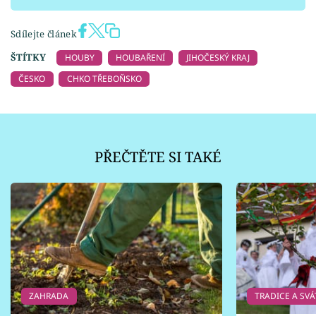
Sdílejte článek
ŠTÍTKY
HOUBY
HOUBAŘENÍ
JIHOČESKÝ KRAJ
ČESKO
CHKO TŘEBOŇSKO
PŘEČTĚTE SI TAKÉ
ZAHRADA
TRADICE A SVÁ