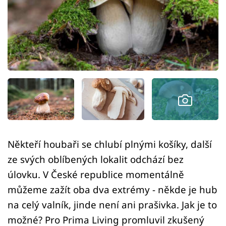
Sledujte prima+
Přihlášení
Sledujte nás
Někteří houbaři se chlubí plnými košíky, další
ze svých oblíbených lokalit odchází bez
úlovku. V České republice momentálně
můžeme zažít oba dva extrémy - někde je hub
na celý valník, jinde není ani prašivka. Jak je to
možné? Pro Prima Living promluvil zkušený