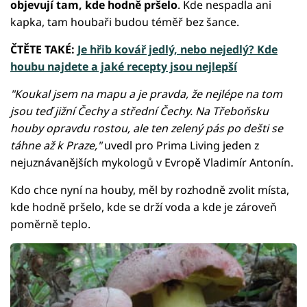
objevují tam, kde hodně pršelo
. Kde nespadla ani
kapka, tam houbaři budou téměř bez šance.
ČTĚTE TAKÉ:
Je hřib kovář jedlý, nebo nejedlý? Kde
houbu najdete a jaké recepty jsou nejlepší
"Koukal jsem na mapu a je pravda, že nejlépe na tom
jsou teď jižní Čechy a střední Čechy. Na Třeboňsku
houby opravdu rostou, ale ten zelený pás po dešti se
táhne až k Praze,"
uvedl pro Prima Living jeden z
nejuznávanějších mykologů v Evropě Vladimír Antonín.
Kdo chce nyní na houby, měl by rozhodně zvolit místa,
kde hodně pršelo, kde se drží voda a kde je zároveň
poměrně teplo.