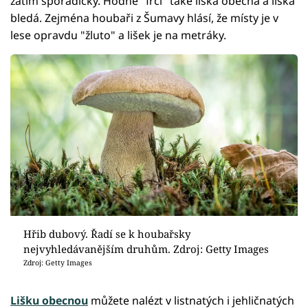
zatím sporadicky. Hodně "frčí" také liška obecná a liška
bledá. Zejména houbaři z Šumavy hlásí, že místy je v
lese opravdu "žluto" a lišek je na metráky.
Hřib dubový. Řadí se k houbařsky
nejvyhledávanějším druhům. Zdroj: Getty Images
Zdroj: Getty Images
Lišku obecnou
můžete nalézt v listnatých i jehličnatých