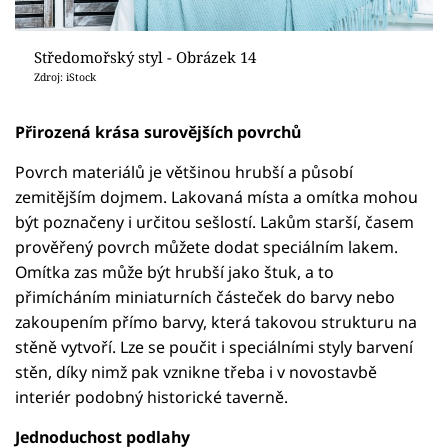
Středomořský styl - Obrázek 14
Zdroj: iStock
Přirozená krása surovějších povrchů
Povrch materiálů je většinou hrubší a působí
zemitějším dojmem. Lakovaná místa a omítka mohou
být poznačeny i určitou sešlostí. Lakům starší, časem
prověřený povrch můžete dodat speciálním lakem.
Omítka zas může být hrubší jako štuk, a to
přimícháním miniaturních částeček do barvy nebo
zakoupením přímo barvy, která takovou strukturu na
stěně vytvoří. Lze se poučit i speciálními styly barvení
stěn, díky nimž pak vznikne třeba i v novostavbě
interiér podobný historické taverně.
Jednoduchost podlahy