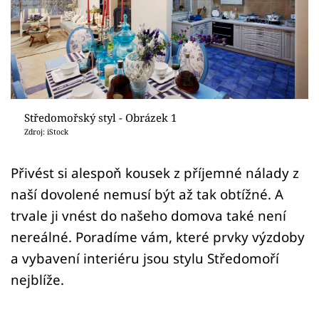
Sledujte prima+
Přihlášení
Sledujte nás
Středomořský styl - Obrázek 1
Zdroj: iStock
Přivést si alespoň kousek z příjemné nálady z
naší dovolené nemusí být až tak obtížné. A
trvale ji vnést do našeho domova také není
nereálné. Poradíme vám, které prvky výzdoby
a vybavení interiéru jsou stylu Středomoří
nejblíže.