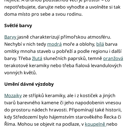
nepotřebujete, darujte nebo vyhoďte a uvolněte si tak
doma místo pro sebe a svou rodinu.
Světlé barvy
Barvy
jasně charakterizují přímořskou atmosféru.
Nechybí v nich tedy
modrá
moře a oblohy,
bílá
barva
omítky mnoha staveb u pobřeží a podle regionu i další
barvy. Třeba
žlutá
slunečních paprsků, temně
oranžová
terakotové keramiky nebo třeba fialová levandulových
vonných květů.
Umění dávné výzdoby
Mozaiky
ze střípků keramiky, ale i z kostiček a jiných
tvarů barevného kamene či jeho napodobenin vnesou
do prostoru nádech hravosti. Připomínají také historii,
kdy Středozemí bylo hájemstvím starověkého Řecka či
Říma. Mohou se objevit na podlaze, v
koupelně
nebo