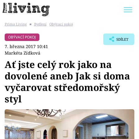
Prima Living
■
Bydlení
Obývací pokoj
Trendy:
JAK UŠETŘIT
POKOJOVÉ KVĚTINY
OBÝVACÍ POKOJ
SDÍLET
BYDLENÍ SLAVNÝCH
ZAHRADA
7. března 2017 10:41
Markéta Zídková
Ať jste celý rok jako na
dovolené aneb Jak si doma
Témata
vyčarovat středomořský
Bydlení
styl
Zahrada
Design