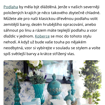
Podlaha
by měla být dlážděná. Jenže v našich severněji
položených krajích je něco takového zbytečně chladné.
Můžete ale pro naši klasickou dřevěnou podlahu volit
zemitější barvy, dezén hrubějšího opracování, anebo
sáhnout po linu a rázem máte teplejší podlahu a vzor
dlaždic v jednom.
Koberce
se moc do tohoto stylu
nehodí. A když už bude vaše touha po nějakém
neodbytná, vzor si vybírejte v souladu se stylem a volte
spíš světlejší barvy a krátce střižený vlas.