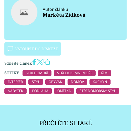
Autor článku
Markéta Zídková
VSTOUPIT DO DISKUZE
Sdílejte článek
ŠTÍTKY
STŘEDOMOŘÍ
STŘEDOZEMNÍ MOŘE
ŘÍM
INTERIÉR
STYL
OBÝVÁK
DOMOV
KUCHYŇ
NÁBYTEK
PODLAHA
OMÍTKA
STŘEDOMOŘSKÝ STYL
PŘEČTĚTE SI TAKÉ