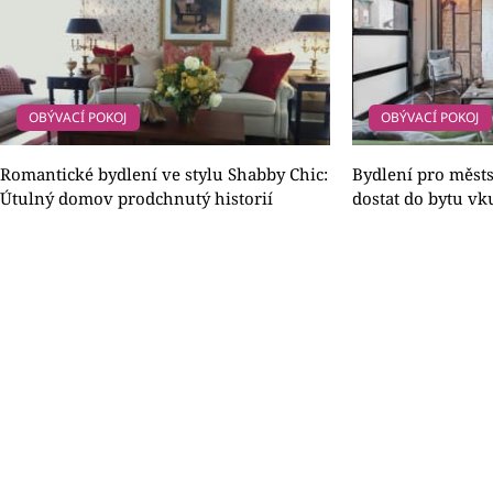
OBÝVACÍ POKOJ
OBÝVACÍ POKOJ
Romantické bydlení ve stylu Shabby Chic:
Bydlení pro měst
Útulný domov prodchnutý historií
dostat do bytu vk