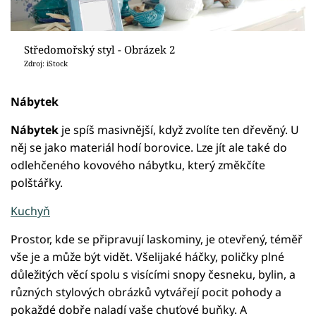
Středomořský styl - Obrázek 2
Zdroj: iStock
Nábytek
Nábytek
je spíš masivnější, když zvolíte ten dřevěný. U
něj se jako materiál hodí borovice. Lze jít ale také do
odlehčeného kovového nábytku, který změkčíte
polštářky.
Kuchyň
Prostor, kde se připravují laskominy, je otevřený, téměř
vše je a může být vidět. Všelijaké háčky, poličky plné
důležitých věcí spolu s visícími snopy česneku, bylin, a
různých stylových obrázků vytvářejí pocit pohody a
pokaždé dobře naladí vaše chuťové buňky. A