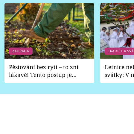
ZAHRADA
TRADICE A SVÁ
Pěstování bez rytí – to zní
Letnice ne
lákavě! Tento postup je
svátky: V n
vhodný jen pro některé
pondělí z
zahrady