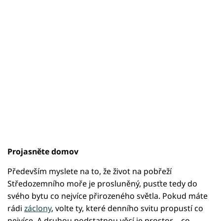
Projasněte domov
Především myslete na to, že život na pobřeží
Středozemního moře je prosluněný, pusťte tedy do
svého bytu co nejvíce přirozeného světla. Pokud máte
rádi
záclony
, volte ty, které denního svitu propustí co
nejvíce. A druhou podstatnou věcí je prostor – co