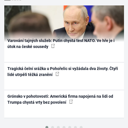
Varování tajných služeb: Putin chystá test NATO. Ve hře je i
útok na české sousedy
Tragická čelní srážka u Pohořelic si vyžádala dva životy. Čtyři
lidé utrpěli těžká zranění
Grónsko v pohotovosti: Americká firma napojená na lidi od
Trumpa chystá vrty bez povolení