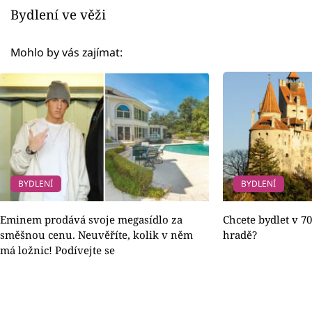
Bydlení ve věži
Mohlo by vás zajímat:
BYDLENÍ
BYDLENÍ
Eminem prodává svoje megasídlo za
Chcete bydlet v 7
směšnou cenu. Neuvěříte, kolik v něm
hradě?
má ložnic! Podívejte se