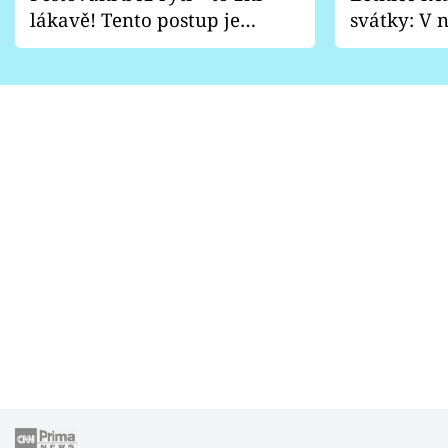
lákavě! Tento postup je
svátky: V n
vhodný jen pro některé
pondělí z
zahrady