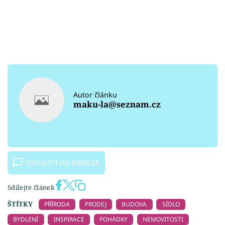
Autor článku
maku-la@seznam.cz
VSTOUPIT DO DISKUZE
Sdílejte článek
ŠTÍTKY
PŘÍRODA
PRODEJ
BUDOVA
SÍDLO
BYDLENÍ
INSPIRACE
POHÁDKY
NEMOVITOSTI