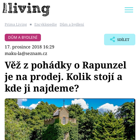
Prima Living
■
Encyklopedie
Dům a bydlení
Trendy:
JAK UŠETŘIT
POKOJOVÉ KVĚTINY
DŮM A BYDLENÍ
SDÍLET
BYDLENÍ SLAVNÝCH
ZAHRADA
17. prosince 2018 16:29
maku-la@seznam.cz
Věž z pohádky o Rapunzel
je na prodej. Kolik stojí a
Témata
kde ji najdeme?
Bydlení
Zahrada
Design