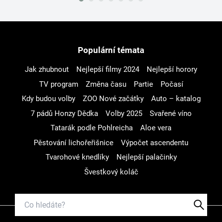
Populární témata
Jak zhubnout
Nejlepší filmy 2024
Nejlepší horory
TV program
Změna času
Partie
Počasí
Kdy budou volby
ZOO Nové začátky
Auto – katalog
7 pádů Honzy Dědka
Volby 2025
Svařené víno
Tatarák podle Pohlreicha
Aloe vera
Pěstování lichořeřišnice
Výpočet ascendentu
Tvarohové knedlíky
Nejlepší palačinky
Švestkový koláč