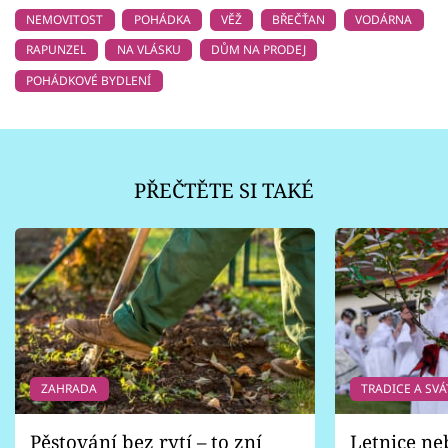
NEMOVITOST
POHÁDKA
VĚŽ
BŘEČŤAN
VODÁRNA
RAPUNZEL
NA VLÁSKU
DŮM NA PRODEJ
POHÁDKOVÉ BYDLENÍ
PŘEČTĚTE SI TAKÉ
ZAHRADA
TRADICE A SVÁ
Pěstování bez rytí – to zní
Letnice ne