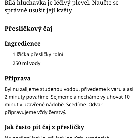
Bílá hluchavka je léčivý plevel. Naučte se
správně usušit její květy
Přesličkový čaj
Ingredience
1 lžička přesličky rolní
250 ml vody
Příprava
Bylinu zalijeme studenou vodou, přivedeme k varu a asi
2 minuty povaříme. Sejmeme a necháme vyluhovat 10
minut v uzavřené nádobě. Scedíme. Odvar
připravujeme vždy čerstvý.
Jak často pít čaj z přesličky
Na posílení ledvin, při ledvinových kaméncích,