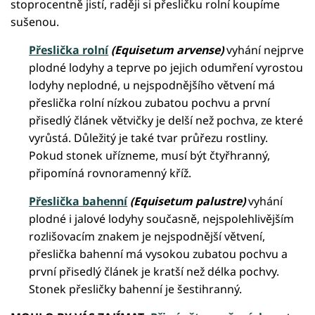
stoprocentně jistí, raději si přesličku rolní koupíme
sušenou.
Přeslička rolní
(Equisetum arvense)
vyhání nejprve
plodné lodyhy a teprve po jejich odumření vyrostou
lodyhy neplodné, u nejspodnějšího větvení má
přeslička rolní nízkou zubatou pochvu a první
přisedlý článek větvičky je delší než pochva, ze které
vyrůstá. Důležitý je také tvar průřezu rostliny.
Pokud stonek uřízneme, musí být čtyřhranný,
připomíná rovnoramenný kříž.
Přeslička bahenní
(Equisetum palustre)
vyhání
plodné i jalové lodyhy současně, nejspolehlivějším
rozlišovacím znakem je nejspodnější větvení,
přeslička bahenní má vysokou zubatou pochvu a
první přisedlý článek je kratší než délka pochvy.
Stonek přesličky bahenní je šestihranný.