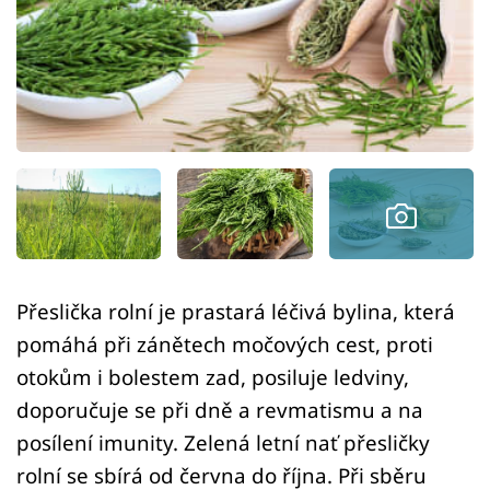
Sledujte prima+
Přihlášení
Sledujte nás
Přeslička rolní je prastará léčivá bylina, která
pomáhá při zánětech močových cest, proti
otokům i bolestem zad, posiluje ledviny,
doporučuje se při dně a revmatismu a na
posílení imunity. Zelená letní nať přesličky
rolní se sbírá od června do října. Při sběru