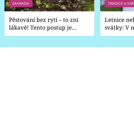
ZAHRADA
TRADICE A SVÁ
Pěstování bez rytí – to zní
Letnice ne
lákavě! Tento postup je
svátky: V n
vhodný jen pro některé
pondělí z
zahrady