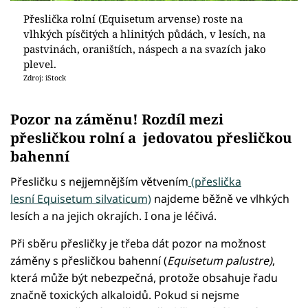
Přeslička rolní (Equisetum arvense) roste na
vlhkých písčitých a hlinitých půdách, v lesích, na
pastvinách, oraništích, náspech a na svazích jako
plevel.
Zdroj: iStock
Pozor na záměnu! Rozdíl mezi
přesličkou rolní a jedovatou přesličkou
bahenní
Přesličku s nejjemnějším větvením
(přeslička
lesní Equisetum silvaticum)
najdeme běžně ve vlhkých
lesích a na jejich okrajích. I ona je léčivá.
Při sběru přesličky je třeba dát pozor na možnost
záměny s přesličkou bahenní (
Equisetum palustre)
,
která může být nebezpečná, protože obsahuje řadu
značně toxických alkaloidů. Pokud si nejsme