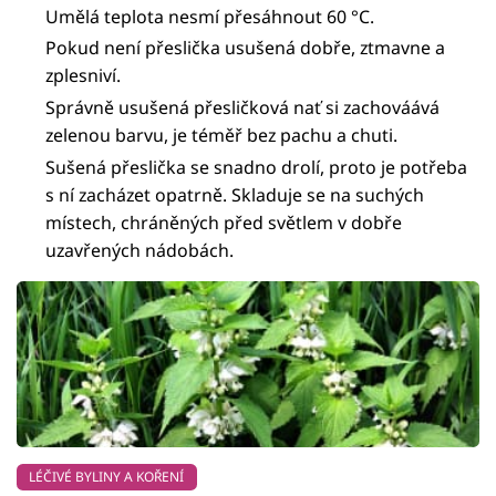
Umělá teplota nesmí přesáhnout 60 °C.
Pokud není přeslička usušená dobře, ztmavne a
zplesniví.
Správně usušená přesličková nať si zachováává
zelenou barvu, je téměř bez pachu a chuti.
Sušená přeslička se snadno drolí, proto je potřeba
s ní zacházet opatrně. Skladuje se na suchých
místech, chráněných před světlem v dobře
uzavřených nádobách.
LÉČIVÉ BYLINY A KOŘENÍ