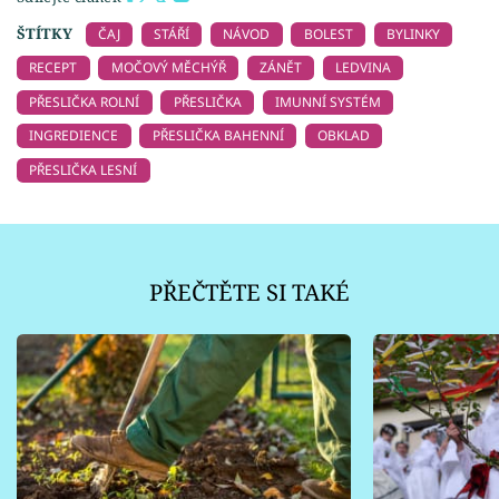
ŠTÍTKY
ČAJ
STÁŘÍ
NÁVOD
BOLEST
BYLINKY
RECEPT
MOČOVÝ MĚCHÝŘ
ZÁNĚT
LEDVINA
PŘESLIČKA ROLNÍ
PŘESLIČKA
IMUNNÍ SYSTÉM
INGREDIENCE
PŘESLIČKA BAHENNÍ
OBKLAD
PŘESLIČKA LESNÍ
PŘEČTĚTE SI TAKÉ