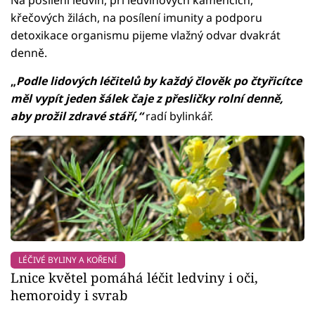
křečových žilách, na posílení imunity a podporu
detoxikace organismu pijeme vlažný odvar dvakrát
denně.
„
Podle lidových léčitelů by každý člověk po čtyřicítce
měl vypít jeden šálek čaje z přesličky rolní denně,
aby prožil zdravé stáří,“
radí bylinkář.
LÉČIVÉ BYLINY A KOŘENÍ
Lnice květel pomáhá léčit ledviny i oči,
hemoroidy i svrab