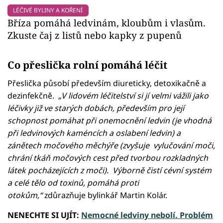
LÉČIVÉ BYLINY A KOŘENÍ
Bříza pomáhá ledvinám, kloubům i vlasům.
Zkuste čaj z listů nebo kapky z pupenů
Co přeslička rolní pomáhá léčit
Přeslička působí především diureticky, detoxikačně a
dezinfekčně.
„V lidovém léčitelství si jí velmi vážili jako
léčivky již ve starých dobách, především pro její
schopnost pomáhat při onemocnění ledvin (je vhodná
při ledvinových kaméncích a oslabení ledvin) a
zánětech močového měchýře (zvyšuje vylučování moči,
chrání tkáň močových cest před tvorbou rozkladných
látek pocházejících z moči). Výborně čistí cévní systém
a celé tělo od toxinů, pomáhá proti
otokům,“
zdůrazňuje bylinkář Martin Kolár.
NENECHTE SI UJÍT:
Nemocné ledviny nebolí. Problém