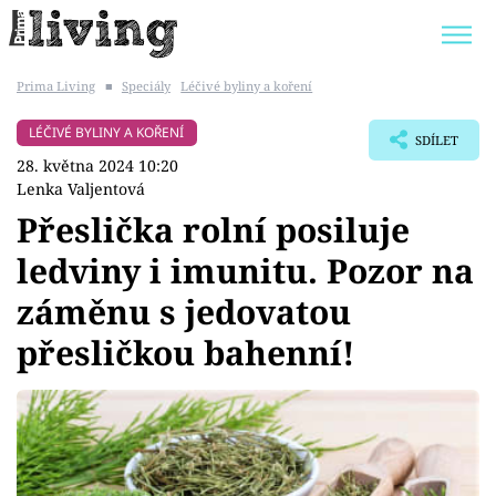
Prima Living
■
Speciály
Léčivé byliny a koření
Trendy:
JAK UŠETŘIT
POKOJOVÉ KVĚTINY
LÉČIVÉ BYLINY A KOŘENÍ
SDÍLET
BYDLENÍ SLAVNÝCH
ZAHRADA
28. května 2024 10:20
Lenka Valjentová
Přeslička rolní posiluje
ledviny i imunitu. Pozor na
Témata
záměnu s jedovatou
Bydlení
přesličkou bahenní!
Zahrada
Design