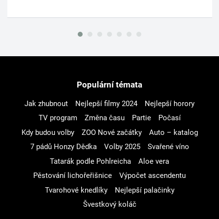
Populární témata
Jak zhubnout
Nejlepší filmy 2024
Nejlepší horory
TV program
Změna času
Partie
Počasí
Kdy budou volby
ZOO Nové začátky
Auto – katalog
7 pádů Honzy Dědka
Volby 2025
Svařené víno
Tatarák podle Pohlreicha
Aloe vera
Pěstování lichořeřišnice
Výpočet ascendentu
Tvarohové knedlíky
Nejlepší palačinky
Švestkový koláč