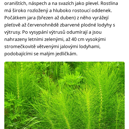
oraništích, náspech a na svazích jako plevel. Rostlina
má široko rozložený a hluboko rostoucí oddenek.
Počátkem jara (březen až duben) z něho vyrážejí
pleťově až červenohnědě zbarvené plodné lodyhy s
výtrusy. Po vysypání výtrusů odumírají a jsou
nahrazeny letními zelenými, až 40 cm vysokými
stromečkovitě větvenými jalovými lodyhami,
podobajícími se malým jedličkám.