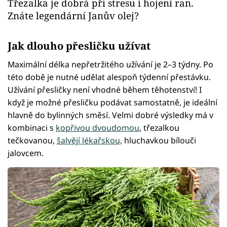
Třezalka je dobrá při stresu i hojení ran.
Znáte legendární Janův olej?
Jak dlouho přesličku užívat
Maximální délka nepřetržitého užívání je 2–3 týdny. Po
této době je nutné udělat alespoň týdenní přestávku.
Užívání přesličky není vhodné během těhotenství! I
když je možné přesličku podávat samostatně, je ideální
hlavně do bylinných směsí. Velmi dobré výsledky má v
kombinaci s
kopřivou dvoudomou
, třezalkou
tečkovanou,
šalvějí lékařskou,
hluchavkou bílouči
jalovcem.