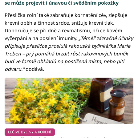
se může projevit i únavou či svěděním pokožky
Přeslička rolní také zabraňuje kornatění cév, zlepšuje
krevní oběh a činnost srdce, snižuje krevní tlak.
Doporučuje se při dně a revmatismu, při celkovém
vyčerpání a na posílení imunity.
„Téměř zázračné účinky
připisuje přesličce proslulá rakouská bylinkářka Marie
Treben – prý pomáhá brzdit růst rakovinových buněk
buď ve formě obkladů na postižená místa, nebo pití
odvaru."
dodává.
LÉČIVÉ BYLINY A KOŘENÍ