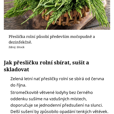
Přeslička rolní působí především močopudně a
dezinfekčně.
Zdroj: iStock
Jak přesličku rolní sbírat, sušit a
skladovat
Zelená letní nať přesličky rolní se sbírá od června
do října.
Stromečkovitě větvené lodyhy bez černého
oddenku sušíme na vzdušných místech,
doporučuje se jednodenní předsušení na slunci.
Delší sušení by způsobilo opadání tenkých větévek.