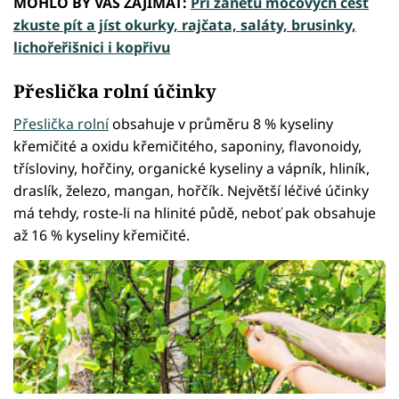
MOHLO BY VÁS ZAJÍMAT:
Při zánětu močových cest
zkuste pít a jíst okurky, rajčata, saláty, brusinky,
lichořeřišnici i kopřivu
Přeslička rolní účinky
Přeslička rolní
obsahuje v průměru 8 % kyseliny
křemičité a oxidu křemičitého, saponiny, flavonoidy,
třísloviny, hořčiny, organické kyseliny a vápník, hliník,
draslík, železo, mangan, hořčík. Největší léčivé účinky
má tehdy, roste-li na hlinité půdě, neboť pak obsahuje
až 16 % kyseliny křemičité.