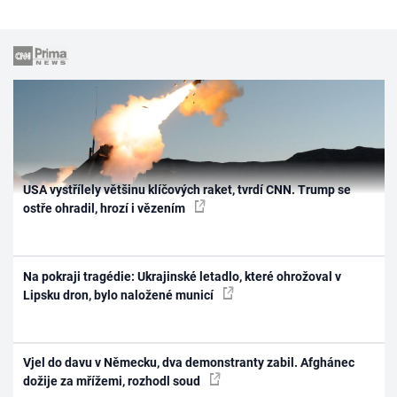
USA vystřílely většinu klíčových raket, tvrdí CNN. Trump se
ostře ohradil, hrozí i vězením
Na pokraji tragédie: Ukrajinské letadlo, které ohrožoval v
Lipsku dron, bylo naložené municí
Vjel do davu v Německu, dva demonstranty zabil. Afghánec
dožije za mřížemi, rozhodl soud