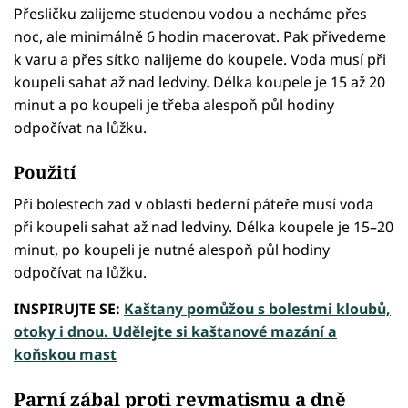
Přesličku zalijeme studenou vodou a necháme přes
noc, ale minimálně 6 hodin macerovat. Pak přivedeme
k varu a přes sítko nalijeme do koupele. Voda musí při
koupeli sahat až nad ledviny. Délka koupele je 15 až 20
minut a po koupeli je třeba alespoň půl hodiny
odpočívat na lůžku.
Použití
Při bolestech zad v oblasti bederní páteře musí voda
při koupeli sahat až nad ledviny. Délka koupele je 15–20
minut, po koupeli je nutné alespoň půl hodiny
odpočívat na lůžku.
INSPIRUJTE SE:
Kaštany pomůžou s bolestmi kloubů,
otoky i dnou. Udělejte si kaštanové mazání a
koňskou mast
Parní zábal proti revmatismu a dně