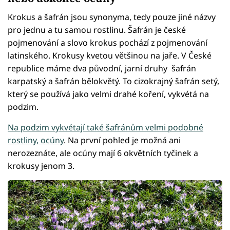
Krokus a šafrán jsou synonyma, tedy pouze jiné názvy
pro jednu a tu samou rostlinu. Šafrán je české
pojmenování a slovo krokus pochází z pojmenování
latinského. Krokusy kvetou většinou na jaře. V České
republice máme dva původní, jarní druhy šafrán
karpatský a šafrán bělokvětý. To cizokrajný šafrán setý,
který se používá jako velmi drahé koření, vykvétá na
podzim.
Na podzim vykvétají také šafránům velmi podobné
rostliny, ocúny
. Na první pohled je možná ani
nerozeznáte, ale ocúny mají 6 okvětních tyčinek a
krokusy jenom 3.