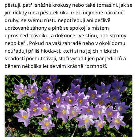
pěstují, patří sněžné krokusy nebo také tomasíni, jak se
jim někdy mezi pěstiteli říká, mezi nejméně náročné
druhy. Ke svému růstu nepotřebují ani pečlivě
udržované záhony a plně se spokojí s místem
uprostřed trávníku, a dokonce i ve stínu, pod stromy
nebo keři. Pokud na vaší zahradě nebo v okolí domu
neúřadují příliš hlodavci, kteří si na jejich hlízkách
s radostí pochutnávají, stačí vysadit jen pár jedinců a
během několika let se vám krásně rozmnoží.