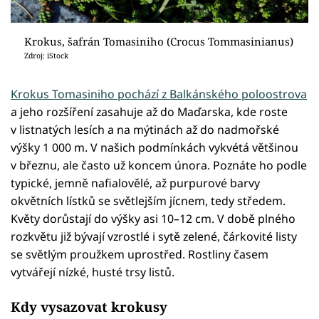
Krokus, šafrán Tomasiniho (Crocus Tommasinianus)
Zdroj: iStock
Krokus Tomasiniho pochází z Balkánského poloostrova
a jeho rozšíření zasahuje až do Maďarska, kde roste
v listnatých lesích a na mýtinách až do nadmořské
výšky 1 000 m. V našich podmínkách vykvétá většinou
v březnu, ale často už koncem února. Poznáte ho podle
typické, jemně nafialovělé, až purpurové barvy
okvětních lístků se světlejším jícnem, tedy středem.
Květy dorůstají do výšky asi 10–12 cm. V době plného
rozkvětu již bývají vzrostlé i sytě zelené, čárkovité listy
se světlým proužkem uprostřed. Rostliny časem
vytvářejí nízké, husté trsy listů.
Kdy vysazovat krokusy