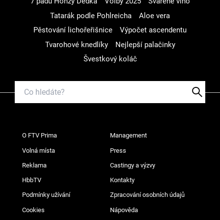
7 pádů Honzy Dědka
Volby 2025
Svařené víno
Tatarák podle Pohlreicha
Aloe vera
Pěstování lichořeřišnice
Výpočet ascendentu
Tvarohové knedlíky
Nejlepší palačinky
Švestkový koláč
O FTV Prima
Management
Volná místa
Press
Reklama
Castingy a výzvy
HbbTV
Kontakty
Podmínky užívání
Zpracování osobních údajů
Cookies
Nápověda