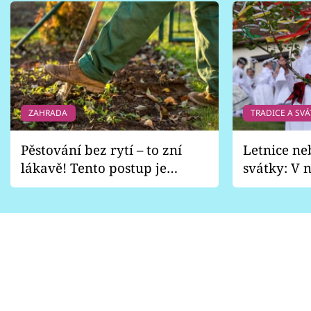
ZAHRADA
TRADICE A SVÁ
Pěstování bez rytí – to zní
Letnice ne
lákavě! Tento postup je
svátky: V n
vhodný jen pro některé
pondělí z
zahrady