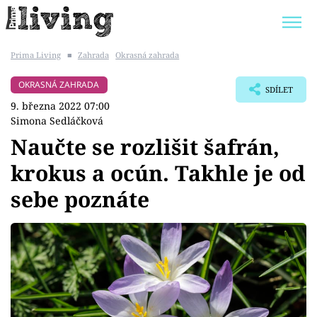
Prima Living
■
Zahrada
Okrasná zahrada
Trendy:
JAK UŠETŘIT
POKOJOVÉ KVĚTINY
OKRASNÁ ZAHRADA
SDÍLET
BYDLENÍ SLAVNÝCH
ZAHRADA
9. března 2022 07:00
Simona Sedláčková
Naučte se rozlišit šafrán,
krokus a ocún. Takhle je od
Témata
sebe poznáte
Bydlení
Zahrada
Design