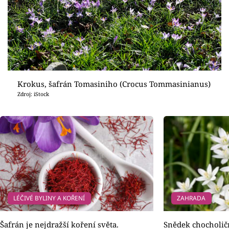
Krokus, šafrán Tomasiniho (Crocus Tommasinianus)
Zdroj: iStock
LÉČIVÉ BYLINY A KOŘENÍ
ZAHRADA
Šafrán je nejdražší koření světa.
Snědek chocholič