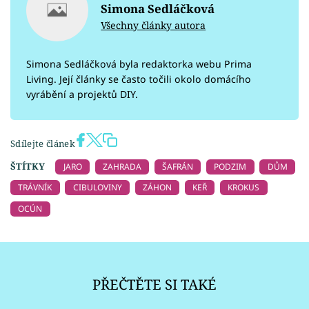
Simona Sedláčková
Všechny články autora
Simona Sedláčková byla redaktorka webu Prima
Living. Její články se často točili okolo domácího
vyrábění a projektů DIY.
Sdílejte článek
ŠTÍTKY
JARO
ZAHRADA
ŠAFRÁN
PODZIM
DŮM
TRÁVNÍK
CIBULOVINY
ZÁHON
KEŘ
KROKUS
OCÚN
PŘEČTĚTE SI TAKÉ