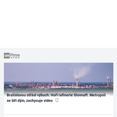
Bratislavou otřásl výbuch: Hoří rafinerie Slovnaft. Metropolí
se šíří dým, zachycuje video