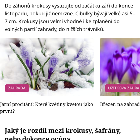
Do záhonů krokusy vysazujte od začátku září do konce
listopadu, pokud již nemrzne. Cibulky bývají velké asi 5–
7 cm. Krokusy jsou velmi vhodné i ke zplanění do
volných partií zahrady, do nižších trávníků.
ZAHRADA
UŽITKOVÁ ZAHR
Jarní procitání: Které květiny kvetou jako
Březen na zahradě
první?
Jaký je rozdíl mezi krokusy, šafrány,
nebo dokonce ocúny