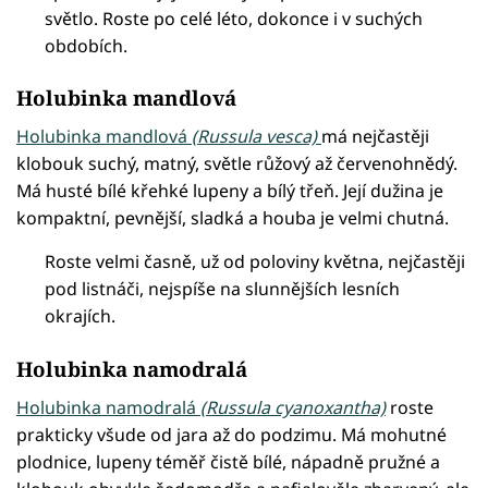
světlo. Roste po celé léto, dokonce i v suchých
obdobích.
Holubinka mandlová
Holubinka mandlová
(Russula vesca)
má nejčastěji
klobouk suchý, matný, světle růžový až červenohnědý.
Má husté bílé křehké lupeny a bílý třeň. Její dužina je
kompaktní, pevnější, sladká a houba je velmi chutná.
Roste velmi časně, už od poloviny května, nejčastěji
pod listnáči, nejspíše na slunnějších lesních
okrajích.
Holubinka namodralá
Holubinka namodralá
(Russula cyanoxantha)
roste
prakticky všude od jara až do podzimu. Má mohutné
plodnice, lupeny téměř čistě bílé, nápadně pružné a