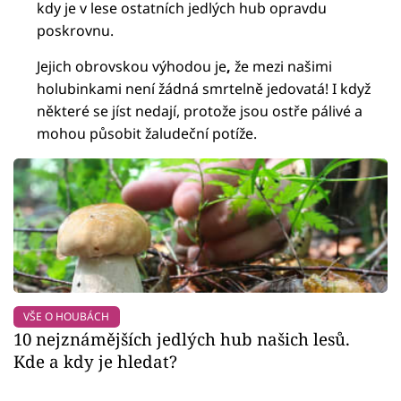
kdy je v lese ostatních jedlých hub opravdu
poskrovnu.
Jejich obrovskou výhodou je
,
že mezi našimi
holubinkami není
žádná smrtelně jedovatá! I když
některé se jíst nedají, protože jsou ostře pálivé a
mohou působit žaludeční potíže.
VŠE O HOUBÁCH
10 nejznámějších jedlých hub našich lesů.
Kde a kdy je hledat?