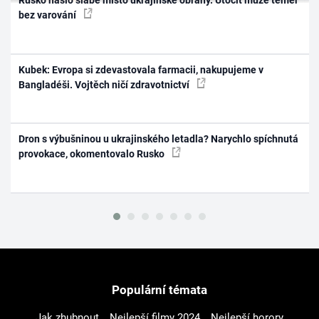
Rusko našlo slabé místo ukrajinské obrany. Útočit může téměř
bez varování
Kubek: Evropa si zdevastovala farmacii, nakupujeme v
Bangladéši. Vojtěch ničí zdravotnictví
Dron s výbušninou u ukrajinského letadla? Narychlo spíchnutá
provokace, okomentovalo Rusko
Populární témata
Jak zhubnout
Nejlepší filmy 2024
Nejlepší horory