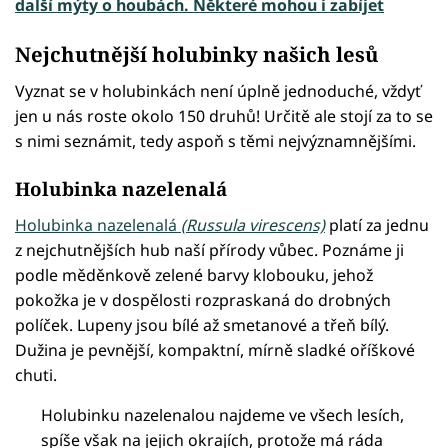
další mýty o houbách. Některé mohou i zabíjet
Nejchutnější holubinky našich lesů
Vyznat se v holubinkách není úplně jednoduché, vždyť
jen u nás roste okolo 150 druhů! Určitě ale stojí za to se
s nimi seznámit, tedy aspoň s těmi nejvýznamnějšími.
Holubinka nazelenalá
Holubinka nazelenalá
(Russula virescens)
platí za jednu
z nejchutnějších hub naší přírody vůbec. Poznáme ji
podle měděnkově zelené barvy klobouku, jehož
pokožka je v dospělosti rozpraskaná do drobných
políček. Lupeny jsou bílé až smetanové a třeň bílý.
Dužina je pevnější, kompaktní, mírně sladké oříškové
chuti.
Holubinku nazelenalou najdeme ve všech lesích,
spíše však na jejich okrajích, protože má ráda