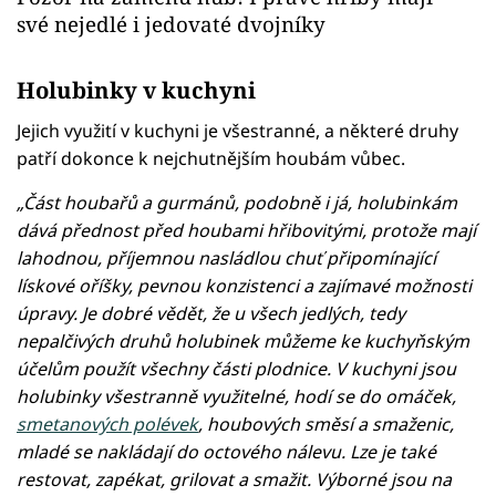
své nejedlé i jedovaté dvojníky
Holubinky v kuchyni
Jejich využití v kuchyni je všestranné, a některé druhy
patří dokonce k nejchutnějším houbám vůbec.
„Část houbařů a gurmánů, podobně i já, holubinkám
dává přednost před houbami hřibovitými, protože mají
lahodnou, příjemnou nasládlou chuť připomínající
lískové oříšky, pevnou konzistenci a zajímavé možnosti
úpravy. Je dobré vědět, že u všech jedlých, tedy
nepalčivých druhů holubinek můžeme ke kuchyňským
účelům použít všechny části plodnice. V kuchyni jsou
holubinky všestranně využitelné, hodí se do omáček,
smetanových polévek
, houbových směsí a smaženic,
mladé se nakládají do octového nálevu. Lze je také
restovat, zapékat, grilovat a smažit. Výborné jsou na