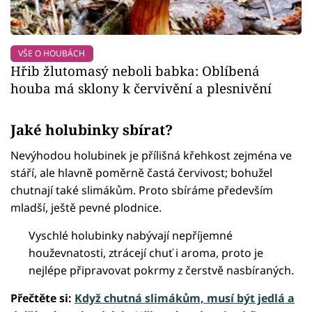
VŠE O HOUBÁCH
Hřib žlutomasý neboli babka: Oblíbená
houba má sklony k červivění a plesnivění
Jaké holubinky sbírat?
Nevýhodou holubinek je přílišná křehkost zejména ve
stáří, ale hlavně poměrně častá červivost; bohužel
chutnají také slimákům. Proto sbíráme především
mladší, ještě pevné plodnice.
Vyschlé holubinky nabývají nepříjemné
houževnatosti, ztrácejí chuť i aroma, proto je
nejlépe připravovat pokrmy z čerstvě nasbíraných.
Přečtěte si:
Když chutná slimákům, musí být jedlá a