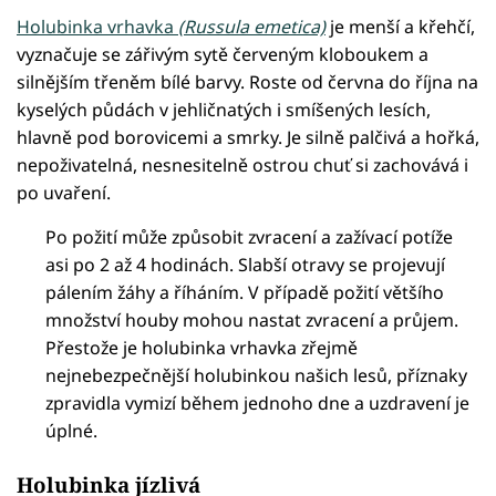
Holubinka vrhavka
(Russula emetica)
je menší a křehčí,
vyznačuje se zářivým sytě červeným kloboukem a
silnějším třeněm bílé barvy. Roste od června do října na
kyselých půdách v jehličnatých i smíšených lesích,
hlavně pod borovicemi a smrky. Je silně palčivá a hořká,
nepoživatelná, nesnesitelně ostrou chuť si zachovává i
po uvaření.
Po požití může způsobit zvracení a zažívací potíže
asi po 2 až 4 hodinách. Slabší otravy se projevují
pálením žáhy a říháním. V případě požití většího
množství houby mohou nastat zvracení a průjem.
Přestože je holubinka vrhavka zřejmě
nejnebezpečnější holubinkou našich lesů, příznaky
zpravidla vymizí během jednoho dne a uzdravení je
úplné.
Holubinka jízlivá