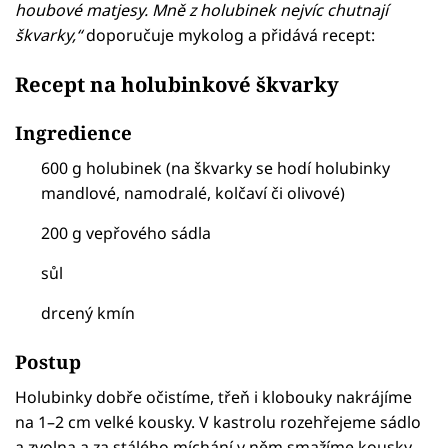
houbové matjesy. Mně z holubinek nejvíc chutnají
škvarky,“
doporučuje mykolog a přidává recept:
Recept na holubinkové škvarky
Ingredience
600 g holubinek (na škvarky se hodí holubinky
mandlové, namodralé, kolčaví či olivové)
200 g vepřového sádla
sůl
drcený kmín
Postup
Holubinky dobře očistíme, třeň i klobouky nakrájíme
na 1–2 cm velké kousky. V kastrolu rozehřejeme sádlo
a zvolna a za stálého míchání v něm smažíme kousky