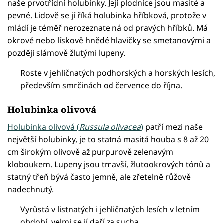
naše prvotřídní holubinky. Její plodnice jsou masité a
pevné. Lidově se jí říká holubinka hříbková, protože v
mládí je téměř nerozeznatelná od pravých hříbků. Má
okrové nebo lískově hnědé hlavičky se smetanovými a
později slámově žlutými lupeny.
Roste v jehličnatých podhorských a horských lesích,
především smrčinách od července do října.
Holubinka olivová
Holubinka olivová (
Russula olivacea
)
patří mezi naše
největší holubinky, je to statná masitá houba s 8 až 20
cm širokým olivově až purpurově zelenavým
kloboukem. Lupeny jsou tmavší, žlutookrových tónů a
statný třeň bývá často jemně, ale zřetelně růžově
nadechnutý.
Vyrůstá v listnatých i jehličnatých lesích v letním
období, velmi se jí daří za sucha.