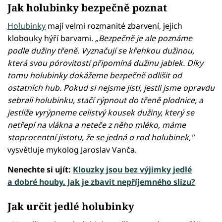
Jak holubinky bezpečně poznat
Holubinky
mají velmi rozmanité zbarvení, jejich
klobouky hýří barvami.
„Bezpečně je ale poznáme
podle dužiny třeně. Vyznačují se křehkou dužinou,
která svou pórovitostí připomíná dužinu jablek. Díky
tomu holubinky dokážeme bezpečně odlišit od
ostatních hub. Pokud si nejsme jisti, jestli jsme opravdu
sebrali holubinku, stačí rýpnout do třeně plodnice, a
jestliže vyrýpneme celistvý kousek dužiny, který se
netřepí na vlákna a neteče z něho mléko, máme
stoprocentní jistotu, že se jedná o rod holubinek,"
vysvětluje mykolog Jaroslav Vanča.
Nenechte si ujít:
Klouzky jsou bez výjimky jedlé
a dobré houby. Jak je zbavit nepříjemného slizu?
Jak určit jedlé holubinky