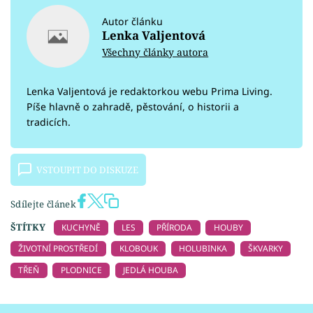
Autor článku
Lenka Valjentová
Všechny články autora
Lenka Valjentová je redaktorkou webu Prima Living.
Píše hlavně o zahradě, pěstování, o historii a
tradicích.
VSTOUPIT DO DISKUZE
Sdílejte článek
ŠTÍTKY
KUCHYNĚ
LES
PŘÍRODA
HOUBY
ŽIVOTNÍ PROSTŘEDÍ
KLOBOUK
HOLUBINKA
ŠKVARKY
TŘEŇ
PLODNICE
JEDLÁ HOUBA