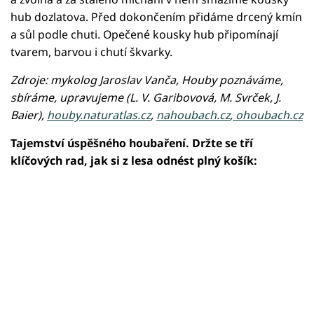
hub dozlatova. Před dokončením přidáme drcený kmín
a sůl podle chuti. Opečené kousky hub připomínají
tvarem, barvou i chutí škvarky.
Zdroje: mykolog Jaroslav Vanča, Houby poznáváme,
sbíráme, upravujeme (L. V. Garibovová, M. Svrček, J.
Baier),
houby.naturatlas.cz
,
nahoubach.cz
,
ohoubach.cz
Tajemství úspěšného houbaření. Držte se tří
klíčových rad, jak si z lesa odnést plný košík:
Failed to fetch