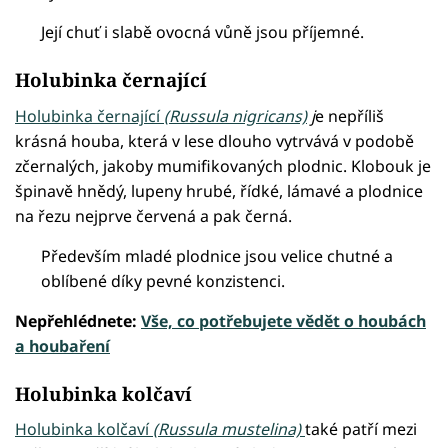
Její chuť i slabě ovocná vůně jsou příjemné.
Holubinka černající
Holubinka černající
(Russula nigricans)
j
e nepříliš
krásná houba, která v lese dlouho vytrvává v podobě
zčernalých, jakoby mumifikovaných plodnic. Klobouk je
špinavě hnědý, lupeny hrubé, řídké, lámavé a plodnice
na řezu nejprve červená a pak černá.
Především mladé plodnice jsou velice chutné a
oblíbené díky pevné konzistenci.
Nepřehlédnete:
Vše, co potřebujete vědět o houbách
a houbaření
Holubinka kolčaví
Holubinka kolčaví
(Russula mustelina)
také patří mezi