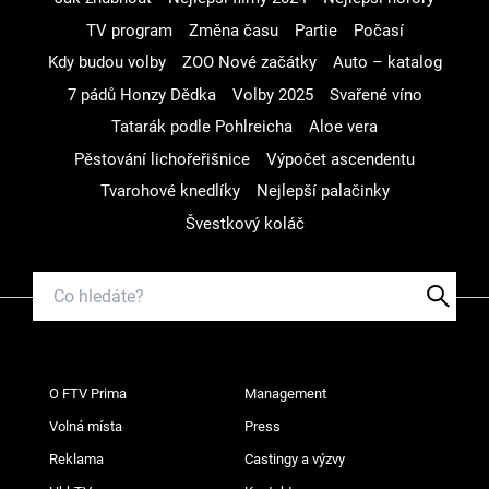
TV program
Změna času
Partie
Počasí
Kdy budou volby
ZOO Nové začátky
Auto – katalog
7 pádů Honzy Dědka
Volby 2025
Svařené víno
Tatarák podle Pohlreicha
Aloe vera
Pěstování lichořeřišnice
Výpočet ascendentu
Tvarohové knedlíky
Nejlepší palačinky
Švestkový koláč
O FTV Prima
Management
Volná místa
Press
Reklama
Castingy a výzvy