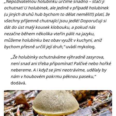
„Nepoživatelnou holubinku určíme snadno – stačí ji
ochutnat! U holubinek, ale jedině v případě holubinek
(u jiných druhů hub bychom to dělat neměli!!!) platí, že
všechny příjemně chutnající jsou jedlé! Doporučuji si
dát do úst malý kousek klobouku, a pokud nás
nezačne během několika vteřin pálit na jazyku,
můžeme holubinku bez obav využít v kuchyni, aniž
bychom přesně určili její druh,“
uvádí mykolog.
„Že holubinky ochutnáváme výhradně zasyrova,
není snad ani třeba připomínat! Palčivé nebo hořké
nebereme. A i když se jimi neotrávíme, udělaly by
nám v houbovém pokrmu pěknou paseku,“
dodává.