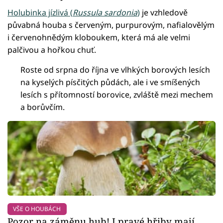
Holubinka jízlivá (
Russula sardonia
)
je vzhledově
půvabná houba s červeným, purpurovým, nafialovělým
i červenohnědým kloboukem, která má ale velmi
palčivou a hořkou chuť.
Roste od srpna do října ve vlhkých borových lesích
na kyselých písčitých půdách, ale i ve smíšených
lesích s přítomností borovice, zvláště mezi mechem
a borůvčím.
VŠE O HOUBÁCH
Pozor na záměnu hub! I pravé hřiby mají