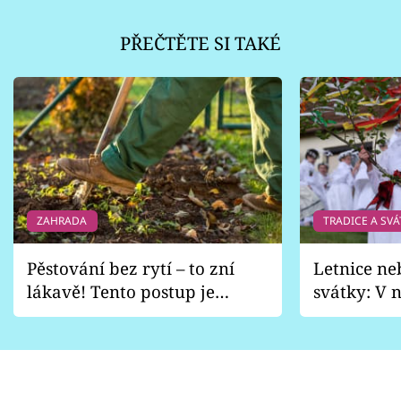
PŘEČTĚTE SI TAKÉ
ZAHRADA
TRADICE A SVÁ
Pěstování bez rytí – to zní
Letnice ne
lákavě! Tento postup je
svátky: V n
vhodný jen pro některé
pondělí z
zahrady