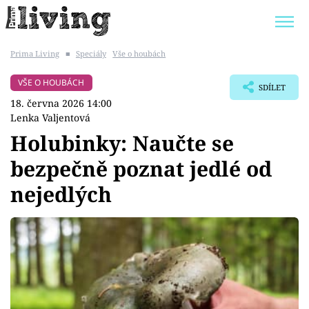
Prima Living
■
Speciály
Vše o houbách
Trendy:
JAK UŠETŘIT
POKOJOVÉ KVĚTINY
VŠE O HOUBÁCH
SDÍLET
BYDLENÍ SLAVNÝCH
ZAHRADA
18. června 2026 14:00
Lenka Valjentová
Holubinky: Naučte se
bezpečně poznat jedlé od
Témata
nejedlých
Bydlení
Zahrada
Design