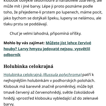
klobouk obvykle šedomodře a nafialověle zbarvený, ale
může mít i jiné barvy. Lépe ji proto poznáme podle
toho, že přejedeme-li prstem po lupenech, máme pocit,
jako bychom se dotýkali špeku, lupeny se nelámou, ale
tlaku prstu se poddávají.
Chuť je velmi lahodná, připomíná oříšky.
Mohlo by vás zajímat:
Můžete jíst lehce červivé
houby? Larvy hmyzu jedovaté nejsou, vysvětlil
odborník
Holubinka celokrajná
Holubinka celokrajná
(Russula polychroma)
patří k
nejhojnějším holubinkám v podhorských polohách.
Klobouk má barevně značně proměnlivý, může být
tmavě červený až červenohnědý, světle čokoládově
hnědý, vprostřed klobouku vybledající až do zelenavé
barvy.