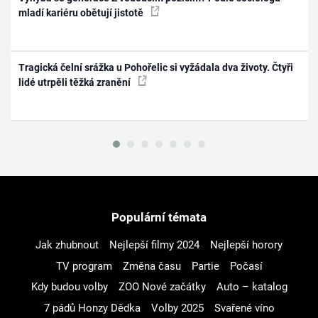
mladí kariéru obětují jistotě
Tragická čelní srážka u Pohořelic si vyžádala dva životy. Čtyři
lidé utrpěli těžká zranění
Populární témata
Jak zhubnout
Nejlepší filmy 2024
Nejlepší horory
TV program
Změna času
Partie
Počasí
Kdy budou volby
ZOO Nové začátky
Auto – katalog
7 pádů Honzy Dědka
Volby 2025
Svařené víno