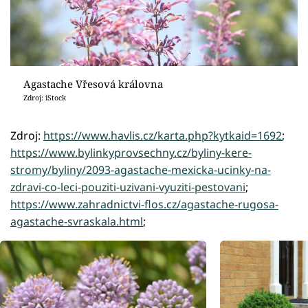
Agastache Vřesová královna
Zdroj: iStock
Zdroj:
https://www.havlis.cz/karta.php?kytkaid=1692
;
https://www.bylinkyprovsechny.cz/byliny-kere-
stromy/byliny/2093-agastache-mexicka-ucinky-na-
zdravi-co-leci-pouziti-uzivani-vyuziti-pestovani
;
https://www.zahradnictvi-flos.cz/agastache-rugosa-
agastache-svraskala.html
;