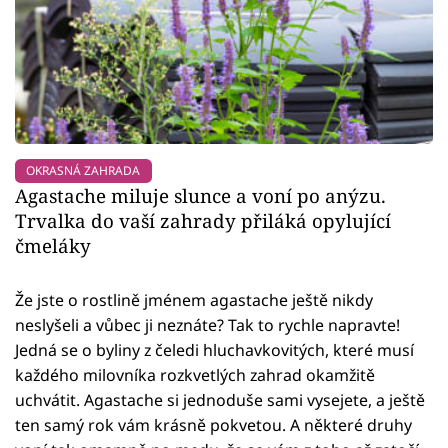
OKRASNÁ ZAHRADA
Agastache miluje slunce a voní po anýzu.
Trvalka do vaší zahrady přiláká opylující
čmeláky
Že jste o rostlině jménem agastache ještě nikdy
neslyšeli a vůbec ji neznáte? Tak to rychle napravte!
Jedná se o byliny z čeledi hluchavkovitých, které musí
každého milovníka rozkvetlých zahrad okamžitě
uchvátit. Agastache si jednoduše sami vysejete, a ještě
ten samý rok vám krásně pokvetou. A některé druhy