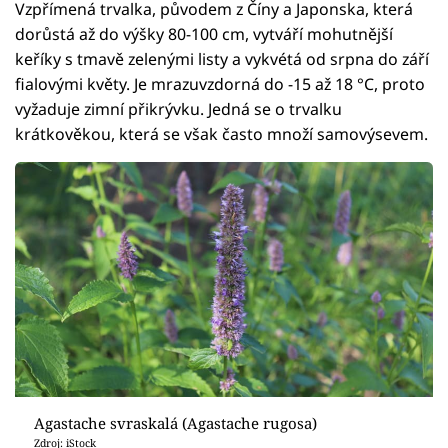
Vzpřímená trvalka, původem z Číny a Japonska, která
dorůstá až do výšky 80-100 cm, vytváří mohutnější
keříky s tmavě zelenými listy a vykvétá od srpna do září
fialovými květy. Je mrazuvzdorná do -15 až 18 °C, proto
vyžaduje zimní přikrývku. Jedná se o trvalku
krátkověkou, která se však často množí samovýsevem.
Agastache svraskalá (Agastache rugosa)
Zdroj: iStock