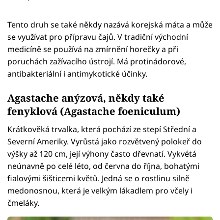
Tento druh se také někdy nazává korejská máta a může
se využívat pro přípravu čajů. V tradiční východní
medicíně se používá na zmírnění horečky a při
poruchách zažívacího ústrojí. Má protinádorové,
antibakteriální i antimykotické účinky.
Agastache anýzová, někdy také
fenyklová (Agastache foeniculum)
Krátkověká trvalka, která pochází ze stepí Střední a
Severní Ameriky. Vyrůstá jako rozvětvený polokeř do
výšky až 120 cm, její výhony často dřevnatí. Vykvétá
neúnavně po celé léto, od června do října, bohatými
fialovými šišticemi květů. Jedná se o rostlinu silně
medonosnou, která je velkým lákadlem pro včely i
čmeláky.