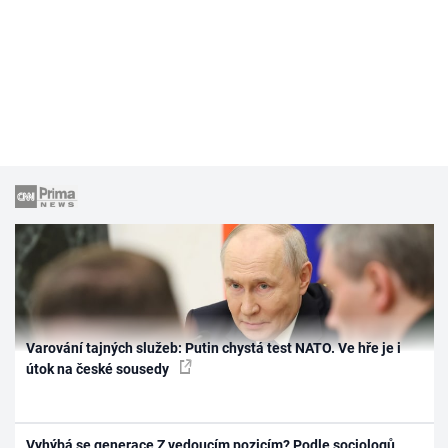
Varování tajných služeb: Putin chystá test NATO. Ve hře je i
útok na české sousedy
Vyhýbá se generace Z vedoucím pozicím? Podle sociologů