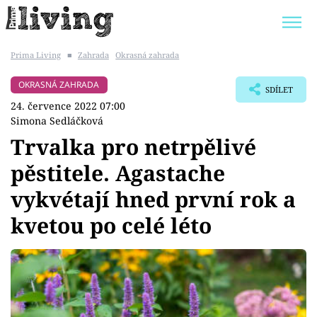
Prima Living
■
Zahrada
Okrasná zahrada
Trendy:
JAK UŠETŘIT
POKOJOVÉ KVĚTINY
OKRASNÁ ZAHRADA
SDÍLET
BYDLENÍ SLAVNÝCH
ZAHRADA
24. července 2022 07:00
Simona Sedláčková
Trvalka pro netrpělivé
pěstitele. Agastache
Témata
vykvétají hned první rok a
Bydlení
kvetou po celé léto
Zahrada
Design