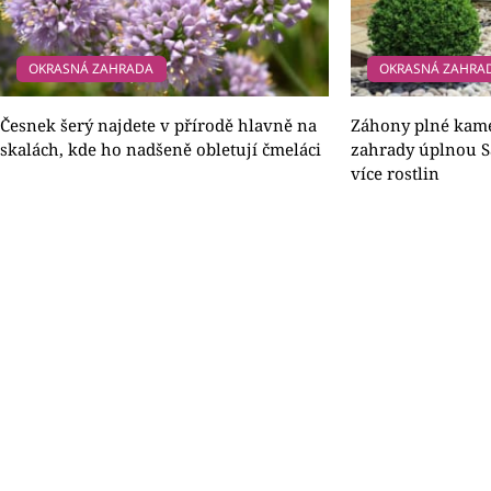
OKRASNÁ ZAHRADA
OKRASNÁ ZAHRA
Česnek šerý najdete v přírodě hlavně na
Záhony plné kame
skalách, kde ho nadšeně obletují čmeláci
zahrady úplnou S
více rostlin