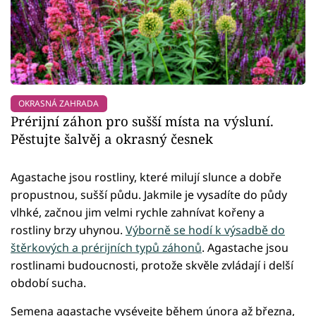
OKRASNÁ ZAHRADA
Prérijní záhon pro sušší místa na výsluní.
Pěstujte šalvěj a okrasný česnek
Agastache jsou rostliny, které milují slunce a dobře
propustnou, sušší půdu. Jakmile je vysadíte do půdy
vlhké, začnou jim velmi rychle zahnívat kořeny a
rostliny brzy uhynou.
Výborně se hodí k výsadbě do
štěrkových a prérijních typů záhonů
. Agastache jsou
rostlinami budoucnosti, protože skvěle zvládají i delší
období sucha.
Semena agastache vysévejte během února až března,