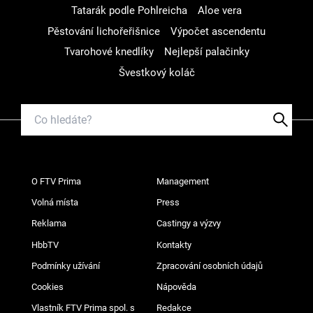
Tatarák podle Pohlreicha
Aloe vera
Pěstování lichořeřišnice
Výpočet ascendentu
Tvarohové knedlíky
Nejlepší palačinky
Švestkový koláč
O FTV Prima
Management
Volná místa
Press
Reklama
Castingy a výzvy
HbbTV
Kontakty
Podmínky užívání
Zpracování osobních údajů
Cookies
Nápověda
Vlastník FTV Prima spol. s
Redakce