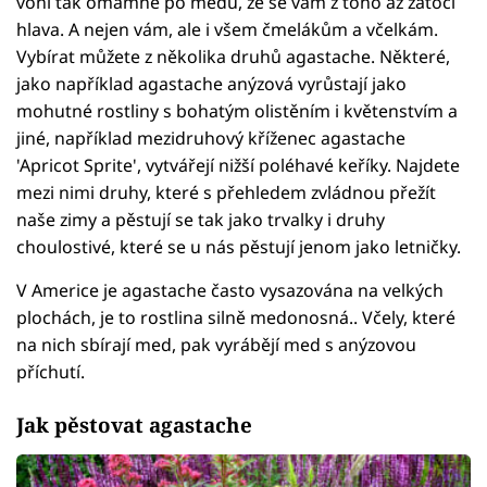
voní tak omamně po medu, že se vám z toho až zatočí
hlava. A nejen vám, ale i všem čmelákům a včelkám.
Vybírat můžete z několika druhů agastache. Některé,
jako například agastache anýzová vyrůstají jako
mohutné rostliny s bohatým olistěním i květenstvím a
jiné, například mezidruhový kříženec agastache
'Apricot Sprite', vytvářejí nižší poléhavé keříky. Najdete
mezi nimi druhy, které s přehledem zvládnou přežít
naše zimy a pěstují se tak jako trvalky i druhy
choulostivé, které se u nás pěstují jenom jako letničky.
V Americe je agastache často vysazována na velkých
plochách, je to rostlina silně medonosná.. Včely, které
na nich sbírají med, pak vyrábějí med s anýzovou
příchutí.
Jak pěstovat agastache