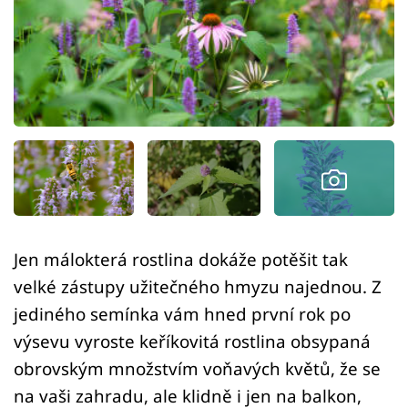
Sledujte prima+
Přihlášení
Sledujte nás
Jen málokterá rostlina dokáže potěšit tak
velké zástupy užitečného hmyzu najednou. Z
jediného semínka vám hned první rok po
výsevu vyroste keříkovitá rostlina obsypaná
obrovským množstvím voňavých květů, že se
na vaši zahradu, ale klidně i jen na balkon,