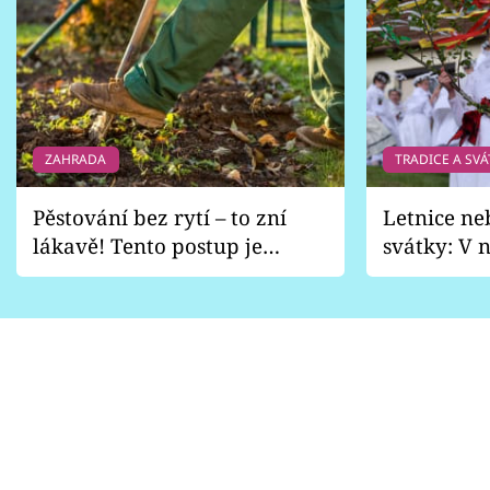
ZAHRADA
TRADICE A SVÁ
Pěstování bez rytí – to zní
Letnice ne
lákavě! Tento postup je
svátky: V n
vhodný jen pro některé
pondělí z
zahrady