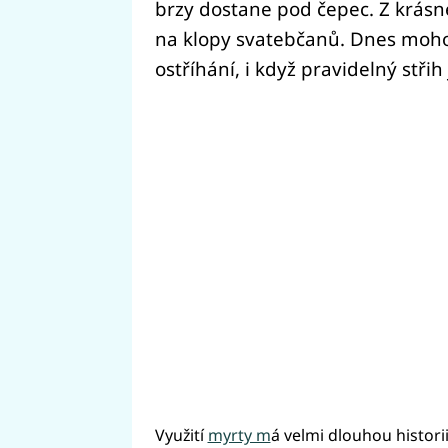
brzy dostane pod čepec. Z krásn
na klopy svatebčanů. Dnes moho
ostříhání, i když pravidelný stři
Využití
myrty m
á velmi dlouhou histori