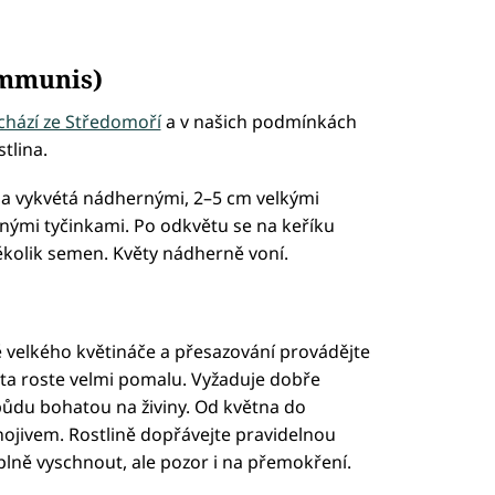
ommunis)
ochází ze Středomoří
a v našich podmínkách
tlina.
ina vykvétá nádhernými, 2–5 cm velkými
znými tyčinkami. Po odkvětu se na keříku
ěkolik semen. Květy nádherně voní.
 velkého květináče a přesazování provádějte
ta roste velmi pomalu. Vyžaduje dobře
půdu bohatou na živiny. Od května do
ojivem. Rostlině dopřávejte pravidelnou
plně vyschnout, ale pozor i na přemokření.