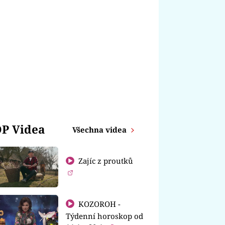
P Videa
Všechna videa
Zajíc z proutků
KOZOROH -
Týdenní horoskop od