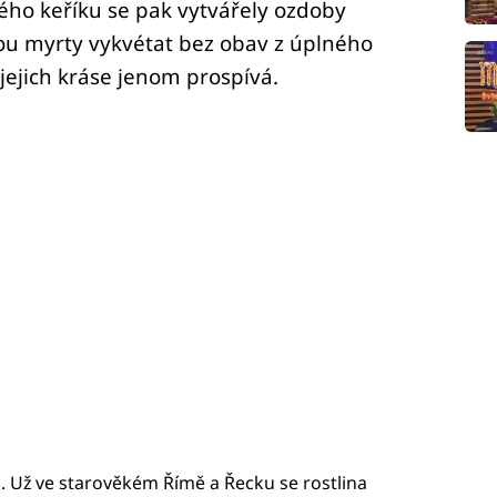
ého keříku se pak vytvářely ozdoby
u myrty vykvétat bez obav z úplného
h jejich kráse jenom prospívá.
i. Už ve starověkém Římě a Řecku se rostlina