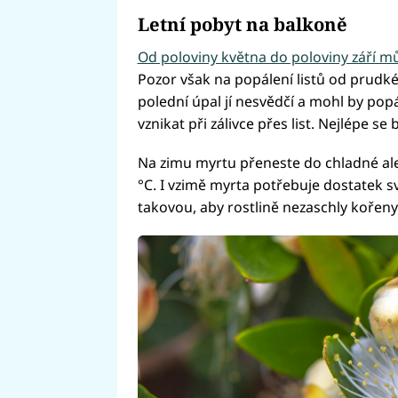
Letní pobyt na balkoně
Od poloviny května do poloviny září m
Pozor však na popálení listů od prudké
polední úpal jí nesvědčí a mohl by popá
vznikat při zálivce přes list. Nejlépe s
Na zimu myrtu přeneste do chladné al
°C. I vzimě myrta potřebuje dostatek sv
takovou, aby rostlině nezaschly kořeny