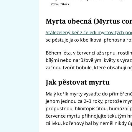
Zdroj: iStock
Myrta obecná (Myrtus c
Stálezelený keř z čeledi myrtovitých p
se pěstuje jako kbelíková, přenosná ros
Během léta, v červenci až srpnu, rostl
bílými nebo narůžovělými květy s výra
začnou tvořit bobule, které obsahují n
Jak pěstovat myrtu
Malý keřík myrty vysaďte do přiměřeně
jenom jednou za 2–3 roky, protože myr
propustnou, hlinitopísčitou, humózní 
července myrtu přihnojujte tekutým hn
zálivku, kořenový bal by neměl nikdy ú