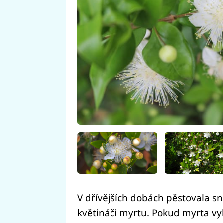
V dřívějších dobách pěstovala s
květináči myrtu. Pokud myrta vyk