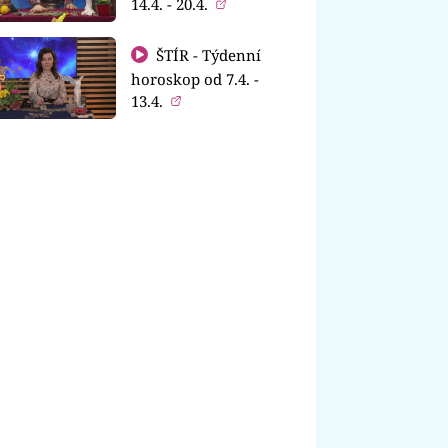
14.4. - 20.4.
ŠTÍR - Týdenní
horoskop od 7.4. -
13.4.