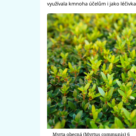
využívala kmnoha účelům i jako léčivka i
Myrta obecná (Myrtus communis) 6