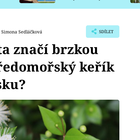
pro psy
Simona Sedláčková
SDÍLET
a značí brzkou
tředomořský keřík
sku?