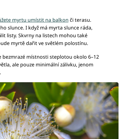
ůžete myrtu umístit na balkon
či terasu.
ho slunce. I když má myrta slunce ráda,
lit listy. Skvrny na listech mohou také
e bude myrtě dařit ve světlém polostínu.
e bezmrazé místnosti steplotou okolo 6–12
ětla, ale pouze minimální zálivku, jenom
.