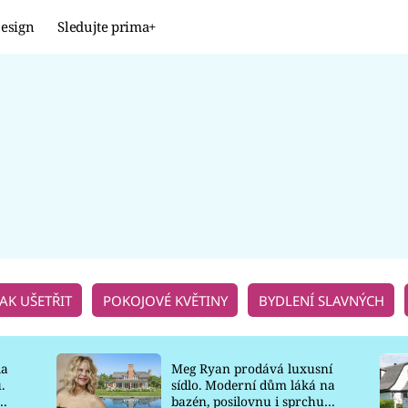
esign
Sledujte prima+
Design
TRENDY
JAK NA TO
PROMĚNY
NAŠE TIPY
JAK UŠETŘIT
POKOJOVÉ KVĚTINY
BYDLENÍ SLAVNÝCH
la
Meg Ryan prodává luxusní
.
sídlo. Moderní dům láká na
o
bazén, posilovnu i sprchu