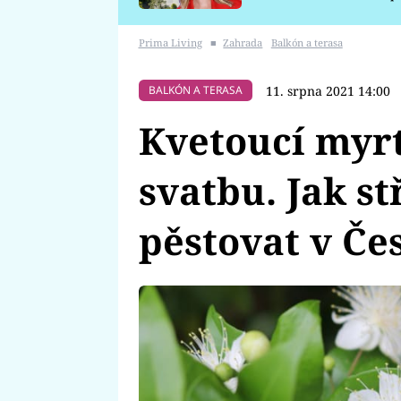
požáru
Prima Living
■
Zahrada
Balkón a terasa
11. srpna 2021 14:00
BALKÓN A TERASA
Kvetoucí myrt
svatbu. Jak s
pěstovat v Če