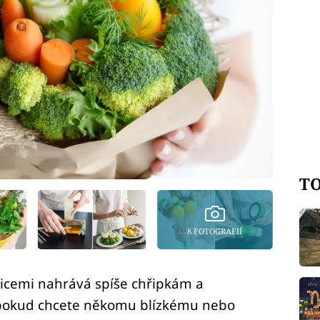
TO
8 FOTOGRAFIÍ
anicemi nahrává spíše chřipkám a
o pokud chcete někomu blízkému nebo