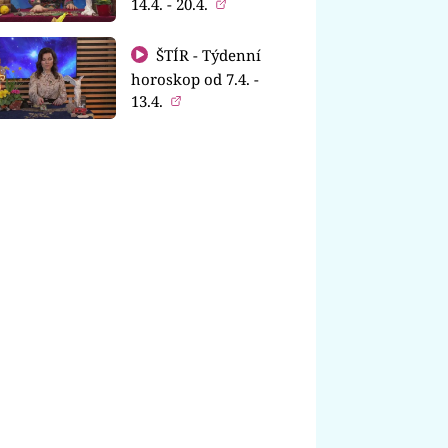
14.4. - 20.4.
ŠTÍR - Týdenní
horoskop od 7.4. -
13.4.