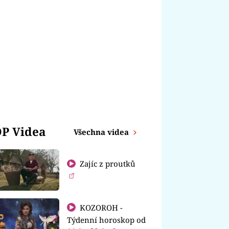
P Videa
Všechna videa
Zajíc z proutků
KOZOROH -
Týdenní horoskop od