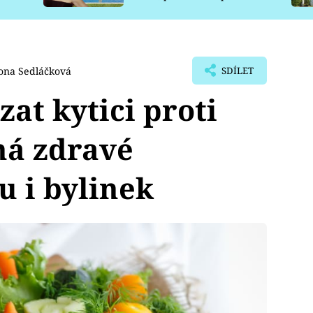
pro psy
ona Sedláčková
SDÍLET
at kytici proti
lná zdravé
u i bylinek