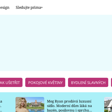
esign
Sledujte prima+
Design
TRENDY
JAK NA TO
PROMĚNY
NAŠE TIPY
JAK UŠETŘIT
POKOJOVÉ KVĚTINY
BYDLENÍ SLAVNÝCH
la
Meg Ryan prodává luxusní
.
sídlo. Moderní dům láká na
o
bazén, posilovnu i sprchu