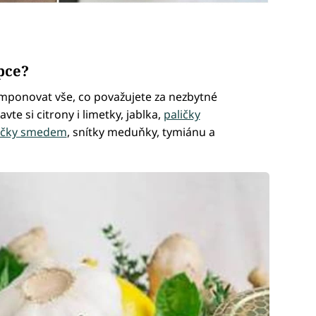
ipce?
ponovat vše, co považujete za nezbytné
vte si citrony i limetky, jablka,
paličky
ičky smedem
, snítky meduňky, tymiánu a