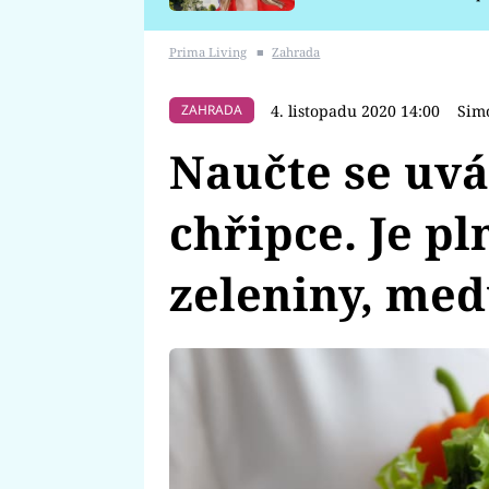
požáru
Prima Living
■
Zahrada
4. listopadu 2020 14:00
Sim
ZAHRADA
Naučte se uváz
chřipce. Je p
zeleniny, med