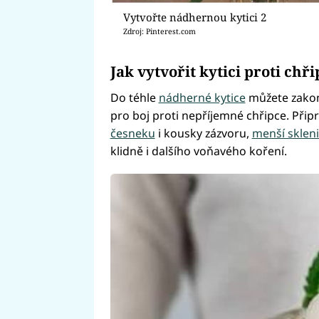
Vytvořte nádhernou kytici 2
Zdroj: Pinterest.com
Jak vytvořit kytici proti chř
Do téhle
nádherné kytice
můžete zakom
pro boj proti nepříjemné chřipce. Připra
česneku
i kousky zázvoru,
menší sklen
klidně i dalšího voňavého koření.