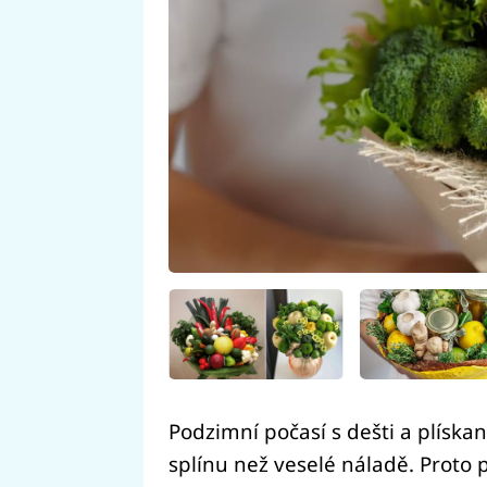
Podzimní počasí s dešti a plísk
splínu než veselé náladě. Prot