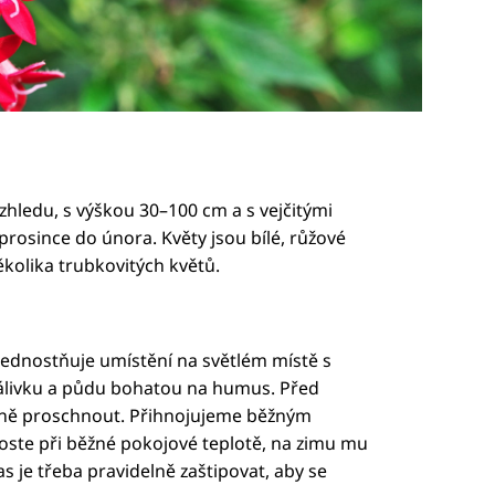
vzhledu, s výškou 30–100 cm a s vejčitými
prosince do února. Květy jsou bílé, růžové
ěkolika trubkovitých květů.
ednostňuje umístění na světlém místě s
álivku a půdu bohatou na humus. Před
ně proschnout. Přihnojujeme běžným
oste při běžné pokojové teplotě, na zimu mu
as je třeba pravidelně zaštipovat, aby se