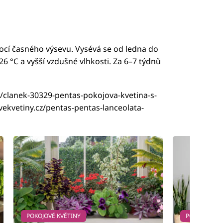
í časného výsevu. Vysévá se od ledna do
–26 °C a vyšší vzdušné vlhkosti. Za 6–7 týdnů
/clanek-30329-pentas-pokojova-kvetina-s-
ekvetiny.cz/pentas-pentas-lanceolata-
POKOJOVÉ KVĚTINY
POKOJOVÉ KV