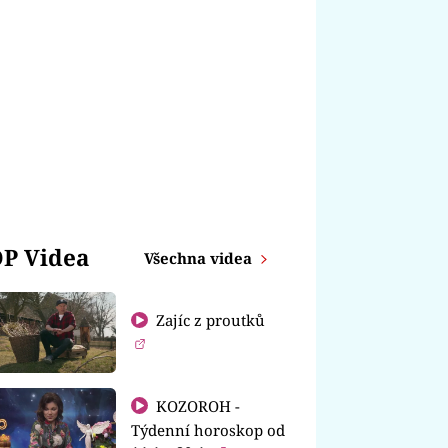
P Videa
Všechna videa
Zajíc z proutků
KOZOROH -
Týdenní horoskop od