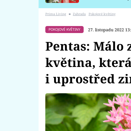
požáru
Prima Living
■
Zahrada
Pokojové květiny
27. listopadu 2022 13
POKOJOVÉ KVĚTINY
Pentas: Málo
květina, kter
i uprostřed z