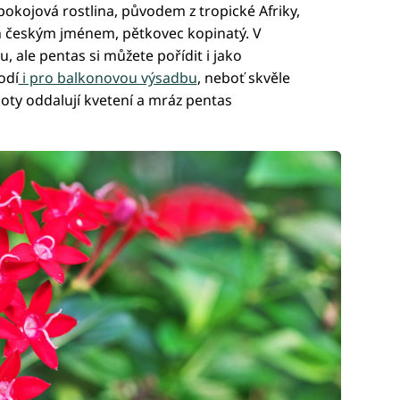
pokojová rostlina, původem z tropické Afriky,
českým jménem, pětkovec kopinatý. V
, ale pentas si můžete pořídit i jako
odí
i pro balkonovou výsadbu
, neboť skvěle
loty oddalují kvetení a mráz pentas