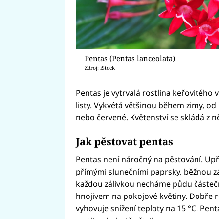
Pentas (Pentas lanceolata)
Zdroj: iStock
Pentas je vytrvalá rostlina keřovitého 
listy. Vykvétá většinou během zimy, od 
nebo červené. Květenství se skládá z n
Jak pěstovat pentas
Pentas není náročný na pěstování. Upř
přímými slunečními paprsky, běžnou z
každou zálivkou necháme půdu částeč
hnojivem na pokojové květiny. Dobře r
vyhovuje snížení teploty na 15 °C. Pent