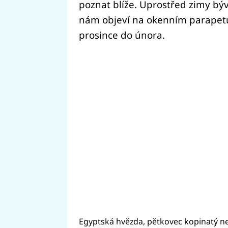
poznat blíže. Uprostřed zimy býv
nám objeví na okenním parapetu
prosince do února.
Egyptská hvězda, pětkovec kopinatý nebo