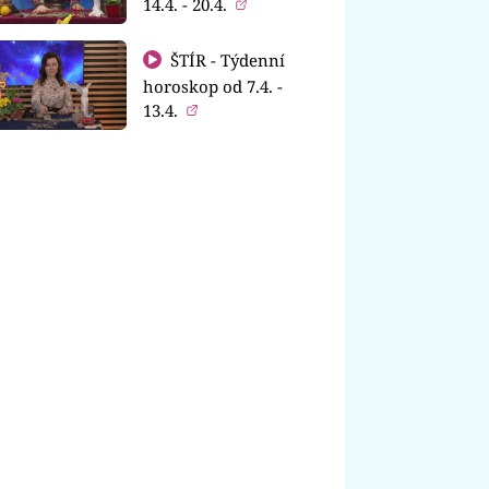
14.4. - 20.4.
ŠTÍR - Týdenní
horoskop od 7.4. -
13.4.