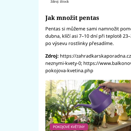
Zdroj: iStock
Jak množit pentas
Pentas si můžeme sami namnožit pomoc
dubna, klíčí asi 7–10 dní při teplotě 23
po výsevu rostlinky přesadíme.
Zdroj:
https://zahradkarskaporadna.cz
neznymi-kvety-0; https://www.balkonov
pokojova-kvetina.php
POKOJOVÉ KVĚTINY