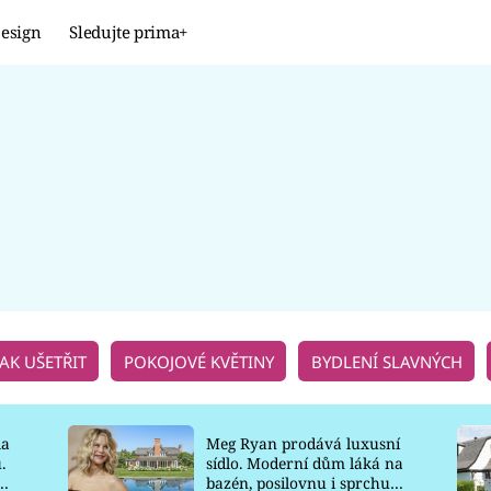
esign
Sledujte prima+
Design
TRENDY
JAK NA TO
PROMĚNY
NAŠE TIPY
JAK UŠETŘIT
POKOJOVÉ KVĚTINY
BYDLENÍ SLAVNÝCH
la
Meg Ryan prodává luxusní
.
sídlo. Moderní dům láká na
o
bazén, posilovnu i sprchu