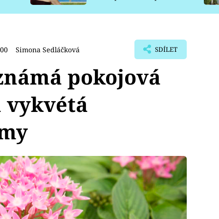
pro psy
:00
Simona Sedláčková
SDÍLET
 známá pokojová
á vykvétá
imy