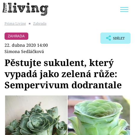
Prima Living
■
Zahrada
Trendy:
JAK UŠETŘIT
POKOJOVÉ KVĚTINY
ZAHRADA
SDÍLET
BYDLENÍ SLAVNÝCH
ZAHRADA
22. dubna 2020 14:00
Simona Sedláčková
Pěstujte sukulent, který
vypadá jako zelená růže:
Témata
Sempervivum dodrantale
Bydlení
Zahrada
Design