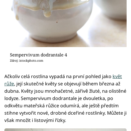
Sempervivum dodrantale 4
Zdroj: istockphoto.com
Ačkoliv celá rostlina vypadá na první pohled jako
květ
růže
, její skutečné květy se objevují během března až
dubna. Květy jsou mnohačetné, zářivě žluté, na olistěné
lodyze. Sempervivum dodrantale je dvouletka, po
odkvětu mateřská růžice odumírá, ale ještě předtím
stihne vytvořit nové, drobné dceřiné rostlinky. Můžete ji
však množit i listovými řízky.