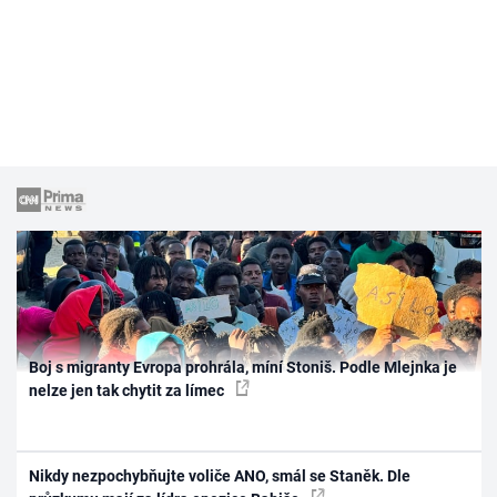
Boj s migranty Evropa prohrála, míní Stoniš. Podle Mlejnka je
nelze jen tak chytit za límec
Nikdy nezpochybňujte voliče ANO, smál se Staněk. Dle