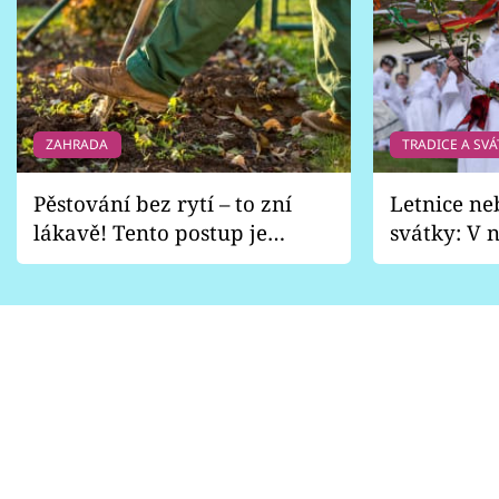
ZAHRADA
TRADICE A SVÁ
Pěstování bez rytí – to zní
Letnice ne
lákavě! Tento postup je
svátky: V n
vhodný jen pro některé
pondělí z
zahrady