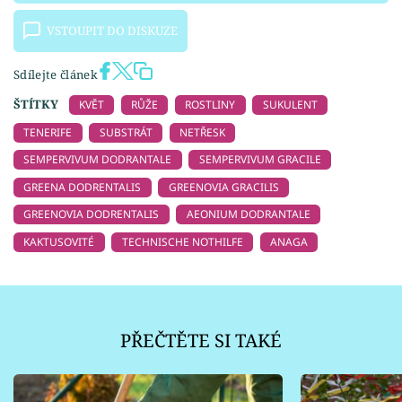
VSTOUPIT DO DISKUZE
Sdílejte článek
ŠTÍTKY
KVĚT
RŮŽE
ROSTLINY
SUKULENT
TENERIFE
SUBSTRÁT
NETŘESK
SEMPERVIVUM DODRANTALE
SEMPERVIVUM GRACILE
GREENA DODRENTALIS
GREENOVIA GRACILIS
GREENOVIA DODRENTALIS
AEONIUM DODRANTALE
KAKTUSOVITÉ
TECHNISCHE NOTHILFE
ANAGA
PŘEČTĚTE SI TAKÉ