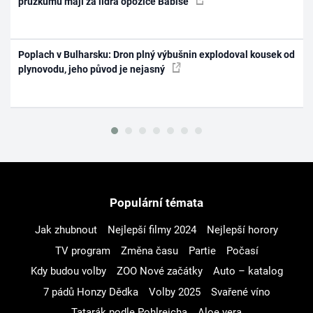
průzkumu mají za lídra opozice Babiše
Poplach v Bulharsku: Dron plný výbušnin explodoval kousek od
plynovodu, jeho původ je nejasný
Populární témata
Jak zhubnout
Nejlepší filmy 2024
Nejlepší horory
TV program
Změna času
Partie
Počasí
Kdy budou volby
ZOO Nové začátky
Auto – katalog
7 pádů Honzy Dědka
Volby 2025
Svařené víno
Tatarák podle Pohlreicha
Aloe vera