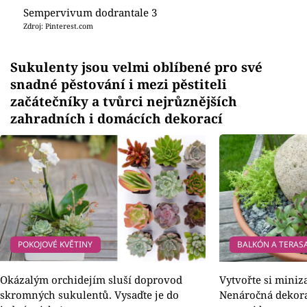
Sempervivum dodrantale 3
Zdroj: Pinterest.com
Sukulenty jsou velmi oblíbené pro své
snadné pěstování i mezi pěstiteli
začátečníky a tvůrci nejrůznějších
zahradních i domácích dekorací
POKOJOVÉ KVĚTINY
BALKÓN A TERAS
Okázalým orchidejím sluší doprovod
Vytvořte si miniz
skromných sukulentů. Vysaďte je do
Nenáročná dekora