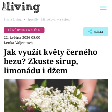
Prima Living
■
Speciály
Léčivé byliny a koření
Trendy:
JAK UŠETŘIT
POKOJOVÉ KVĚTINY
LÉČIVÉ BYLINY A KOŘENÍ
SDÍLET
BYDLENÍ SLAVNÝCH
ZAHRADA
22. května 2026 08:00
Lenka Valjentová
Jak využít květy černého
bezu? Zkuste sirup,
Témata
limonádu i džem
Bydlení
Zahrada
Design