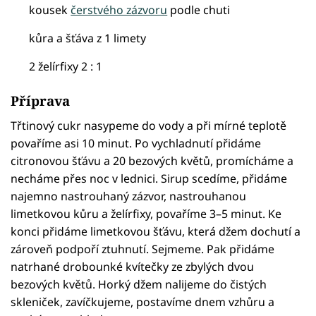
kousek
čerstvého zázvoru
podle chuti
kůra a šťáva z 1 limety
2 želírfixy 2 : 1
Příprava
Třtinový cukr nasypeme do vody a při mírné teplotě
povaříme asi 10 minut. Po vychladnutí přidáme
citronovou šťávu a 20 bezových květů, promícháme a
necháme přes noc v lednici. Sirup scedíme, přidáme
najemno nastrouhaný zázvor, nastrouhanou
limetkovou kůru a želírfixy, povaříme 3–5 minut. Ke
konci přidáme limetkovou šťávu, která džem dochutí a
zároveň podpoří ztuhnutí. Sejmeme. Pak přidáme
natrhané drobounké kvítečky ze zbylých dvou
bezových květů. Horký džem nalijeme do čistých
skleniček, zavíčkujeme, postavíme dnem vzhůru a