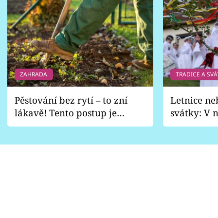
ZAHRADA
TRADICE A SVÁ
Pěstování bez rytí – to zní
Letnice ne
lákavě! Tento postup je
svátky: V n
vhodný jen pro některé
pondělí z
zahrady