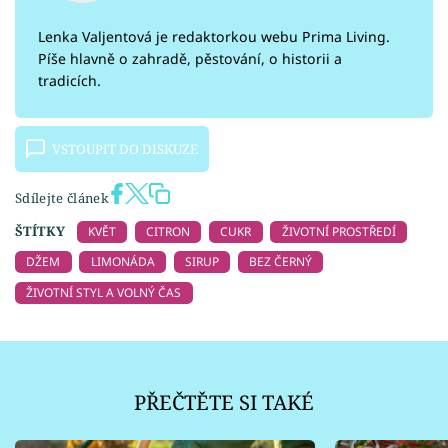
Lenka Valjentová je redaktorkou webu Prima Living.
Píše hlavně o zahradě, pěstování, o historii a
tradicích.
VSTOUPIT DO DISKUZE
Sdílejte článek
ŠTÍTKY
KVĚT
CITRON
CUKR
ŽIVOTNÍ PROSTŘEDÍ
DŽEM
LIMONÁDA
SIRUP
BEZ ČERNÝ
ŽIVOTNÍ STYL A VOLNÝ ČAS
PŘEČTĚTE SI TAKÉ