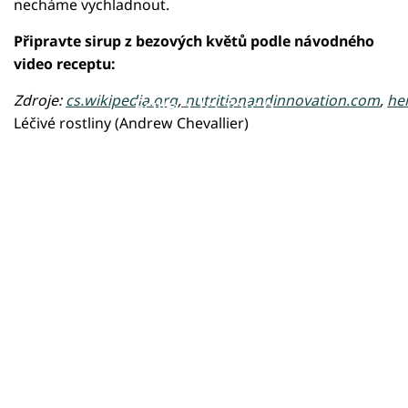
necháme vychladnout.
Připravte sirup z bezových květů podle návodného
video receptu:
Zdroje:
cs.wikipedia.org
,
nutritionandinnovation.com
,
he
Failed to fetch
Léčivé rostliny (Andrew Chevallier)