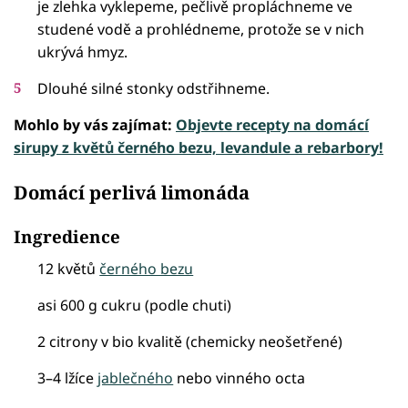
je zlehka vyklepeme, pečlivě propláchneme ve
studené vodě a prohlédneme, protože se v nich
ukrývá hmyz.
Dlouhé silné stonky odstřihneme.
Mohlo by vás zajímat:
Objevte recepty na domácí
sirupy z květů černého bezu, levandule a rebarbory!
Domácí perlivá limonáda
Ingredience
12 květů
černého bezu
asi 600 g cukru (podle chuti)
2 citrony v bio kvalitě (chemicky neošetřené)
3–4 lžíce
jablečného
nebo vinného octa