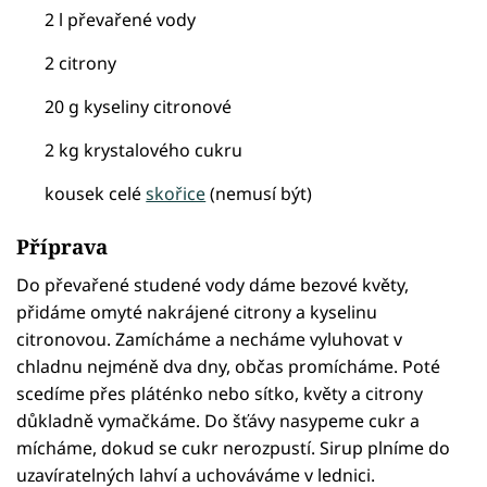
2 l převařené vody
2 citrony
20 g kyseliny citronové
2 kg krystalového cukru
kousek celé
skořice
(nemusí být)
Příprava
Do převařené studené vody dáme bezové květy,
přidáme omyté nakrájené citrony a kyselinu
citronovou. Zamícháme a necháme vyluhovat v
chladnu nejméně dva dny, občas promícháme. Poté
scedíme přes pláténko nebo sítko, květy a citrony
důkladně vymačkáme. Do šťávy nasypeme cukr a
mícháme, dokud se cukr nerozpustí. Sirup plníme do
uzavíratelných lahví a uchováváme v lednici.