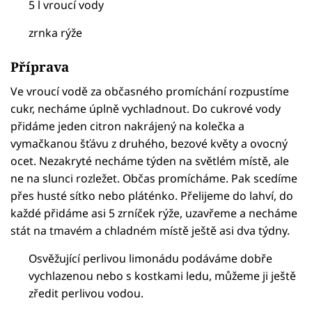
5 l vroucí vody
zrnka rýže
Příprava
Ve vroucí vodě za občasného promíchání rozpustíme
cukr, necháme úplně vychladnout. Do cukrové vody
přidáme jeden citron nakrájený na kolečka a
vymačkanou šťávu z druhého, bezové květy a ovocný
ocet. Nezakryté necháme týden na světlém místě, ale
ne na slunci rozležet. Občas promícháme. Pak scedíme
přes husté sítko nebo pláténko. Přelijeme do lahví, do
každé přidáme asi 5 zrníček rýže, uzavřeme a necháme
stát na tmavém a chladném místě ještě asi dva týdny.
Osvěžující perlivou limonádu podáváme dobře
vychlazenou nebo s kostkami ledu, můžeme ji ještě
zředit perlivou vodou.