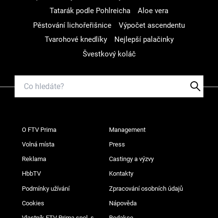
Tatarák podle Pohlreicha
Aloe vera
Pěstování lichořeřišnice
Výpočet ascendentu
Tvarohové knedlíky
Nejlepší palačinky
Švestkový koláč
O FTV Prima
Management
Volná místa
Press
Reklama
Castingy a výzvy
HbbTV
Kontakty
Podmínky užívání
Zpracování osobních údajů
Cookies
Nápověda
Vlastník FTV Prima spol. s
Redakce