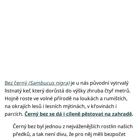
Bez černý
(Sambucus nigra)
je u nás původní vytrvalý
listnatý keř, který dorůstá do výšky zhruba čtyř metrů.
Hojně roste ve volné přírodě na loukách a rumištích,
na okrajích lesů i lesních mýtinách, v křovinách i
parcích.
Černý bez se dá i cíleně pěstovat na zahradě
.
Černý bez byl jednou z nejváženějších rostlin našich
předků, a tak není divu, že pro něj měli bezpočet