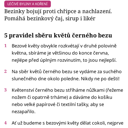
LÉČIVÉ BYLINY A KOŘENÍ
Bezinky bojují proti chřipce a nachlazení.
Pomáhá bezinkový čaj, sirup i likér
5 pravidel sběru květů černého bezu
Bezové květy obvykle rozkvétají v druhé polovině
května, sbíráme je většinou do konce června,
nejlépe před úplným rozvinutím, to jsou nejlepší.
Na sběr květů černého bezu se vydáme za suchého
slunečného dne okolo poledne. Nikdy ne po dešti!
Květenství černého bezu stříháme nůžkami (řežeme
nožem či opatrně trháme) a dáváme do košíku
nebo velké papírové či textilní tašky, aby se
nezapařilo.
Ať už budeme s bezovými květy dělat cokoli, nejprve