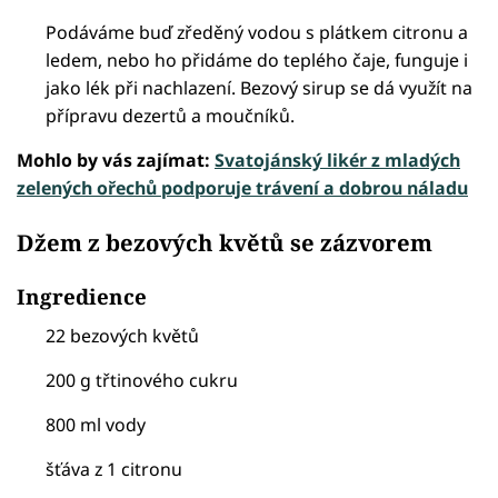
Podáváme buď zředěný vodou s plátkem citronu a
ledem, nebo ho přidáme do teplého čaje, funguje i
jako lék při nachlazení. Bezový sirup se dá využít na
přípravu dezertů a moučníků.
Mohlo by vás zajímat:
Svatojánský likér z mladých
zelených ořechů podporuje trávení a dobrou náladu
Džem z bezových květů se zázvorem
Ingredience
22 bezových květů
200 g třtinového cukru
800 ml vody
šťáva z 1 citronu