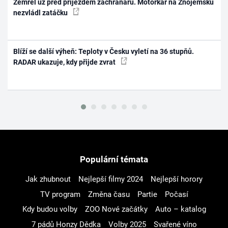
Zemřel už před příjezdem záchranářů. Motorkář na Znojemsku
nezvládl zatáčku
Blíží se další výheň: Teploty v Česku vyletí na 36 stupňů.
RADAR ukazuje, kdy přijde zvrat
Populární témata
Jak zhubnout
Nejlepší filmy 2024
Nejlepší horory
TV program
Změna času
Partie
Počasí
Kdy budou volby
ZOO Nové začátky
Auto – katalog
7 pádů Honzy Dědka
Volby 2025
Svařené víno