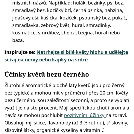
místních názvů. Například: hulák, bezinky, psí bez,
smradlavý bez, kozičky bzí, černá bzinka, habzina,
jidášovy uši, kašička, kozíček, psounský bez, pukač,
smradlavka, zebrový květ, hural, smradinky,
kosmatice, smrdibez, chebzí, bzejna, hural nebo
baza.
Inspirujte se:
Natrhejte si bílé květy hlohu a udělejte
si čaj na nervy nebo kapky na srdce
Účinky květů bezu černého
Žlutobílé aromatické ploché laty květů jsou pro černý
bez typické a mohou mít v průměru i přes 20 cm. Květy
bezu černého jsou záležitostí sezonní, a proto se vyplatí
využít je na sto procent. Mají specifickou chuť i aroma a
navíc se mohou pochlubit
pozitivními účinky
na zdraví.
Obsahují mj. silice, flavonoidy (až 3 % rutinu), třísloviny,
slizovité látky, organické kyseliny a vitamin C.