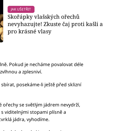
JAK UŠETŘIT
Skořápky vlašských ořechů
nevyhazujte! Zkuste čaj proti kašli a
pro krásné vlasy
elně. Pokud je necháme povalovat déle
vlhnou a zplesniví.
bírat, posekáme-li ještě před sklizní
 ořechy se světlým jádrem nevydrží,
 s viditelnými stopami plísně a
cvrklá jádra, vyhodíme.