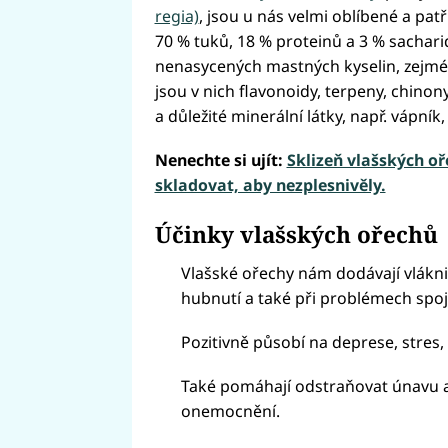
regia)
, jsou u nás velmi oblíbené a patř
70 % tuků, 18 % proteinů a 3 % sachari
nenasycených mastných kyselin, zejmén
jsou v nich flavonoidy, terpeny, chinony,
a důležité minerální látky, např. vápník, 
Nenechte si ujít:
Sklizeň vlašských oř
skladovat, aby nezplesnivěly.
Účinky vlašských ořechů
Vlašské ořechy nám dodávají vlákn
hubnutí a také při problémech spoj
Pozitivně působí na deprese, stres
Také pomáhají odstraňovat únavu a
onemocnění.