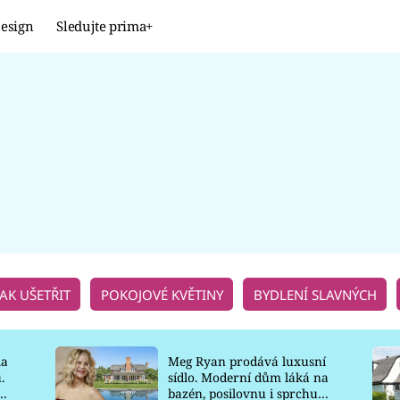
esign
Sledujte prima+
Design
TRENDY
JAK NA TO
PROMĚNY
NAŠE TIPY
JAK UŠETŘIT
POKOJOVÉ KVĚTINY
BYDLENÍ SLAVNÝCH
la
Meg Ryan prodává luxusní
.
sídlo. Moderní dům láká na
o
bazén, posilovnu i sprchu