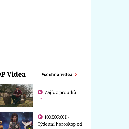
P Videa
Všechna videa
Zajíc z proutků
KOZOROH -
Týdenní horoskop od