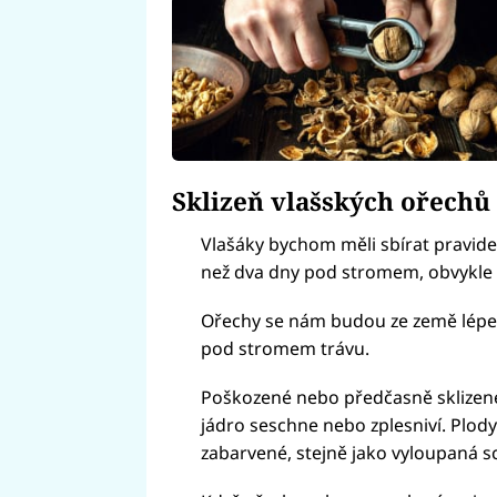
Sklizeň vlašských ořechů
Vlašáky bychom měli sbírat pravid
než dva dny pod stromem, obvykle z
Ořechy se nám budou ze země lépe s
pod stromem trávu.
Poškozené nebo předčasně sklizené
jádro seschne nebo zplesniví. Plody
zabarvené, stejně jako vyloupaná s