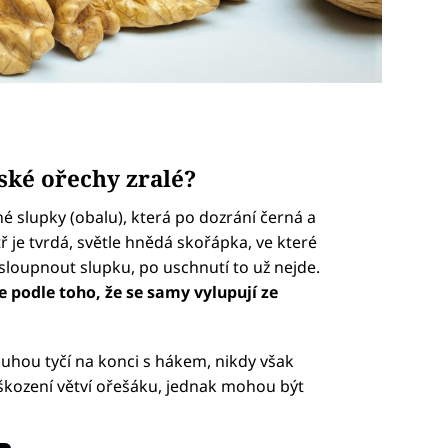
ské ořechy zralé?
é slupky (obalu), která po dozrání černá a
 je tvrdá, světle hnědá skořápka, ve které
 sloupnout slupku, po uschnutí to už nejde.
 podle toho, že se samy vylupují ze
hou tyčí na konci s hákem, nikdy však
škození větví ořešáku, jednak mohou být