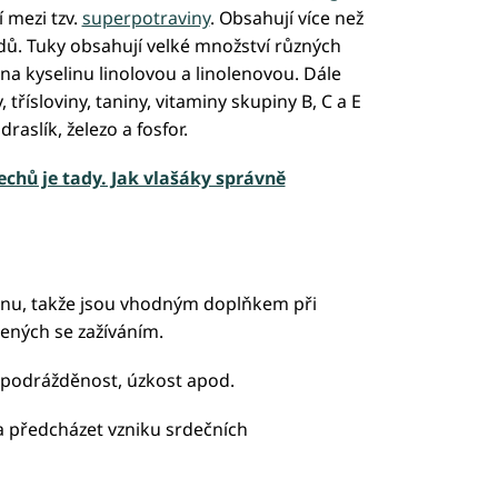
í mezi tzv.
superpotraviny
. Obsahují více než
dů. Tuky obsahují velké množství různých
a kyselinu linolovou a linolenovou. Dále
 třísloviny, taniny, vitaminy skupiny B, C a E
draslík, železo a fosfor.
echů je tady. Jak vlašáky správně
inu, takže jsou vhodným doplňkem při
ených se zažíváním.
, podrážděnost, úzkost apod.
 předcházet vzniku srdečních