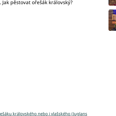
. Jak pěstovat ořešák královský?
ešáku královského nebo i vlašského (Juglans