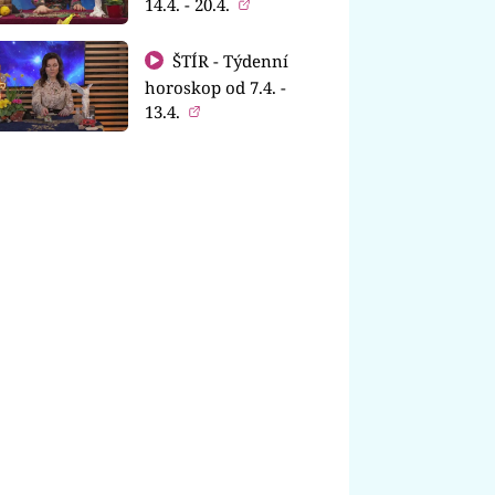
14.4. - 20.4.
ŠTÍR - Týdenní
horoskop od 7.4. -
13.4.