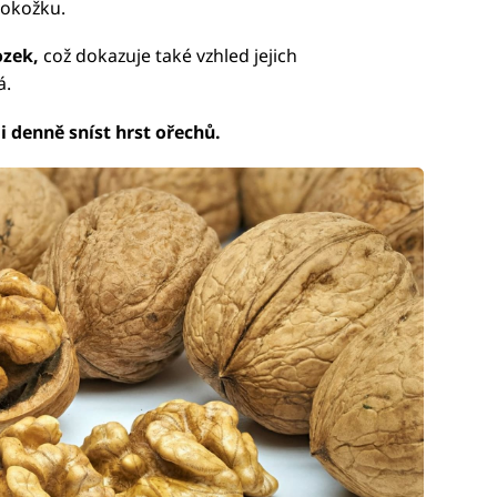
 pokožku.
zek,
což dokazuje také vzhled jejich
á.
i denně sníst hrst ořechů.