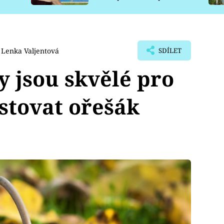
pro psy
Lenka Valjentová
SDÍLET
y jsou skvělé pro
stovat ořešák