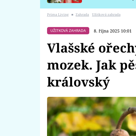
požáru
Prima Living
■
Zahrada
Užitková zahrada
8. října 2025 10:01
UŽITKOVÁ ZAHRADA
Vlašské ořech
mozek. Jak pě
královský