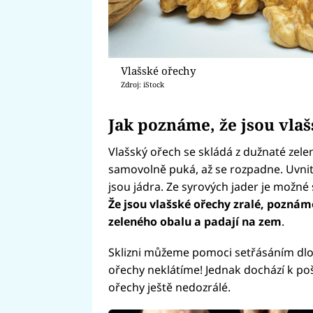
Vlašské ořechy
Zdroj: iStock
Jak poznáme, že jsou vlaš
Vlašský ořech se skládá z dužnaté zelen
samovolně puká, až se rozpadne. Uvnitř
jsou jádra. Ze syrových jader je možné
Že jsou vlašské ořechy zralé, poznáme
zeleného obalu a padají na zem
.
Sklizni můžeme pomoci setřásáním dlou
ořechy neklátíme! Jednak dochází k po
ořechy ještě nedozrálé.