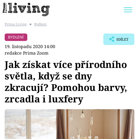
Prima Living
■
Bydlení
Trendy:
JAK UŠETŘIT
POKOJOVÉ KVĚTINY
BYDLENÍ
SDÍLET
BYDLENÍ SLAVNÝCH
ZAHRADA
19. listopadu 2020 14:00
redakce Prima Zoom
Jak získat více přírodního
světla, když se dny
Témata
zkracují? Pomohou barvy,
Bydlení
zrcadla i luxfery
Zahrada
Design