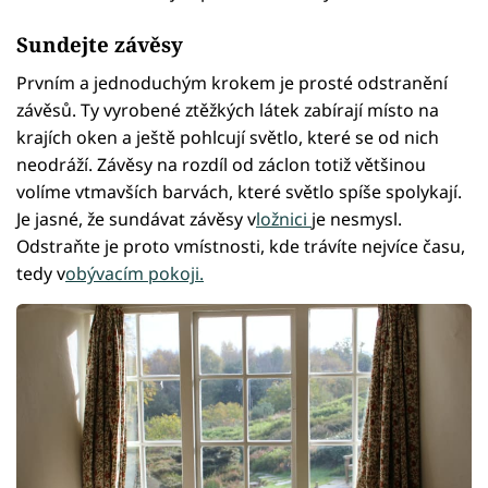
Sundejte závěsy
Prvním a jednoduchým krokem je prosté odstranění
závěsů. Ty vyrobené ztěžkých látek zabírají místo na
krajích oken a ještě pohlcují světlo, které se od nich
neodráží. Závěsy na rozdíl od záclon totiž většinou
volíme vtmavších barvách, které světlo spíše spolykají.
Je jasné, že sundávat závěsy v
ložnici
je nesmysl.
Odstraňte je proto vmístnosti, kde trávíte nejvíce času,
tedy v
obývacím pokoji.