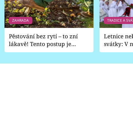
ZAHRADA
TRADICE A SVÁ
Pěstování bez rytí – to zní
Letnice ne
lákavě! Tento postup je
svátky: V n
vhodný jen pro některé
pondělí z
zahrady