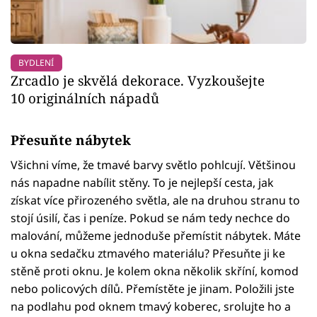
BYDLENÍ
Zrcadlo je skvělá dekorace. Vyzkoušejte
10 originálních nápadů
Přesuňte nábytek
Všichni víme, že tmavé barvy světlo pohlcují. Většinou
nás napadne nabílit stěny. To je nejlepší cesta, jak
získat více přirozeného světla, ale na druhou stranu to
stojí úsilí, čas i peníze. Pokud se nám tedy nechce do
malování, můžeme jednoduše přemístit nábytek. Máte
u okna sedačku ztmavého materiálu? Přesuňte ji ke
stěně proti oknu. Je kolem okna několik skříní, komod
nebo policových dílů. Přemístěte je jinam. Položili jste
na podlahu pod oknem tmavý koberec, srolujte ho a