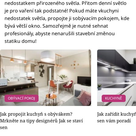
nedostatkem přirozeného světla. Přitom denní světlo
je pro vaření tak podstatné! Pokud máte vkuchyni
nedostatek světla, propojte ji sobývacím pokojem, kde
bývá větší okno. Samozřejmě je nutné sehnat
profesionály, abyste nenarušili stavební změnou
statiku domu!
OBÝVACÍ POKOJ
KUCHYNĚ
Jak propojit kuchyň s obývákem?
Jak zařídit kuchyň
Mrkněte na tipy designérů Jak se staví
sen vám poradí
sen