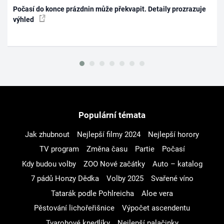
Počasí do konce prázdnin může překvapit. Detaily prozrazuje
výhled
Populární témata
Jak zhubnout
Nejlepší filmy 2024
Nejlepší horory
TV program
Změna času
Partie
Počasí
Kdy budou volby
ZOO Nové začátky
Auto – katalog
7 pádů Honzy Dědka
Volby 2025
Svařené víno
Tatarák podle Pohlreicha
Aloe vera
Pěstování lichořeřišnice
Výpočet ascendentu
Tvarohové knedlíky
Nejlepší palačinky