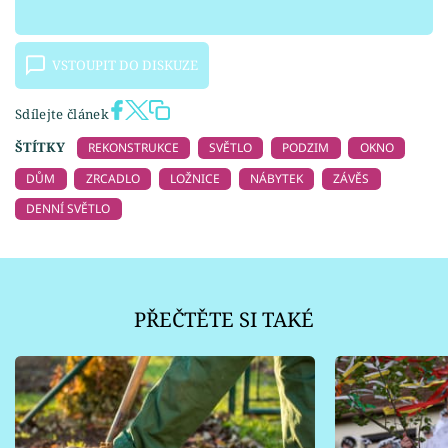
VSTOUPIT DO DISKUZE
Sdílejte článek
ŠTÍTKY
REKONSTRUKCE
SVĚTLO
PODZIM
OKNO
DŮM
ZRCADLO
LOŽNICE
NÁBYTEK
ZÁVĚS
DENNÍ SVĚTLO
PŘEČTĚTE SI TAKÉ