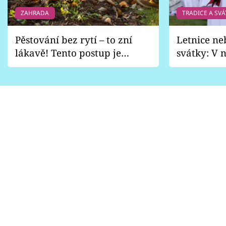
ZAHRADA
TRADICE A SVÁ
Pěstování bez rytí – to zní
Letnice ne
lákavě! Tento postup je
svátky: V n
vhodný jen pro některé
pondělí z
zahrady