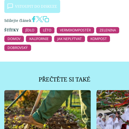
VSTOUPIT DO DISKUZE
Sdílejte článek
ŠTÍTKY
JÍDLO
LÉTO
VERMIKOMPOSTÉR
ZELENINA
DOMOV
KALIFORNIE
JAK NEPLÝTVAT
KOMPOST
DOBROVSKÝ
PŘEČTĚTE SI TAKÉ