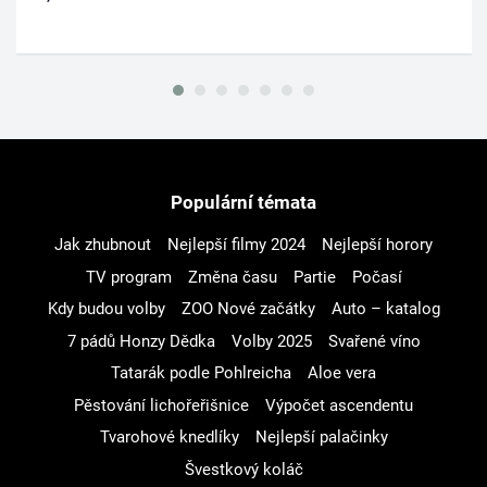
Populární témata
Jak zhubnout
Nejlepší filmy 2024
Nejlepší horory
TV program
Změna času
Partie
Počasí
Kdy budou volby
ZOO Nové začátky
Auto – katalog
7 pádů Honzy Dědka
Volby 2025
Svařené víno
Tatarák podle Pohlreicha
Aloe vera
Pěstování lichořeřišnice
Výpočet ascendentu
Tvarohové knedlíky
Nejlepší palačinky
Švestkový koláč