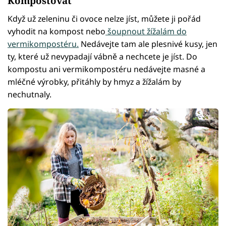
Kompostovat
Když už zeleninu či ovoce nelze jíst, můžete ji pořád
vyhodit na kompost nebo
šoupnout žížalám do
vermikompostéru.
Nedávejte tam ale plesnivé kusy, jen
ty, které už nevypadají vábně a nechcete je jíst. Do
kompostu ani vermikompostéru nedávejte masné a
mléčné výrobky, přitáhly by hmyz a žížalám by
nechutnaly.