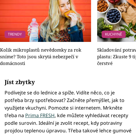
TRENDY
KUCHYNĚ
Kolik mikroplastů nevědomky za rok
Skladování potra
sníme? Toto jsou skrytá nebezpečí v
plastu: Zkuste 9 t
domácnosti
čerstvé
Jíst zbytky
Podívejte se do lednice a spíže. Vidíte něco, co je
potřeba brzy spotřebovat? Začněte přemýšlet, jak to
využijete vkuchyni. Pomozte si internetem. Mrkněte
třeba na
Prima FRESH
, kde můžete vyhledávat recepty
podle surovin. Ideální je zvolit recept, kdy potraviny
projdou teplenou úpravou. Třeba takové lehce gumové