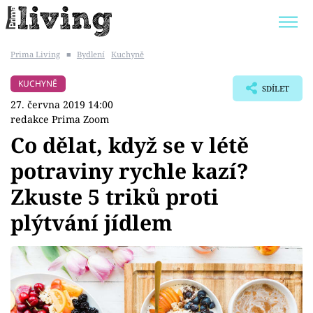
Prima Living
■
Bydlení
Kuchyně
Trendy:
JAK UŠETŘIT
POKOJOVÉ KVĚTINY
KUCHYNĚ
SDÍLET
BYDLENÍ SLAVNÝCH
ZAHRADA
27. června 2019 14:00
redakce Prima Zoom
Co dělat, když se v létě
potraviny rychle kazí?
Témata
Zkuste 5 triků proti
Bydlení
plýtvání jídlem
Zahrada
Design