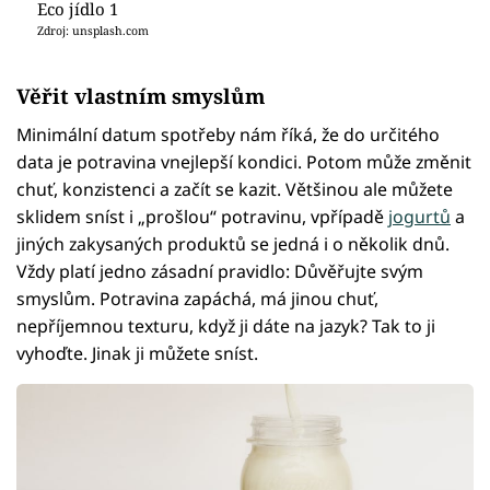
Eco jídlo 1
Zdroj: unsplash.com
Věřit vlastním smyslům
Minimální datum spotřeby nám říká, že do určitého
data je potravina vnejlepší kondici. Potom může změnit
chuť, konzistenci a začít se kazit. Většinou ale můžete
sklidem sníst i „prošlou“ potravinu, vpřípadě
jogurtů
a
jiných zakysaných produktů se jedná i o několik dnů.
Vždy platí jedno zásadní pravidlo: Důvěřujte svým
smyslům. Potravina zapáchá, má jinou chuť,
nepříjemnou texturu, když ji dáte na jazyk? Tak to ji
vyhoďte. Jinak ji můžete sníst.