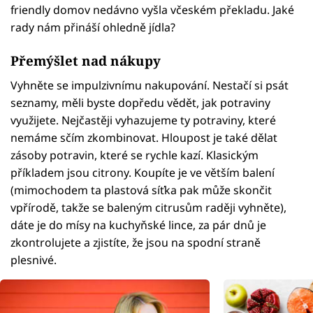
friendly domov nedávno vyšla včeském překladu. Jaké
rady nám přináší ohledně jídla?
Přemýšlet nad nákupy
Vyhněte se impulzivnímu nakupování. Nestačí si psát
seznamy, měli byste dopředu vědět, jak potraviny
využijete. Nejčastěji vyhazujeme ty potraviny, které
nemáme sčím zkombinovat. Hloupost je také dělat
zásoby potravin, které se rychle kazí. Klasickým
příkladem jsou citrony. Koupíte je ve větším balení
(mimochodem ta plastová síťka pak může skončit
vpřírodě, takže se baleným citrusům raději vyhněte),
dáte je do mísy na kuchyňské lince, za pár dnů je
zkontrolujete a zjistíte, že jsou na spodní straně
plesnivé.