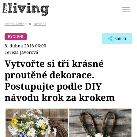
Prima Living
■
Bydlení
Trendy:
JAK UŠETŘIT
POKOJOVÉ KVĚTINY
BYDLENÍ
SDÍLET
BYDLENÍ SLAVNÝCH
ZAHRADA
8. dubna 2018 06:00
Tereza Javorová
Vytvořte si tři krásné
proutěné dekorace.
Témata
Postupujte podle DIY
Bydlení
návodu krok za krokem
Zahrada
Design