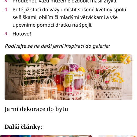
Proutěnou vázu můžeme ozdobit mašlí z lýka.
Poté již stačí do vázy umístit sušené květiny spolu
se šiškami, obilím či mladými větvičkami a vše
upevníme pomocí drátku na špejli.
Hotovo!
Podívejte se na další jarní inspiraci do galerie:
Jarní dekorace do bytu
Další články: