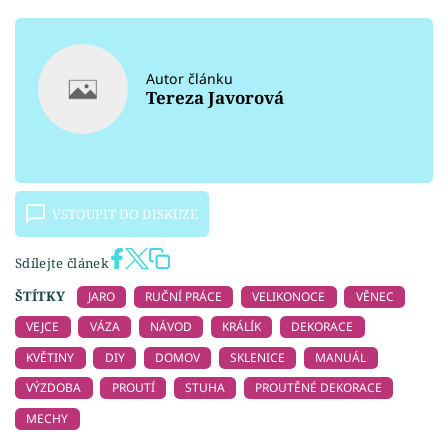
Autor článku
Tereza Javorová
VSTOUPIT DO DISKUZE
Sdílejte článek
ŠTÍTKY
JARO
RUČNÍ PRÁCE
VELIKONOCE
VĚNEC
VEJCE
VÁZA
NÁVOD
KRÁLÍK
DEKORACE
KVĚTINY
DIY
DOMOV
SKLENICE
MANUÁL
VÝZDOBA
PROUTÍ
STUHA
PROUTĚNÉ DEKORACE
MECHY