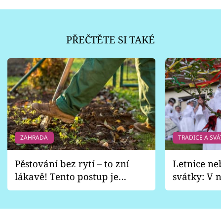
PŘEČTĚTE SI TAKÉ
ZAHRADA
TRADICE A SVÁ
Pěstování bez rytí – to zní
Letnice ne
lákavě! Tento postup je
svátky: V n
vhodný jen pro některé
pondělí z
zahrady