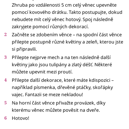
Zhruba po vzdálenosti 5 cm celý věnec upevněte
pomocí kovového drátku. Takto postupujte, dokud
nebudete mít celý věnec hotový. Spoj následně
zakryjete pomocí různých dekorací.
Začněte se zdobením věnce – na spodní část věnce
přilepte postupně různé květiny a zeleň, kterou jste
si připravili.
Přilepte nejprve mech a na ten následně další
květiny jako jsou tulipány a zlatý déšť. Některé
můžete upevnit mezi proutí.
Přilepte další dekorace, které máte kdispozici –
například písmenka, dřevěné ptáčky, skořápky
vajec. Fantazii se meze nekladou!
Na horní část věnce přivažte provázek, díky
kterému věnec můžete pověsit na dveře.
Hotovo!