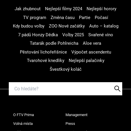
Jak zhubnout
Nejlepší filmy 2024
Nejlepší horory
TV program
Změna času
Partie
Počasí
Kdy budou volby
ZOO Nové začátky
Auto – katalog
7 pádů Honzy Dědka
Volby 2025
Svařené víno
Tatarák podle Pohlreicha
Aloe vera
Pěstování lichořeřišnice
Výpočet ascendentu
Tvarohové knedlíky
Nejlepší palačinky
Švestkový koláč
O FTV Prima
Management
Volná místa
Press