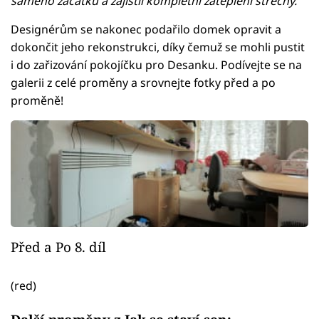
samého začátku a zajistil kompletní zateplení střechy."
Designérům se nakonec podařilo domek opravit a
dokončit jeho rekonstrukci, díky čemuž se mohli pustit
i do zařizování pokojíčku pro Desanku. Podívejte se na
galerii z celé proměny a srovnejte fotky před a po
proměně!
Před a Po 8. díl
(red)