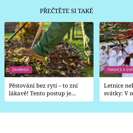
PŘEČTĚTE SI TAKÉ
ZAHRADA
TRADICE A SVÁ
Pěstování bez rytí – to zní
Letnice ne
lákavě! Tento postup je
svátky: V n
vhodný jen pro některé
pondělí z
zahrady