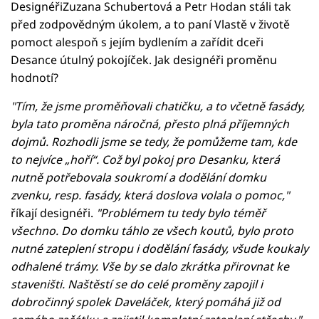
DesignéřiZuzana Schubertová a Petr Hodan stáli tak
před zodpovědným úkolem, a to paní Vlastě v životě
pomoct alespoň s jejím bydlením a zařídit dceři
Desance útulný pokojíček. Jak designéři proměnu
hodnotí?
"Tím, že jsme proměňovali chatičku, a to včetně fasády,
byla tato proměna náročná, přesto plná příjemných
dojmů. Rozhodli jsme se tedy, že pomůžeme tam, kde
to nejvíce „hoří“. Což byl pokoj pro Desanku, která
nutně potřebovala soukromí a dodělání domku
zvenku, resp. fasády, která doslova volala o pomoc,"
říkají designéři.
"Problémem tu tedy bylo téměř
všechno. Do domku táhlo ze všech koutů, bylo proto
nutné zateplení stropu i dodělání fasády, všude koukaly
odhalené trámy. Vše by se dalo zkrátka přirovnat ke
staveništi. Naštěstí se do celé proměny zapojil i
dobročinný spolek Daveláček, který pomáhá již od