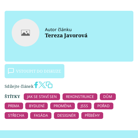
Autor článku
Tereza Javorová
VSTOUPIT DO DISKUZE
Sdílejte článek
ŠTÍTKY
JAK SE STAVÍ SEN
REKONSTRUKCE
DŮM
PRIMA
BYDLENÍ
PROMĚNA
JSSS
POŘAD
STŘECHA
FASÁDA
DESIGNÉR
PŘÍBĚHY