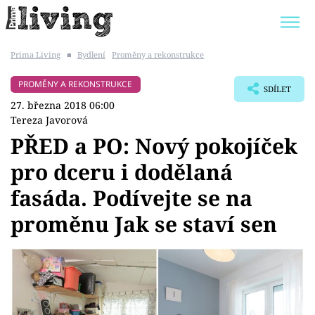
Prima Living
■
Bydlení
Proměny a rekonstrukce
Trendy:
JAK UŠETŘIT
POKOJOVÉ KVĚTINY
PROMĚNY A REKONSTRUKCE
SDÍLET
BYDLENÍ SLAVNÝCH
ZAHRADA
27. března 2018 06:00
Tereza Javorová
PŘED a PO: Nový pokojíček
pro dceru i dodělaná
Témata
fasáda. Podívejte se na
Bydlení
proměnu Jak se staví sen
Zahrada
Design