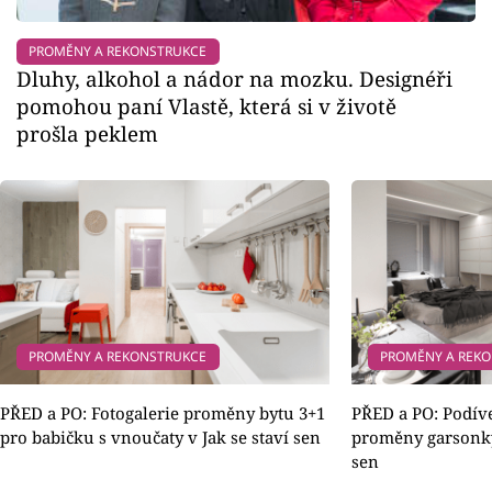
PROMĚNY A REKONSTRUKCE
Dluhy, alkohol a nádor na mozku. Designéři
pomohou paní Vlastě, která si v životě
prošla peklem
PROMĚNY A REKONSTRUKCE
PROMĚNY A REK
PŘED a PO: Fotogalerie proměny bytu 3+1
PŘED a PO: Podívej
pro babičku s vnoučaty v Jak se staví sen
proměny garsonky
sen