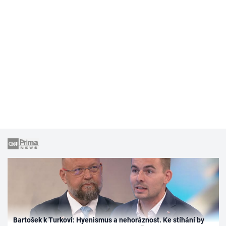
Bartošek k Turkovi: Hyenismus a nehoráznost. Ke stíhání by