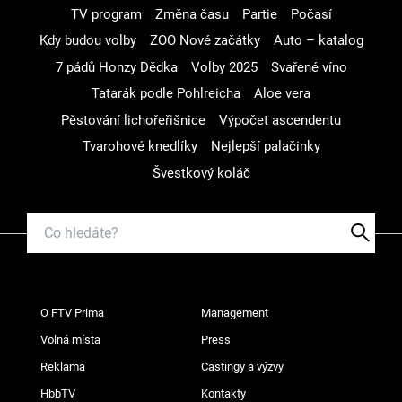
TV program
Změna času
Partie
Počasí
Kdy budou volby
ZOO Nové začátky
Auto – katalog
7 pádů Honzy Dědka
Volby 2025
Svařené víno
Tatarák podle Pohlreicha
Aloe vera
Pěstování lichořeřišnice
Výpočet ascendentu
Tvarohové knedlíky
Nejlepší palačinky
Švestkový koláč
O FTV Prima
Management
Volná místa
Press
Reklama
Castingy a výzvy
HbbTV
Kontakty