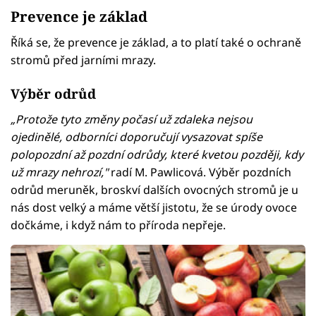
Prevence je základ
Říká se, že prevence je základ, a to platí také o ochraně
stromů před jarními mrazy.
Výběr odrůd
„Protože tyto změny počasí už zdaleka nejsou
ojedinělé, odborníci doporučují vysazovat spíše
polopozdní až pozdní odrůdy, které kvetou později, kdy
už mrazy nehrozí,"
radí M. Pawlicová. Výběr pozdních
odrůd meruněk, broskví dalších ovocných stromů je u
nás dost velký a máme větší jistotu, že se úrody ovoce
dočkáme, i když nám to příroda nepřeje.