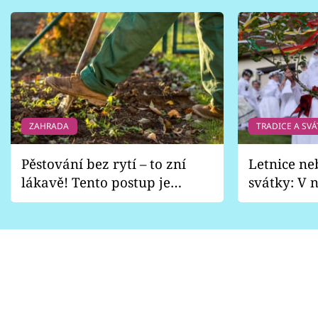
ZAHRADA
TRADICE A SVÁ
Pěstování bez rytí – to zní
Letnice ne
lákavě! Tento postup je
svátky: V n
vhodný jen pro některé
pondělí z
zahrady