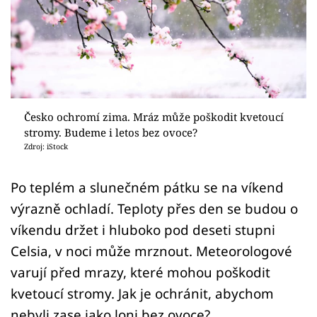
Sledujte prima+
Přihlášení
Sledujte nás
Česko ochromí zima. Mráz může poškodit kvetoucí
stromy. Budeme i letos bez ovoce?
Zdroj: iStock
Po teplém a slunečném pátku se na víkend
výrazně ochladí. Teploty přes den se budou o
víkendu držet i hluboko pod deseti stupni
Celsia, v noci může mrznout. Meteorologové
varují před mrazy, které mohou poškodit
kvetoucí stromy. Jak je ochránit, abychom
nebyli zase jako loni bez ovoce?