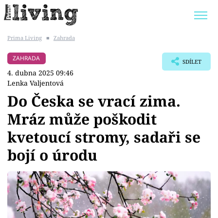
Prima Living
■
Zahrada
Trendy:
JAK UŠETŘIT
POKOJOVÉ KVĚTINY
ZAHRADA
SDÍLET
BYDLENÍ SLAVNÝCH
ZAHRADA
4. dubna 2025 09:46
Lenka Valjentová
Do Česka se vrací zima.
Mráz může poškodit
Témata
kvetoucí stromy, sadaři se
Bydlení
bojí o úrodu
Zahrada
Design