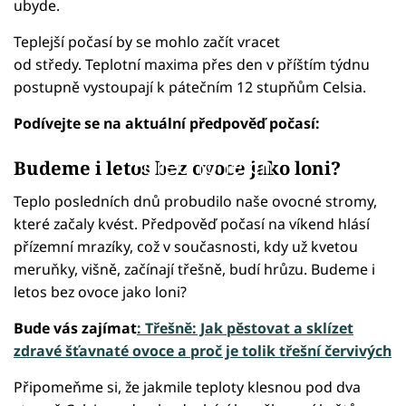
ubyde.
Teplejší počasí by se mohlo začít vracet
od středy. Teplotní maxima přes den v příštím týdnu
postupně vystoupají k pátečním 12 stupňům Celsia.
Podívejte se na aktuální předpověď počasí:
Failed to fetch
Budeme i letos bez ovoce jako loni?
Teplo posledních dnů probudilo naše ovocné stromy,
které začaly kvést. Předpověď počasí na víkend hlásí
přízemní mrazíky, což v současnosti, kdy už kvetou
meruňky, višně, začínají třešně, budí hrůzu. Budeme i
letos bez ovoce jako loni?
Bude vás zajímat
: Třešně: Jak pěstovat a sklízet
zdravé šťavnaté ovoce a proč je tolik třešní červivých
Připomeňme si, že jakmile teploty klesnou pod dva