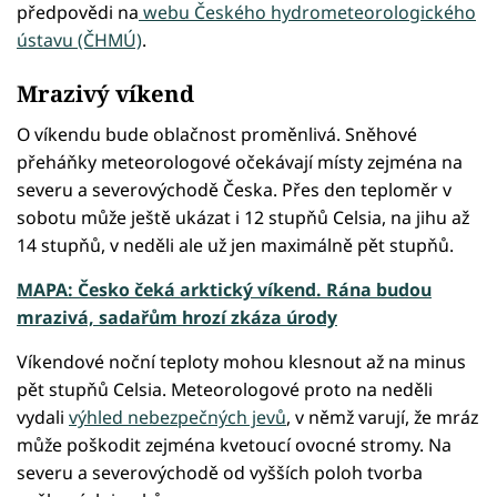
předpovědi na
webu Českého hydrometeorologického
ústavu (ČHMÚ)
.
Mrazivý víkend
O víkendu bude oblačnost proměnlivá. Sněhové
přeháňky meteorologové očekávají místy zejména na
severu a severovýchodě Česka. Přes den teploměr v
sobotu může ještě ukázat i 12 stupňů Celsia, na jihu až
14 stupňů, v neděli ale už jen maximálně pět stupňů.
MAPA: Česko čeká arktický víkend. Rána budou
mrazivá, sadařům hrozí zkáza úrody
Víkendové noční teploty mohou klesnout až na minus
pět stupňů Celsia. Meteorologové proto na neděli
vydali
výhled nebezpečných jevů
, v němž varují, že mráz
může poškodit zejména kvetoucí ovocné stromy. Na
severu a severovýchodě od vyšších poloh tvorba