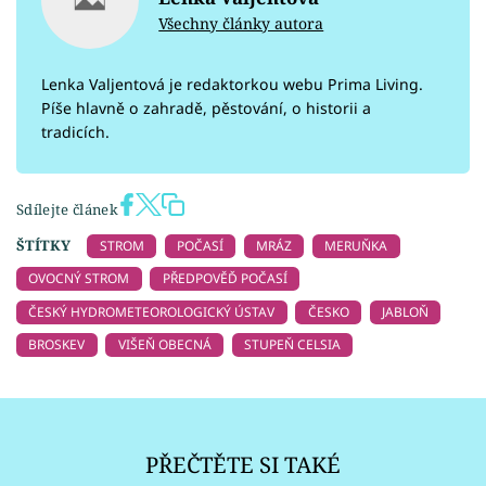
Všechny články autora
Lenka Valjentová je redaktorkou webu Prima Living.
Píše hlavně o zahradě, pěstování, o historii a
tradicích.
Sdílejte článek
ŠTÍTKY
STROM
POČASÍ
MRÁZ
MERUŇKA
OVOCNÝ STROM
PŘEDPOVĚĎ POČASÍ
ČESKÝ HYDROMETEOROLOGICKÝ ÚSTAV
ČESKO
JABLOŇ
BROSKEV
VIŠEŇ OBECNÁ
STUPEŇ CELSIA
PŘEČTĚTE SI TAKÉ