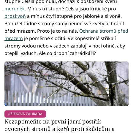
stupně Celsia pod nulu, dochází k poškození květů
meruněk
. Mínus tři stupně Celsia jsou kritické pro
broskvoň
a mínus čtyři stupně pro jabloně a slivoně.
Bohužel žádné stromy samy neumí své květy ochránit
před mrazem. Proto je to na nás.
Ochrana stromů před
mrazem
je poměrně složitá. Velkopěstitelé stříkají
stromy vodou nebo v sadech zapalují v noci ohně, aby
oteplili vzduch. Ale co drobní zahrádkáři?
UŽITKOVÁ ZAHRADA
Nezapomeňte na první jarní postřik
ovocných stromů a keřů proti škůdcům a