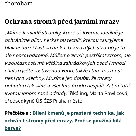
chorobám
Ochrana stromů před jarními mrazy
„Máme-li mladé stromky, které už kvetou, ideálně je
ochráníme bílou netkanou textilií, kterou zakryjeme
hlavně horní část stromku. U vzrostlých stromů je to
ale neproveditelné. Můžeme zkusit postříkat strom, ale
v současnosti má většina zahrádkových osad i mnozí
chataři ještě zastavenou vodu, takže i tato možnost
není pro všechny. Musíme jen doufat, že mrazy
nebudou tak silné a všechnu úrodu nespálí. Zatím totiž
kvetou jenom rané odrůdy,"
říká ing, Marta Pawlicová,
předsedkyně ÚS ČZS Praha město.
Přečtěte si:
Bílení kmenů je prastará technika, jak
ochránit stromy před mrazy. Proč se používá bílá
barva?