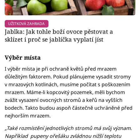
UŽITKOVÁ ZAHRADA
Jablka: Jak tohle boží ovoce pěstovat a
sklízet i proč se jablíčka vyplatí jíst
Výběr místa
I výběr místa je při ochraně květů před mrazem
důležitým faktorem. Pokud plánujeme vysadit stromy
v mrazových kotlinách, musíme počítat s poškozením
mrazem. Máme-li kopcovitý pozemek, měli bychom
zvážit vysazení ovocných stromů a keřů na vyšších
bodech. Takto budou aspoň částečně uchráněné před
nejhorším mrazem.
„Také rozmístění jednotlivých stromů má svůj význam.
Například pupeny ořešáku zvládnou nižší teplotu