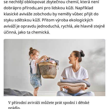
se nechtějí obklopovat zbytečnou chemií, která není
dobrápro přírodu,ani pro lidskou kůži. Například
klasické aviváže zobchodu by neměly vůbec přijít do
styku sdětskou kůží. Přitom výroba ekologických
aviváží je opravdu jednoduchá, rychlá, ale hlavně stejně
účinná, jako ta chemická.
V přírodní aviváži můžete prát spodní i dětské
prádlo.