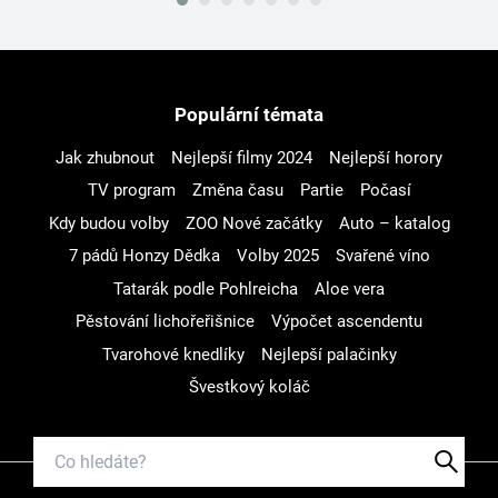
Populární témata
Jak zhubnout
Nejlepší filmy 2024
Nejlepší horory
TV program
Změna času
Partie
Počasí
Kdy budou volby
ZOO Nové začátky
Auto – katalog
7 pádů Honzy Dědka
Volby 2025
Svařené víno
Tatarák podle Pohlreicha
Aloe vera
Pěstování lichořeřišnice
Výpočet ascendentu
Tvarohové knedlíky
Nejlepší palačinky
Švestkový koláč