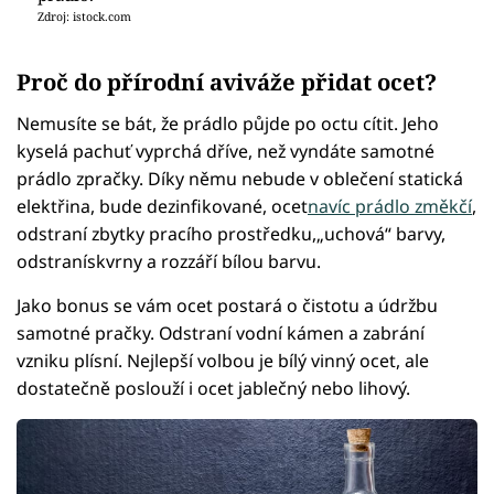
Zdroj: istock.com
Proč do přírodní aviváže přidat ocet?
Nemusíte se bát, že prádlo půjde po octu cítit. Jeho
kyselá pachuť vyprchá dříve, než vyndáte samotné
prádlo zpračky. Díky němu nebude v oblečení statická
elektřina, bude dezinfikované, ocet
navíc prádlo změkčí
,
odstraní zbytky pracího prostředku,„uchová“ barvy,
odstranískvrny a rozzáří bílou barvu.
Jako bonus se vám ocet postará o čistotu a údržbu
samotné pračky. Odstraní vodní kámen a zabrání
vzniku plísní. Nejlepší volbou je bílý vinný ocet, ale
dostatečně poslouží i ocet jablečný nebo lihový.