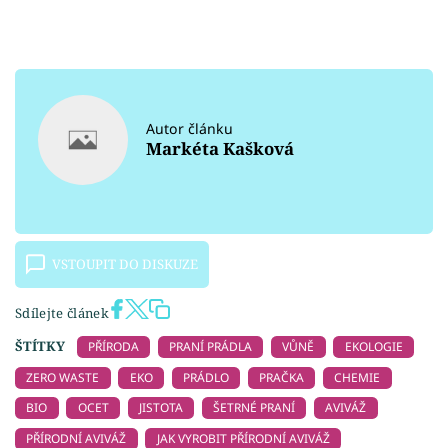
Autor článku
Markéta Kašková
VSTOUPIT DO DISKUZE
Sdílejte článek
ŠTÍTKY
PŘÍRODA
PRANÍ PRÁDLA
VŮNĚ
EKOLOGIE
ZERO WASTE
EKO
PRÁDLO
PRAČKA
CHEMIE
BIO
OCET
JISTOTA
ŠETRNÉ PRANÍ
AVIVÁŽ
PŘÍRODNÍ AVIVÁŽ
JAK VYROBIT PŘÍRODNÍ AVIVÁŽ