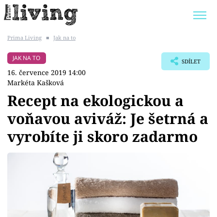
Prima Living
■
Jak na to
Trendy:
JAK UŠETŘIT
POKOJOVÉ KVĚTINY
JAK NA TO
SDÍLET
BYDLENÍ SLAVNÝCH
ZAHRADA
16. července 2019 14:00
Markéta Kašková
Recept na ekologickou a
voňavou aviváž: Je šetrná a
Témata
vyrobíte ji skoro zadarmo
Bydlení
Zahrada
Design