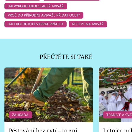
JAK VYROBIT EKOLOGICKÝ AVIVÁŽ
PROČ DO PŘÍRODNÍ AVIVÁŽE PŘIDAT OCET?
JAK EKOLOGICKY VYPRAT PRÁDLO
RECEPT NA AVIVÁŽ
PŘEČTĚTE SI TAKÉ
ZAHRADA
TRADICE A SVÁ
Pěstování bez rytí – to zní
Letnice ne