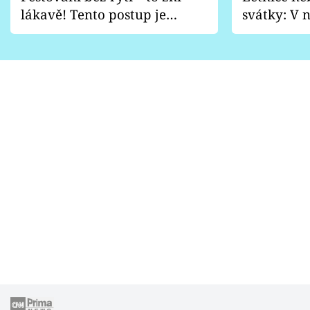
lákavě! Tento postup je
svátky: V n
vhodný jen pro některé
pondělí z
zahrady