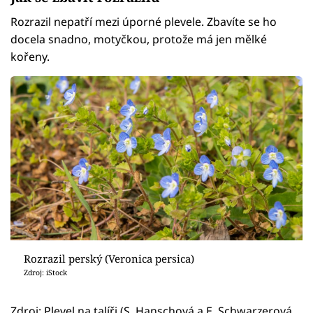
Rozrazil nepatří mezi úporné plevele. Zbavíte se ho
docela snadno, motyčkou, protože má jen mělké
kořeny.
Rozrazil perský (Veronica persica)
Zdroj: iStock
Zdroj: Plevel na talíři (S. Hanschová a E. Schwarzerová,