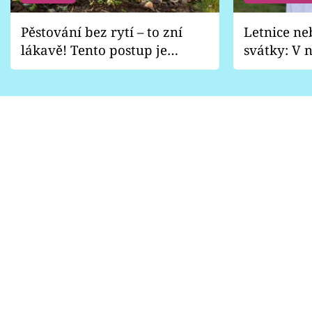
Pěstování bez rytí – to zní
Letnice ne
lákavě! Tento postup je
svátky: V n
vhodný jen pro některé
pondělí z
zahrady