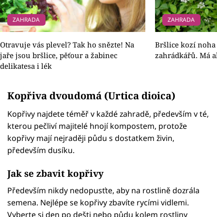
ZAHRADA
ZAHRADA
Otravuje vás plevel? Tak ho snězte! Na
Bršlice kozí noha
jaře jsou bršlice, pěťour a žabinec
zahrádkářů. Má al
delikatesa i lék
Kopřiva dvoudomá (Urtica dioica)
Kopřivy najdete téměř v každé zahradě, především v té,
kterou pečliví majitelé hnojí kompostem, protože
kopřivy mají nejraději půdu s dostatkem živin,
především dusíku.
Jak se zbavit kopřivy
Především nikdy nedopusťte, aby na rostlině dozrála
semena. Nejlépe se kopřivy zbavíte rycími vidlemi.
Vyberte si den po dešti nebo půdu kolem rostliny