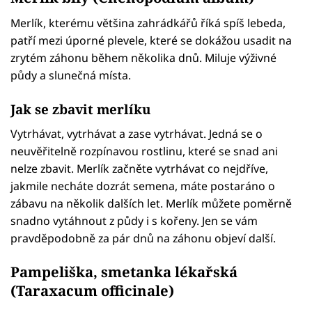
Merlík, kterému většina zahrádkářů říká spíš lebeda,
patří mezi úporné plevele, které se dokážou usadit na
zrytém záhonu během několika dnů. Miluje výživné
půdy a slunečná místa.
Jak se zbavit merlíku
Vytrhávat, vytrhávat a zase vytrhávat. Jedná se o
neuvěřitelně rozpínavou rostlinu, které se snad ani
nelze zbavit. Merlík začněte vytrhávat co nejdříve,
jakmile necháte dozrát semena, máte postaráno o
zábavu na několik dalších let. Merlík můžete poměrně
snadno vytáhnout z půdy i s kořeny. Jen se vám
pravděpodobně za pár dnů na záhonu objeví další.
Pampeliška, smetanka lékařská
(Taraxacum officinale)