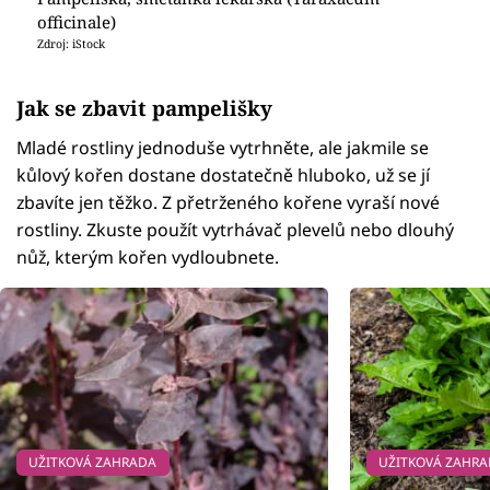
officinale)
Zdroj: iStock
Jak se zbavit pampelišky
Mladé rostliny jednoduše vytrhněte, ale jakmile se
kůlový kořen dostane dostatečně hluboko, už se jí
zbavíte jen těžko. Z přetrženého kořene vyraší nové
rostliny. Zkuste použít vytrhávač plevelů nebo dlouhý
nůž, kterým kořen vydloubnete.
UŽITKOVÁ ZAHRADA
UŽITKOVÁ ZAHR