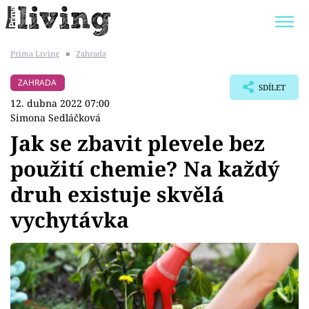
Prima Living
■
Zahrada
Trendy:
JAK UŠETŘIT
POKOJOVÉ KVĚTINY
ZAHRADA
SDÍLET
BYDLENÍ SLAVNÝCH
ZAHRADA
12. dubna 2022 07:00
Simona Sedláčková
Jak se zbavit plevele bez
použití chemie? Na každý
Témata
druh existuje skvělá
Bydlení
vychytávka
Zahrada
Design