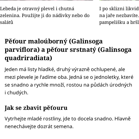
Lebeda je otravný plevel i chutná
I po sklizni likvi
zelenina. Použijte ji do nádivky nebo do
na jaře nezbavíte
salátů
pampelišku a bršl
Pěťour maloúborný (Galinsoga
parviflora) a pěťour srstnatý (Galinsoga
quadriradiata)
Jeden má listy hladké, druhý výrazně ochlupené, ale
mezi plevele je řadíme oba. Jedná se o jednoletky, které
se snadno a rychle množí, rostou na půdách úrodných
i chudých.
Jak se zbavit pěťouru
Vytrhejte mladé rostliny, jde to docela snadno. Hlavně
nenechávejte dozrát semena.