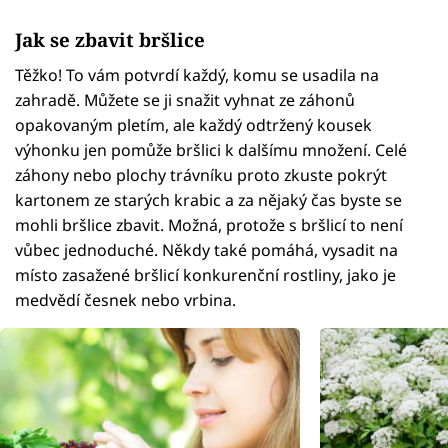
Jak se zbavit bršlice
Těžko! To vám potvrdí každý, komu se usadila na
zahradě. Můžete se ji snažit vyhnat ze záhonů
opakovaným pletím, ale každý odtržený kousek
výhonku jen pomůže bršlici k dalšímu množení. Celé
záhony nebo plochy trávníku proto zkuste pokrýt
kartonem ze starých krabic a za nějaký čas byste se
mohli bršlice zbavit. Možná, protože s bršlicí to není
vůbec jednoduché. Někdy také pomáhá, vysadit na
místo zasažené bršlicí konkurenční rostliny, jako je
medvědí česnek nebo vrbina.