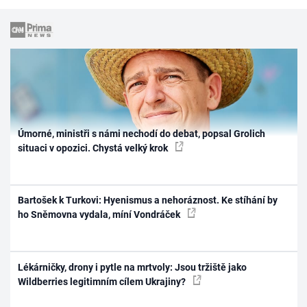
Úmorné, ministři s námi nechodí do debat, popsal Grolich
situaci v opozici. Chystá velký krok
Bartošek k Turkovi: Hyenismus a nehoráznost. Ke stíhání by
ho Sněmovna vydala, míní Vondráček
Lékárničky, drony i pytle na mrtvoly: Jsou tržiště jako
Wildberries legitimním cílem Ukrajiny?