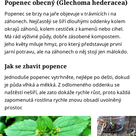
Popenec obecný (Glechoma hederacea)
Popenec se brzy na jaře objevuje v trávnících i na
záhonech. Nejčastěji se šíří dlouhými oddenky kolem
okrajů záhonů, kolem cestiček z kamenů nebo cihel.
Má rád výživné půdy, dobře zásobené kompostem.
Jeho květy miluje hmyz, pro který představuje první
jarní potravu, ale na záhonech o něj stojí jen málokdo.
Jak se zbavit popence
Jednoduše popenec vytrhněte, nejlépe po dešti, dokud
je půda vlhká a měkká. Z odlomeného oddenku se
naštěstí nešíří, ale zato dokáže rychle růst, proto každá
zapomenutá rostlina rychle znovu obsadí uvolněný
prostor.