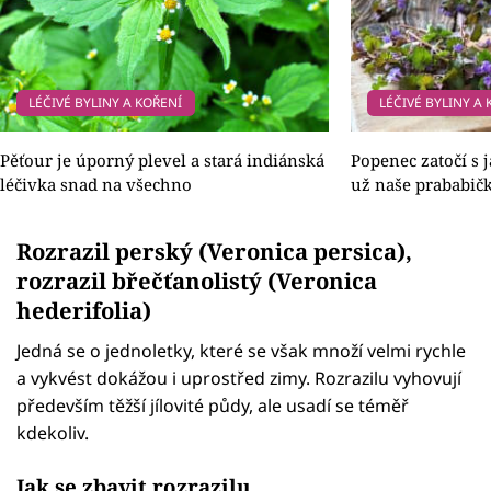
LÉČIVÉ BYLINY A KOŘENÍ
LÉČIVÉ BYLINY A
Pěťour je úporný plevel a stará indiánská
Popenec zatočí s 
léčivka snad na všechno
už naše prababič
Rozrazil perský (Veronica persica),
rozrazil břečťanolistý (Veronica
hederifolia)
Jedná se o jednoletky, které se však množí velmi rychle
a vykvést dokážou i uprostřed zimy. Rozrazilu vyhovují
především těžší jílovité půdy, ale usadí se téměř
kdekoliv.
Jak se zbavit rozrazilu