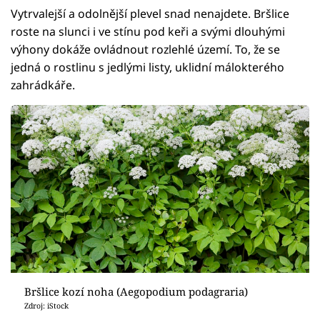
Vytrvalejší a odolnější plevel snad nenajdete. Bršlice
roste na slunci i ve stínu pod keři a svými dlouhými
výhony dokáže ovládnout rozlehlé území. To, že se
jedná o rostlinu s jedlými listy, uklidní málokterého
zahrádkáře.
Bršlice kozí noha (Aegopodium podagraria)
Zdroj: iStock