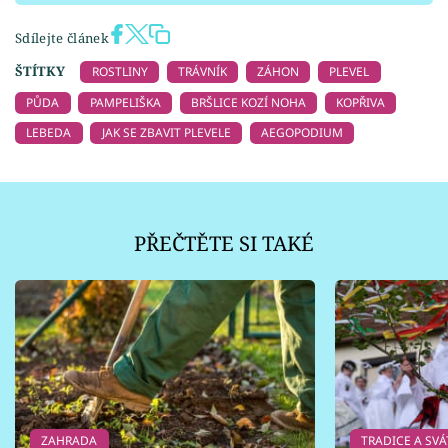
Sdílejte článek
ŠTÍTKY
ROSTLINY
TRÁVNÍK
ZÁHON
PLEVEL
PŮDA
PAMPELIŠKA
BRŠLICE KOZÍ NOHA
KOPŘIVA
LEBEDA
JAK SE ZBAVIT PLEVELE
AEGOPODIUM
PŘEČTĚTE SI TAKÉ
ZAHRADA
TRADICE A SVÁ