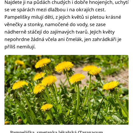
Najdete ji na půdách chudých i dobře hnojených, uchytí
se ve spárách mezi dlažbou i na okrajích cest.
Pampelišky milují děti, z jejich květů si pletou krásné
věnečky a stonky, namočené do vody, se zase
nádherně stáčejí do zajímavých tvarů. Jejich květy
nepohrdne žádná včela ani čmelák, jen zahrádkáři je
příliš nemilují.
Pampeliška, smetanka lékařská (Taraxacum