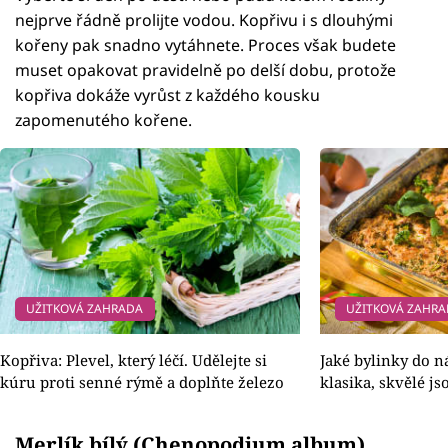
nejprve řádně prolijte vodou. Kopřivu i s dlouhými
kořeny pak snadno vytáhnete. Proces však budete
muset opakovat pravidelně po delší dobu, protože
kopřiva dokáže vyrůst z každého kousku
zapomenutého kořene.
UŽITKOVÁ ZAHRADA
UŽITKOVÁ ZAHR
Kopřiva: Plevel, který léčí. Udělejte si
Jaké bylinky do n
kúru proti senné rýmě a doplňte železo
klasika, skvělé j
Merlík bílý (Chenopodium album)