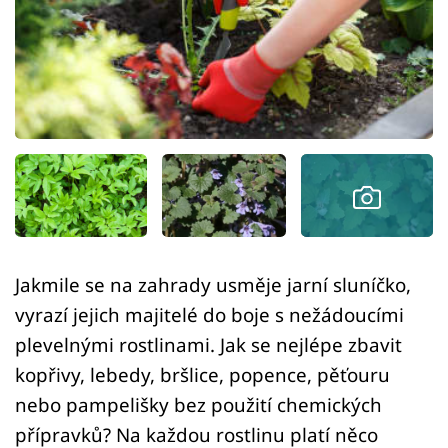
Sledujte prima+
Přihlášení
Sledujte nás
Jakmile se na zahrady usměje jarní sluníčko,
vyrazí jejich majitelé do boje s nežádoucími
plevelnými rostlinami. Jak se nejlépe zbavit
kopřivy, lebedy, bršlice, popence, pěťouru
nebo pampelišky bez použití chemických
přípravků? Na každou rostlinu platí něco