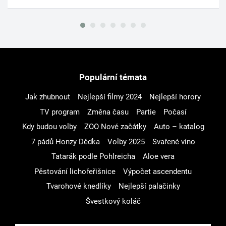
Populární témata
Jak zhubnout
Nejlepší filmy 2024
Nejlepší horory
TV program
Změna času
Partie
Počasí
Kdy budou volby
ZOO Nové začátky
Auto – katalog
7 pádů Honzy Dědka
Volby 2025
Svařené víno
Tatarák podle Pohlreicha
Aloe vera
Pěstování lichořeřišnice
Výpočet ascendentu
Tvarohové knedlíky
Nejlepší palačinky
Švestkový koláč