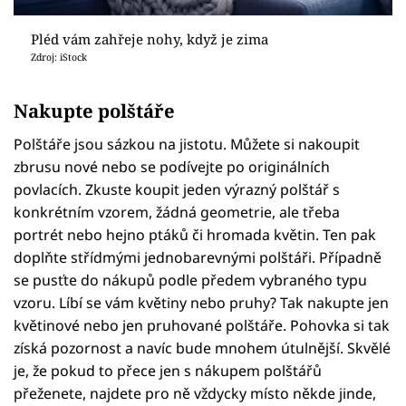
Pléd vám zahřeje nohy, když je zima
Zdroj: iStock
Nakupte polštáře
Polštáře jsou sázkou na jistotu. Můžete si nakoupit
zbrusu nové nebo se podívejte po originálních
povlacích. Zkuste koupit jeden výrazný polštář s
konkrétním vzorem, žádná geometrie, ale třeba
portrét nebo hejno ptáků či hromada květin. Ten pak
doplňte střídmými jednobarevnými polštáři. Případně
se pusťte do nákupů podle předem vybraného typu
vzoru. Líbí se vám květiny nebo pruhy? Tak nakupte jen
květinové nebo jen pruhované polštáře. Pohovka si tak
získá pozornost a navíc bude mnohem útulnější. Skvělé
je, že pokud to přece jen s nákupem polštářů
přeženete, najdete pro ně vždycky místo někde jinde,