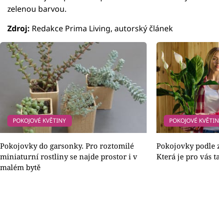
zelenou barvou.
Zdroj:
Redakce Prima Living, autorský článek
POKOJOVÉ KVĚTINY
POKOJOVÉ KVĚTI
Pokojovky do garsonky. Pro roztomilé
Pokojovky podle
miniaturní rostliny se najde prostor i v
Která je pro vás t
malém bytě