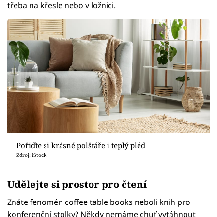
třeba na křesle nebo v ložnici.
Pořiďte si krásné polštáře i teplý pléd
Zdroj: iStock
Udělejte si prostor pro čtení
Znáte fenomén coffee table books neboli knih pro
konferenční stolky? Někdy nemáme chuť vytáhnout