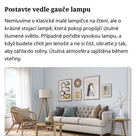
Postavte vedle gauče lampu
Nemluvíme o klasické malé lampičce na čtení, ale o
krásné stojací lampě, která pokoji propůjčí útulné
tlumené světlo. Případně pořiďte vysokou lampu, a
když budete chtít jen lenošit a ne si číst, obraťte ji tak,
aby zářila do stěny. Útulná atmosféra zajištěna během
vteřiny.