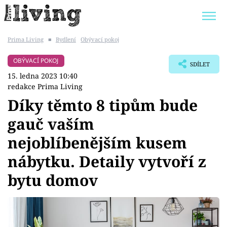
Prima Living
■
Bydlení
Obývací pokoj
Trendy:
JAK UŠETŘIT
POKOJOVÉ KVĚTINY
OBÝVACÍ POKOJ
SDÍLET
BYDLENÍ SLAVNÝCH
ZAHRADA
15. ledna 2023 10:40
redakce Prima Living
Díky těmto 8 tipům bude
gauč vaším
Témata
nejoblíbenějším kusem
Bydlení
nábytku. Detaily vytvoří z
bytu domov
Zahrada
Design