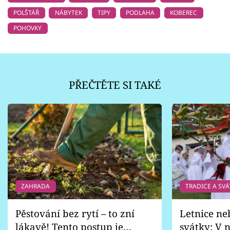
POLŠTÁŘ
NÁBYTEK
TIPY
PODLAHA
KOBEREC
POHOVKY
PŘEČTĚTE SI TAKÉ
ZAHRADA
TRADICE A SVÁ
Pěstování bez rytí – to zní
Letnice ne
lákavě! Tento postup je
svátky: V n