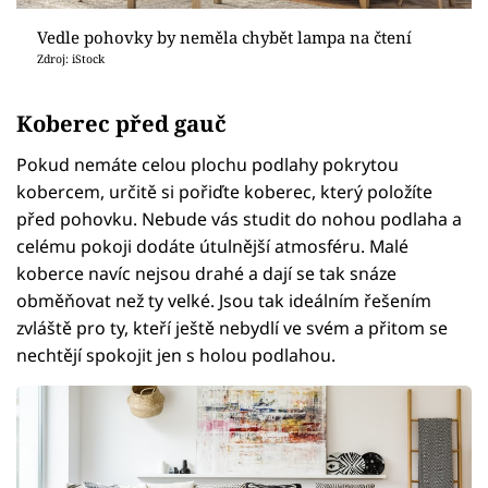
Vedle pohovky by neměla chybět lampa na čtení
Zdroj: iStock
Koberec před gauč
Pokud nemáte celou plochu podlahy pokrytou
kobercem, určitě si pořiďte koberec, který položíte
před pohovku. Nebude vás studit do nohou podlaha a
celému pokoji dodáte útulnější atmosféru. Malé
koberce navíc nejsou drahé a dají se tak snáze
obměňovat než ty velké. Jsou tak ideálním řešením
zvláště pro ty, kteří ještě nebydlí ve svém a přitom se
nechtějí spokojit jen s holou podlahou.