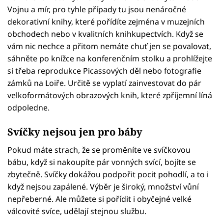
Vojnu a mír, pro tyhle případy tu jsou nenáročné
dekorativní knihy, které pořídíte zejména v muzejních
obchodech nebo v kvalitních knihkupectvích. Když se
vám nic nechce a přitom nemáte chuť jen se povalovat,
sáhněte po knížce na konferenčním stolku a prohlížejte
si třeba reprodukce Picassových děl nebo fotografie
zámků na Loiře. Určitě se vyplatí zainvestovat do pár
velkoformátových obrazových knih, které zpříjemní líná
odpoledne.
Svíčky nejsou jen pro báby
Pokud máte strach, že se proměníte ve svíčkovou
bábu, když si nakoupíte pár vonných svící, bojíte se
zbytečně. Svíčky dokážou podpořit pocit pohodlí, a to i
když nejsou zapálené. Výběr je široký, množství vůní
nepřeberné. Ale můžete si pořídit i obyčejné velké
válcovité svíce, udělají stejnou službu.