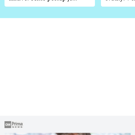
vhodný jen pro některé
pondělí z
zahrady