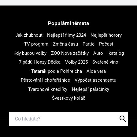
Populární témata
Jak zhubnout
Nejlepší filmy 2024
Nejlepší horory
TV program
Změna času
Partie
Počasí
Kdy budou volby
ZOO Nové začátky
Auto – katalog
7 pádů Honzy Dědka
Volby 2025
Svařené víno
Tatarák podle Pohlreicha
Aloe vera
Pěstování lichořeřišnice
Výpočet ascendentu
Tvarohové knedlíky
Nejlepší palačinky
Švestkový koláč