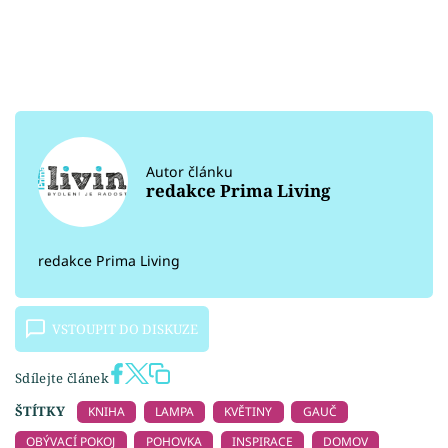
Autor článku
redakce Prima Living
redakce Prima Living
VSTOUPIT DO DISKUZE
Sdílejte článek
ŠTÍTKY
KNIHA
LAMPA
KVĚTINY
GAUČ
OBÝVACÍ POKOJ
POHOVKA
INSPIRACE
DOMOV