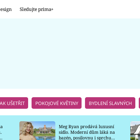
esign
Sledujte prima+
Design
TRENDY
JAK NA TO
PROMĚNY
NAŠE TIPY
JAK UŠETŘIT
POKOJOVÉ KVĚTINY
BYDLENÍ SLAVNÝCH
la
Meg Ryan prodává luxusní
.
sídlo. Moderní dům láká na
o
bazén, posilovnu i sprchu