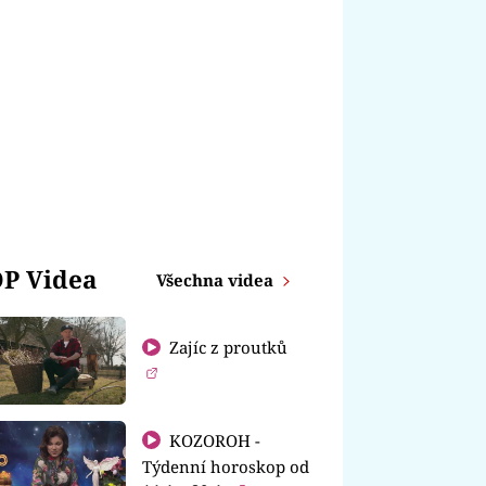
P Videa
Všechna videa
Zajíc z proutků
KOZOROH -
Týdenní horoskop od