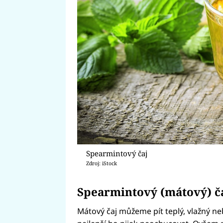
Spearmintový čaj
Zdroj: iStock
Spearmintový (mátový) č
Mátový čaj můžeme pít teplý, vlažný neb