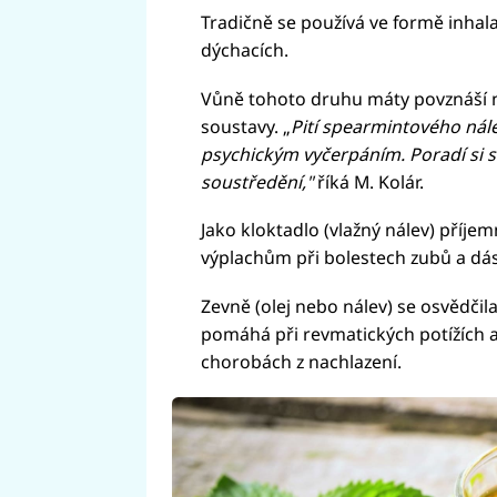
Tradičně se používá ve formě inhala
dýchacích.
Vůně tohoto druhu máty povznáší 
soustavy. „
Pití spearmintového nál
psychickým vyčerpáním. Poradí si s 
soustředění,"
říká M. Kolár.
Jako kloktadlo (vlažný nálev) příje
výplachům při bolestech zubů a dás
Zevně (olej nebo nálev) se osvědčil
pomáhá při revmatických potížích a
chorobách z nachlazení.