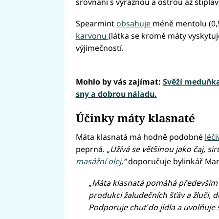
srovnání s výraznou a ostrou až štipla
Spearmint
obsahuje
méně mentolu (0,5
karvonu
(látka se kromě máty vyskytuj
výjimečností.
Mohlo by vás zajímat:
Svěží meduňka 
sny a dobrou náladu.
Účinky máty klasnaté
Máta klasnatá má hodně podobné
léči
peprná. „
Užívá se většinou jako čaj, s
masážní olej
,“
doporučuje bylinkář Mart
„
Máta klasnatá pomáhá především př
produkci žaludečních šťáv a žluči, 
Podporuje chuť do jídla a uvolňuje s