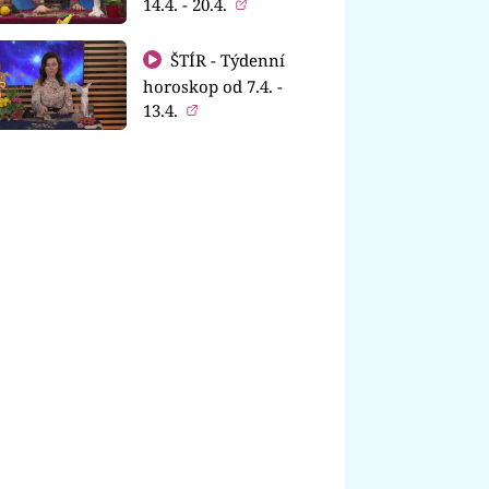
14.4. - 20.4.
ŠTÍR - Týdenní
horoskop od 7.4. -
13.4.