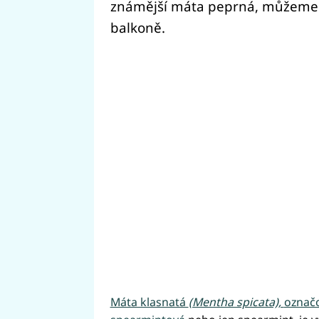
známější máta peprná, můžeme 
balkoně.
Máta klasnatá
(Mentha spicata),
označ