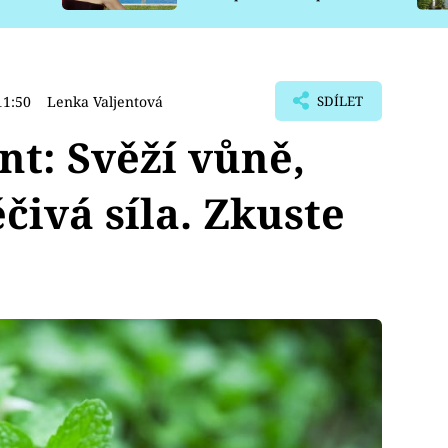
pro psy
11:50
Lenka Valjentová
SDÍLET
t: Svěží vůně,
čivá síla. Zkuste