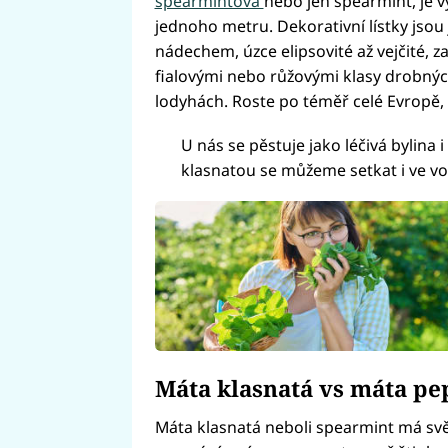
spearmintová
nebo jen spearmint, je v
jednoho metru. Dekorativní lístky jsou
nádechem, úzce elipsovité až vejčité, za
fialovými nebo růžovými klasy drobný
lodyhách. Roste po téměř celé Evropě, Ma
U nás se pěstuje jako léčivá bylina
klasnatou se můžeme setkat i ve vo
Máta klasnatá vs máta pe
Máta klasnatá neboli spearmint má svě