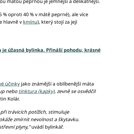
vou mátou peprnou je jemnější a delikátnější.
 % oproti 40 % v mátě peprné), ale více
e hlavně v
kmínu
), který stojí za její
je úžasná bylinka. Přináší pohodu, krásné
vé účinky
jako známější a oblíbenější máta
irup nebo
tinktura (kapky)
, zevně se osvědčil
in Kolár.
i trávicích potížích, stimuluje
dokáže zmírnit nevolnost a škytavku.
třevní plyny,"
uvádí bylinkář.