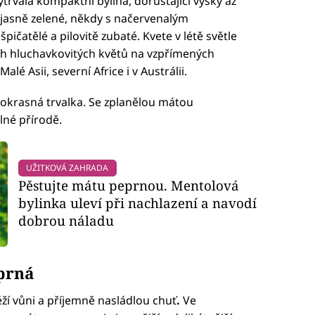
ytrvalá kompaktní bylina, dorůstající výšky až
 jasně zelené, někdy s načervenalým
špičatělé a pilovitě zubaté. Kvete v létě světle
ch hluchavkovitých květů na vzpřímených
lé Asii, severní Africe i v Austrálii.
 i okrasná trvalka. Se zplanělou mátou
lné přírodě.
UŽITKOVÁ ZAHRADA
Pěstujte mátu peprnou. Mentolová
bylinka uleví při nachlazení a navodí
dobrou náladu
prná
ží vůni a příjemně nasládlou chuť
.
Ve