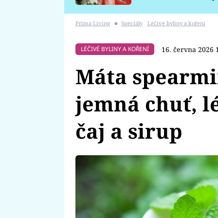
požáru
Prima Living
■
Speciály
Léčivé byliny a koření
16. června 2026 
LÉČIVÉ BYLINY A KOŘENÍ
Máta spearmin
jemná chuť, lé
čaj a sirup