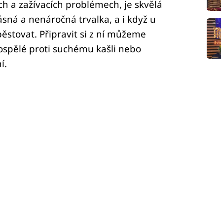
h a zažívacích problémech, je skvělá
ásná a nenáročná trvalka, a i když u
 pěstovat. Připravit si z ní můžeme
dospělé proti suchému kašli nebo
í.