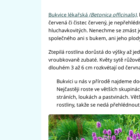
Bukvice lékařská
(Betonica officinalis)
,
červená či čistec červený, je nepřehlédn
hluchavkovitých. Nenechme se zmást j
společného ani s bukem, ani jeho plody
Ztepilá rostlina dorůstá do výšky až je
vroubkovaně zubaté. Květy sytě růžové
dlouhém 3 až 6 cm rozkvétají od června
Bukvici u nás v přírodě najdeme do
Nejčastěji roste ve větších skupinác
stráních, loukách a pastvinách. Vět
rostliny, takže se nedá přehlédnout