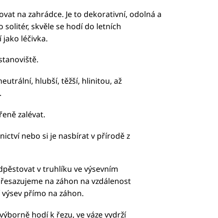
vat na zahrádce. Je to dekorativní, odolná a
 solitér, skvěle se hodí do letních
jako léčivka.
stanoviště.
utrální, hlubší, těžší, hlinitou, až
.
řeně zalévat.
tví nebo si je nasbírat v přírodě z
pěstovat v truhlíku ve výsevním
 přesazujeme na záhon na vzdálenost
í výsev přímo na záhon.
výborně hodí k řezu, ve váze vydrží