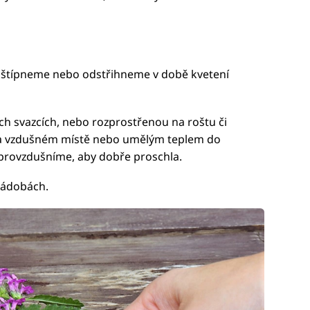
uštípneme nebo odstřihneme v době kvetení
h svazcích, nebo rozprostřenou na roštu či
m a vzdušném místě nebo umělým teplem do
 provzdušníme, aby dobře proschla.
nádobách.