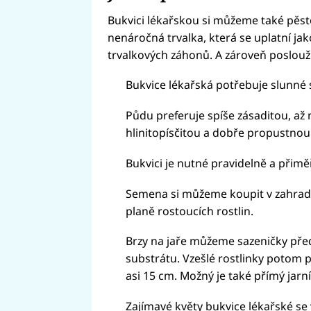
Bukvici lékařskou si můžeme také pěsto
nenáročná trvalka, která se uplatní jako
trvalkových záhonů. A zároveň poslouží 
Bukvice lékařská potřebuje slunné 
Půdu preferuje spíše zásaditou, až ne
hlinitopísčitou a dobře propustnou
Bukvici je nutné pravidelně a přimě
Semena si můžeme koupit v zahradnic
planě rostoucích rostlin.
Brzy na jaře můžeme sazeničky před
substrátu. Vzešlé rostlinky potom
asi 15 cm. Možný je také přímý jarn
Zajímavé květy bukvice lékařské se 