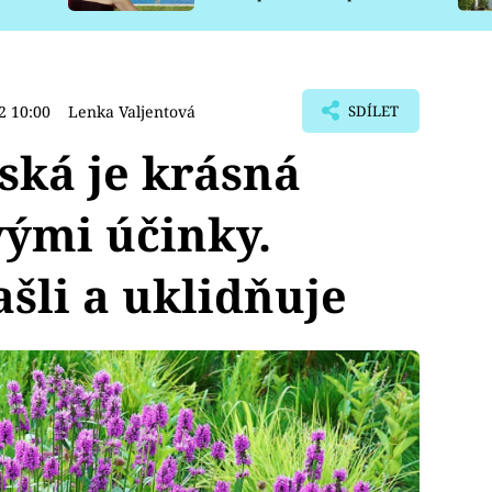
pro psy
2 10:00
Lenka Valjentová
SDÍLET
ská je krásná
vými účinky.
šli a uklidňuje