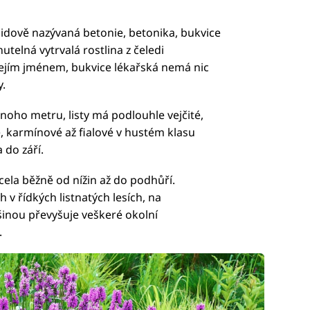
lidově nazývaná betonie, betonika, bukvice
utelná vytrvalá rostlina z čeledi
ejím jménem, bukvice lékařská nemá nic
.
dnoho metru, listy má podlouhle vejčité,
, karmínové až fialové v hustém klasu
 do září.
cela běžně od nížin až do podhůří.
h v řídkých listnatých lesích, na
šinou převyšuje veškeré okolní
.