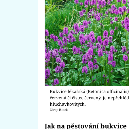
Bukvice lékařská (Betonica officinalis
červená či čistec červený, je nepřehléd
hluchavkovitých.
Zdroj: iStock
Jak na pěstování bukvice