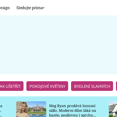
esign
Sledujte prima+
Design
TRENDY
JAK NA TO
PROMĚNY
NAŠE TIPY
JAK UŠETŘIT
POKOJOVÉ KVĚTINY
BYDLENÍ SLAVNÝCH
la
Meg Ryan prodává luxusní
.
sídlo. Moderní dům láká na
o
bazén, posilovnu i sprchu