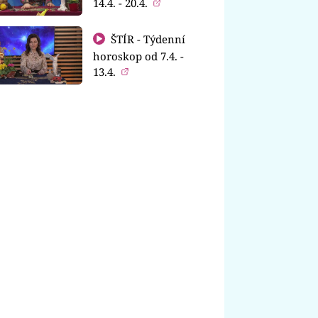
14.4. - 20.4.
ŠTÍR - Týdenní
horoskop od 7.4. -
13.4.