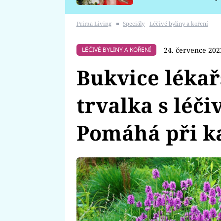
požáru
Prima Living
■
Speciály
Léčivé byliny a koření
24. července 202
LÉČIVÉ BYLINY A KOŘENÍ
Bukvice lékař
trvalka s léči
Pomáhá při ka