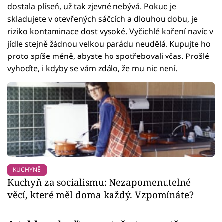
dostala plíseň, už tak zjevné nebývá. Pokud je
skladujete v otevřených sáčcích a dlouhou dobu, je
riziko kontaminace dost vysoké. Vyčichlé koření navíc v
jídle stejně žádnou velkou parádu neudělá. Kupujte ho
proto spíše méně, abyste ho spotřebovali včas. Prošlé
vyhoďte, i kdyby se vám zdálo, že mu nic není.
KUCHYNĚ
Kuchyň za socialismu: Nezapomenutelné
věcí, které měl doma každý. Vzpomínáte?