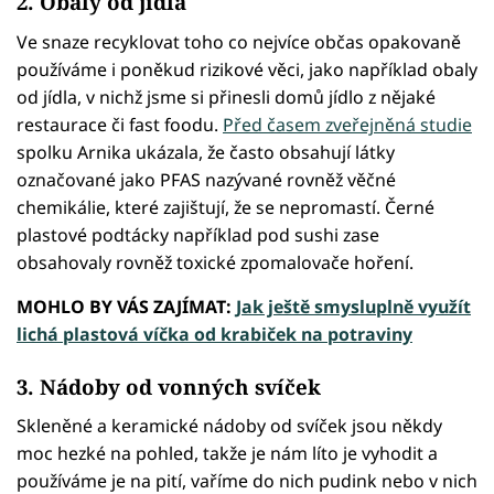
2. Obaly od jídla
Ve snaze recyklovat toho co nejvíce občas opakovaně
používáme i poněkud rizikové věci, jako například obaly
od jídla, v nichž jsme si přinesli domů jídlo z nějaké
restaurace či fast foodu.
Před časem zveřejněná studie
spolku Arnika ukázala, že často obsahují látky
označované jako PFAS nazývané rovněž věčné
chemikálie, které zajištují, že se nepromastí. Černé
plastové podtácky například pod sushi zase
obsahovaly rovněž toxické zpomalovače hoření.
MOHLO BY VÁS ZAJÍMAT:
Jak ještě smysluplně využít
lichá plastová víčka od krabiček na potraviny
3. Nádoby od vonných svíček
Skleněné a keramické nádoby od svíček jsou někdy
moc hezké na pohled, takže je nám líto je vyhodit a
používáme je na pití, vaříme do nich pudink nebo v nich