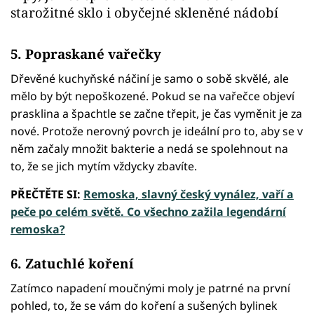
starožitné sklo i obyčejné skleněné nádobí
5. Popraskané vařečky
Dřevěné kuchyňské náčiní je samo o sobě skvělé, ale
mělo by být nepoškozené. Pokud se na vařečce objeví
prasklina a špachtle se začne třepit, je čas vyměnit je za
nové. Protože nerovný povrch je ideální pro to, aby se v
něm začaly množit bakterie a nedá se spolehnout na
to, že se jich mytím vždycky zbavíte.
PŘEČTĚTE SI:
Remoska, slavný český vynález, vaří a
peče po celém světě. Co všechno zažila legendární
remoska?
6. Zatuchlé koření
Zatímco napadení moučnými moly je patrné na první
pohled, to, že se vám do koření a sušených bylinek