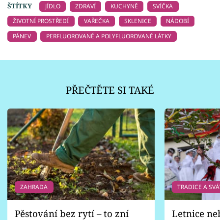
ŠTÍTKY
JÍDLO
ZDRAVÍ
KUCHYNĚ
SVÍČKA
ŽIVOTNÍ PROSTŘEDÍ
VAŘEČKA
SKLENICE
NÁDOBÍ
PÁNEV
PERFLUOROVANÉ A POLYFLUOROVANÉ LÁTKY
PŘEČTĚTE SI TAKÉ
ZAHRADA
TRADICE A SVÁ
Pěstování bez rytí – to zní
Letnice ne