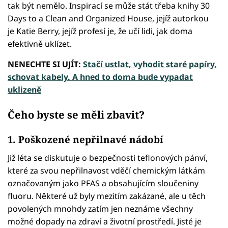
tak být nemělo. Inspirací se může stát třeba knihy 30
Days to a Clean and Organized House, jejíž autorkou
je Katie Berry, jejíž profesí je, že učí lidi, jak doma
efektivně uklízet.
NENECHTE SI UJÍT:
Stačí ustlat, vyhodit staré papíry,
schovat kabely. A hned to doma bude vypadat
uklizeně
Čeho byste se měli zbavit?
1. Poškozené nepřilnavé nádobí
Již léta se diskutuje o bezpečnosti teflonových pánví,
které za svou nepřilnavost vděčí chemickým látkám
označovaným jako PFAS a obsahujícím sloučeniny
fluoru. Některé už byly mezitím zakázané, ale u těch
povolených mnohdy zatím jen neznáme všechny
možné dopady na zdraví a životní prostředí. Jisté je