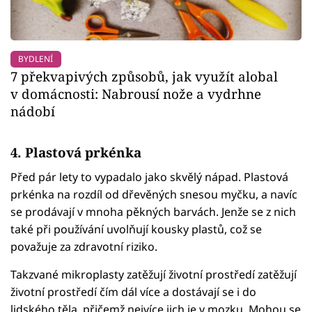
BYDLENÍ
7 překvapivých způsobů, jak využít alobal
v domácnosti: Nabrousí nože a vydrhne
nádobí
4. Plastová prkénka
Před pár lety to vypadalo jako skvělý nápad. Plastová
prkénka na rozdíl od dřevěných snesou myčku, a navíc
se prodávají v mnoha pěkných barvách. Jenže se z nich
také při používání uvolňují kousky plastů, což se
považuje za zdravotní riziko.
Takzvané mikroplasty zatěžují životní prostředí zatěžují
životní prostředí čím dál více a dostávají se i do
lidského těla, přičemž nejvíce jich je v mozku. Mohou se