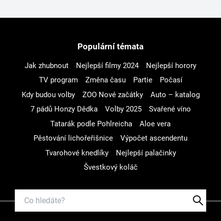
Populární témata
Jak zhubnout
Nejlepší filmy 2024
Nejlepší horory
TV program
Změna času
Partie
Počasí
Kdy budou volby
ZOO Nové začátky
Auto – katalog
7 pádů Honzy Dědka
Volby 2025
Svařené víno
Tatarák podle Pohlreicha
Aloe vera
Pěstování lichořeřišnice
Výpočet ascendentu
Tvarohové knedlíky
Nejlepší palačinky
Švestkový koláč