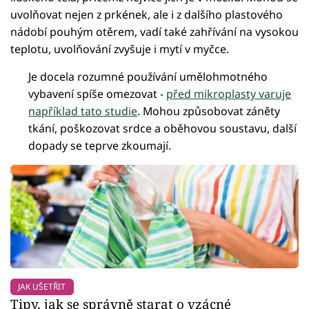
uvolňovat nejen z prkének, ale i z dalšího plastového
nádobí pouhým otěrem, vadí také zahřívání na vysokou
teplotu, uvolňování zvyšuje i mytí v myčce.
Je docela rozumné používání umělohmotného
vybavení spíše omezovat -
před mikroplasty varuje
například tato studie
. Mohou způsobovat záněty
tkání, poškozovat srdce a oběhovou soustavu, další
dopady se teprve zkoumají.
JAK UŠETŘIT
Tipy, jak se správně starat o vzácné