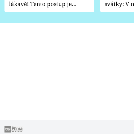
lákavě! Tento postup je
svátky: V n
vhodný jen pro některé
pondělí z
zahrady