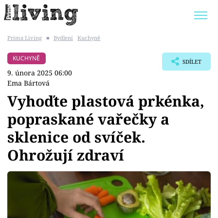
Prima Living
■
Bydlení
Kuchyně
Trendy:
JAK UŠETŘIT
POKOJOVÉ KVĚTINY
KUCHYNĚ
SDÍLET
BYDLENÍ SLAVNÝCH
ZAHRADA
9. února 2025 06:00
Ema Bártová
Vyhoďte plastová prkénka,
popraskané vařečky a
Témata
sklenice od svíček.
Bydlení
Ohrožují zdraví
Zahrada
Design