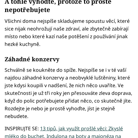
A tohle vyhoďte, protože to prostě
nepotřebujete
Všichni doma nejspíše skladujeme spoustu věcí, které
sice nijak neohrožují naše zdraví, ale zbytečně zabírají
místo nebo které kazí naše potěšení z používání jinak
hezké kuchyně.
Záhadné konzervy
Schválně se koukněte do spíže. Nejspíše se i v té vaší
najdou záhadné konzervy a neobvyklé luštěniny, které
jste kdysi koupili v nadšení, že nich něco uvaříte. Ve
skutečnosti je už tři roky jen přesouváte zleva doprava,
když do polic potřebujete přidat něco, co skutečně jíte.
Rozdejte je nebo je prostě vyhoďte, jíst je stejně
nebudete.
INSPIRUJTE SE:
13 tipů, jak využít prošlé věci: Zkyslé
mléko do buchet, Indulona na boty a majonéza na