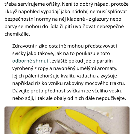
třeba servírujeme oříšky. Není to dobrý nápad, protože
i když napohled vypadají jako nádobí, nemusí splňovat
bezpečnostní normy na něj kladené - z glazury nebo
barvy se mohou do jídla či pití uvolňovat nebezpečné
chemikálie.
Zdravotní riziko ostatně mohou představovat i
svíčky jako takové, jak na to poukazuje toto
odborné shrnutí
, zvláště pokud jde o parafín
vyrobený z ropy a navoněný umělými aromaty.
Jejich pálení zhoršuje kvalitu vzduchu a zvyšuje
například riziko vzniku rakoviny močového traktu.
Dávejte proto přednost svíčkám ze včelího vosku
nebo sóji, i tak ale obaly od nich dále nepoužívejte.