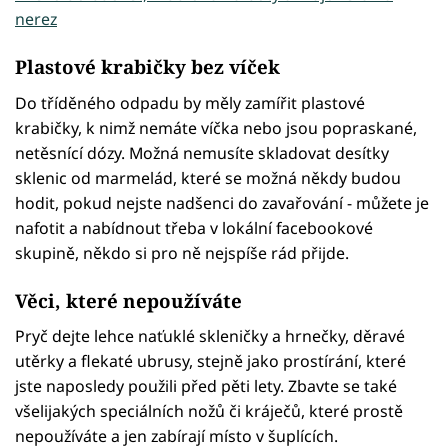
nerez
Plastové krabičky bez víček
Do tříděného odpadu by měly zamířit plastové
krabičky, k nimž nemáte víčka nebo jsou popraskané,
netěsnící dózy. Možná nemusíte skladovat desítky
sklenic od marmelád, které se možná někdy budou
hodit, pokud nejste nadšenci do zavařování - můžete je
nafotit a nabídnout třeba v lokální facebookové
skupině, někdo si pro ně nejspíše rád přijde.
Věci, které nepoužíváte
Pryč dejte lehce naťuklé skleničky a hrnečky, děravé
utěrky a flekaté ubrusy, stejně jako prostírání, které
jste naposledy použili před pěti lety. Zbavte se také
všelijakých speciálních nožů či kráječů, které prostě
nepoužíváte a jen zabírají místo v šuplících.