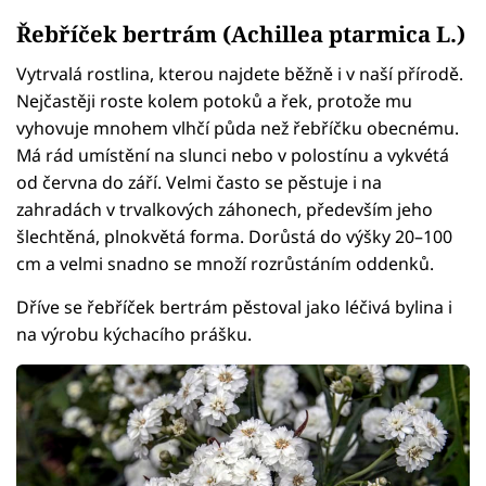
Řebříček bertrám (Achillea ptarmica L.)
Vytrvalá rostlina, kterou najdete běžně i v naší přírodě.
Nejčastěji roste kolem potoků a řek, protože mu
vyhovuje mnohem vlhčí půda než řebříčku obecnému.
Má rád umístění na slunci nebo v polostínu a vykvétá
od června do září. Velmi často se pěstuje i na
zahradách v trvalkových záhonech, především jeho
šlechtěná, plnokvětá forma. Dorůstá do výšky 20–100
cm a velmi snadno se množí rozrůstáním oddenků.
Dříve se řebříček bertrám pěstoval jako léčivá bylina i
na výrobu kýchacího prášku.