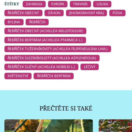
ŠTÍTKY
ZAHRADA
EVROPA
TRÁVNÍK
LOUKA
ŘEBŘÍČEK OBECNÝ
ZÁHON
JIHOMORAVSKÝ KRAJ
PŮDA
BYLINA
ŘEBŘÍČEK
ŘEBŘÍČEK OBECNÝ (ACHILLEA MILLEFOLIUM)
ŘEBŘÍČEK BERTRÁM (ACHILLEA PTARMICA L.)
ŘEBŘÍČEK TUŽEBNÍKOVITÝ (ACHILLEA FILIPENDULINA LAM.)
ŘEBŘÍČEK SLEZINÍKOLISTÝ (ACHILLEA ASPLENIFOLIA)
ŘEBŘÍČEK SLIČNÝ (ACHILLEA NOBILIS L.)
LÉČIVÝ
KVĚTENSTVÍ
ŘEBŘÍČEK BERTRÁM
PŘEČTĚTE SI TAKÉ