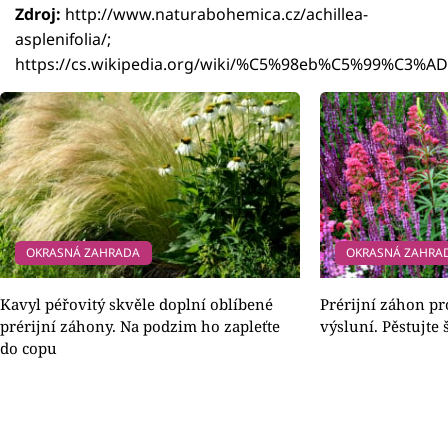
Zdroj:
http://www.naturabohemica.cz/achillea-
asplenifolia/;
https://cs.wikipedia.org/wiki/%C5%98eb%C5%99%C3
OKRASNÁ ZAHRADA
OKRASNÁ ZAHRA
Kavyl péřovitý skvěle doplní oblíbené
Prérijní záhon pr
prérijní záhony. Na podzim ho zapleťte
výsluní. Pěstujte
do copu