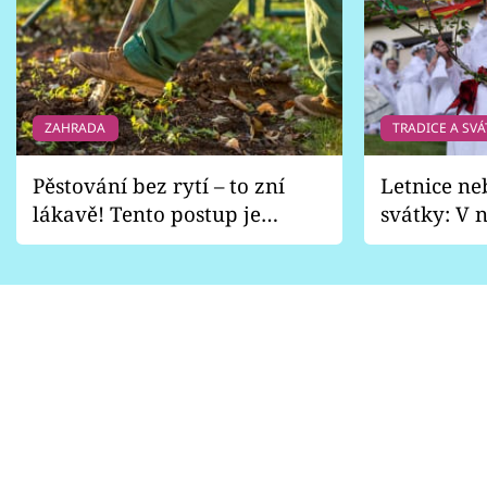
ZAHRADA
TRADICE A SVÁ
Pěstování bez rytí – to zní
Letnice ne
lákavě! Tento postup je
svátky: V n
vhodný jen pro některé
pondělí z
zahrady