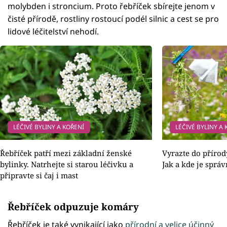
molybden i stroncium. Proto řebříček sbírejte jenom v
čisté přírodě, rostliny rostoucí podél silnic a cest se pro
lidové léčitelství nehodí.
LÉČIVÉ BYLINY A KOŘENÍ
LÉČIVÉ BYLINY A
Řebříček patří mezi základní ženské
Vyrazte do přírody
bylinky. Natrhejte si starou léčivku a
Jak a kde je správ
připravte si čaj i mast
Řebříček odpuzuje komáry
Řebříček je také vynikající jako
přírodní a velice účinný