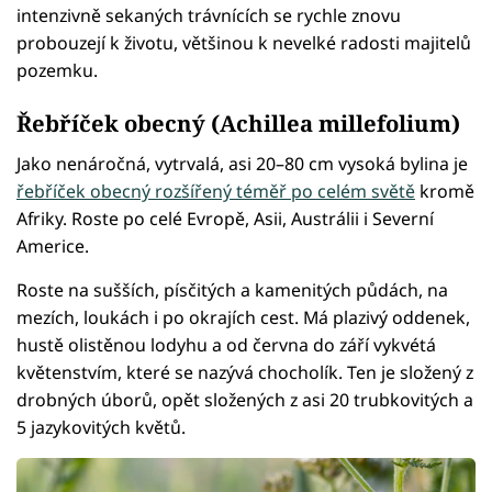
intenzivně sekaných trávnících se rychle znovu
probouzejí k životu, většinou k nevelké radosti majitelů
pozemku.
Řebříček obecný (Achillea millefolium)
Jako nenáročná, vytrvalá, asi 20–80 cm vysoká bylina je
řebříček obecný rozšířený téměř po celém světě
kromě
Afriky. Roste po celé Evropě, Asii, Austrálii i Severní
Americe.
Roste na sušších, písčitých a kamenitých půdách, na
mezích, loukách i po okrajích cest. Má plazivý oddenek,
hustě olistěnou lodyhu a od června do září vykvétá
květenstvím, které se nazývá chocholík. Ten je složený z
drobných úborů, opět složených z asi 20 trubkovitých a
5 jazykovitých květů.