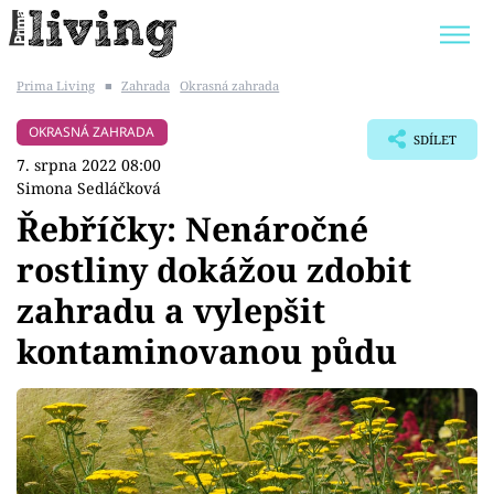
Prima Living
■
Zahrada
Okrasná zahrada
Trendy:
JAK UŠETŘIT
POKOJOVÉ KVĚTINY
OKRASNÁ ZAHRADA
SDÍLET
BYDLENÍ SLAVNÝCH
ZAHRADA
7. srpna 2022 08:00
Simona Sedláčková
Řebříčky: Nenáročné
rostliny dokážou zdobit
Témata
zahradu a vylepšit
Bydlení
kontaminovanou půdu
Zahrada
Design