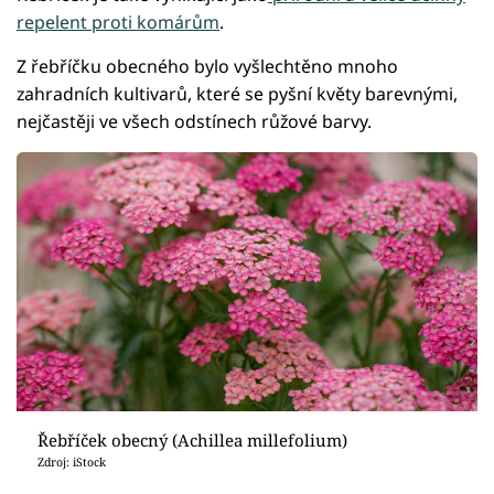
repelent proti komárům
.
Z řebříčku obecného bylo vyšlechtěno mnoho
zahradních kultivarů, které se pyšní květy barevnými,
nejčastěji ve všech odstínech růžové barvy.
Řebříček obecný (Achillea millefolium)
Zdroj: iStock