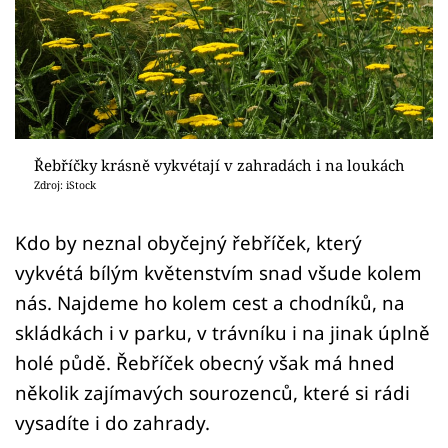
Sledujte prima+
Přihlášení
Sledujte nás
Řebříčky krásně vykvétají v zahradách i na loukách
Zdroj: iStock
Kdo by neznal obyčejný řebříček, který
vykvétá bílým květenstvím snad všude kolem
nás. Najdeme ho kolem cest a chodníků, na
skládkách i v parku, v trávníku i na jinak úplně
holé půdě. Řebříček obecný však má hned
několik zajímavých sourozenců, které si rádi
vysadíte i do zahrady.