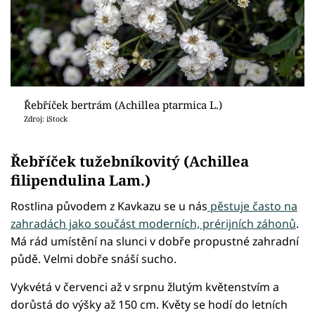
Řebříček bertrám (Achillea ptarmica L.)
Zdroj: iStock
Řebříček tužebníkovitý (Achillea
filipendulina Lam.)
Rostlina původem z Kavkazu se u nás
pěstuje často na
zahradách jako součást moderních, prérijních záhonů
.
Má rád umístění na slunci v dobře propustné zahradní
půdě. Velmi dobře snáší sucho.
Vykvétá v červenci až v srpnu žlutým květenstvím a
dorůstá do výšky až 150 cm. Květy se hodí do letních