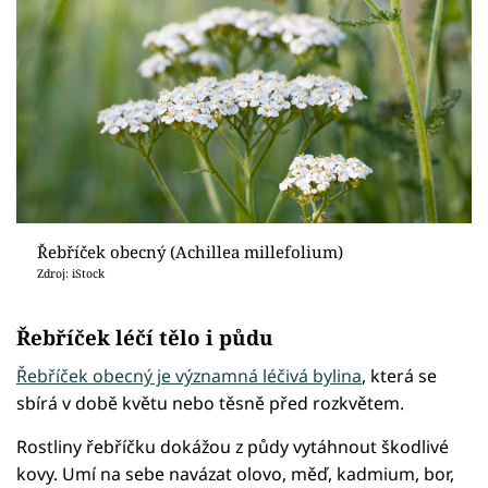
Řebříček obecný (Achillea millefolium)
Zdroj: iStock
Řebříček léčí tělo i půdu
Řebříček obecný je významná léčivá bylina
, která se
sbírá v době květu nebo těsně před rozkvětem.
Rostliny řebříčku dokážou z půdy vytáhnout škodlivé
kovy. Umí na sebe navázat olovo, měď, kadmium, bor,