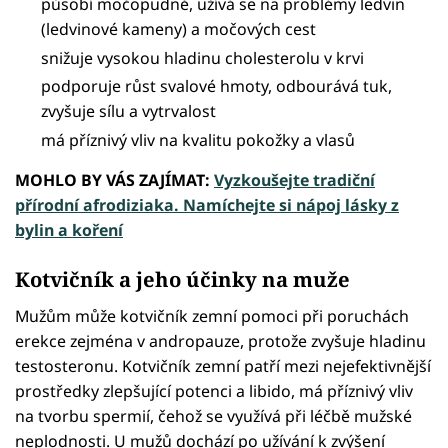
působí močopudně, užívá se na problémy ledvin
(ledvinové kameny) a močových cest
snižuje vysokou hladinu cholesterolu v krvi
podporuje růst svalové hmoty, odbourává tuk,
zvyšuje sílu a vytrvalost
má příznivý vliv na kvalitu pokožky a vlasů
MOHLO BY VÁS ZAJÍMAT:
Vyzkoušejte tradiční
přírodní afrodiziaka. Namíchejte si nápoj lásky z
bylin a koření
Kotvičník a jeho účinky na muže
Mužům může kotvičník zemní pomoci při poruchách
erekce zejména v andropauze, protože zvyšuje hladinu
testosteronu. Kotvičník zemní patří mezi nejefektivnější
prostředky zlepšující potenci a libido, má příznivý vliv
na tvorbu spermií, čehož se využívá při léčbě mužské
neplodnosti. U mužů dochází po užívání k zvýšení