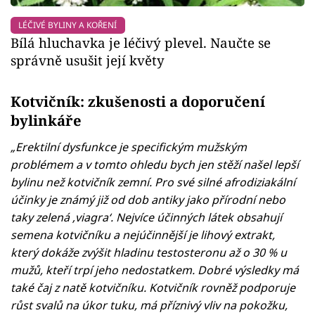
LÉČIVÉ BYLINY A KOŘENÍ
Bílá hluchavka je léčivý plevel. Naučte se
správně usušit její květy
Kotvičník: zkušenosti a doporučení
bylinkáře
„Erektilní dysfunkce je specifickým mužským
problémem a v tomto ohledu bych jen stěží našel lepší
bylinu než kotvičník zemní. Pro své silné afrodiziakální
účinky je známý již od dob antiky jako přírodní nebo
taky zelená ‚viagra‘. Nejvíce účinných látek obsahují
semena kotvičníku a nejúčinnější je lihový extrakt,
který dokáže zvýšit hladinu testosteronu až o 30 % u
mužů, kteří trpí jeho nedostatkem. Dobré výsledky má
také čaj z natě kotvičníku. Kotvičník rovněž podporuje
růst svalů na úkor tuku, má příznivý vliv na pokožku,