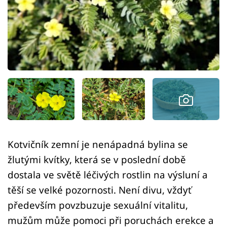
Sledujte prima+
Přihlášení
Sledujte nás
Kotvičník zemní je nenápadná bylina se
žlutými kvítky, která se v poslední době
dostala ve světě léčivých rostlin na výsluní a
těší se velké pozornosti. Není divu, vždyť
především povzbuzuje sexuální vitalitu,
mužům může pomoci při poruchách erekce a