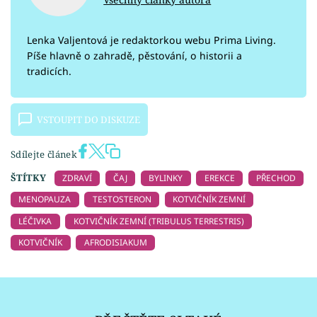
Lenka Valjentová je redaktorkou webu Prima Living.
Píše hlavně o zahradě, pěstování, o historii a
tradicích.
VSTOUPIT DO DISKUZE
Sdílejte článek
ŠTÍTKY
ZDRAVÍ
ČAJ
BYLINKY
EREKCE
PŘECHOD
MENOPAUZA
TESTOSTERON
KOTVIČNÍK ZEMNÍ
LÉČIVKA
KOTVIČNÍK ZEMNÍ (TRIBULUS TERRESTRIS)
KOTVIČNÍK
AFRODISIAKUM