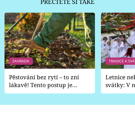
PŘEČTĚTE SI TAKÉ
ZAHRADA
TRADICE A SVÁ
Pěstování bez rytí – to zní
Letnice ne
lákavě! Tento postup je
svátky: V n
vhodný jen pro některé
pondělí z
zahrady