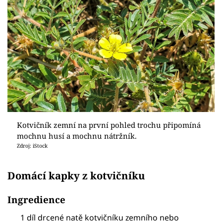
Kotvičník zemní na první pohled trochu připomíná
mochnu husí a mochnu nátržník.
Zdroj: iStock
Domácí kapky z kotvičníku
Ingredience
1 díl drcené natě kotvičníku zemního nebo