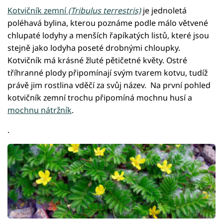
Kotvičník zemní
(Tribulus terrestris)
je jednoletá
poléhavá bylina, kterou poznáme podle málo větvené
chlupaté lodyhy a menších řapíkatých listů, které jsou
stejně jako lodyha poseté drobnými chloupky.
Kotvičník má krásné žluté pětičetné květy. Ostré
tříhranné plody připomínají svým tvarem kotvu, tudíž
právě jim rostlina vděčí za svůj název. Na první pohled
kotvičník zemní trochu připomíná mochnu husí a
mochnu nátržník
.
.