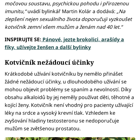
močovou soustavu, psychickou pohodu i přirozenou
imunitu,“
uvádí bylinkář Martin Kolár a dodává:
„Na
zlepšení nejen sexuálního života doporučuji vyzkoušet
kotvičník zemní všem mužům a ženám nad 40 let.“
INSPIRUJTE SE:
Pánové, jezte brokolici, arašídy a
fíky, užívejte ženšen a další bylinky
Kotvičník nežádoucí účinky
Krátkodobé užívání kotvičníku by nemělo přinášet
žádné nežádoucí účinky, u dlouhodobého užívání se
mohou objevit problémy se spaním a nevolností. Díky
obsahu alkaloidů by jej neměly používat děti, těhotné a
kojící ženy. Kotvičník není vhodný pro pacienty užívající
léky na srdce a vysoký krevní tlak. Vzhledem ke
zvyšování hladiny testosteronu se nedoporučuje
mužům se zvětšenou prostatou.