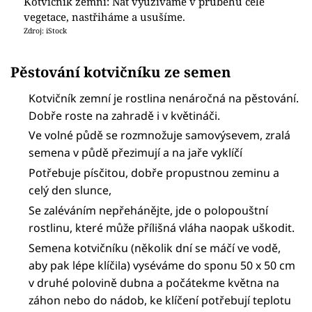
Kotvičník zemní: Nať využíváme v průběhu celé
vegetace, nastřiháme a usušíme.
Zdroj: iStock
Pěstování kotvičníku ze semen
Kotvičník zemní je rostlina nenáročná na pěstování.
Dobře roste na zahradě i v květináči.
Ve volné půdě se rozmnožuje samovýsevem, zralá
semena v půdě přezimují a na jaře vyklíčí
Potřebuje písčitou, dobře propustnou zeminu a
celý den slunce,
Se zaléváním nepřehánějte, jde o polopouštní
rostlinu, které může přílišná vláha naopak uškodit.
Semena kotvičníku (několik dní se máčí ve vodě,
aby pak lépe klíčila) vyséváme do sponu 50 x 50 cm
v druhé polovině dubna a počátekme května na
záhon nebo do nádob, ke klíčení potřebují teplotu