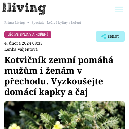
Prima Living
■
Speciály
Léčivé byliny a koření
Trendy:
JAK UŠETŘIT
POKOJOVÉ KVĚTINY
LÉČIVÉ BYLINY A KOŘENÍ
SDÍLET
BYDLENÍ SLAVNÝCH
ZAHRADA
4. února 2024 08:33
Lenka Valjentová
Kotvičník zemní pomáhá
mužům i ženám v
Témata
přechodu. Vyzkoušejte
Bydlení
domácí kapky a čaj
Zahrada
Design