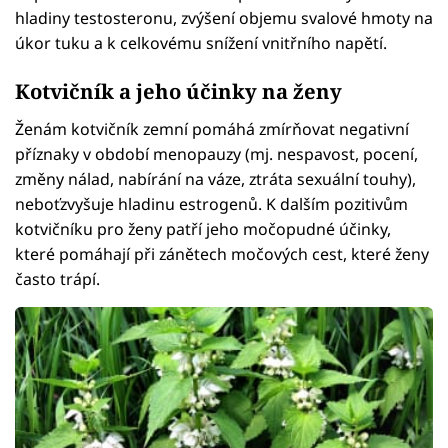
hladiny testosteronu, zvýšení objemu svalové hmoty na
úkor tuku a k celkovému snížení vnitřního napětí.
Kotvičník a jeho účinky na ženy
Ženám kotvičník zemní pomáhá zmírňovat negativní
příznaky v období menopauzy (mj. nespavost, pocení,
změny nálad, nabírání na váze, ztráta sexuální touhy),
neboťzvyšuje hladinu estrogenů. K dalším pozitivům
kotvičníku pro ženy patří jeho močopudné účinky,
které pomáhají při zánětech močových cest, které ženy
často trápí.