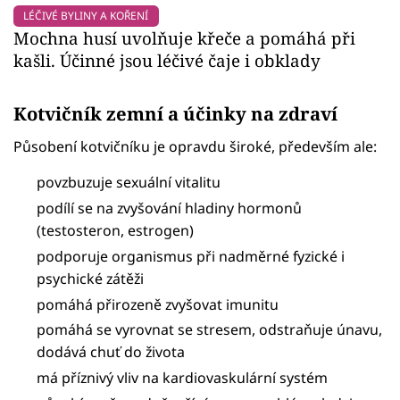
LÉČIVÉ BYLINY A KOŘENÍ
Mochna husí uvolňuje křeče a pomáhá při
kašli. Účinné jsou léčivé čaje i obklady
Kotvičník zemní a účinky na zdraví
Působení kotvičníku je opravdu široké, především ale:
povzbuzuje sexuální vitalitu
podílí se na zvyšování hladiny hormonů
(testosteron, estrogen)
podporuje organismus při nadměrné fyzické i
psychické zátěži
pomáhá přirozeně zvyšovat imunitu
pomáhá se vyrovnat se stresem, odstraňuje únavu,
dodává chuť do života
má příznivý vliv na kardiovaskulární systém