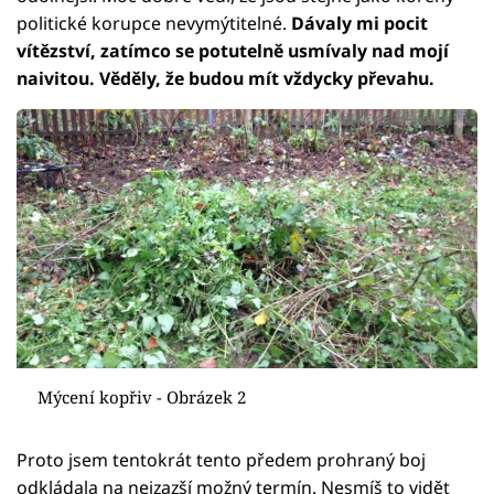
politické korupce nevymýtitelné.
Dávaly mi pocit
vítězství, zatímco se potutelně usmívaly nad mojí
naivitou. Věděly, že budou mít vždycky převahu.
Mýcení kopřiv - Obrázek 2
Proto jsem tentokrát tento předem prohraný boj
odkládala na nejzazší možný termín. Nesmíš to vidět