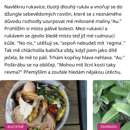
Navléknu rukavice, tlustý dlouhý rukáv a vnořuji se do
džungle sebevědomých rostlin, které se z neznámého
důvodu rozhodly uzurpovat mé milované maliny."Au."
Prohlížím si místo pálivé bolesti. Mezi rukavicí a
rukávem se zjevilo bledé místo teď již mé rudnoucí
kůže. "No nic," utěšuji se, "aspoň nebudeš mít ´regma´."
Tak mě chlácholila babička vždy, když jsem jako dítě
ječela, že mě to pálí. Trhám kopřivy hlava nehlava. "Au."
Poškrábu se na obličeji. "Mohou mít lícní kosti taky
revma?" Přemýšlím a zoufale hledám nějakou útěchu.
KUCHYNĚ
ZAHRADA