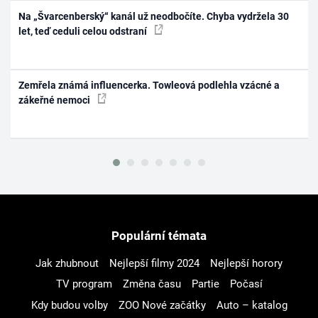
Na „Švarcenberský“ kanál už neodbočíte. Chyba vydržela 30
let, teď ceduli celou odstraní
Zemřela známá influencerka. Towleová podlehla vzácné a
zákeřné nemoci
Populární témata
Jak zhubnout
Nejlepší filmy 2024
Nejlepší horory
TV program
Změna času
Partie
Počasí
Kdy budou volby
ZOO Nové začátky
Auto – katalog