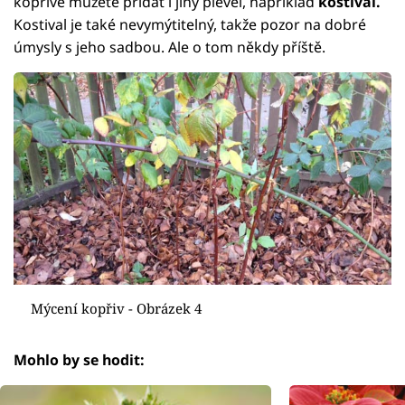
kopřivě můžete přidat i jiný plevel, například
kostival.
Kostival je také nevymýtitelný, takže pozor na dobré
úmysly s jeho sadbou. Ale o tom někdy příště.
Mýcení kopřiv - Obrázek 4
Mohlo by se hodit: