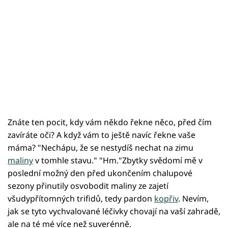
Znáte ten pocit, kdy vám někdo řekne něco, před čím
zavíráte oči? A když vám to ještě navíc řekne vaše
máma? "Nechápu, že se nestydíš nechat na zimu
maliny
v tomhle stavu." "Hm."Zbytky svědomí mě v
poslední možný den před ukončením chalupové
sezony přinutily osvobodit maliny ze zajetí
všudypřítomných trifidů, tedy pardon
kopřiv
. Nevím,
jak se tyto vychvalované léčivky chovají na vaší zahradě,
ale na té mé více než suverénně.