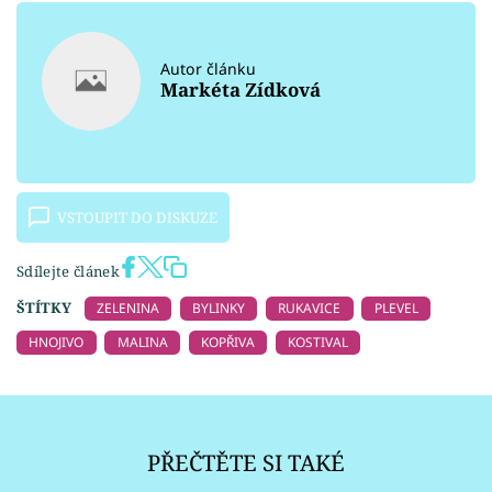
Autor článku
Markéta Zídková
VSTOUPIT DO DISKUZE
Sdílejte článek
ŠTÍTKY
ZELENINA
BYLINKY
RUKAVICE
PLEVEL
HNOJIVO
MALINA
KOPŘIVA
KOSTIVAL
PŘEČTĚTE SI TAKÉ