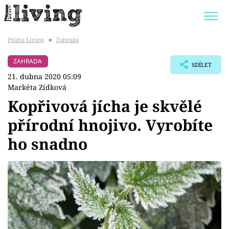
Prima Living
■
Zahrada
Trendy:
JAK UŠETŘIT
POKOJOVÉ KVĚTINY
ZAHRADA
SDÍLET
BYDLENÍ SLAVNÝCH
ZAHRADA
21. dubna 2020 05:09
Markéta Zídková
Kopřivová jícha je skvělé
přírodní hnojivo. Vyrobíte
Témata
ho snadno
Bydlení
Zahrada
Design