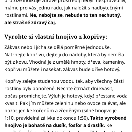
protože indikuje zdravé prostředí) nebyli nespravedliví,
máme pro vás jednu radu, jak naložit s nadbytečnými
rostlinami.
Ne, nebojte se, nebude to ten nechutný,
ale strašně zdravý čaj.
Vyrobte si vlastní hnojivo z kopřivy:
Zákvas neboli jícha se dělá poměrně jednoduše.
Natrhejte kopřivu, dejte ji do nádoby, která by neměla
být z kovu. Vhodná je z umělé hmoty, dřeva, kameniny.
Kopřivu můžete i nasekat, zákvas bude dříve hotový.
Kopřivy zalejte studenou vodou tak, aby všechny části
rostliny byly ponořené. Nechte čtrnáct dni kvasit,
občas promíchejte. Výluh je hotový, když přestane voda
kvasit. Pak jím můžete zeleninu nebo ovoce zalévat, ale
pozor, jen ke kořenům a zředěným (silné hnojivo je
1:10, pravidelná zálivka dokonce 1:50).
Takto vyrobené
hnojivo je bohaté na dusík, fosfor a draslík.
Ke