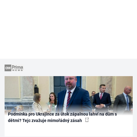
Podmínka pro Ukrajince za útok zápalnou lahví na dům s
dětmi? Tejc zvažuje mimořádný zásah