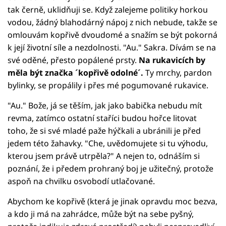
tak černě, uklidňuji se. Když zalejeme politiky horkou
vodou, žádný blahodárný nápoj z nich nebude, takže se
omlouvám kopřivě dvoudomé a snažím se být pokorná
k její životní síle a nezdolnosti. "Au." Sakra. Dívám se na
své oděné, přesto popálené prsty.
Na rukavicích by
měla být značka ´kopřivě odolné´.
Ty mrchy, pardon
bylinky, se propálily i přes mé pogumované rukavice.
"Au." Bože, já se těším, jak jako babička nebudu mít
revma, zatímco ostatní staříci budou hořce litovat
toho, že si své mladé paže hýčkali a ubránili je před
jedem této žahavky. "Che, uvědomujete si tu výhodu,
kterou jsem právě utrpěla?" A nejen to, odnáším si
poznání, že i předem prohraný boj je užitečný, protože
aspoň na chvilku osvobodí utlačované.
Abychom ke kopřivě (která je jinak opravdu moc bezva,
a kdo ji má na zahrádce, může být na sebe pyšný,