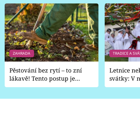
ZAHRADA
TRADICE A SVÁ
Pěstování bez rytí – to zní
Letnice ne
lákavě! Tento postup je
svátky: V n
vhodný jen pro některé
pondělí z
zahrady