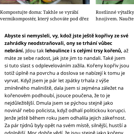
Kompostujte doma: Takhle se vyrábí
Rostlinné výtažk
vermikompostér, který schováte pod dřez
hnojivem. Naučte 
Abyste si nemysleli, vy, kdož jste ještě kopřivy ze své
zahrádky neodstraňovali, ony se trhání vůbec
nebrání.
Jdou tak
lehoulince i s celými trsy kořenů,
až
máte ze sebe radost, jak jste jim to nandali. Také jsem
si tuto slast s odplevelováním zažila. Kořeny kopřiv jsou
totiž úplně na povrchu a doslova se nabízejí k tomu je
vyrvat. Když jsem je pár let zpátky trhala z výše
zmíněného maliniště, dala jsem si zejména záležet na
kořenovém podhoubí, jsouce poučena, že to je
nejdůležitější. Dmula jsem se pýchou stejně jako
novinář nebo policista, když odhalí politickou korupci.
Jenže ještě během roku jsem odhalila jejich zákeřnost.
Za pár týdnů byly opět na svém místě, silnější, hustší a
odolnější. Moc dobře vědí, že jsou stejně jako kořeny