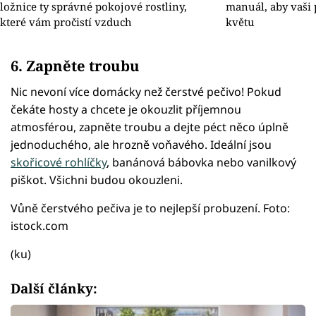
ložnice ty správné pokojové rostliny,
manuál, aby vaši 
které vám pročistí vzduch
květu
6. Zapněte troubu
Nic nevoní více domácky než čerstvé pečivo! Pokud
čekáte hosty a chcete je okouzlit příjemnou
atmosférou, zapněte troubu a dejte péct něco úplně
jednoduchého, ale hrozně voňavého. Ideální jsou
skořicové rohlíčky
, banánová bábovka nebo vanilkový
piškot. Všichni budou okouzleni.
Vůně čerstvého pečiva je to nejlepší probuzení. Foto:
istock.com
(ku)
Další články: