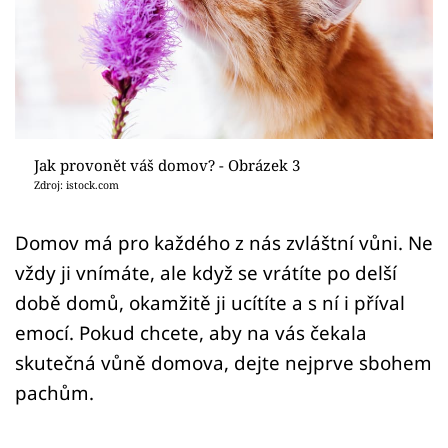
Sledujte prima+
Přihlášení
Sledujte nás
Jak provonět váš domov? - Obrázek 3
Zdroj: istock.com
Domov má pro každého z nás zvláštní vůni. Ne
vždy ji vnímáte, ale když se vrátíte po delší
době domů, okamžitě ji ucítíte a s ní i příval
emocí. Pokud chcete, aby na vás čekala
skutečná vůně domova, dejte nejprve sbohem
pachům.