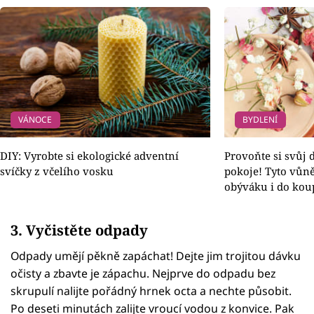
VÁNOCE
BYDLENÍ
DIY: Vyrobte si ekologické adventní
Provoňte si svůj
svíčky z včelího vosku
pokoje! Tyto vůně
obýváku i do kou
3. Vyčistěte odpady
Odpady umějí pěkně zapáchat! Dejte jim trojitou dávku
očisty a zbavte je zápachu. Nejprve do odpadu bez
skrupulí nalijte pořádný hrnek octa a nechte působit.
Po deseti minutách zalijte vroucí vodou z konvice. Pak