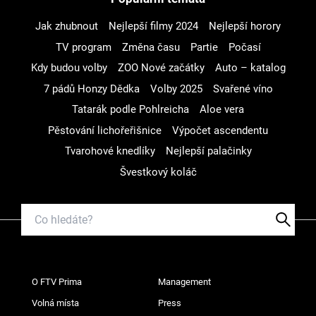
Jak zhubnout
Nejlepší filmy 2024
Nejlepší horory
TV program
Změna času
Partie
Počasí
Kdy budou volby
ZOO Nové začátky
Auto – katalog
7 pádů Honzy Dědka
Volby 2025
Svařené víno
Tatarák podle Pohlreicha
Aloe vera
Pěstování lichořeřišnice
Výpočet ascendentu
Tvarohové knedlíky
Nejlepší palačinky
Švestkový koláč
O FTV Prima
Management
Volná místa
Press