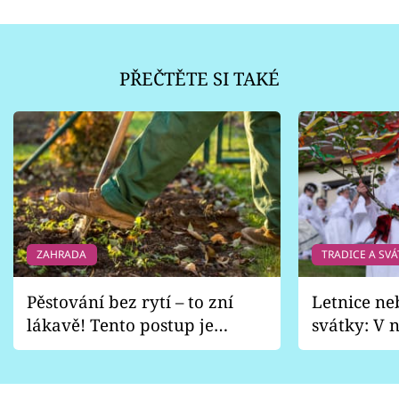
PŘEČTĚTE SI TAKÉ
ZAHRADA
TRADICE A SVÁ
Pěstování bez rytí – to zní
Letnice ne
lákavě! Tento postup je
svátky: V n
vhodný jen pro některé
pondělí z
zahrady