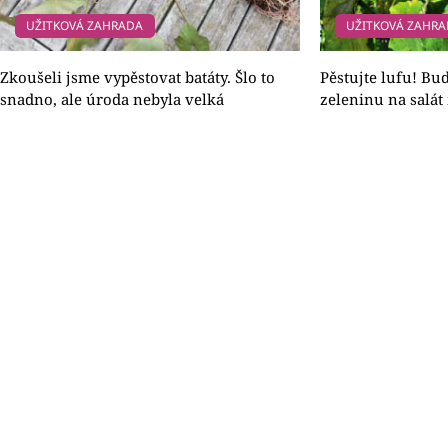
UŽITKOVÁ ZAHRADA
UŽITKOVÁ ZAHR
Zkoušeli jsme vypěstovat batáty. Šlo to
Pěstujte lufu! Bu
snadno, ale úroda nebyla velká
zeleninu na salát