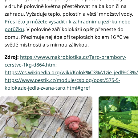
v druhé polovině května přestěhovat na balkon či na
zahradu. Vyžaduje teplo, polostín a větší množství vody.
Přes léto ji můžete vysadit i k zahradnímu jezírku nebo
potůčku
. V polovině září kolokázii opět přeneste do
domu. Přezimuje nejlépe při teplotách kolem 16 °C ve
světlé místnosti a s mírnou zálivkou.
Zdroj:
https://www.makrobiotika.cz/Taro-brambory-
cerstve-1kg-d864.htm
;
https://cs.wikipedia.org/wiki/Kolok%C3%A1zie_jedl%C3%
https://www.pestik.cz/module/csblog/post/575-5-
kolokazie-jedla-zvana-taro.html#gref