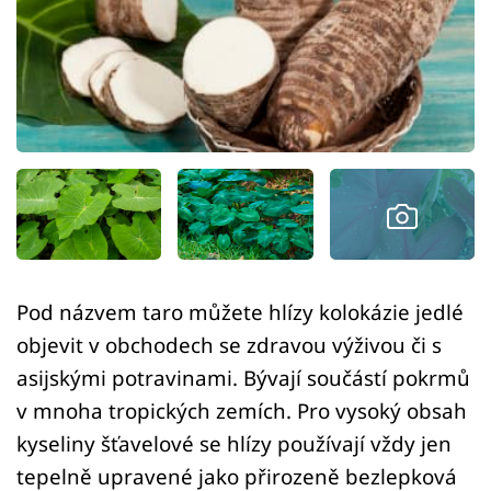
Sledujte prima+
Přihlášení
Sledujte nás
Pod názvem taro můžete hlízy kolokázie jedlé
objevit v obchodech se zdravou výživou či s
asijskými potravinami. Bývají součástí pokrmů
v mnoha tropických zemích. Pro vysoký obsah
kyseliny šťavelové se hlízy používají vždy jen
tepelně upravené jako přirozeně bezlepková