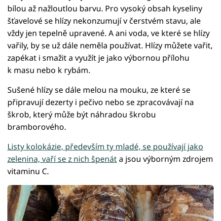
bílou až nažloutlou barvu. Pro vysoký obsah kyseliny
šťavelové se hlízy nekonzumují v čerstvém stavu, ale
vždy jen tepelně upravené. A ani voda, ve které se hlízy
vařily, by se už dále neměla používat. Hlízy můžete vařit,
zapékat i smažit a využít je jako výbornou přílohu
k masu nebo k rybám.
Sušené hlízy se dále melou na mouku, ze které se
připravují dezerty i pečivo nebo se zpracovávají na
škrob, který může být náhradou škrobu
bramborového.
Listy kolokázie, především ty mladé, se používají jako
zelenina, vaří se z nich špenát
a jsou výborným zdrojem
vitaminu C.