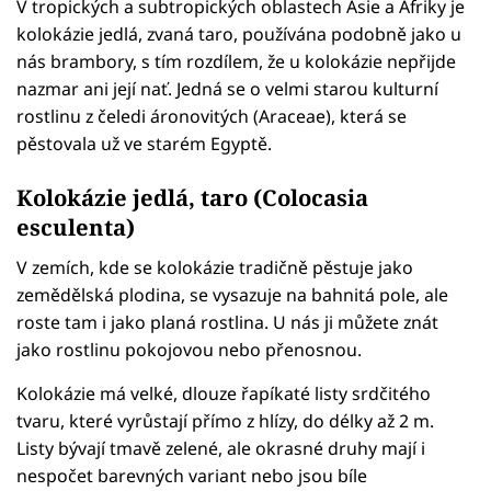
V tropických a subtropických oblastech Asie a Afriky je
kolokázie jedlá, zvaná taro, používána podobně jako u
nás brambory, s tím rozdílem, že u kolokázie nepřijde
nazmar ani její nať. Jedná se o velmi starou kulturní
rostlinu z čeledi áronovitých (Araceae), která se
pěstovala už ve starém Egyptě.
Kolokázie jedlá, taro (Colocasia
esculenta)
V zemích, kde se kolokázie tradičně pěstuje jako
zemědělská plodina, se vysazuje na bahnitá pole, ale
roste tam i jako planá rostlina. U nás ji můžete znát
jako rostlinu pokojovou nebo přenosnou.
Kolokázie má velké, dlouze řapíkaté listy srdčitého
tvaru, které vyrůstají přímo z hlízy, do délky až 2 m.
Listy bývají tmavě zelené, ale okrasné druhy mají i
nespočet barevných variant nebo jsou bíle