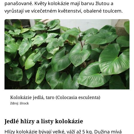
panašované. Květy kolokázie mají barvu žlutou a
vyrůstají ve vícečetném květenství, obalené toulcem.
Kolokázie jedlá, taro (Colocasia esculenta)
Zdroj: iStock
Jedlé hlízy a listy kolokázie
Hlízy kolokázie bývají velké, váží až 5 kg. Dužina mívá