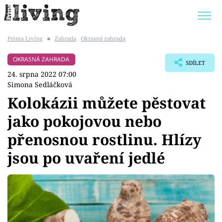
Prima Living
■
Zahrada
Okrasná zahrada
Trendy:
JAK UŠETŘIT
POKOJOVÉ KVĚTINY
OKRASNÁ ZAHRADA
SDÍLET
BYDLENÍ SLAVNÝCH
ZAHRADA
24. srpna 2022 07:00
Simona Sedláčková
Kolokázii můžete pěstovat
jako pokojovou nebo
Témata
přenosnou rostlinu. Hlízy
Bydlení
jsou po uvaření jedlé
Zahrada
Design