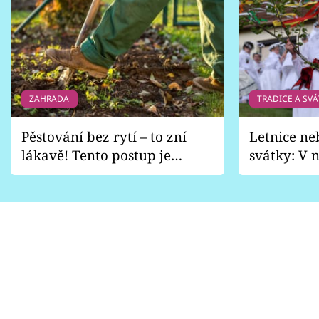
ZAHRADA
TRADICE A SVÁ
Pěstování bez rytí – to zní
Letnice ne
lákavě! Tento postup je
svátky: V n
vhodný jen pro některé
pondělí z
zahrady