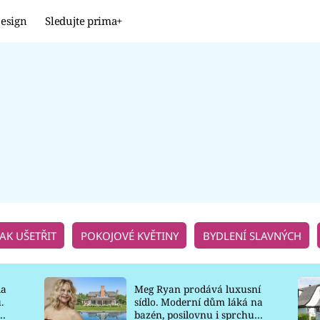
esign
Sledujte prima+
Design
TRENDY
JAK NA TO
PROMĚNY
NAŠE TIPY
JAK UŠETŘIT
POKOJOVÉ KVĚTINY
BYDLENÍ SLAVNÝCH
la
Meg Ryan prodává luxusní
.
sídlo. Moderní dům láká na
o
bazén, posilovnu i sprchu