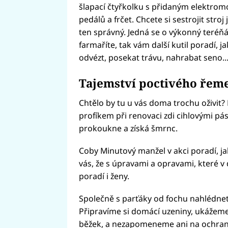
šlapací čtyřkolku s přidaným elektromo
pedálů a frčet. Chcete si sestrojit stro
ten správný. Jedná se o výkonný teréňá
farmaříte, tak vám další kutil poradí, 
odvézt, posekat trávu, nahrabat seno.
Tajemství poctivého řeme
Chtělo by tu u vás doma trochu oživit?
profíkem při renovaci zdi cihlovými p
prokoukne a získá šmrnc.
Coby Minutový manžel v akci poradí, j
vás, že s úpravami a opravami, které v 
poradí i ženy.
Společně s parťáky od fochu nahlédnet
Připravíme si domácí uzeniny, ukážeme s
běžek, a nezapomeneme ani na ochran