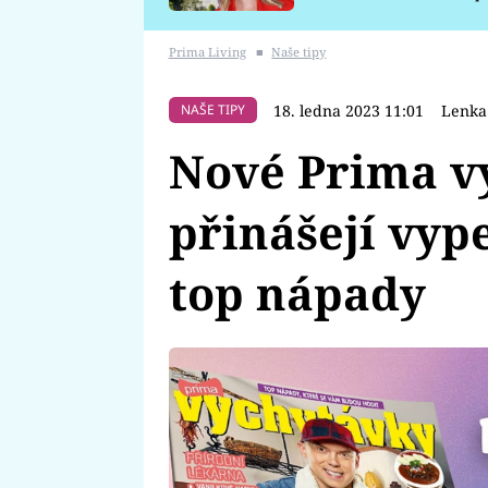
požáru
Prima Living
■
Naše tipy
18. ledna 2023 11:01
Lenka
NAŠE TIPY
Nové Prima v
přinášejí vyp
top nápady