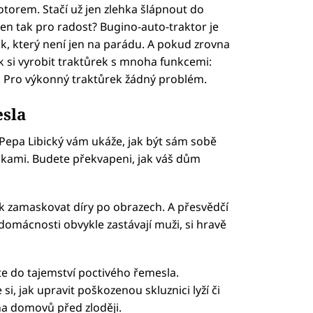
torem. Stačí už jen zlehka šlápnout do
j jen tak pro radost? Bugino-auto-traktor je
k, který není jen na parádu. A pokud zrovna
jak si vyrobit traktůrek s mnoha funkcemi:
.. Pro výkonný traktůrek žádný problém.
sla
 Pepa Libický vám ukáže, jak být sám sobě
áskami. Budete překvapeni, jak váš dům
ak zamaskovat díry po obrazech. A přesvědčí
domácnosti obvykle zastávají muži, si hravě
e do tajemství poctivého řemesla.
i, jak upravit poškozenou skluznici lyží či
a domovů před zloději.