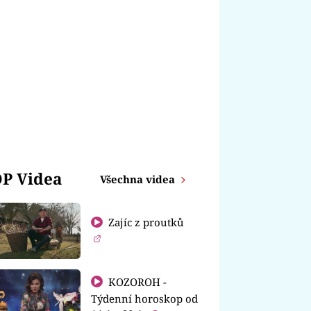
P Videa
Všechna videa
Zajíc z proutků
KOZOROH -
Týdenní horoskop od