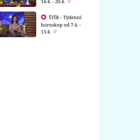
14.4. - 20.4.
ŠTÍR - Týdenní
horoskop od 7.4. -
13.4.