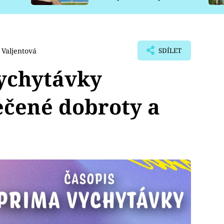
pro psy
 Valjentová
SDÍLET
ychytávky
ečené dobroty a