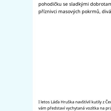
pohodičku se sladkými dobrotami
příznivci masových pokrmů, divá
I letos Láďa Hruška navštívil kutily z Č
vám představí vychytaná vozítka na prá