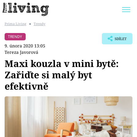
Prima Living
■
Trendy
Trendy:
JAK UŠETŘIT
POKOJOVÉ KVĚTINY
TRENDY
SDÍLET
BYDLENÍ SLAVNÝCH
ZAHRADA
9. února 2020 13:05
Tereza Javorová
Maxi kouzla v mini bytě:
Zařiďte si malý byt
Témata
efektivně
Bydlení
Zahrada
Design