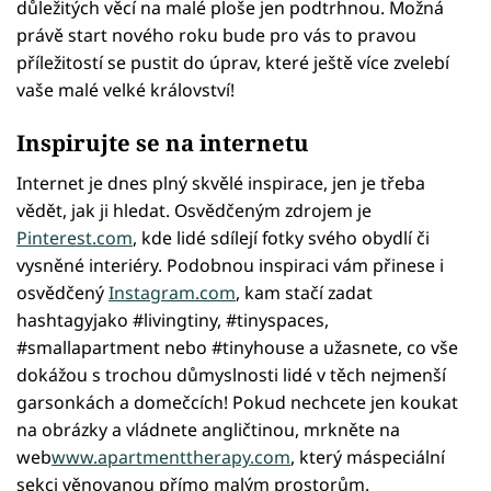
důležitých věcí na malé ploše jen podtrhnou. Možná
právě start nového roku bude pro vás to pravou
příležitostí se pustit do úprav, které ještě více zvelebí
vaše malé velké království!
Inspirujte se na internetu
Internet je dnes plný skvělé inspirace, jen je třeba
vědět, jak ji hledat. Osvědčeným zdrojem je
Pinterest.com
, kde lidé sdílejí fotky svého obydlí či
vysněné interiéry. Podobnou inspiraci vám přinese i
osvědčený
Instagram.com
, kam stačí zadat
hashtagyjako #livingtiny, #tinyspaces,
#smallapartment nebo #tinyhouse a užasnete, co vše
dokážou s trochou důmyslnosti lidé v těch nejmenší
garsonkách a domečcích! Pokud nechcete jen koukat
na obrázky a vládnete angličtinou, mrkněte na
web
www.apartmenttherapy.com
, který máspeciální
sekci věnovanou přímo malým prostorům.