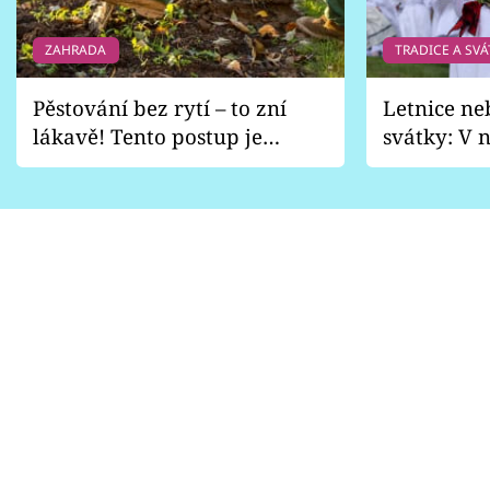
ZAHRADA
TRADICE A SVÁ
Pěstování bez rytí – to zní
Letnice ne
lákavě! Tento postup je
svátky: V n
vhodný jen pro některé
pondělí z
zahrady