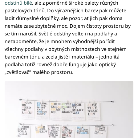
odstínů bílé
, ale z poměrně široké palety různých
pastelových tónů. Do výraznějších barev pak můžete
ladit důmyslné doplňky, ale pozor, ať jich pak doma
nemáte zase zbytečně moc. Dojem čistoty prostoru by
se tím narušil. Světlé odstíny volte i na podlahy a
nezapomeňte, že je mnohem výhodnější pořídit
všechny podlahy v obytných místnostech ve stejném
barevném tónu a zcela jistě i materiálu – jednolitá
podlaha totiž rovněž dobře funguje jako optický
„zvětšovač” malého prostoru.