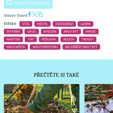
VSTOUPIT DO DISKUZE
Sdílejte článek
ŠTÍTKY
STŮL
POSTEL
INSTAGRAM
LAMPA
INTERIÉR
GAUČ
BYDLENÍ
MALÝ BYT
MAGIE
NÁBYTEK
TIPY
PODLAHA
ROLETA
TRENDY
MÁLO MÍSTA
MÁLO PROSTORU
JAK ZAŘÍDIT MALÝ BYT
PŘEČTĚTE SI TAKÉ