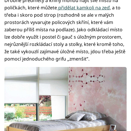
Drobné předměty a knihy mohou najít své místo na
poličkách, které můžete
přidělat kamkoli na zeď
, a to
třeba i skoro pod strop (rozhodně se ale v malých
prostorách vyvarujte policových skříní, které vám
zaberou příliš místa na podlaze). Jako odkládací místo
lze dobře využít i postel či gauč s úložným prostorem,
nejrůznější rozkládací stoly a stolky, které kromě toho,
že také vykouzlí zajímavé úložné místo, jdou třeba ještě
pomocí jednoduchého grifu „zmenšit”.