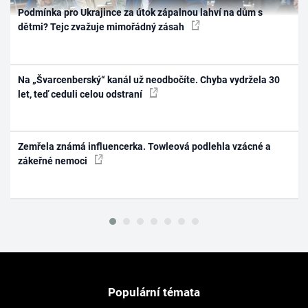
Podmínka pro Ukrajince za útok zápalnou lahví na dům s
dětmi? Tejc zvažuje mimořádný zásah
Na „Švarcenberský“ kanál už neodbočíte. Chyba vydržela 30
let, teď ceduli celou odstraní
Zemřela známá influencerka. Towleová podlehla vzácné a
zákeřné nemoci
Populární témata