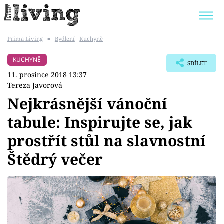
Prima Living
■
Bydlení
Kuchyně
Trendy:
JAK UŠETŘIT
POKOJOVÉ KVĚTINY
KUCHYNĚ
SDÍLET
BYDLENÍ SLAVNÝCH
ZAHRADA
11. prosince 2018 13:37
Tereza Javorová
Nejkrásnější vánoční
tabule: Inspirujte se, jak
Témata
prostřít stůl na slavnostní
Bydlení
Štědrý večer
Zahrada
Design