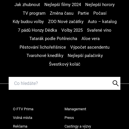
Jak zhubnout
Nejlepší filmy 2024
Nejlepší horory
TV program
Změna času
Partie
Počasí
Kdy budou volby
ZOO Nové začátky
Auto – katalog
7 pádů Honzy Dědka
Volby 2025
Svařené víno
Tatarák podle Pohlreicha
Aloe vera
Pěstování lichořeřišnice
Výpočet ascendentu
Tvarohové knedlíky
Nejlepší palačinky
Švestkový koláč
O FTV Prima
Management
Volná místa
Press
Reklama
Castingy a výzvy