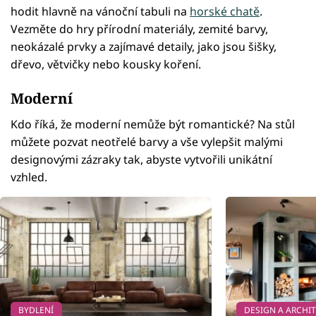
hodit hlavně na vánoční tabuli na
horské chatě
.
Vezměte do hry přírodní materiály, zemité barvy,
neokázalé prvky a zajímavé detaily, jako jsou šišky,
dřevo, větvičky nebo kousky koření.
Moderní
Kdo říká, že moderní nemůže být romantické? Na stůl
můžete pozvat neotřelé barvy a vše vylepšit malými
designovými zázraky tak, abyste vytvořili unikátní
vzhled.
BYDLENÍ
DESIGN A ARCHI