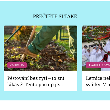
PŘEČTĚTE SI TAKÉ
ZAHRADA
TRADICE A SVÁ
Pěstování bez rytí – to zní
Letnice ne
lákavě! Tento postup je
svátky: V n
vhodný jen pro některé
pondělí z
zahrady