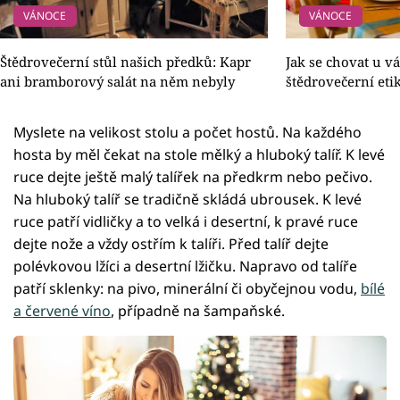
VÁNOCE
VÁNOCE
Štědrovečerní stůl našich předků: Kapr
Jak se chovat u v
ani bramborový salát na něm nebyly
štědrovečerní eti
Myslete na velikost stolu a počet hostů. Na každého
hosta by měl čekat na stole mělký a hluboký talíř. K levé
ruce dejte ještě malý talířek na předkrm nebo pečivo.
Na hluboký talíř se tradičně skládá ubrousek. K levé
ruce patří vidličky a to velká i desertní, k pravé ruce
dejte nože a vždy ostřím k talíři. Před talíř dejte
polévkovou lžíci a desertní lžičku. Napravo od talíře
patří sklenky: na pivo, minerální či obyčejnou vodu,
bílé
a červené víno
, případně na šampaňské.