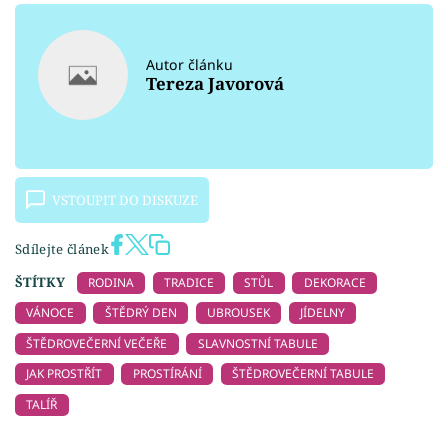
Autor článku
Tereza Javorová
VSTOUPIT DO DISKUZE
Sdílejte článek
ŠTÍTKY
RODINA
TRADICE
STŮL
DEKORACE
VÁNOCE
ŠTĚDRÝ DEN
UBROUSEK
JÍDELNY
ŠTĚDROVEČERNÍ VEČEŘE
SLAVNOSTNÍ TABULE
JAK PROSTŘÍT
PROSTÍRÁNÍ
ŠTĚDROVEČERNÍ TABULE
TALÍŘ