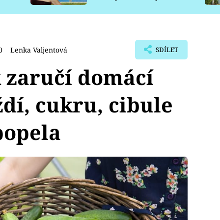
pro psy
0
Lenka Valjentová
SDÍLET
 zaručí domácí
dí, cukru, cibule
popela