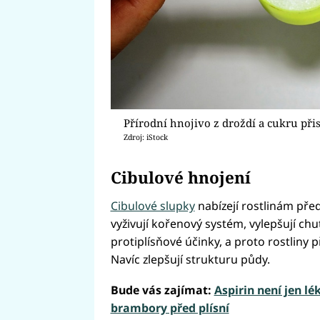
Přírodní hnojivo z droždí a cukru při
Zdroj: iStock
Cibulové hnojení
Cibulové slupky
nabízejí rostlinám přede
vyživují kořenový systém, vylepšují chuť
protiplísňové účinky, a proto rostliny 
Navíc zlepšují strukturu půdy.
Bude vás zajímat:
Aspirin není jen lé
brambory před plísní