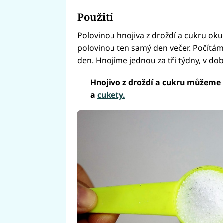
Použití
Polovinou hnojiva z droždí a cukru ok
polovinou ten samý den večer. Počítáme 
den. Hnojíme jednou za tři týdny, v dob
Hnojivo z droždí a cukru můžeme 
a
cukety.