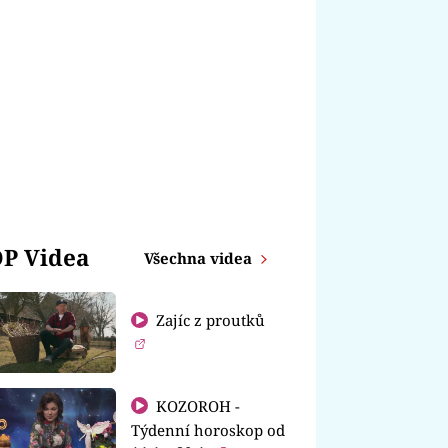
P Videa
Všechna videa
Zajíc z proutků
KOZOROH -
Týdenní horoskop od