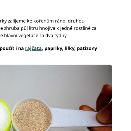
urky zalijeme ke kořenům ráno, druhou
zhruba půl litru hnojiva k jedné rostlině za
ě hlavní vegetace za dva týdny.
použít i na
rajčata
, papriky, lilky, patizony