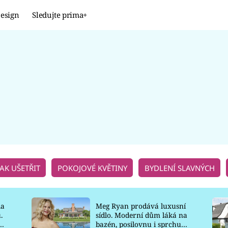
esign
Sledujte prima+
Design
TRENDY
JAK NA TO
PROMĚNY
NAŠE TIPY
JAK UŠETŘIT
POKOJOVÉ KVĚTINY
BYDLENÍ SLAVNÝCH
la
Meg Ryan prodává luxusní
.
sídlo. Moderní dům láká na
o
bazén, posilovnu i sprchu