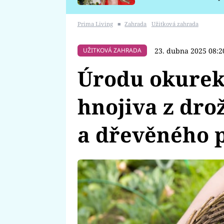
požáru
Prima Living
■
Zahrada
Užitková zahrada
23. dubna 2025 08:2
UŽITKOVÁ ZAHRADA
Úrodu okurek
hnojiva z drož
a dřevěného 