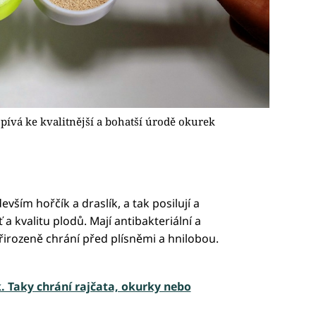
spívá ke kvalitnější a bohatší úrodě okurek
vším hořčík a draslík, a tak posilují a
 a kvalitu plodů. Mají antibakteriální a
přirozeně chrání před plísněmi a hnilobou.
k. Taky chrání rajčata, okurky nebo