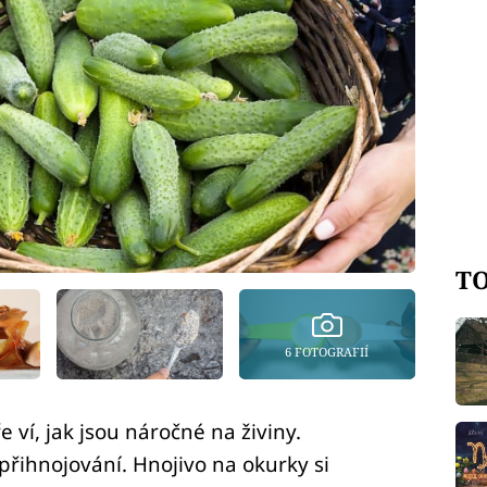
TO
6 FOTOGRAFIÍ
 ví, jak jsou náročné na živiny.
řihnojování. Hnojivo na okurky si