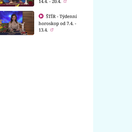
14.4. - 20.4.
ŠTÍR - Týdenní
horoskop od 7.4. -
13.4.