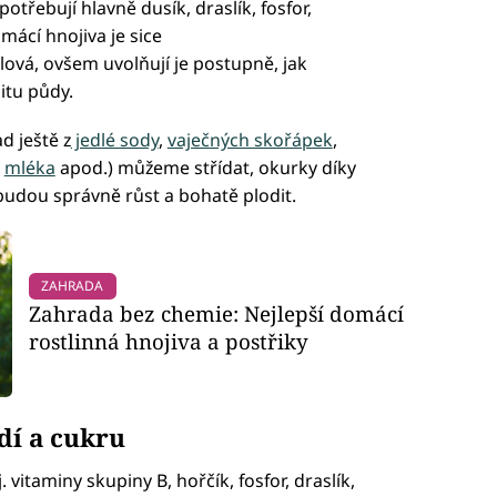
otřebují hlavně dusík, draslík, fosfor,
mácí hnojiva je sice
ová, ovšem uvolňují je postupně, jak
litu půdy.
d ještě z
jedlé sody
,
vaječných skořápek
,
,
mléka
apod.) můžeme střídat, okurky díky
udou správně růst a bohatě plodit.
ZAHRADA
Zahrada bez chemie: Nejlepší domácí
rostlinná hnojiva a postřiky
dí a cukru
vitaminy skupiny B, hořčík, fosfor, draslík,