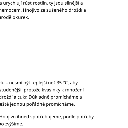
urychlují růst rostlin, ty jsou silnější a
a nemocem. Hnojivo ze sušeného droždí a
 úrodě okurek.
u – nesmí být teplejší než 35 °C, aby
 studenější, protože kvasinky k množení
 droždí a cukr. Důkladně promícháme a
ještě jednou pořádně promícháme.
 Hnojivo ihned spotřebujeme, podle potřeby
o zvýšíme.