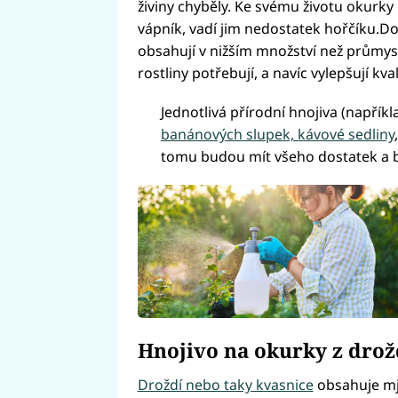
živiny chyběly. Ke svému životu okurky p
vápník, vadí jim nedostatek hořčíku.Do
obsahují v nižším množství než průmysl
rostliny potřebují, a navíc vylepšují kva
Jednotlivá přírodní hnojiva (napříkla
banánových slupek, kávové sedliny
tomu budou mít všeho dostatek a b
Hnojivo na okurky z drož
Droždí nebo taky kvasnice
obsahuje mj. 