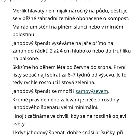
Merlík hlavatý není nijak náročný na půdu, pěstuje
se v běžné zahradní zemině obohacené o kompost.
Má rád umístění na plném slunci nebo v mírném
polostínu.
Jahodový špenát vyséváme na jaře přímo na
záhon do řádků 2 až 4 cm hluboko nebo do truhlíku
na balkoně.
Sklízíme ho během léta od června do srpna. První
listy se začínají sbírat za 6–7 týdnů od výsevu. Je to
tedy rychle rostoucí listová zelenina.
Jahodový špenát se množí i
samovýsevem
.
Kromě pravidelného zalévání je péče o rostliny
jahodového špenátu velmi minimální.
Hnojit začínáme ve chvíli, kdy se na rostlině objeví
květy.
I když jahodový špenát dobře snáší přísušky, při