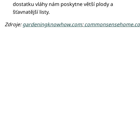
dostatku vláhy nám poskytne větší plody a
šťavnatější listy.
Zdroje:
gardeningknowhow.com
;
commonsensehome.c