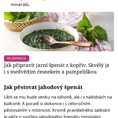
minerálů.
VELIKONOCE
Jak připravit jarní špenát z kopřiv. Skvělý je
i s medvědím česnekem a pampeliškou
Jak pěstovat jahodový špenát
Líbit se mu bude venku na záhoně, ale i v nádobách na
balkoně. A poradí si dokonce i s celoročním
pěstováním v místnosti. Kromě pravidelného zalévání
je péče o rostliny jahodového špenátu minimální.