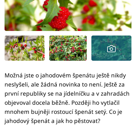
Sledujte prima+
Přihlášení
Sledujte nás
Možná jste o jahodovém špenátu ještě nikdy
neslyšeli, ale žádná novinka to není. Ještě za
první republiky se na jídelníčku a v zahradách
objevoval docela běžně. Později ho vytlačil
mnohem bujněji rostoucí špenát setý. Co je
jahodový špenát a jak ho pěstovat?