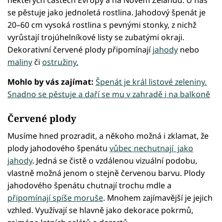
některých částech Evropy a na Novém Zélandu. U nás
se pěstuje jako jednoletá rostlina. Jahodový špenát je
20–60 cm vysoká rostlina s pevnými stonky, z nichž
vyrůstají trojúhelníkové listy se zubatými okraji.
Dekorativní červené plody připomínají
jahody
nebo
maliny
či
ostružiny.
Mohlo by vás zajímat:
Špenát je král listové zeleniny.
Snadno se pěstuje a daří se mu v zahradě i na balkoně
Červené plody
Musíme hned prozradit, a někoho možná i zklamat, že
plody jahodového špenátu
vůbec nechutnají jako
jahody
. Jedná se čistě o vzdálenou vizuální podobu,
vlastně možná jenom o stejně červenou barvu. Plody
jahodového špenátu chutnají trochu mdle a
připomínají spíše moruše
. Mnohem zajímavější je jejich
vzhled. Využívají se hlavně jako dekorace pokrmů,