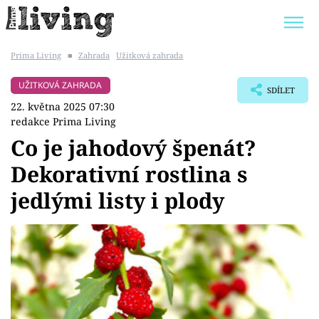
Prima Living
■
Zahrada
Užitková zahrada
Trendy:
JAK UŠETŘIT
POKOJOVÉ KVĚTINY
UŽITKOVÁ ZAHRADA
SDÍLET
BYDLENÍ SLAVNÝCH
ZAHRADA
22. května 2025 07:30
redakce Prima Living
Co je jahodový špenát?
Dekorativní rostlina s
Témata
jedlými listy i plody
Bydlení
Zahrada
Design