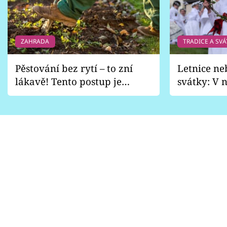
ZAHRADA
TRADICE A SVÁ
Pěstování bez rytí – to zní
Letnice ne
lákavě! Tento postup je
svátky: V n
vhodný jen pro některé
pondělí z
zahrady