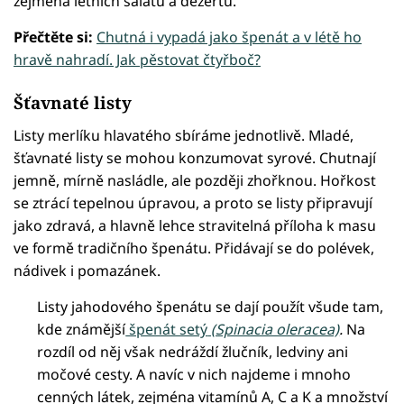
zejména letních salátů a dezertů.
Přečtěte si:
Chutná i vypadá jako špenát a v létě ho
hravě nahradí. Jak pěstovat čtyřboč?
Šťavnaté listy
Listy merlíku hlavatého sbíráme jednotlivě. Mladé,
šťavnaté listy se mohou konzumovat syrové. Chutnají
jemně, mírně nasládle, ale později zhořknou. Hořkost
se ztrácí tepelnou úpravou, a proto se listy připravují
jako zdravá, a hlavně lehce stravitelná příloha k masu
ve formě tradičního špenátu. Přidávají se do polévek,
nádivek i pomazánek.
Listy jahodového špenátu se dají použít všude tam,
kde známější
špenát setý
(Spinacia oleracea)
.
Na
rozdíl od něj však nedráždí žlučník, ledviny ani
močové cesty. A navíc v nich najdeme i mnoho
cenných látek, zejména vitamínů A, C a K a množství