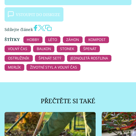
VSTOUPIT DO DISKUZE
Sdílejte článek
ŠTÍTKY
HOBBY
LÉTO
ZÁHON
KOMPOST
VOLNÝ ČAS
BALKON
STONEK
ŠPENÁT
OSTRUŽINÍK
ŠPENÁT SETÝ
JEDNOLETÁ ROSTLINA
MERLÍK
ŽIVOTNÍ STYL A VOLNÝ ČAS
PŘEČTĚTE SI TAKÉ