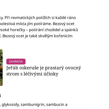
y. Při revmatických potížích si každé ráno
olestivá místa jím potíráme. Bezový ocet
ysoké horečky – potírání chodidel a spánků
í. Bezový ocet je také skvělým kořenícím
ZAHRADA
Jeřáb oskeruše je prastarý ovocný
strom s léčivými účinky
u
, glykosidy, sambunigrin, sambucin a