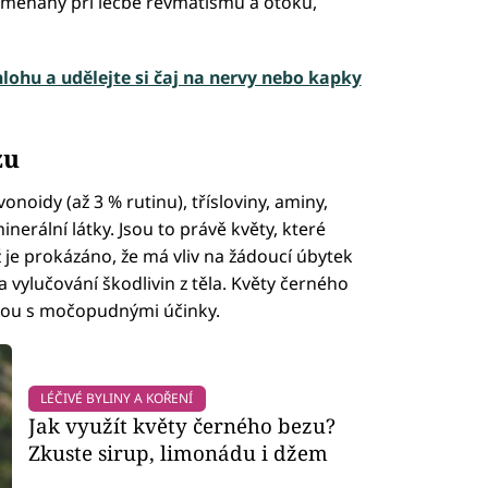
namenány při léčbě revmatismu a otoků,
hlohu a udělejte si čaj na nervy nebo kapky
zu
avonoidy (až 3 % rutinu), třísloviny, aminy,
inerální látky. Jsou to právě květy, které
 je prokázáno, že má vliv na žádoucí úbytek
 a vylučování škodlivin z těla. Květy černého
nkou s močopudnými účinky.
LÉČIVÉ BYLINY A KOŘENÍ
Jak využít květy černého bezu?
Zkuste sirup, limonádu i džem