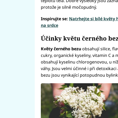
teplotu těla. Dobré výsledky jsou zaz
protože je silně močopudný.
Inspirujte se:
Natrhejte si bílé květy 
na srdce
Účinky květu černého be
Květy černého bezu
obsahují silice, fl
cukry, organické kyseliny, vitamin C a m
obsahují kyselinu chlorogenovou, u níž
váhy. Jsou velmi účinné i při detoxikaci
bezu jsou vynikající potopudnou byli