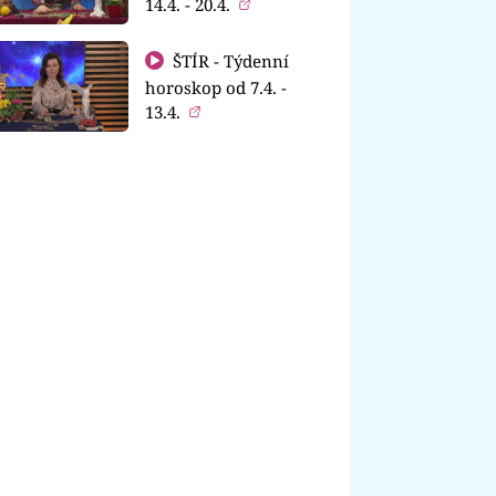
14.4. - 20.4.
ŠTÍR - Týdenní
horoskop od 7.4. -
13.4.