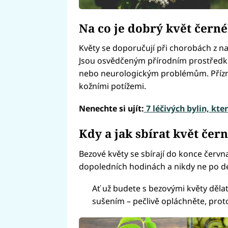
Na co je dobrý květ čern
Květy se doporučují při chorobách z na
Jsou osvědčeným přírodním prostředke
nebo neurologickým problémům. Přízniv
kožními potížemi.
Nenechte si ujít:
7 léčivých bylin, kt
Kdy a jak sbírat květ čer
Bezové květy se sbírají do konce červ
dopoledních hodinách a nikdy ne po deš
Ať už budete s bezovými květy dělat 
sušením – pečlivě opláchněte, prot