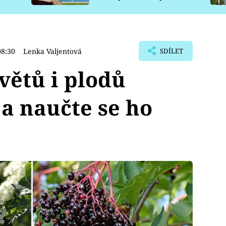
pro psy
08:30
Lenka Valjentová
SDÍLET
větů i plodů
a naučte se ho