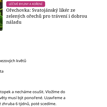
LÉČIVÉ BYLINY A KOŘENÍ
Ořechovka: Svatojánský likér ze
zelených ořechů pro trávení i dobrou
náladu
 bezových květů
ta
topek a necháme osušit. Vložíme do
 květy musí být ponořené. Uzavřeme a
zhruba 6 týdnů, poté scedíme.