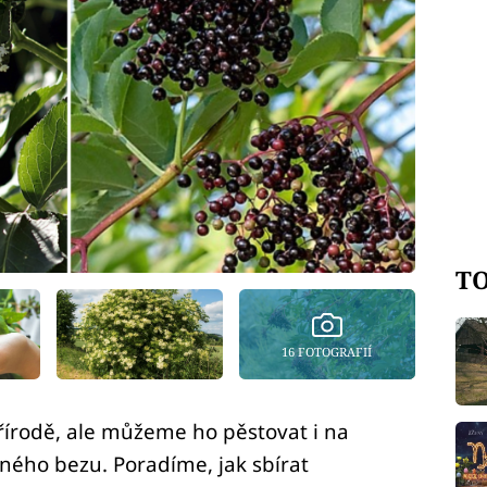
TO
16 FOTOGRAFIÍ
řírodě, ale můžeme ho pěstovat i na
rného bezu. Poradíme, jak sbírat