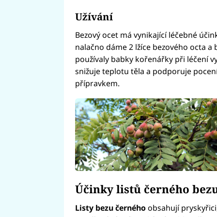
Užívání
Bezový ocet má vynikající léčebné účink
nalačno dáme 2 lžíce bezového octa a b
používaly babky kořenářky při léčení v
snižuje teplotu těla a podporuje pocen
přípravkem.
Účinky listů černého bez
Listy bezu černého
obsahují pryskyřici