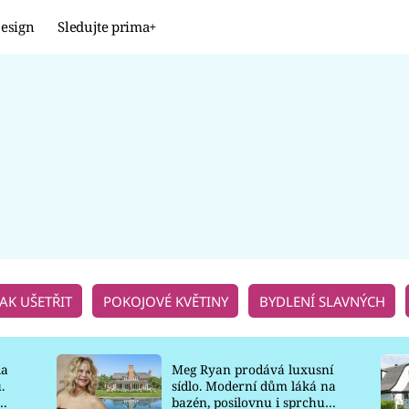
esign
Sledujte prima+
Design
TRENDY
JAK NA TO
PROMĚNY
NAŠE TIPY
JAK UŠETŘIT
POKOJOVÉ KVĚTINY
BYDLENÍ SLAVNÝCH
la
Meg Ryan prodává luxusní
.
sídlo. Moderní dům láká na
o
bazén, posilovnu i sprchu