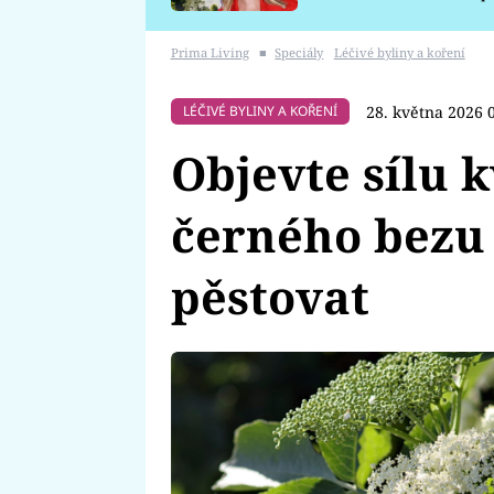
požáru
Prima Living
■
Speciály
Léčivé byliny a koření
28. května 2026 
LÉČIVÉ BYLINY A KOŘENÍ
Objevte sílu k
černého bezu 
pěstovat