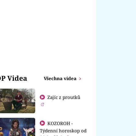
P Videa
Všechna videa
Zajíc z proutků
KOZOROH -
Týdenní horoskop od