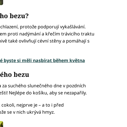
ého bezu?
chlazení, protože podporují vykašlávání.
m proti nadýmání a křečím trávicího traktu
ě také ovlivňují cévní stěny a pomáhají s
eré byste si měli nasbírat během května
ného bezu
na za suchého slunečného dne v pozdních
ti! Nejlépe do košíku, aby se nezapařily.
cokoli, nejprve je – a to i před
ože se v nich ukrývá hmyz.