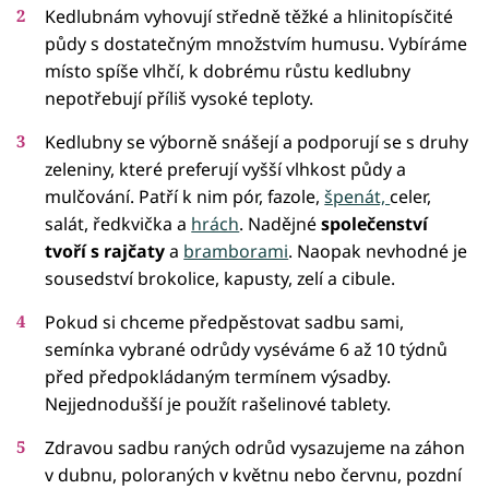
Kedlubnám vyhovují středně těžké a hlinitopísčité
půdy s dostatečným množstvím humusu. Vybíráme
místo spíše vlhčí, k dobrému růstu kedlubny
nepotřebují příliš vysoké teploty.
Kedlubny se výborně snášejí a podporují se s druhy
zeleniny, které preferují vyšší vlhkost půdy a
mulčování. Patří k nim pór, fazole,
špenát,
celer,
salát, ředkvička a
hrách
. Nadějné
společenství
tvoří s rajčaty
a
bramborami
. Naopak nevhodné je
sousedství brokolice, kapusty, zelí a cibule.
Pokud si chceme předpěstovat sadbu sami,
semínka vybrané odrůdy vyséváme 6 až 10 týdnů
před předpokládaným termínem výsadby.
Nejjednodušší je použít rašelinové tablety.
Zdravou sadbu raných odrůd vysazujeme na záhon
v dubnu, poloraných v květnu nebo červnu, pozdní