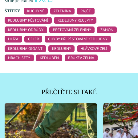
Sdílejte článek
ŠTÍTKY
KUCHYNĚ
ZELENINA
RAJČE
KEDLUBNY PĚSTOVÁNÍ
KEDLUBNY RECEPTY
KEDLUBNY ODRŮDY
PĚSTOVÁNÍ ZELENINY
ZÁHON
HLÍZA
CELER
CHYBY PŘI PĚSTOVÁNÍ KEDLUBNY
KEDLUBNA GIGANT
KEDLUBNY
HLÁVKOVÉ ZELÍ
HRÁCH SETÝ
KEDLUBEN
BRUKEV ZELNÁ
PŘEČTĚTE SI TAKÉ