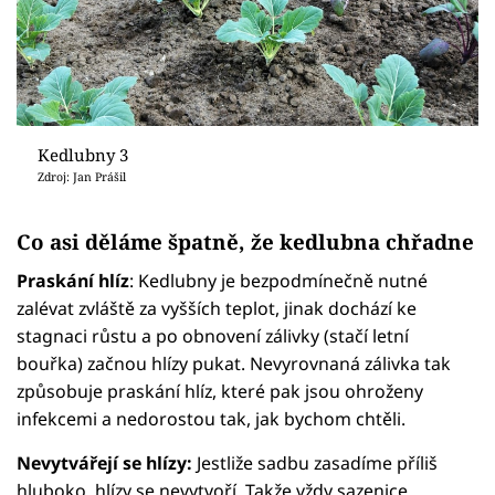
Kedlubny 3
Zdroj: Jan Prášil
Co asi děláme špatně, že kedlubna chřadne
Praskání hlíz
: Kedlubny je bezpodmínečně nutné
zalévat zvláště za vyšších teplot, jinak dochází ke
stagnaci růstu a po obnovení zálivky (stačí letní
bouřka) začnou hlízy pukat. Nevyrovnaná zálivka tak
způsobuje praskání hlíz, které pak jsou ohroženy
infekcemi a nedorostou tak, jak bychom chtěli.
Nevytvářejí se hlízy:
Jestliže sadbu zasadíme příliš
hluboko, hlízy se nevytvoří. Takže vždy sazenice