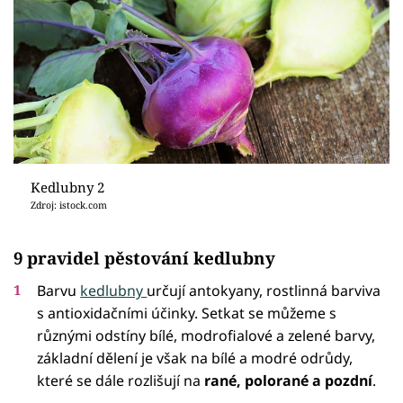
Kedlubny 2
Zdroj: istock.com
9 pravidel pěstování kedlubny
Barvu
kedlubny
určují antokyany, rostlinná barviva
s antioxidačními účinky. Setkat se můžeme s
různými odstíny bílé, modrofialové a zelené barvy,
základní dělení je však na bílé a modré odrůdy,
které se dále rozlišují na
rané, polorané a pozdní
.