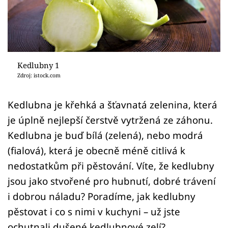
Sledujte prima+
Přihlášení
Kedlubny 1
Sledujte nás
Zdroj: istock.com
Kedlubna je křehká a šťavnatá zelenina, která
je úplně nejlepší čerstvě vytržená ze záhonu.
Kedlubna je buď bílá (zelená), nebo modrá
(fialová), která je obecně méně citlivá k
nedostatkům při pěstování. Víte, že kedlubny
jsou jako stvořené pro hubnutí, dobré trávení
i dobrou náladu? Poradíme, jak kedlubny
pěstovat i co s nimi v kuchyni – už jste
ochutnali dušené kedlubnové zelí?