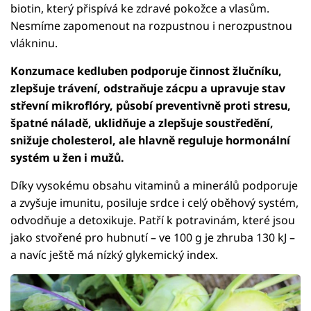
biotin, který přispívá ke zdravé pokožce a vlasům.
Nesmíme zapomenout na rozpustnou i nerozpustnou
vlákninu.
Konzumace kedluben podporuje činnost žlučníku,
zlepšuje trávení, odstraňuje zácpu a upravuje stav
střevní mikroflóry, působí preventivně proti stresu,
špatné náladě, uklidňuje a zlepšuje soustředění,
snižuje cholesterol, ale hlavně reguluje hormonální
systém u žen i mužů.
Díky vysokému obsahu vitaminů a minerálů podporuje
a zvyšuje imunitu, posiluje srdce i celý oběhový systém,
odvodňuje a detoxikuje. Patří k potravinám, které jsou
jako stvořené pro hubnutí – ve 100 g je zhruba 130 kJ –
a navíc ještě má nízký glykemický index.