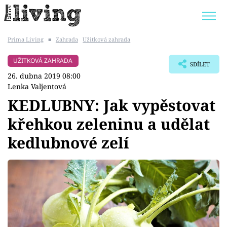
Prima Living
■
Zahrada
Užitková zahrada
Trendy:
JAK UŠETŘIT
POKOJOVÉ KVĚTINY
UŽITKOVÁ ZAHRADA
SDÍLET
BYDLENÍ SLAVNÝCH
ZAHRADA
26. dubna 2019 08:00
Lenka Valjentová
KEDLUBNY: Jak vypěstovat
křehkou zeleninu a udělat
Témata
kedlubnové zelí
Bydlení
Zahrada
Design