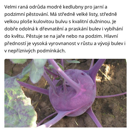
Velmi raná odrůda modré kedlubny pro jarní a
podzimní pěstování. Má středně velké listy, středně
velkou ploše kulovitou bulvu s kvalitní dužninou. Je
dobře odolná k dřevnatění a praskání bulev i vybíhání
do květu. Pěstuje se na jaře nebo na podzim. Hlavní
předností je vysoká vyrovnanost v růstu a vývoji bulev i
v nepříznivých podmínkách.