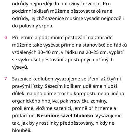
odrůdy nejpozději do poloviny července. Pro
podzimní sklizeň můžeme pěstovat také rané
odrůdy, jejichž sazenice musíme vysadit nejpozději
do poloviny srpna.
Při letním a podzimním pěstování na zahradě
můžeme také vysévat přímo na stanoviště do řádků
vzdálených 30–40 cm, v řádku na 20–25 cm, vyplatí
se vyzkoušet pěstování z postupných přímých
výsevů.
Sazenice kedluben vysazujeme se třemi až čtyřmi
pravými lístky. Sázecím kolíkem uděláme hlubší
důlek, na dno dáme trochu kompostu nebo jiného
organického hnojiva, pak vrstvičku zeminy,
prolijeme, vložíme sazenici, jemně přihrneme a
přitlačíme.
Nesmíme sázet hluboko
. Vysazujeme
tak, jak byly rostlinky předpěstovány, nikdy ne
hlouběji.