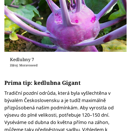
Kedlubny 7
Zdroj: Moravoseed
Prima tip: kedlubna Gigant
Tradiční pozdní odrůda, která byla vyšlechtěna v
bývalém Československu a je tudíž maximálně
přizpůsobená našim podmínkám. Aby vyrostla od
výsevu do plné velikosti, potřebuje 120–150 dní.
Vyséváme od dubna do května přímo na záhon,
můžeme taky předpěstovat sadbu. Vzhledem k