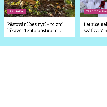
ZAHRADA
TRADICE A SVÁ
Pěstování bez rytí – to zní
Letnice ne
lákavě! Tento postup je
svátky: V n
vhodný jen pro některé
pondělí z
zahrady