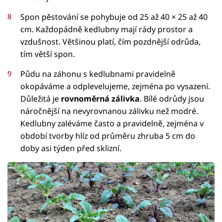
Spon pěstování se pohybuje od 25 až 40 × 25 až 40
cm. Každopádně kedlubny mají rády prostor a
vzdušnost. Většinou platí, čím pozdnější odrůda,
tím větší spon.
Půdu na záhonu s kedlubnami pravidelně
okopáváme a odplevelujeme, zejména po vysazení.
Důležitá je
rovnoměrná zálivka
. Bílé odrůdy jsou
náročnější na nevyrovnanou zálivku než modré.
Kedlubny zaléváme často a pravidelně, zejména v
období tvorby hlíz od průměru zhruba 5 cm do
doby asi týden před sklizní.