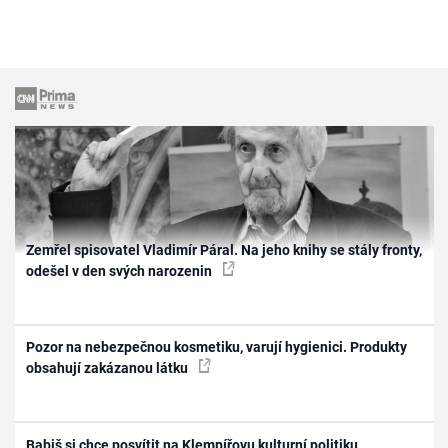
Zemřel spisovatel Vladimír Páral. Na jeho knihy se stály fronty,
odešel v den svých narozenin
Pozor na nebezpečnou kosmetiku, varují hygienici. Produkty
obsahují zakázanou látku
Babiš si chce posvítit na Klempířovu kulturní politiku.