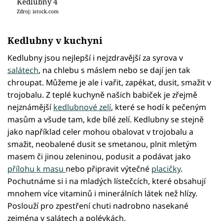
Kedlubny 4
Zdroj: istock.com
Kedlubny v kuchyni
Kedlubny jsou nejlepší i nejzdravější za syrova v
salátech
, na chlebu s máslem nebo se dají jen tak
chroupat. Můžeme je ale i vařit, zapékat, dusit, smažit v
trojobalu. Z teplé kuchyně našich babiček je zřejmě
nejznámější
kedlubnové zelí
, které se hodí k pečeným
masům a všude tam, kde bílé zelí. Kedlubny se stejně
jako například celer mohou obalovat v trojobalu a
smažit, neobalené dusit se smetanou, plnit mletým
masem či jinou zeleninou, podusit a podávat jako
přílohu k masu
nebo připravit výtečné
placičky
.
Pochutnáme si i na mladých lístečcích, které obsahují
mnohem více vitaminů i minerálních látek než hlízy.
Poslouží pro zpestření chuti nadrobno nasekané
zejména v salátech a polévkách.