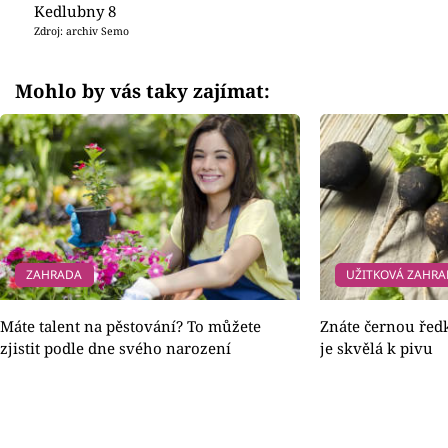
Kedlubny 8
Zdroj: archiv Semo
Mohlo by vás taky zajímat:
ZAHRADA
UŽITKOVÁ ZAHR
Máte talent na pěstování? To můžete
Znáte černou ředke
zjistit podle dne svého narození
je skvělá k pivu