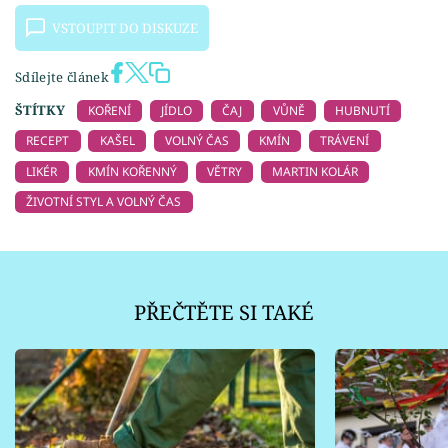
VSTOUPIT DO DISKUZE
Sdílejte článek
ŠTÍTKY
KOŘENÍ
JÍDLO
ČAJ
VŮNĚ
HUBNUTÍ
RECEPT
KAŠEL
VOLNÝ ČAS
KMÍN
TRÁVENÍ
LIKÉR
KMÍN KOŘENNÝ
VĚTRY
MARTIN KOLÁR
ŽIVOTNÍ STYL A VOLNÝ ČAS
PŘEČTĚTE SI TAKÉ