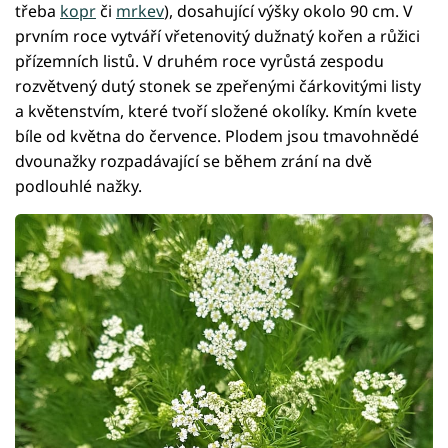
třeba
kopr
či
mrkev
), dosahující výšky okolo 90 cm. V
prvním roce vytváří vřetenovitý dužnatý kořen a růžici
přízemních listů. V druhém roce vyrůstá zespodu
rozvětvený dutý stonek se zpeřenými čárkovitými listy
a květenstvím, které tvoří složené okolíky. Kmín kvete
bíle od května do července. Plodem jsou tmavohnědé
dvounažky rozpadávající se během zrání na dvě
podlouhlé nažky.