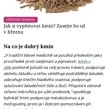
UŽITKOVÁ ZAHRADA
Jak si vypěstovat kmín? Zasejte ho už
v březnu
Na co je dobrý kmín
„V tradiční lidové medicíně se používá především jako
prostředek proti nadýmání a plynatosti.
Kmín v
jídle
pozitivně působí na celý proces trávení, podporuje
aktivitu žaludku a střev, uklidňuje podrážděný žaludek,
zabraňuje křečím hladkého svalstva, podporuje
vylučování žaludečních šťáv a žluči. Přispívá k obnově
střevní mikroflóry po užití antibiotik,"
vysvětluje
bylinkář. Kmín podporuje metabolismus a je
močopudný, proto je i dobrým pomocníkem při