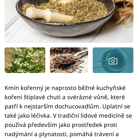
Sledujte prima+
Přihlášení
Sledujte nás
Kmín kořenný je naprosto běžné kuchyňské
koření štiplavé chuti a svérázné vůně, které
patří k nejstarším dochucovadlům. Uplatní se
také jako léčivka. V tradiční lidové medicíně se
používá především jako prostředek proti
nadýmání a plynatosti, pomáhá trávení a