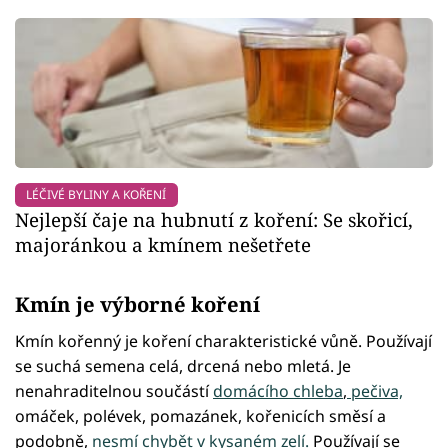
LÉČIVÉ BYLINY A KOŘENÍ
Nejlepší čaje na hubnutí z koření: Se skořicí,
majoránkou a kmínem nešetřete
Kmín je výborné koření
Kmín kořenný je koření charakteristické vůně. Používají
se suchá semena celá, drcená nebo mletá. Je
nenahraditelnou součástí
domácího chleba
,
pečiva,
omáček, polévek, pomazánek, kořenicích směsí a
podobně,
nesmí chybět v kysaném zelí.
Používají se