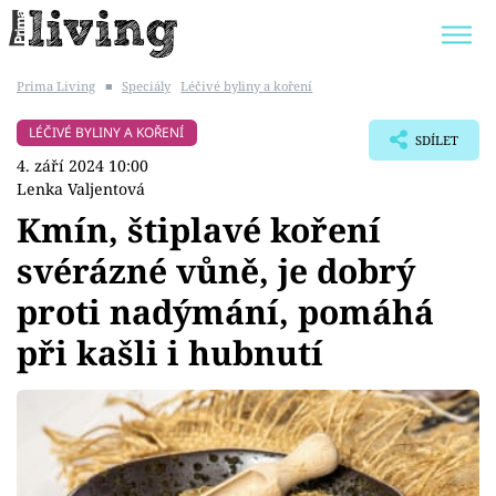
Prima Living
■
Speciály
Léčivé byliny a koření
Trendy:
JAK UŠETŘIT
POKOJOVÉ KVĚTINY
LÉČIVÉ BYLINY A KOŘENÍ
SDÍLET
BYDLENÍ SLAVNÝCH
ZAHRADA
4. září 2024 10:00
Lenka Valjentová
Kmín, štiplavé koření
svérázné vůně, je dobrý
Témata
proti nadýmání, pomáhá
Bydlení
při kašli i hubnutí
Zahrada
Design