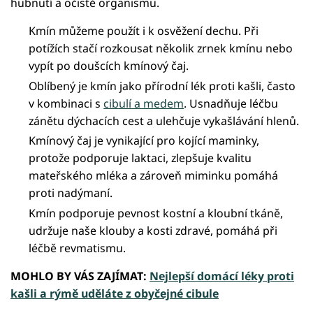
hubnutí a očistě organismu.
Kmín můžeme použít i k osvěžení dechu. Při
potížích stačí rozkousat několik zrnek kmínu nebo
vypít po doušcích kmínový čaj.
Oblíbený je kmín jako přírodní lék proti kašli, často
v kombinaci s
cibulí a medem
. Usnadňuje léčbu
zánětu dýchacích cest a ulehčuje vykašlávání hlenů.
Kmínový čaj je vynikající pro kojící maminky,
protože podporuje laktaci, zlepšuje kvalitu
mateřského mléka a zároveň miminku pomáhá
proti nadýmaní.
Kmín podporuje pevnost kostní a kloubní tkáně,
udržuje naše klouby a kosti zdravé, pomáhá při
léčbě revmatismu.
MOHLO BY VÁS ZAJÍMAT:
Nejlepší domácí léky proti
kašli a rýmě uděláte z obyčejné cibule