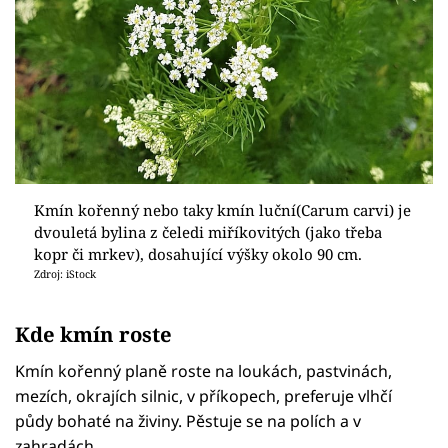
Kmín kořenný nebo taky kmín luční(Carum carvi) je
dvouletá bylina z čeledi miříkovitých (jako třeba
kopr či mrkev), dosahující výšky okolo 90 cm.
Zdroj: iStock
Kde kmín roste
Kmín kořenný planě roste na loukách, pastvinách,
mezích, okrajích silnic, v příkopech, preferuje vlhčí
půdy bohaté na živiny. Pěstuje se na polích a v
zahradách.