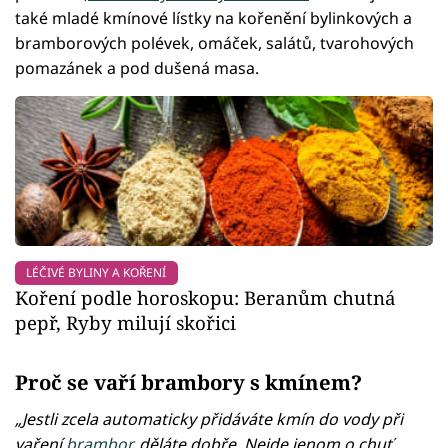
také mladé kmínové lístky na kořenění bylinkových a
bramborových polévek, omáček, salátů, tvarohových
pomazánek a pod dušená masa.
LÉČIVÉ BYLINY A KOŘENÍ
Koření podle horoskopu: Beranům chutná
pepř, Ryby milují skořici
Proč se vaří brambory s kmínem?
„Jestli zcela automaticky přidáváte kmín do vody při
vaření
brambor
, děláte dobře. Nejde jenom o chuť,