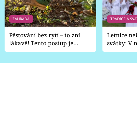
ZAHRADA
TRADICE A SVÁ
Pěstování bez rytí – to zní
Letnice ne
lákavě! Tento postup je
svátky: V n
vhodný jen pro některé
pondělí z
zahrady