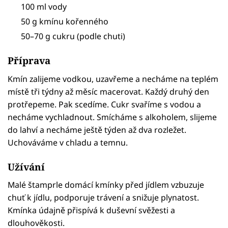
100 ml vody
50 g kmínu kořenného
50–70 g cukru (podle chuti)
Příprava
Kmín zalijeme vodkou, uzavřeme a necháme na teplém
místě tři týdny až měsíc macerovat. Každý druhý den
protřepeme. Pak scedíme. Cukr svaříme s vodou a
necháme vychladnout. Smícháme s alkoholem, slijeme
do lahví a necháme ještě týden až dva rozležet.
Uchováváme v chladu a temnu.
Užívání
Malé štamprle domácí kmínky před jídlem vzbuzuje
chuť k jídlu, podporuje trávení a snižuje plynatost.
Kmínka údajně přispívá k duševní svěžesti a
dlouhověkosti.