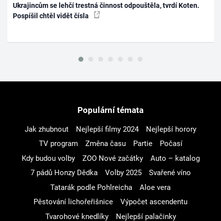
Ukrajincům se lehčí trestná činnost odpouštěla, tvrdí Koten.
Pospíšil chtěl vidět čísla
Populární témata
Jak zhubnout
Nejlepší filmy 2024
Nejlepší horory
TV program
Změna času
Partie
Počasí
Kdy budou volby
ZOO Nové začátky
Auto – katalog
7 pádů Honzy Dědka
Volby 2025
Svařené víno
Tatarák podle Pohlreicha
Aloe vera
Pěstování lichořeřišnice
Výpočet ascendentu
Tvarohové knedlíky
Nejlepší palačinky