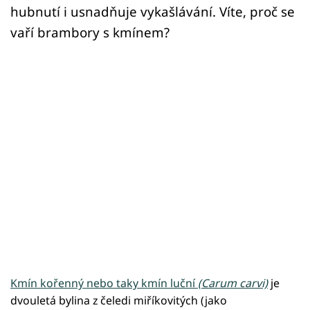
hubnutí i usnadňuje vykašlávání. Víte, proč se
vaří brambory s kmínem?
Kmín kořenný nebo taky kmín luční
(Carum carvi)
je
dvouletá bylina z čeledi miříkovitých (jako