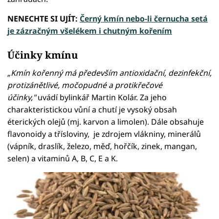
NENECHTE SI UJÍT:
Černý kmín nebo-li černucha setá
je zázračným všelékem i chutným kořením
Účinky kmínu
„Kmín kořenný má především antioxidační, dezinfekční,
protizánětlivé, močopudné a protikřečové
účinky,"
uvádí bylinkář Martin Kolár. Za jeho
charakteristickou vůní a chutí je vysoký obsah
éterických olejů (mj. karvon a limolen). Dále obsahuje
flavonoidy a třísloviny, je zdrojem vlákniny, minerálů
(vápník, draslík, železo, měď, hořčík, zinek, mangan,
selen) a vitaminů A, B, C, E a K.