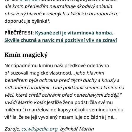
ale kmín především neutralizuje škodlivý solanin
obsažený hlavně v zelených a klíčících bramborách,"
doporučuje bylinkář.
PŘEČTĚTE SI:
Kysané zelí je vitaminová bomba.
Skvěle chutná a navíc má pozitivní vliv na zdraví
Kmín magický
Nenápadnému kmínu naši předkové odedávna
přisuzovali magické vlastnosti.
„Jeho hlavním
benefitem byla ochrana před zlými duchy a kouzly a
odhánění čarodějnic. Lidé pokládali semena kmínu na
věci, které chtěli ochránit před nenechavými zloději,"
uvádí Martin Kolár.
Jestliže žena podstrčila svému
milému či manželovi do kapsy několik semínek kmínu,
věřila, že se její vyvolený nezamiluje do žádné jiné...
Zdroje:
cs.wikipedia.org
, bylinkář Martin