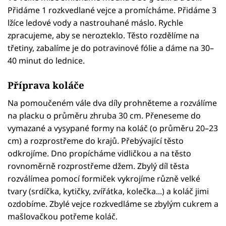
Přidáme 1 rozkvedlané vejce a promícháme. Přidáme 3
lžíce ledové vody a nastrouhané máslo. Rychle
zpracujeme, aby se nerozteklo. Těsto rozdělíme na
třetiny, zabalíme je do potravinové fólie a dáme na 30–
40 minut do lednice.
Příprava koláče
Na pomoučeném vále dva díly prohněteme a rozválíme
na placku o průměru zhruba 30 cm. Přeneseme do
vymazané a vysypané formy na koláč (o průměru 20–23
cm) a rozprostřeme do krajů. Přebývající těsto
odkrojíme. Dno propícháme vidličkou a na těsto
rovnoměrně rozprostřeme džem. Zbylý díl těsta
rozválímea pomocí formiček vykrojíme různě velké
tvary (srdíčka, kytičky, zvířátka, kolečka...) a koláč jimi
ozdobíme. Zbylé vejce rozkvedláme se zbylým cukrem a
mašlovačkou potřeme koláč.