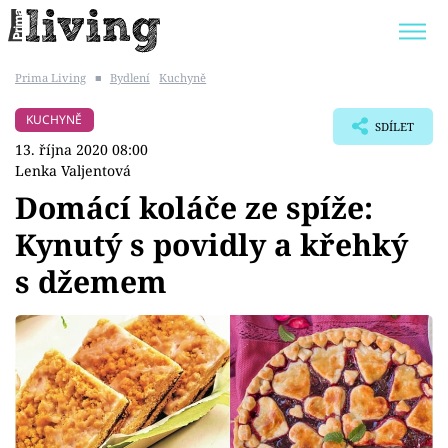
Prima Living
■
Bydlení
Kuchyně
Trendy:
JAK UŠETŘIT
POKOJOVÉ KVĚTINY
KUCHYNĚ
SDÍLET
BYDLENÍ SLAVNÝCH
ZAHRADA
13. října 2020 08:00
Lenka Valjentová
Domácí koláče ze spíže:
Kynutý s povidly a křehký
Témata
s džemem
Bydlení
Zahrada
Design