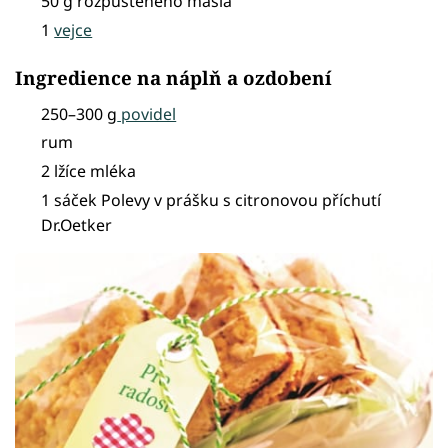
50 g rozpuštěného másla
1
vejce
Ingredience na náplň a ozdobení
250–300 g
povidel
rum
2 lžíce mléka
1 sáček Polevy v prášku s citronovou příchutí
Dr.Oetker