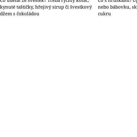
Co udělat ze švestek? Třeba rychlý koláč,
Co s hruškami? U
kynuté taštičky, hřejivý sirup či švestkový
nebo bábovku, sk
džem s čokoládou
cukru