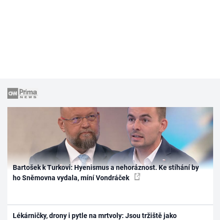
Bartošek k Turkovi: Hyenismus a nehoráznost. Ke stíhání by
ho Sněmovna vydala, míní Vondráček
Lékárničky, drony i pytle na mrtvoly: Jsou tržiště jako