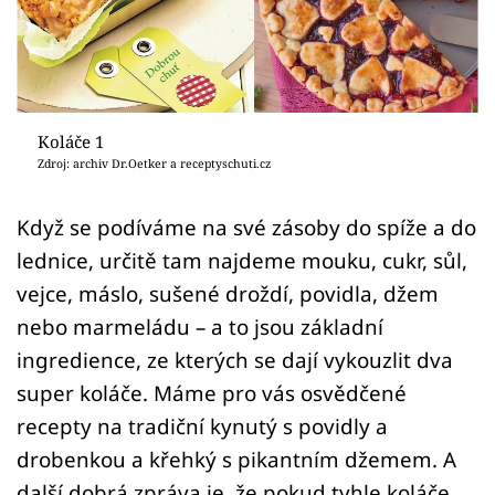
Sledujte prima+
Přihlášení
Koláče 1
Sledujte nás
Zdroj: archiv Dr.Oetker a receptyschuti.cz
Když se podíváme na své zásoby do spíže a do
lednice, určitě tam najdeme mouku, cukr, sůl,
vejce, máslo, sušené droždí, povidla, džem
nebo marmeládu – a to jsou základní
ingredience, ze kterých se dají vykouzlit dva
super koláče. Máme pro vás osvědčené
recepty na tradiční kynutý s povidly a
drobenkou a křehký s pikantním džemem. A
další dobrá zpráva je, že pokud tyhle koláče