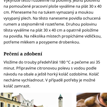
Vykynuté těsto rozdělíme na poloviny. Jednu polovinu
na pomoučené pracovní ploše vyválíme na plát 30 x 40
cm. Přeneseme ho na tukem vymazaný a moukou
vysypaný plech. Na těsto naneseme povidla ochucená
rumem a stejnoměrně rozetřeme. Druhou polovinu
těsta vyválíme na plát 30 x 40 cm a opatrně položíme
na povidla. Na několika místech propícháme vidličkou,
potřeme mlékem a posypeme drobenkou.
Pečení a zdobení
Vložíme do trouby předehřáté 180 °C a pečeme asi 35
minut. Připravíme citronovou polevu s vodou podle
návodu na obale a ještě horký koláč ozdobíme. Koláč
necháme vychladnout. V případě potřeby je možné
koláč zamrazit.