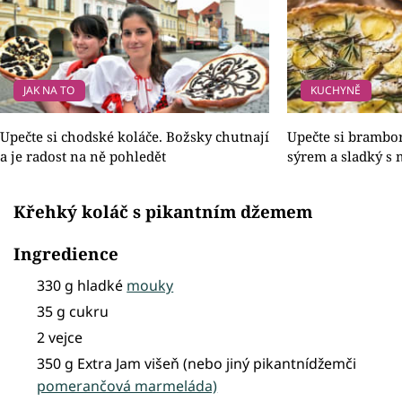
JAK NA TO
KUCHYNĚ
Upečte si chodské koláče. Božsky chutnají
Upečte si brambor
a je radost na ně pohledět
sýrem a sladký s
Křehký koláč s pikantním džemem
Ingredience
330 g hladké
mouky
35 g cukru
2 vejce
350 g Extra Jam višeň (nebo jiný pikantnídžemči
pomerančová marmeláda)