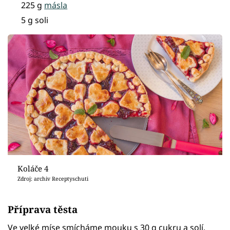
225 g
másla
5 g soli
Koláče 4
Zdroj: archiv Receptyschuti
Příprava těsta
Ve velké míse smícháme mouku s 30 g cukru a solí.