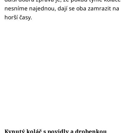
nesníme najednou, dají se oba zamrazit na
horší časy.
Kynutý koláč s povidly a drobenkou