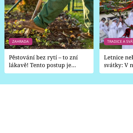
ZAHRADA
TRADICE A SVÁ
Pěstování bez rytí – to zní
Letnice ne
lákavě! Tento postup je
svátky: V n
vhodný jen pro některé
pondělí z
zahrady