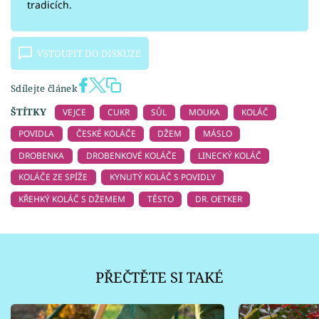
tradicích.
VSTOUPIT DO DISKUZE
Sdílejte článek
ŠTÍTKY
VEJCE
CUKR
SŮL
MOUKA
KOLÁČ
POVIDLA
ČESKÉ KOLÁČE
DŽEM
MÁSLO
DROBENKA
DROBENKOVÉ KOLÁČE
LINECKÝ KOLÁČ
KOLÁČE ZE SPÍŽE
KYNUTÝ KOLÁČ S POVIDLY
KŘEHKÝ KOLÁČ S DŽEMEM
TĚSTO
DR. OETKER
PŘEČTĚTE SI TAKÉ