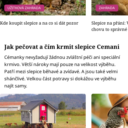
UŽITKOVÁ ZAHRADA
ZAHRADA
Kde koupit slepice a na co si dát pozor
Slepice na přání: 
chovu to správné
Jak pečovat a čím krmit slepice Cemani
Cémanky nevyžadují žádnou zvláštní péči ani speciální
krmivo. Větší nároky mají pouze na velikost výběhu.
Patří mezi slepice běhavé a zvídavé. A jsou také velmi
shánčlivé. Velkou část potravy si dokážou ve výběhu
najít samy.