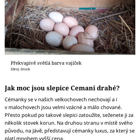
Překvapivě světlá barva vajíček
Zdroj: iStock
Jak moc jsou slepice Cemani drahé?
Cémanky se v našich velkochovech nechovají a i
v malochovech jsou velmi vzácné a málo chované.
Přesto pokud po takové slepici zatoužíte, seženete ji za
několik stovek korun. Na druhou stranu v místě svého
původu, na Jávě, představují cémanky luxus, za který se
platí mnohem vyšší cena.