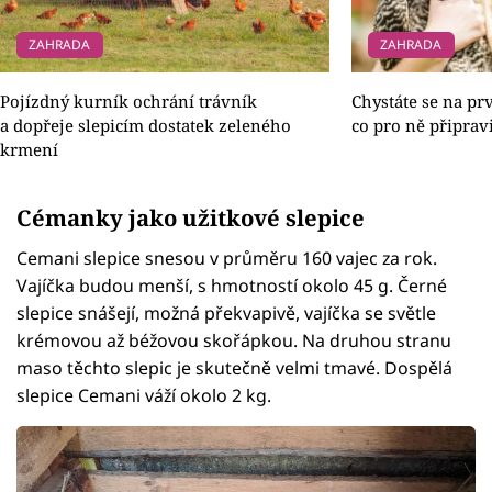
ZAHRADA
ZAHRADA
Pojízdný kurník ochrání trávník
Chystáte se na pr
a dopřeje slepicím dostatek zeleného
co pro ně připravi
krmení
Cémanky jako užitkové slepice
Cemani slepice snesou v průměru 160 vajec za rok.
Vajíčka budou menší, s hmotností okolo 45 g. Černé
slepice snášejí, možná překvapivě, vajíčka se světle
krémovou až béžovou skořápkou. Na druhou stranu
maso těchto slepic je skutečně velmi tmavé. Dospělá
slepice Cemani váží okolo 2 kg.