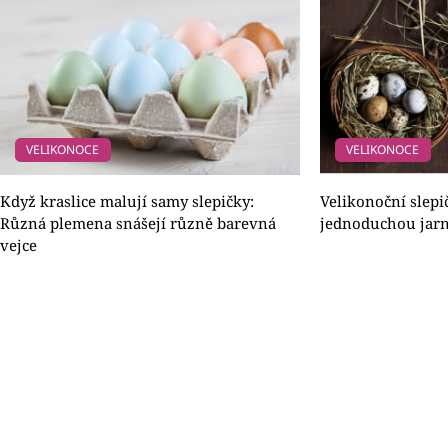
VELIKONOCE
VELIKONOCE
Když kraslice malují samy slepičky:
Velikonoční slepič
Různá plemena snášejí různě barevná
jednoduchou jarn
vejce