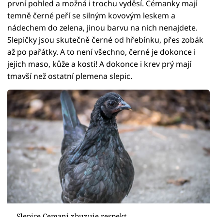
první pohled a možná i trochu vyděsí. Cémanky mají
temně černé peří se silným kovovým leskem a
nádechem do zelena, jinou barvu na nich nenajdete.
Slepičky jsou skutečně černé od hřebínku, přes zobák
až po pařátky. A to není všechno, černé je dokonce i
jejich maso, kůže a kosti! A dokonce i krev prý mají
tmavší než ostatní plemena slepic.
Slepice Cemani zbuzuje respekt