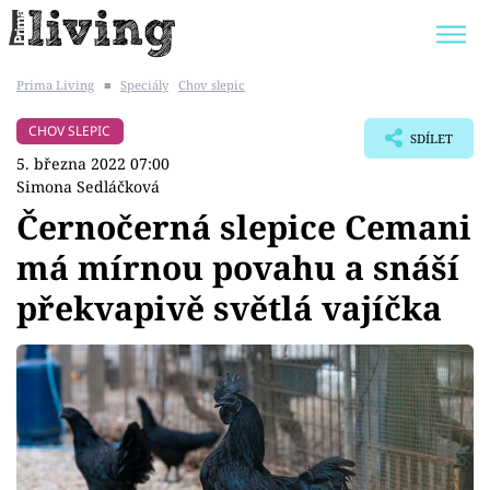
Prima Living
■
Speciály
Chov slepic
Trendy:
JAK UŠETŘIT
POKOJOVÉ KVĚTINY
CHOV SLEPIC
SDÍLET
BYDLENÍ SLAVNÝCH
ZAHRADA
5. března 2022 07:00
Simona Sedláčková
Černočerná slepice Cemani
má mírnou povahu a snáší
Témata
překvapivě světlá vajíčka
Bydlení
Zahrada
Design