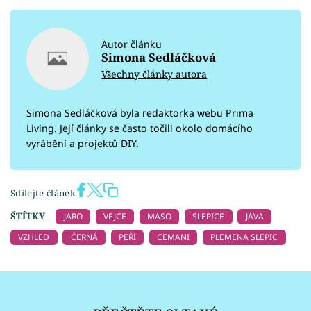
Autor článku
Simona Sedláčková
Všechny články autora
Simona Sedláčková byla redaktorka webu Prima
Living. Její články se často točili okolo domácího
vyrábění a projektů DIY.
Sdílejte článek
ŠTÍTKY
JARO
VEJCE
MASO
SLEPICE
JÁVA
VZHLED
ČERNÁ
PEŘÍ
CEMANI
PLEMENA SLEPIC