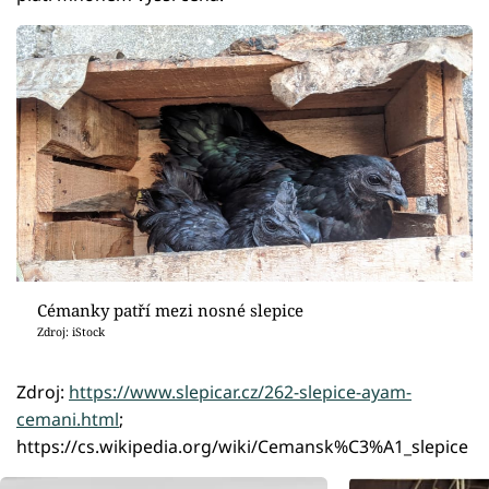
Cémanky patří mezi nosné slepice
Zdroj: iStock
Zdroj:
https://www.slepicar.cz/262-slepice-ayam-
cemani.html
;
https://cs.wikipedia.org/wiki/Cemansk%C3%A1_slepice