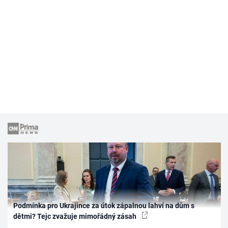
Podmínka pro Ukrajince za útok zápalnou lahví na dům s
dětmi? Tejc zvažuje mimořádný zásah