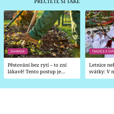
PŘEČTĚTE SI TAKÉ
ZAHRADA
TRADICE A SVÁ
Pěstování bez rytí – to zní
Letnice ne
lákavě! Tento postup je
svátky: V n
vhodný jen pro některé
pondělí z
zahrady