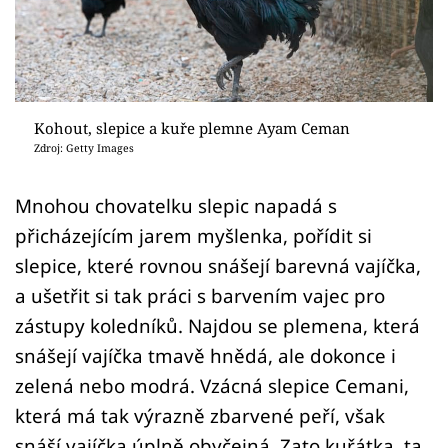
Sledujte prima+
Přihlášení
Kohout, slepice a kuře plemne Ayam Ceman
Sledujte nás
Zdroj: Getty Images
Mnohou chovatelku slepic napadá s
přicházejícím jarem myšlenka, pořídit si
slepice, které rovnou snášejí barevná vajíčka,
a ušetřit si tak práci s barvením vajec pro
zástupy koledníků. Najdou se plemena, která
snášejí vajíčka tmavě hnědá, ale dokonce i
zelená nebo modrá. Vzácná slepice Cemani,
která má tak výrazně zbarvené peří, však
snáší vajíčka úplně obyčejná. Zato kuřátka, ta