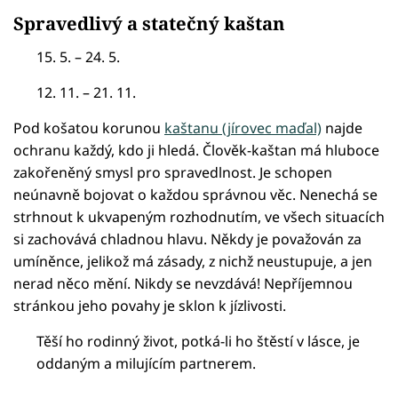
Spravedlivý a statečný kaštan
15. 5. – 24. 5.
12. 11. – 21. 11.
Pod košatou korunou
kaštanu (jírovec maďal)
najde
ochranu každý, kdo ji hledá. Člověk-kaštan má hluboce
zakořeněný smysl pro spravedlnost. Je schopen
neúnavně bojovat o každou správnou věc. Nenechá se
strhnout k ukvapeným rozhodnutím, ve všech situacích
si zachovává chladnou hlavu. Někdy je považován za
umíněnce, jelikož má zásady, z nichž neustupuje, a jen
nerad něco mění. Nikdy se nevzdává! Nepříjemnou
stránkou jeho povahy je sklon k jízlivosti.
Těší ho rodinný život, potká-li ho štěstí v lásce, je
oddaným a milujícím partnerem.