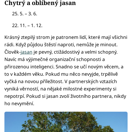
Chytrý a oblíbený jasan
25. 5. – 3. 6.
22. 11. – 1. 12.
Krásný ztepilý strom je patronem lidí, které mají všichni
rádi. Když půjdou štěstí naproti, nemůže je minout.
Člověk-
jasan
je pevný, ctižádostivý a velmi schopný.
Navíc má výjimečné organizační schopnosti a
přirozenou inteligenci. Snadno se učí novým věcem, a
to v každém věku. Pokud mu něco nevyjde, trpělivě
vyčká na novou příležitost. V partnerských vztazích
vyniká věrností, na nějaké milostné experimenty si
nepotrpí. Pokud si jasan zvolí životního partnera, nikdy
ho nevymění.