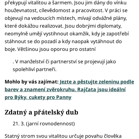
překypují vitalitou a šarmem. Jsou jim dány do vínku
houževnatost, cílevědomost a pracovitost. V práci se
objevují na vedoucích místech, mívají odvážné plány,
které dokážou realizovat. Jsou dobrými diplomaty,
neomylně umějí vystihnout okamžik, kdy je zapotřebí
stáhnout se do pozadí a kdy naopak vytáhnout do
boje. Většinou jsou oporou pro ostatní
. V manželství či partnerství se projevují jako
spolehliví partneři.
Mohlo by vás zajímat:
Jezte a pěstujte zeleninu podle
barev a znamení zvěrokruhu. Rajčata jsou ideální
pro Býky, cukety pro Panny
Zdatný a přátelský dub
21. 3. (jarní rovnodennost)
Statný strom svou vitalitou určuje povahu člověka