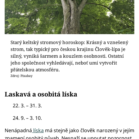
Starý keltský stromový horoskop: Krásný a vznešený
strom, tak typický pro českou krajinu Člověk-lípa je
silný, vyniká šarmem a kouzlem osobnosti. Ostatní
jeho společnost vyhledávají, neboť umí vytvořit
přátelskou atmosféru.
Zdroj: Pixabay
Laskavá a osobitá líska
22. 3. – 31. 3.
24. 9. – 3. 10.
Nenápadná
líska
má stejně jako člověk narozený v jejím
znamení osobitý půvab. Nesnaží se upoutat pozornost,