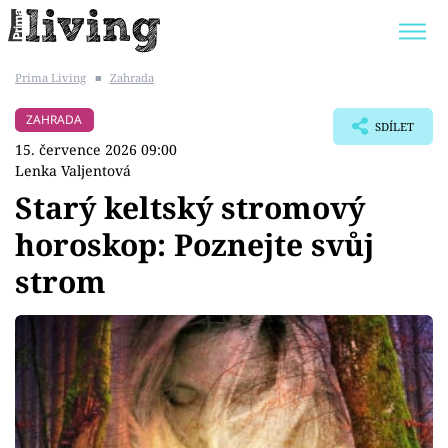
Prima Living
■
Zahrada
Trendy:
JAK UŠETŘIT
POKOJOVÉ KVĚTINY
ZAHRADA
SDÍLET
BYDLENÍ SLAVNÝCH
ZAHRADA
15. července 2026 09:00
Lenka Valjentová
Starý keltský stromový
horoskop: Poznejte svůj
Témata
strom
Bydlení
Zahrada
Design