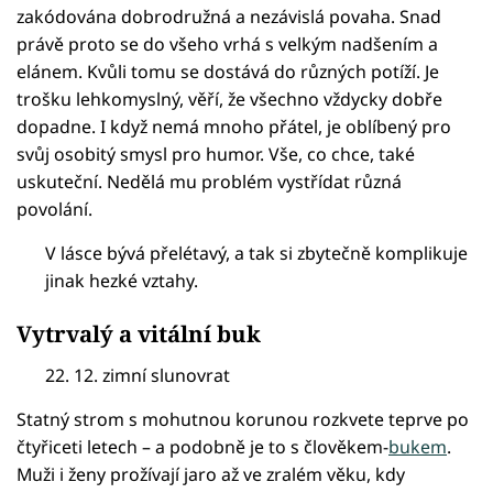
zakódována dobrodružná a nezávislá povaha. Snad
právě proto se do všeho vrhá s velkým nadšením a
elánem. Kvůli tomu se dostává do různých potíží. Je
trošku lehkomyslný, věří, že všechno vždycky dobře
dopadne. I když nemá mnoho přátel, je oblíbený pro
svůj osobitý smysl pro humor. Vše, co chce, také
uskuteční. Nedělá mu problém vystřídat různá
povolání.
V lásce bývá přelétavý, a tak si zbytečně komplikuje
jinak hezké vztahy.
Vytrvalý a vitální buk
22. 12. zimní slunovrat
Statný strom s mohutnou korunou rozkvete teprve po
čtyřiceti letech – a podobně je to s člověkem-
bukem
.
Muži i ženy prožívají jaro až ve zralém věku, kdy