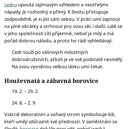
cedru
upoutá zajímavým vzhledem a neotřelými
nápady. Je rozhodný a přímý. K životu přistupuje
zodpovědně, je si jist sám sebou. V práci umí zapnout
na plné obrátky a strhnout pro svou věc i další. Lidé se
v jeho společnosti cítí příjemně, neboť je milý a má
pořád dobrou náladu, a proto ho rádi vyhledávají.
Cedr touží po vášnivých milostných
dobrodružstvích, ačkoli je ve své podstatě nesmělý.
Na svou vysněnou velkou lásku umí čekat.
Houževnatá a zábavná borovice
19. 2. – 29. 2.
24. 8. – 2. 9.
Vzácně dekorativní a voňavý strom symbolizuje lidi,
kteří umějí zdůraznit své přednosti. V zaměstnání se
člověk-
borovice
dokáže prosadit, neboť vyniká