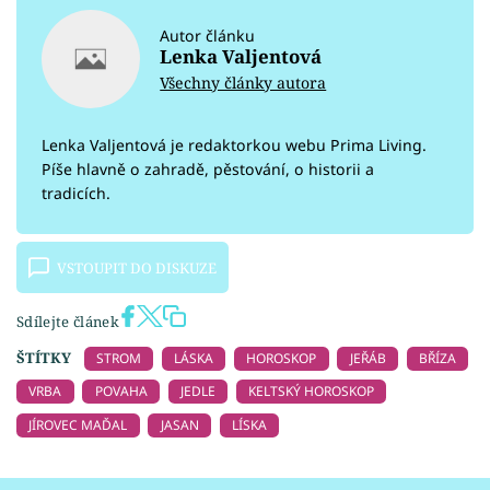
Autor článku
Lenka Valjentová
Všechny články autora
Lenka Valjentová je redaktorkou webu Prima Living.
Píše hlavně o zahradě, pěstování, o historii a
tradicích.
VSTOUPIT DO DISKUZE
Sdílejte článek
ŠTÍTKY
STROM
LÁSKA
HOROSKOP
JEŘÁB
BŘÍZA
VRBA
POVAHA
JEDLE
KELTSKÝ HOROSKOP
JÍROVEC MAĎAL
JASAN
LÍSKA