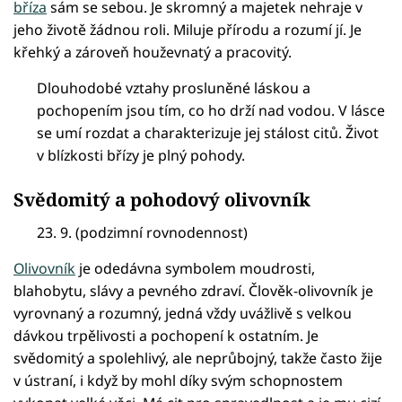
bříza
sám se sebou. Je skromný a majetek nehraje v
jeho životě žádnou roli. Miluje přírodu a rozumí jí. Je
křehký a zároveň houževnatý a pracovitý.
Dlouhodobé vztahy prosluněné láskou a
pochopením jsou tím, co ho drží nad vodou. V lásce
se umí rozdat a charakterizuje jej stálost citů. Život
v blízkosti břízy je plný pohody.
Svědomitý a pohodový olivovník
23. 9. (podzimní rovnodennost)
Olivovník
je odedávna symbolem moudrosti,
blahobytu, slávy a pevného zdraví. Člověk-olivovník je
vyrovnaný a rozumný, jedná vždy uvážlivě s velkou
dávkou trpělivosti a pochopení k ostatním. Je
svědomitý a spolehlivý, ale neprůbojný, takže často žije
v ústraní, i když by mohl díky svým schopnostem