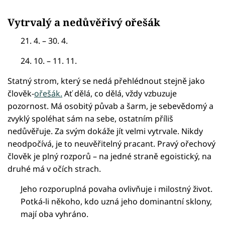
Vytrvalý a nedůvěřivý ořešák
21. 4. – 30. 4.
24. 10. – 11. 11.
Statný strom, který se nedá přehlédnout stejně jako
člověk-
ořešák.
Ať dělá, co dělá, vždy vzbuzuje
pozornost. Má osobitý půvab a šarm, je sebevědomý a
zvyklý spoléhat sám na sebe, ostatním příliš
nedůvěřuje. Za svým dokáže jít velmi vytrvale. Nikdy
neodpočívá, je to neuvěřitelný pracant. Pravý ořechový
člověk je plný rozporů – na jedné straně egoistický, na
druhé má v očích strach.
Jeho rozporuplná povaha ovlivňuje i milostný život.
Potká-li někoho, kdo uzná jeho dominantní sklony,
mají oba vyhráno.