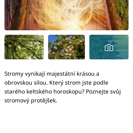
Sledujte prima+
Přihlášení
Sledujte nás
Stromy vynikají majestátní krásou a
obrovskou silou. Který strom jste podle
starého keltského horoskopu? Poznejte svůj
stromový protějšek.