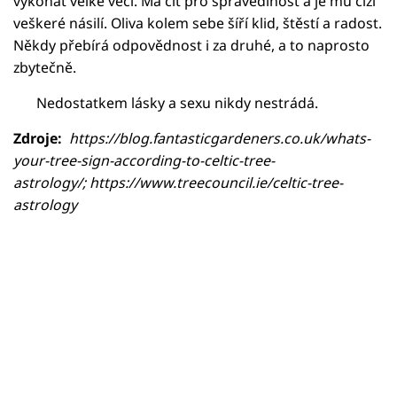
vykonat velké věci. Má cit pro spravedlnost a je mu cizí
veškeré násilí. Oliva kolem sebe šíří klid, štěstí a radost.
Někdy přebírá odpovědnost i za druhé, a to naprosto
zbytečně.
Nedostatkem lásky a sexu nikdy nestrádá.
Zdroje:
https://blog.fantasticgardeners.co.uk/whats-
your-tree-sign-according-to-celtic-tree-
astrology/; https://www.treecouncil.ie/celtic-tree-
astrology