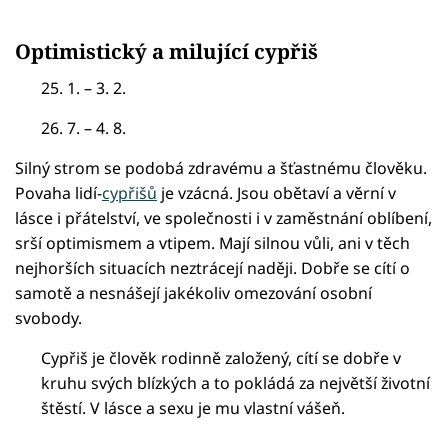
Optimistický a milující cypřiš
25. 1. – 3. 2.
26. 7. – 4. 8.
Silný strom se podobá zdravému a šťastnému člověku.
Povaha lidí-
cypřišů
je vzácná. Jsou obětaví a věrní v
lásce i přátelství, ve společnosti i v zaměstnání oblíbení,
srší optimismem a vtipem. Mají silnou vůli, ani v těch
nejhorších situacích neztrácejí naději. Dobře se cítí o
samotě a nesnášejí jakékoliv omezování osobní
svobody.
Cypřiš je člověk rodinně založený, cítí se dobře v
kruhu svých blízkých a to pokládá za největší životní
štěstí. V lásce a sexu je mu vlastní vášeň.