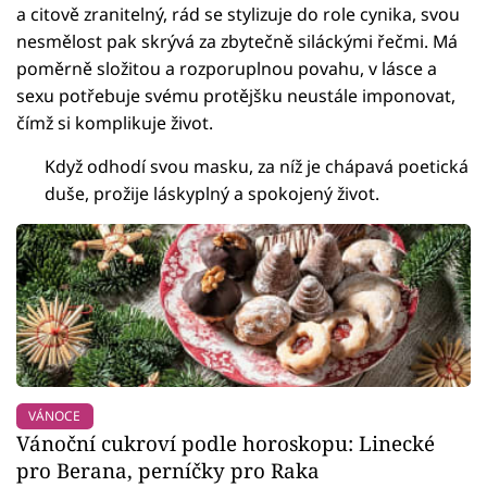
a citově zranitelný, rád se stylizuje do role cynika, svou
nesmělost pak skrývá za zbytečně siláckými řečmi. Má
poměrně složitou a rozporuplnou povahu, v lásce a
sexu potřebuje svému protějšku neustále imponovat,
čímž si komplikuje život.
Když odhodí svou masku, za níž je chápavá poetická
duše, prožije láskyplný a spokojený život.
VÁNOCE
Vánoční cukroví podle horoskopu: Linecké
pro Berana, perníčky pro Raka