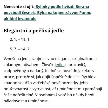
Nenechte si ujít:
Bylinky podle hvězd: Berana
povzbudí česnek, Býka nakopne zázvor, Pannu
uklidní levandule
Elegantní a pečlivá jedle
2. 1. – 11. 1.
5. 7. – 14. 7.
Vznešená jedle zaujme svou elegancí, originalitou a
chladným půvabem. Člověk-
jedle
je pracovitý,
zodpovědný a nadaný. Klidně se pustí do jakékoliv
práce, protože ví, jak dojít úspěšně do cíle. Rychle a
snadno se učí a vstřebává nové poznatky. Jeho
houževnatost a vytrvalost, až umíněnost mu pomáhají
řešit neřešitelné. V osobním životě ho někdy brzdí
náladovost a umíněnost.