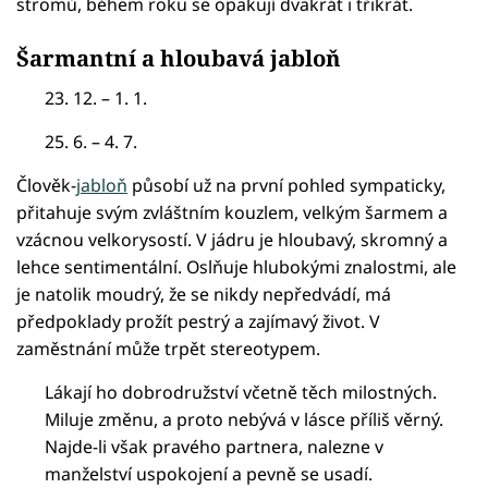
stromů, během roku se opakují dvakrát i třikrát.
Šarmantní a hloubavá jabloň
23. 12. – 1. 1.
25. 6. – 4. 7.
Člověk-
jabloň
působí už na první pohled sympaticky,
přitahuje svým zvláštním kouzlem, velkým šarmem a
vzácnou velkorysostí. V jádru je hloubavý, skromný a
lehce sentimentální. Oslňuje hlubokými znalostmi, ale
je natolik moudrý, že se nikdy nepředvádí, má
předpoklady prožít pestrý a zajímavý život. V
zaměstnání může trpět stereotypem.
Lákají ho dobrodružství včetně těch milostných.
Miluje změnu, a proto nebývá v lásce příliš věrný.
Najde-li však pravého partnera, nalezne v
manželství uspokojení a pevně se usadí.