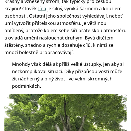
Krásný a vznešený strom, tak typický pro českou
krajinu! Člověk-
lípa
je silný, vyniká šarmem a kouzlem
osobnosti. Ostatní jeho společnost vyhledávají, neboť
umí vytvořit přátelskou atmosféru. Je většinou
oblíbený, protože kolem sebe šíří přátelskou atmosféru
a ovládá umění naslouchat druhým. Bývá dítětem
štěstěny, snadno a rychle dosahuje cílů, k nimž se
mnozí bolestně propracovávají.
Mnohdy však dělá až příliš velké ústupky, jen aby si
nezkomplikoval situaci. Díky přizpůsobivosti může
žít nádherný a plný život i ve velmi skromných
podmínkách.