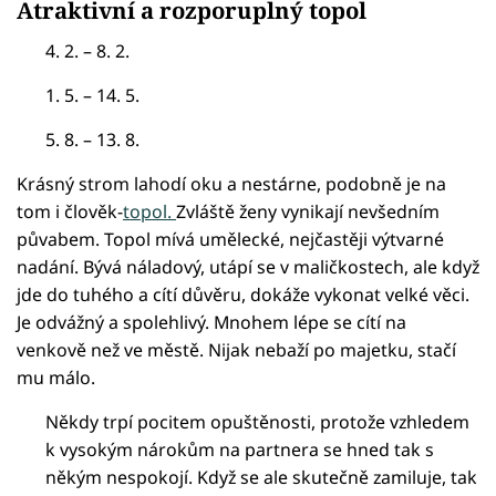
Atraktivní a rozporuplný topol
4. 2. – 8. 2.
1. 5. – 14. 5.
5. 8. – 13. 8.
Krásný strom lahodí oku a nestárne, podobně je na
tom i člověk-
topol.
Zvláště ženy vynikají nevšedním
půvabem. Topol mívá umělecké, nejčastěji výtvarné
nadání. Bývá náladový, utápí se v maličkostech, ale když
jde do tuhého a cítí důvěru, dokáže vykonat velké věci.
Je odvážný a spolehlivý. Mnohem lépe se cítí na
venkově než ve městě. Nijak nebaží po majetku, stačí
mu málo.
Někdy trpí pocitem opuštěnosti, protože vzhledem
k vysokým nárokům na partnera se hned tak s
někým nespokojí. Když se ale skutečně zamiluje, tak