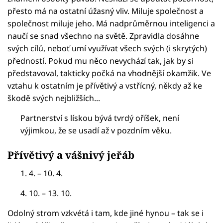
přesto má na ostatní úžasný vliv. Miluje společnost a
společnost miluje jeho. Má nadprůměrnou inteligenci a
naučí se snad všechno na světě. Zpravidla dosáhne
svých cílů, neboť umí využívat všech svých (i skrytých)
předností. Pokud mu něco nevychází tak, jak by si
představoval, takticky počká na vhodnější okamžik. Ve
vztahu k ostatním je přívětivý a vstřícný, někdy až ke
škodě svých nejbližších...
Partnerství s lískou bývá tvrdý oříšek, není
výjimkou, že se usadí až v pozdním věku.
Přívětivý a vášnivý jeřáb
1. 4. – 10. 4.
4. 10. – 13. 10.
Odolný strom vzkvétá i tam, kde jiné hynou – tak se i