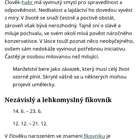
Člověk-
habr
má vyvinutý smysl pro spravedlnost a
odpovědnost. Nedbalost a lajdáctví ho dovedou vyvést
z míry. V životě se snaží čestně a poctivě obstát,
zároveň však bývá nerozhodný. Tajně sní o slávě a
miluje pochvalu, ve svém okolí mívá pověst náročného
konzervativce. V lásce touží poznat něco neobyčejného,
ovšem sám nedokáže vyvinout potřebnou iniciativu.
Častěji je osobou milovanou než milující.
Manželství bere jako závazek, který musí celý život
vzorně plnit. Skryté vášně se u některých mohou
projevit umělecky.
Nezávislý a lehkomyslný fíkovník
14. 6. – 23. 6.
12. 12. – 21. 12.
V člověku narozeném ve znamení
fíkovníku
je