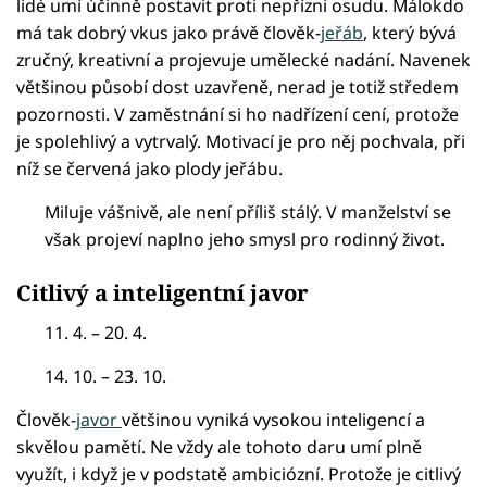
lidé umí účinně postavit proti nepřízni osudu. Málokdo
má tak dobrý vkus jako právě člověk-
jeřáb
, který bývá
zručný, kreativní a projevuje umělecké nadání. Navenek
většinou působí dost uzavřeně, nerad je totiž středem
pozornosti. V zaměstnání si ho nadřízení cení, protože
je spolehlivý a vytrvalý. Motivací je pro něj pochvala, při
níž se červená jako plody jeřábu.
Miluje vášnivě, ale není příliš stálý. V manželství se
však projeví naplno jeho smysl pro rodinný život.
Citlivý a inteligentní javor
11. 4. – 20. 4.
14. 10. – 23. 10.
Člověk-
javor
většinou vyniká vysokou inteligencí a
skvělou pamětí. Ne vždy ale tohoto daru umí plně
využít, i když je v podstatě ambiciózní. Protože je citlivý