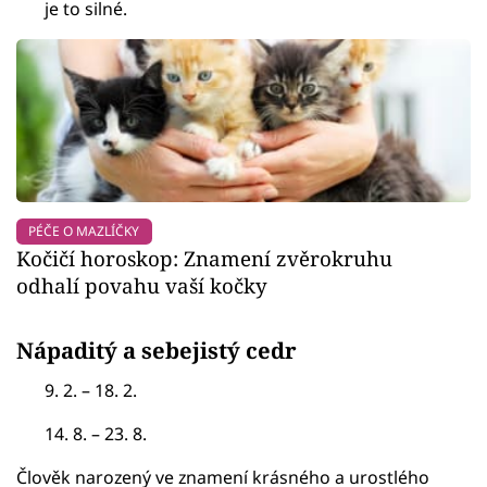
je to silné.
PÉČE O MAZLÍČKY
Kočičí horoskop: Znamení zvěrokruhu
odhalí povahu vaší kočky
Nápaditý a sebejistý cedr
9. 2. – 18. 2.
14. 8. – 23. 8.
Člověk narozený ve znamení krásného a urostlého