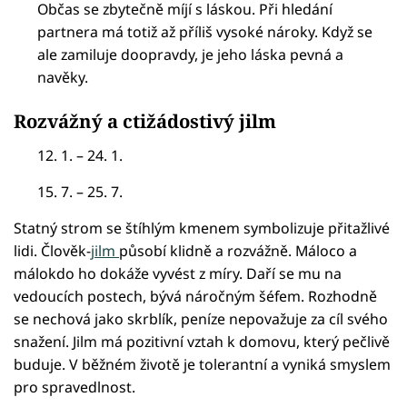
Občas se zbytečně míjí s láskou. Při hledání
partnera má totiž až příliš vysoké nároky. Když se
ale zamiluje doopravdy, je jeho láska pevná a
navěky.
Rozvážný a ctižádostivý jilm
12. 1. – 24. 1.
15. 7. – 25. 7.
Statný strom se štíhlým kmenem symbolizuje přitažlivé
lidi. Člověk-
jilm
působí klidně a rozvážně. Máloco a
málokdo ho dokáže vyvést z míry. Daří se mu na
vedoucích postech, bývá náročným šéfem. Rozhodně
se nechová jako skrblík, peníze nepovažuje za cíl svého
snažení. Jilm má pozitivní vztah k domovu, který pečlivě
buduje. V běžném životě je tolerantní a vyniká smyslem
pro spravedlnost.