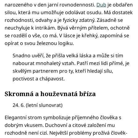
narozeného v den jarní rovnodennosti.
Dub
je obdařen
silou, která mu umožňuje odolávat osudu. Má dostatek
rozhodnosti, odvahy a je fyzicky zdatný. Zásadně se
neuchyluje k intrikám. Bývá věrným přítelem, ochotně
se rozdělí o vše, co má. V lásce je křehký, zapomíná se
opírat o svou železnou logiku.
Snadno uvěří, že přišla velká láska a může si tím
nabourat mnohaletý vztah. Patří mezi lidi přímé, je
skvělým partnerem pro ty, kteří hledají sílu,
poctivost a chápavost.
Skromná a houževnatá bříza
24. 6. (letní slunovrat)
Elegantní strom symbolizuje příjemného člověka s
dobrým vkusem. Duchovní a citové založení mu
rozhodně není cizí. Největší problémy prožívá člověk-