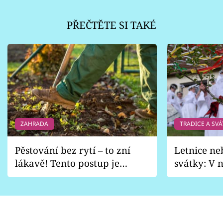
PŘEČTĚTE SI TAKÉ
ZAHRADA
TRADICE A SVÁ
Pěstování bez rytí – to zní
Letnice ne
lákavě! Tento postup je
svátky: V n
vhodný jen pro některé
pondělí z
zahrady