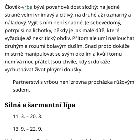
Člověk-
vrba
bývá povahově dost složitý: na jedné
straně velmi vnímavý a citlivý, na druhé až rozmarný a
náladový. Vyjít s ním není snadné. Je sebevědomý,
potrpí si na lichotky, někdy je jak malé dítě, které
vyžaduje až nekritický obdiv. Přitom ale umí naslouchat
druhým a rozumí bolavým duším. Snad proto dokáže
mistrně manipulovat se svým okolím a kvůli tomu
nemívá moc přátel. Jsou chvíle, kdy si dokáže
vychutnávat život plnými doušky.
Partnerství s vrbou není zrovna procházka růžovým
sadem.
Silná a šarmantní lípa
11. 3. – 20. 3.
13. 9. – 22. 9.