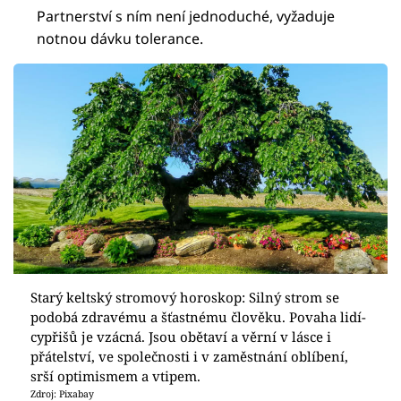
Partnerství s ním není jednoduché, vyžaduje
notnou dávku tolerance.
Starý keltský stromový horoskop: Silný strom se
podobá zdravému a šťastnému člověku. Povaha lidí-
cypřišů je vzácná. Jsou obětaví a věrní v lásce i
přátelství, ve společnosti i v zaměstnání oblíbení,
srší optimismem a vtipem.
Zdroj: Pixabay