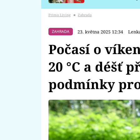
požáru
Prima Living
■
Zahrada
23. května 2025 12:34
Lenka
ZAHRADA
Počasí o víke
20 °C a déšť p
podmínky pro