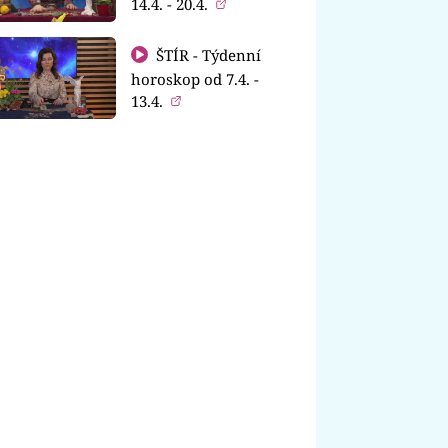
14.4. - 20.4.
ŠTÍR - Týdenní
horoskop od 7.4. -
13.4.