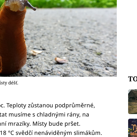
TO
sty déšť.
c. Teploty zůstanou podprůměrné,
ítat musíme s chladnými rány, na
ní mrazíky. Místy bude pršet.
o 18 °C svědčí nenáviděným slimákům.