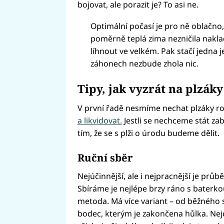
bojovat, ale porazit je? To asi ne.
Optimální počasí je pro ně oblačno,
poměrně teplá zima nezničila naklad
líhnout ve velkém. Pak stačí jedna 
záhonech nezbude zhola nic.
Tipy, jak vyzrát na plzáky
V první řadě nesmíme nechat plzáky r
a likvidovat.
Jestli se nechceme stát zab
tím, že se s plži o úrodu budeme dělit.
Ruční sběr
Nejúčinnější, ale i nejpracnější je průbě
Sbíráme je nejlépe brzy ráno s baterko
metoda. Má více variant – od běžného 
bodec, kterým je zakončena hůlka. Nejdů