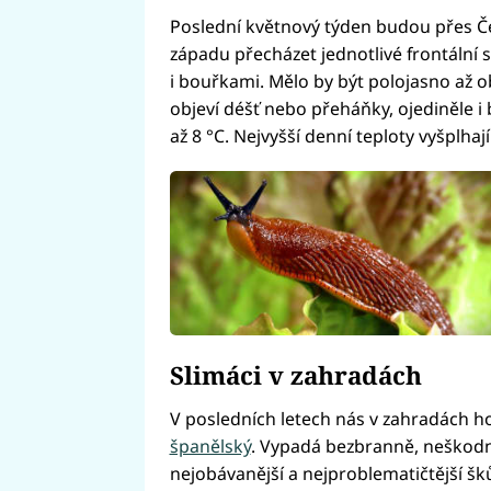
Poslední květnový týden budou přes Če
západu přecházet jednotlivé frontální
i bouřkami. Mělo by být polojasno až o
objeví déšť nebo přeháňky, ojediněle i
až 8 °C. Nejvyšší denní teploty vyšplhají
Slimáci v zahradách
V posledních letech nás v zahradách ho
španělský
. Vypadá bezbranně, neškodn
nejobávanější a nejproblematičtější šk