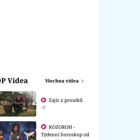
P Videa
Všechna videa
Zajíc z proutků
KOZOROH -
Týdenní horoskop od