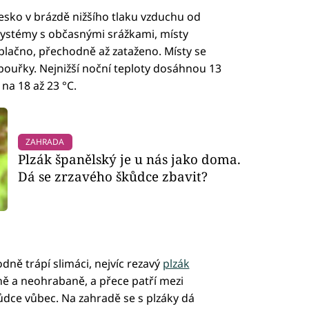
sko v brázdě nižšího tlaku vzduchu od
 systémy s občasnými srážkami, místy
blačno, přechodně až zataženo. Místy se
 bouřky. Nejnižší noční teploty dosáhnou 13
 na 18 až 23 °C.
ZAHRADA
Plzák španělský je u nás jako doma.
Dá se zrzavého škůdce zbavit?
dně trápí slimáci, nejvíc rezavý
plzák
ě a neohrabaně, a přece patří mezi
ůdce vůbec. Na zahradě se s plzáky dá