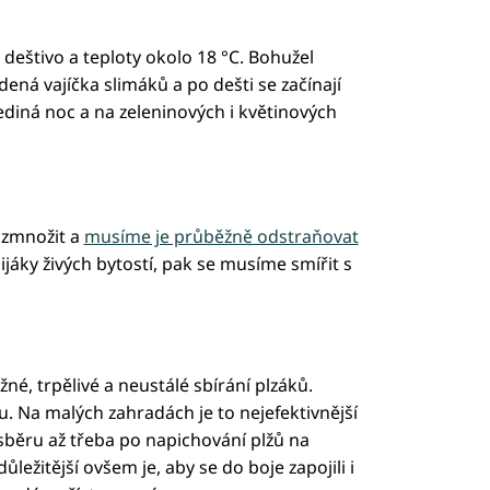
 deštivo a teploty okolo 18 °C. Bohužel
ená vajíčka slimáků a po dešti se začínají
jediná noc a na zeleninových i květinových
ozmnožit a
musíme je průběžně odstraňovat
ijáky živých bytostí, pak se musíme smířit s
žné, trpělivé a neustálé sbírání plzáků.
u. Na malých zahradách je to nejefektivnější
sběru až třeba po napichování plžů na
ležitější ovšem je, aby se do boje zapojili i