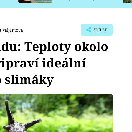
pro psy
 Valjentová
SDÍLET
ndu: Teploty okolo
řipraví ideální
 slimáky