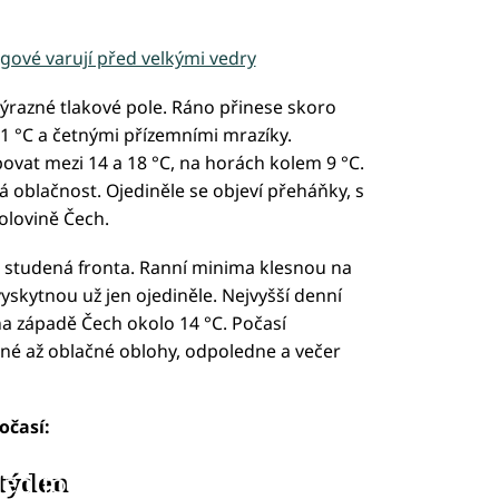
ové varují před velkými vedry
výrazné tlakové pole. Ráno přinese skoro
 1 °C a četnými přízemními mrazíky.
at mezi 14 a 18 °C, na horách kolem 9 °C.
 oblačnost. Ojediněle se objeví přeháňky, s
olovině Čech.
 studená fronta. Ranní minima klesnou na
vyskytnou už jen ojediněle. Nejvyšší denní
 na západě Čech okolo 14 °C. Počasí
né až oblačné oblohy, odpoledne a večer
očasí:
 týden
led to fetch