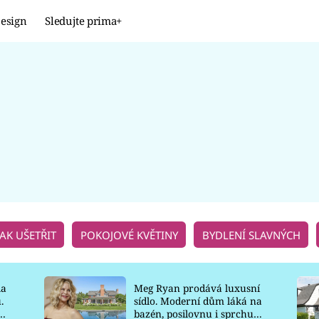
esign
Sledujte prima+
Design
TRENDY
JAK NA TO
PROMĚNY
NAŠE TIPY
JAK UŠETŘIT
POKOJOVÉ KVĚTINY
BYDLENÍ SLAVNÝCH
la
Meg Ryan prodává luxusní
.
sídlo. Moderní dům láká na
o
bazén, posilovnu i sprchu