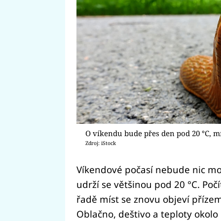
O víkendu bude přes den pod 20 °C, mí
Zdroj: iStock
Víkendové počasí nebude nic mo
udrží se většinou pod 20 °C. Poč
řadě míst se znovu objeví přízem
Oblačno, deštivo a teploty okol