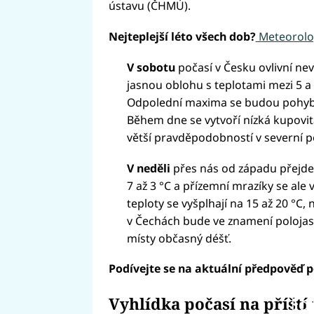
ústavu (ČHMÚ).
Nejteplejší léto všech dob?
Meteorolog
V sobotu
počasí v Česku ovlivní ne
jasnou oblohu s teplotami mezi 5 a
Odpolední maxima se budou pohybov
Během dne se vytvoří nízká kupovitá
větší pravděpodobností v severní p
V neděli
přes nás od západu přejde
7 až 3 °C a přízemní mrazíky se ale 
teploty se vyšplhají na 15 až 20 °C,
v Čechách bude ve znamení polojas
místy občasný déšť.
Podívejte se na aktuální předpověď p
Vyhlídka počasí na příští
Fai