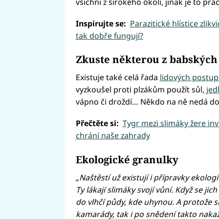
všichni z širokého okolí, jinak je to prá
Inspirujte se:
Parazitické hlístice zlikv
tak dobře fungují?
Zkuste některou z babských
Existuje také celá řada
lidových postu
vyzkoušel proti plzákům použít sůl,
jed
vápno či droždí… Někdo na ně nedá dop
Přečtěte si:
Tygr mezi slimáky žere inv
chrání naše zahrady
Ekologické granulky
„Naštěstí už existují i přípravky ekolo
Ty lákají slimáky svojí vůní. Když se ji
do vlhčí půdy, kde uhynou. A protože s
kamarády, tak i po snědení takto nak