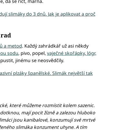
ce, dá se říct, marná.
idují slimáky do 3 dnů. Jak je aplikovat a proč
 rad
pů a metod
. Každý zahrádkář už asi někdy
lou sodu
, pivo, popel,
vaječné skořápky
,
lógr,
ustit, jinému se neosvědčily.
azivní plzáky španělské. Slimák největší tak
gické, které můžeme rozmístit kolem sazenic.
ch dotknou, mají pocit žízně a zalezou hluboko
limáci jsou kanibalové, konzumují své mrtvé
aženého slimáka konzument uhyne. A tím