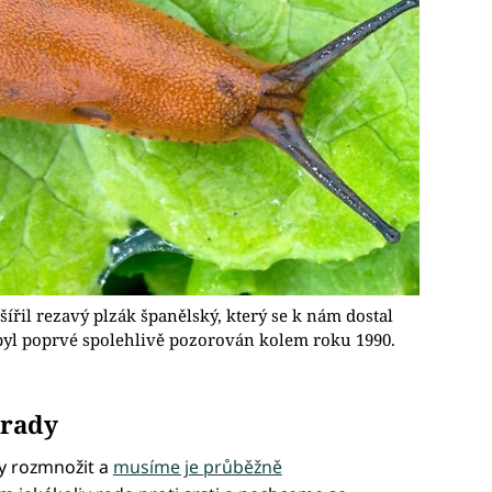
šířil rezavý plzák španělský, který se k nám dostal
byl poprvé spolehlivě pozorován kolem roku 1990.
hrady
y rozmnožit a
musíme je průběžně