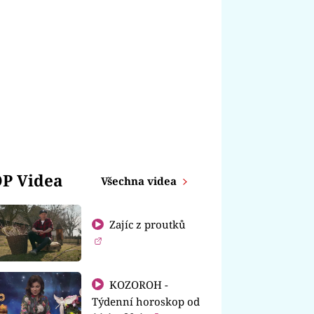
P Videa
Všechna videa
Zajíc z proutků
KOZOROH -
Týdenní horoskop od