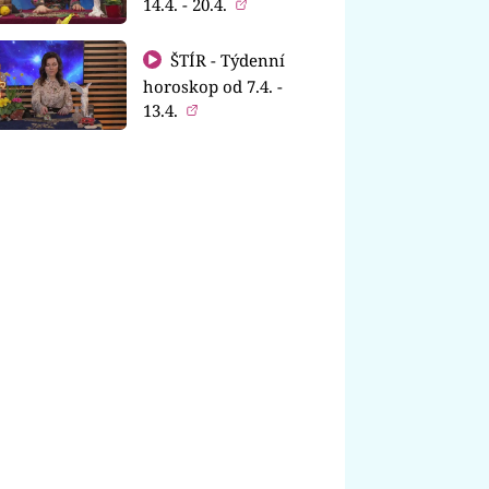
14.4. - 20.4.
ŠTÍR - Týdenní
horoskop od 7.4. -
13.4.