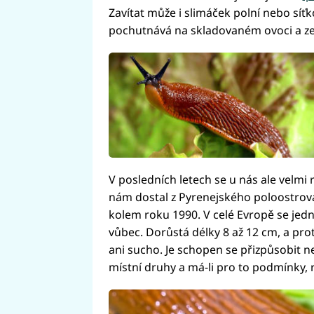
Zavítat může i slimáček polní nebo síťk
pochutnává na skladovaném ovoci a ze
V posledních letech se u nás ale velmi r
nám dostal z Pyrenejského poloostrova
kolem roku 1990. V celé Evropě se jedn
vůbec. Dorůstá délky 8 až 12 cm, a prot
ani sucho. Je schopen se přizpůsobit n
místní druhy a má-li pro to podmínky,