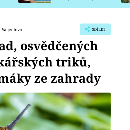
pro psy
 Valjentová
SDÍLET
ad, osvědčených
kářských triků,
imáky ze zahrady