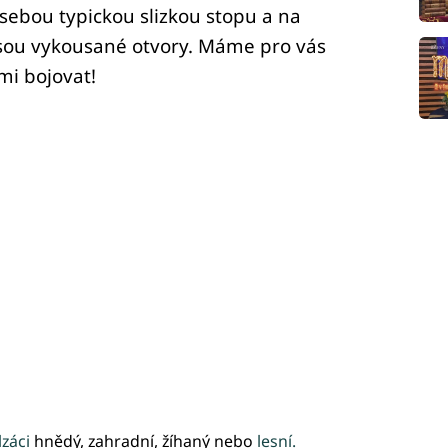
sebou typickou slizkou stopu a na
jsou vykousané otvory. Máme pro vás
imi bojovat!
záci
hnědý, zahradní, žíhaný nebo
lesní.