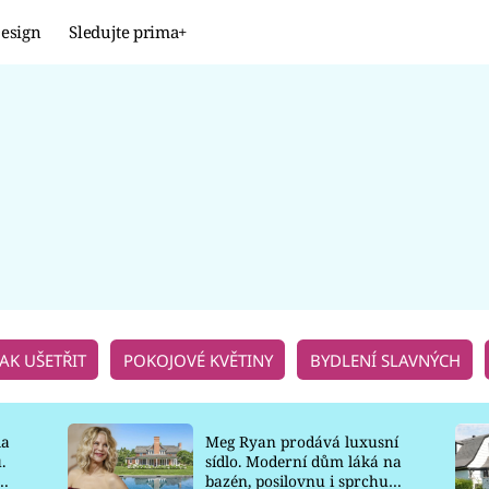
esign
Sledujte prima+
Design
TRENDY
JAK NA TO
PROMĚNY
NAŠE TIPY
JAK UŠETŘIT
POKOJOVÉ KVĚTINY
BYDLENÍ SLAVNÝCH
la
Meg Ryan prodává luxusní
.
sídlo. Moderní dům láká na
o
bazén, posilovnu i sprchu