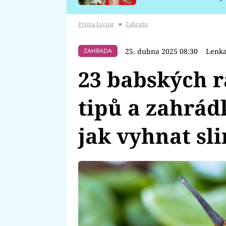
požáru
Prima Living
■
Zahrada
25. dubna 2025 08:30
Lenka
ZAHRADA
23 babských r
tipů a zahrád
jak vyhnat sl