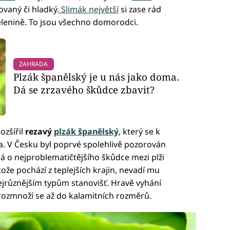
ovaný či hladký.
Slimák největší
si zase rád
lenině. To jsou všechno domorodci.
ZAHRADA
Plzák španělský je u nás jako doma.
Dá se zrzavého škůdce zbavit?
ozšířil
rezavý
plzák španělský
, který se k
. V Česku byl poprvé spolehlivě pozorován
á o nejproblematičtějšího škůdce mezi plži
ože pochází z teplejších krajin, nevadí mu
ejrůznějším typům stanovišť. Hravě vyhání
 rozmnoží se až do kalamitních rozměrů.