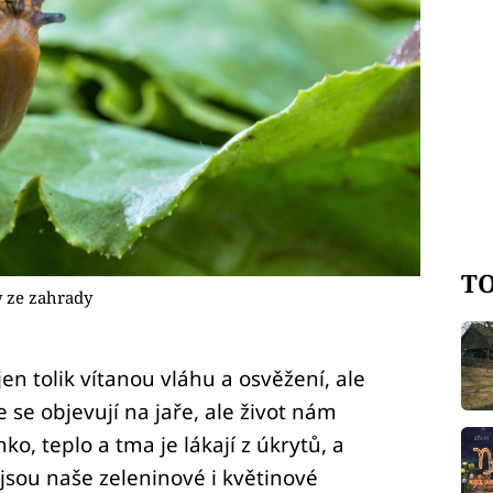
TO
y ze zahrady
en tolik vítanou vláhu a osvěžení, ale
 se objevují na jaře, ale život nám
o, teplo a tma je lákají z úkrytů, a
 jsou naše zeleninové i květinové