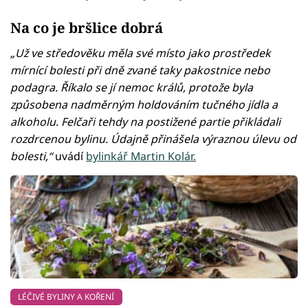
Na co je bršlice dobrá
„Už ve středověku měla své místo jako prostředek
mírnící bolesti při dně zvané taky pakostnice nebo
podagra. Říkalo se jí nemoc králů, protože byla
způsobena nadměrným holdováním tučného jídla a
alkoholu. Felčaři tehdy na postižené partie přikládali
rozdrcenou bylinu. Údajně přinášela výraznou úlevu od
bolesti,“
uvádí
bylinkář Martin Kolár.
LÉČIVÉ BYLINY A KOŘENÍ