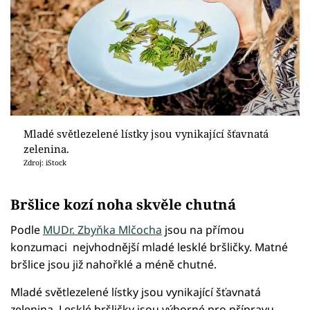
Mladé světlezelené lístky jsou vynikající šťavnatá
zelenina.
Zdroj: iStock
Bršlice kozí noha skvěle chutná
Podle
MUDr. Zbyňka Mlčocha
jsou na přímou
konzumaci nejvhodnější mladé lesklé bršličky. Matné
bršlice jsou již nahořklé a méně chutné.
Mladé světlezelené lístky jsou vynikající šťavnatá
zelenina. Lesklé bršličky jsou výborné pro přípravu