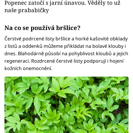
Popenec zatočí s jarní únavou. Věděly to už
naše prababičky
Na co se používá bršlice?
Čerstvé podrcené listy bršlice a horké kašovité obklady
z listů a oddenků můžeme přikládat na bolavé klouby i
dnes. Blahodárně působí na pohyblivost kloubů a jejich
regeneraci. Rozdrcené čerstvé listy podporují i hojení
kožních onemocnění.