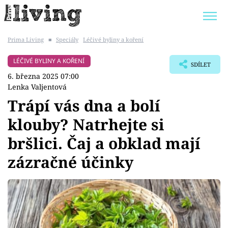
Prima Living
■
Speciály
Léčivé byliny a koření
Trendy:
JAK UŠETŘIT
POKOJOVÉ KVĚTINY
LÉČIVÉ BYLINY A KOŘENÍ
SDÍLET
BYDLENÍ SLAVNÝCH
ZAHRADA
6. března 2025 07:00
Lenka Valjentová
Trápí vás dna a bolí
klouby? Natrhejte si
Témata
bršlici. Čaj a obklad mají
Bydlení
zázračné účinky
Zahrada
Design