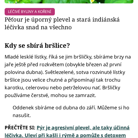
LÉČIVÉ BYLINY A KOŘENÍ
Pěťour je úporný plevel a stará indiánská
léčivka snad na všechno
Kdy se sbírá bršlice?
Mladé lesklé lístky, říká se jim bršličky, sbíráme brzy na
jaře ještě před rozkvětem (obvykle březen až první
polovina dubna). Světlezelené, sotva rozvinuté lístky
bršlice jsou velice chutné a připomínají tak trochu
karotku, celerovou nebo petrželovou nať. Bršličky
používáme čerstvé, mohou se zamrazit.
Oddenek sbíráme od dubna do září. Můžeme si ho
nasušit.
PŘEČTĚTE SI:
Pýr je agresivní plevel, ale taky účinná
léčivka. Uleví při kašli i rýmě a pomůže s detoxem