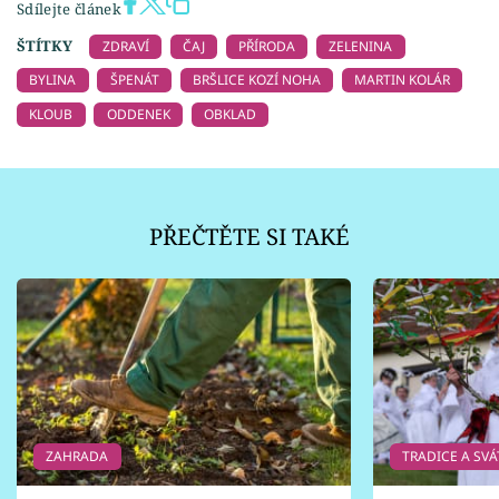
Sdílejte článek
ŠTÍTKY
ZDRAVÍ
ČAJ
PŘÍRODA
ZELENINA
BYLINA
ŠPENÁT
BRŠLICE KOZÍ NOHA
MARTIN KOLÁR
KLOUB
ODDENEK
OBKLAD
PŘEČTĚTE SI TAKÉ
ZAHRADA
TRADICE A SVÁ