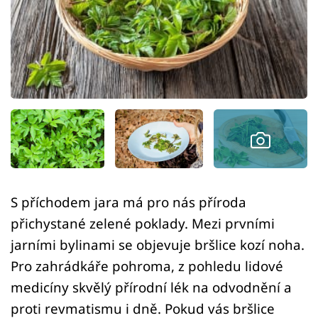
Sledujte prima+
Přihlášení
Sledujte nás
S příchodem jara má pro nás příroda
přichystané zelené poklady. Mezi prvními
jarními bylinami se objevuje bršlice kozí noha.
Pro zahrádkáře pohroma, z pohledu lidové
medicíny skvělý přírodní lék na odvodnění a
proti revmatismu i dně. Pokud vás bršlice