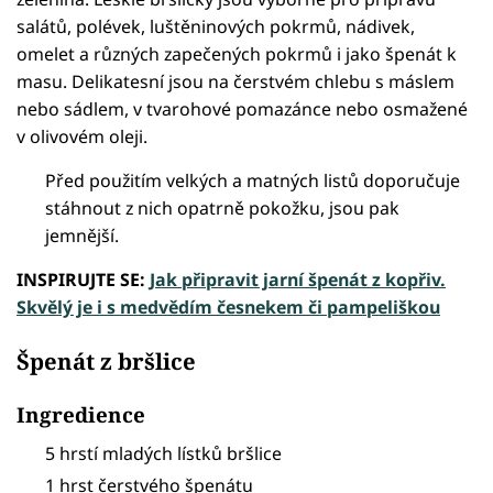
salátů, polévek, luštěninových pokrmů, nádivek,
omelet a různých zapečených pokrmů i jako špenát k
masu. Delikatesní jsou na čerstvém chlebu s máslem
nebo sádlem, v tvarohové pomazánce nebo osmažené
v olivovém oleji.
Před použitím velkých a matných listů doporučuje
stáhnout z nich opatrně pokožku, jsou pak
jemnější.
INSPIRUJTE SE:
Jak připravit jarní špenát z kopřiv.
Skvělý je i s medvědím česnekem či pampeliškou
Špenát z bršlice
Ingredience
5 hrstí mladých lístků bršlice
1 hrst čerstvého špenátu