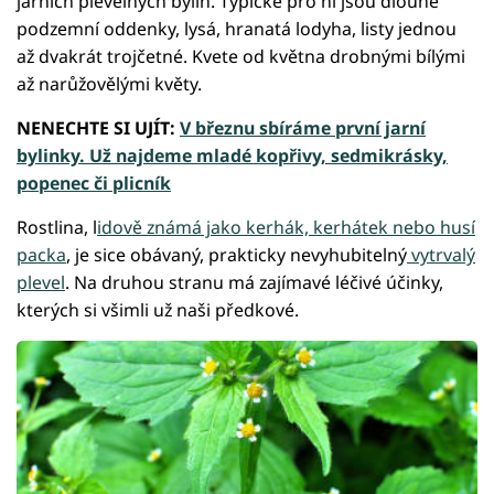
jarních plevelných bylin. Typické pro ni jsou dlouhé
podzemní oddenky, lysá, hranatá lodyha, listy jednou
až dvakrát trojčetné. Kvete od května drobnými bílými
až narůžovělými květy.
NENECHTE SI UJÍT:
V březnu sbíráme první jarní
bylinky. Už najdeme mladé kopřivy, sedmikrásky,
popenec či plicník
Rostlina, l
idově známá jako kerhák, kerhátek nebo husí
packa
, je sice obávaný, prakticky nevyhubitelný
vytrvalý
plevel
. Na druhou stranu má zajímavé léčivé účinky,
kterých si všimli už naši předkové.