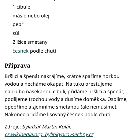
1 cibule
máslo nebo olej
pepř
sůl
2 lžíce smetany
česnek
podle chuti
Příprava
Bršlici a špenát nakrájíme, krátce spaříme horkou
vodou a necháme okapat. Na tuku orestujeme
nahrubo nasekanou cibuli, přidáme bršlici a špenát,
podlijeme trochou vody a dusíme doměkka. Osolíme,
opepříme a zjemníme smetanou (ale nemusíme).
Nakonec přidáme lisovaný česnek podle chuti.
Zdroje:
bylinkář Martin Kolár,
cs.wikipedia.org
,
bylinkyprovsechny.cz