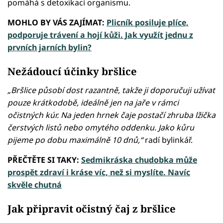
pomáhá s detoxikací organismu.
MOHLO BY VÁS ZAJÍMAT:
Plicník posiluje plíce,
podporuje trávení a hojí kůži. Jak využít jednu z
prvních jarních bylin?
Nežádoucí účinky bršlice
„Bršlice působí dost razantně, takže ji doporučuji užívat
pouze krátkodobě, ideálně jen na jaře v rámci
očistných kúr. Na jeden hrnek čaje postačí zhruba lžička
čerstvých listů nebo omytého oddenku. Jako kůru
pijeme po dobu maximálně 10 dnů,“
radí bylinkář.
PŘEČTĚTE SI TAKY:
Sedmikráska chudobka může
prospět zdraví i kráse víc, než si myslíte. Navíc
skvěle chutná
Jak připravit očistný čaj z bršlice