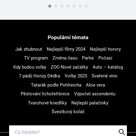
Populární témata
Jak zhubnout
Nejlepší filmy 2024
Nejlepší horory
TV program
Změna času
Partie
Počasí
Kdy budou volby
ZOO Nové začátky
Auto – katalog
7 pádů Honzy Dědka
Volby 2025
Svařené víno
Tatarák podle Pohlreicha
Aloe vera
Pěstování lichořeřišnice
Výpočet ascendentu
Tvarohové knedlíky
Nejlepší palačinky
Švestkový koláč