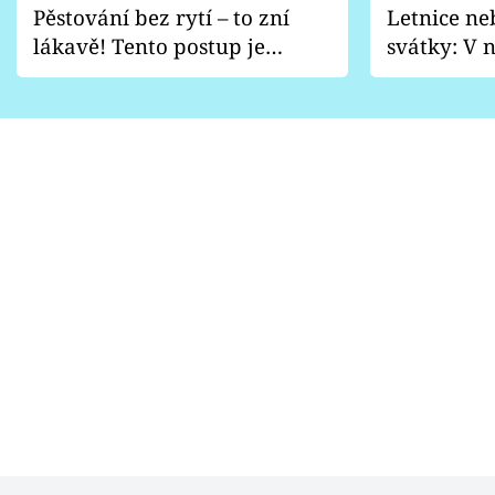
Pěstování bez rytí – to zní
Letnice ne
lákavě! Tento postup je
svátky: V n
vhodný jen pro některé
pondělí z
zahrady