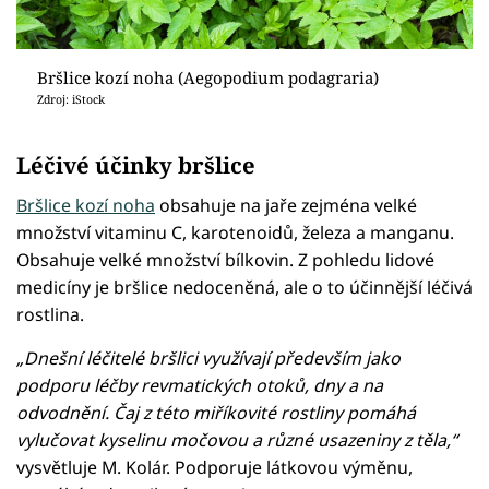
Bršlice kozí noha (Aegopodium podagraria)
Zdroj: iStock
Léčivé účinky bršlice
Bršlice kozí noha
obsahuje na jaře zejména velké
množství vitaminu C, karotenoidů, železa a manganu.
Obsahuje velké množství bílkovin. Z pohledu lidové
medicíny je bršlice nedoceněná, ale o to účinnější léčivá
rostlina.
„Dnešní léčitelé bršlici využívají především jako
podporu léčby revmatických otoků, dny a na
odvodnění. Čaj z této miříkovité rostliny pomáhá
vylučovat kyselinu močovou a různé usazeniny z těla,“
vysvětluje M. Kolár. Podporuje látkovou výměnu,