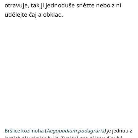
otravuje, tak ji jednoduše snězte nebo z ní
udělejte čaj a obklad.
Bršlice kozí noha (
Aegopodium podagraria)
j
e jednou z