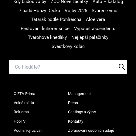
Kdy budou volby
ZOO Nové začátky
Auto – katalog
7 pádů Honzy Dědka
Volby 2025
Svařené víno
Tatarák podle Pohlreicha
Aloe vera
Pěstování lichořeřišnice
Výpočet ascendentu
Tvarohové knedlíky
Nejlepší palačinky
Švestkový koláč
O FTV Prima
Management
Volná místa
Press
Reklama
Castingy a výzvy
HbbTV
Kontakty
Podmínky užívání
Zpracování osobních údajů