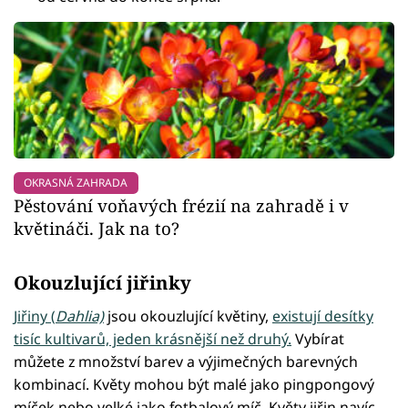
OKRASNÁ ZAHRADA
Pěstování voňavých frézií na zahradě i v
květináči. Jak na to?
Okouzlující jiřinky
Jiřiny (
Dahlia)
jsou okouzlující květiny,
existují desítky
tisíc kultivarů, jeden krásnější než druhý.
Vybírat
můžete z množství barev a výjimečných barevných
kombinací. Květy mohou být malé jako pingpongový
míček nebo velké jako fotbalový míč. Květy jiřin navíc