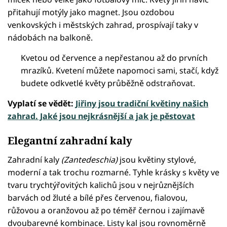
přitahují motýly jako magnet. Jsou ozdobou
venkovských i městských zahrad, prospívají taky v
nádobách na balkoně.
Kvetou od července a nepřestanou až do prvních
mrazíků. Kvetení můžete napomoci sami, stačí, když
budete odkvetlé květy průběžně odstraňovat.
Vyplatí se vědět:
Jiřiny jsou tradiční květiny našich
zahrad. Jaké jsou nejkrásnější a jak je pěstovat
Elegantní zahradní kaly
Zahradní kaly
(Zantedeschia)
jsou květiny stylové,
moderní a tak trochu rozmarné. Tyhle krásky s květy ve
tvaru trychtýřovitých kalichů jsou v nejrůznějších
barvách od žluté a bílé přes červenou, fialovou,
růžovou a oranžovou až po téměř černou i zajímavě
dvoubarevné kombinace. Listy kal jsou rovnoměrně