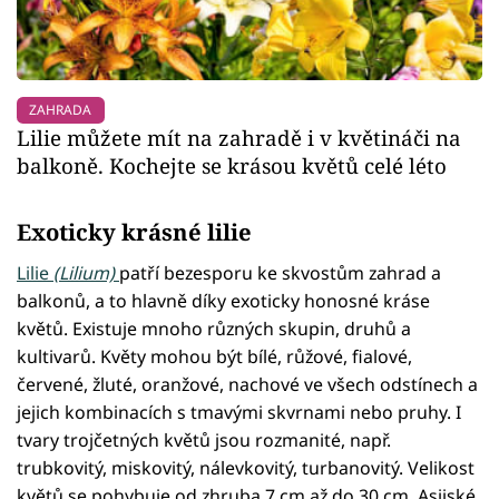
ZAHRADA
Lilie můžete mít na zahradě i v květináči na
balkoně. Kochejte se krásou květů celé léto
Exoticky krásné lilie
Lilie
(Lilium)
patří bezesporu ke skvostům zahrad a
balkonů, a to hlavně díky exoticky honosné kráse
květů. Existuje mnoho různých skupin, druhů a
kultivarů. Květy mohou být bílé, růžové, fialové,
červené, žluté, oranžové, nachové ve všech odstínech a
jejich kombinacích s tmavými skvrnami nebo pruhy. I
tvary trojčetných květů jsou rozmanité, např.
trubkovitý, miskovitý, nálevkovitý, turbanovitý. Velikost
květů se pohybuje od zhruba 7 cm až do 30 cm. Asijské