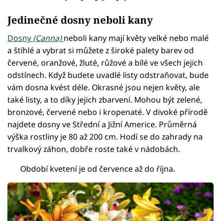
Jedinečné dosny neboli kany
Dosny
(Canna)
neboli kany mají květy velké nebo malé
a štíhlé a vybrat si můžete z široké palety barev od
červené, oranžové, žluté, růžové a bílé ve všech jejich
odstínech. Když budete uvadlé listy odstraňovat, bude
vám dosna kvést déle. Okrasné jsou nejen květy, ale
také listy, a to díky jejich zbarvení. Mohou být zelené,
bronzové, červené nebo i kropenaté. V divoké přírodě
najdete dosny ve Střední a Jižní Americe. Průměrná
výška rostliny je 80 až 200 cm. Hodí se do zahrady na
trvalkový záhon, dobře roste také v nádobách.
Období kvetení je od července až do října.