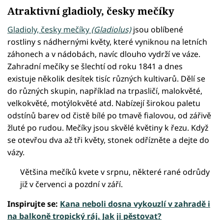
Atraktivní gladioly, česky mečíky
Gladioly, česky mečíky
(Gladiolus)
jsou oblíbené
rostliny s nádhernými květy, které vyniknou na letních
záhonech a v nádobách, navíc dlouho vydrží ve váze.
Zahradní mečíky se šlechtí od roku 1841 a dnes
existuje několik desítek tisíc různých kultivarů. Dělí se
do různých skupin, například na trpasličí, malokvěté,
velkokvěté, motýlokvěté atd. Nabízejí širokou paletu
odstínů barev od čistě bílé po tmavě fialovou, od zářivě
žluté po rudou. Mečíky jsou skvělé květiny k řezu. Když
se otevřou dva až tři květy, stonek odřízněte a dejte do
vázy.
Většina mečíků kvete v srpnu, některé rané odrůdy
již v červenci a pozdní v září.
Inspirujte se:
Kana neboli dosna vykouzlí v zahradě i
na balkoně tropický ráj. Jak ji pěstovat?