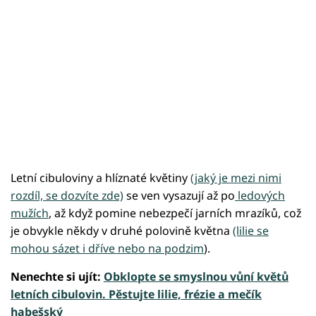
Letní cibuloviny a hlíznaté květiny
(jaký je mezi nimi
rozdíl, se dozvíte zde)
se ven vysazují až po
ledových
mužích
, až když pomine nebezpečí jarních mrazíků, což
je obvykle někdy v druhé polovině května
(lilie se
mohou sázet i dříve nebo na podzim
).
Nenechte si ujít:
Obklopte se smyslnou vůní květů
letních cibulovin. Pěstujte lilie, frézie a mečík
habešský