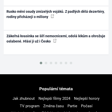
Rusko mění osudy zmizelých vojáků. Z padlých dělá dezertéry,
rodiny přicházejí o miliony
Zákeřná kvasinka se šíří nemocnicemi, odolá lékům a ohrožuje
oslabené. Hlásí ji už i Česko
Populární témata
Jak zhubnout
Nejlepší filmy 2024
Nejlepší horory
TV program
Změna času
Partie
Počasí