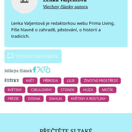
Všechny články autora
Lenka Valjentová je redaktorkou webu Prima Living.
Píše hlavně o zahradě, pěstování, o historii a
tradicích.
VSTOUPIT DO DISKUZE
Sdílejte článek
ŠTÍTKY
KVĚT
PŘÍRODA
LILIE
ŽIVOTNÍ PROSTŘEDÍ
KVĚTINY
CIBULOVINY
STONEK
HLÍZA
MEČÍK
FRÉZIE
DOSNA
DAHLIA
KVĚTINY A ROSTLINY
PŘEČTĚTE SI TAKÉ