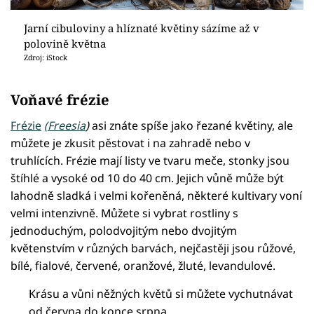
Jarní cibuloviny a hlíznaté květiny sázíme až v
polovině května
Zdroj: iStock
Voňavé frézie
Frézie
(Freesia
)
asi znáte spíše jako řezané květiny, ale
můžete je zkusit pěstovat i na zahradě nebo v
truhlících. Frézie mají listy ve tvaru meče, stonky jsou
štíhlé a vysoké od 10 do 40 cm. Jejich vůně může být
lahodně sladká i velmi kořeněná, některé kultivary voní
velmi intenzivně. Můžete si vybrat rostliny s
jednoduchým, polodvojitým nebo dvojitým
květenstvím v různých barvách, nejčastěji jsou růžové,
bílé, fialové, červené, oranžové, žluté, levandulové.
Krásu a vůni něžných květů si můžete vychutnávat
od června do konce srpna.