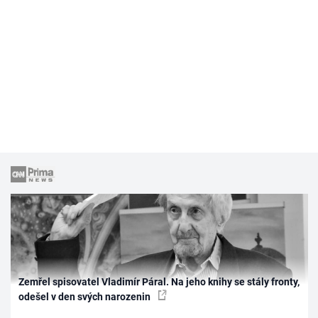
Zemřel spisovatel Vladimír Páral. Na jeho knihy se stály fronty,
odešel v den svých narozenin