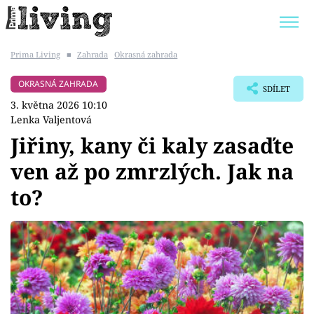
Prima Living
■
Zahrada
Okrasná zahrada
Trendy:
JAK UŠETŘIT
POKOJOVÉ KVĚTINY
OKRASNÁ ZAHRADA
SDÍLET
BYDLENÍ SLAVNÝCH
ZAHRADA
3. května 2026 10:10
Lenka Valjentová
Jiřiny, kany či kaly zasaďte
ven až po zmrzlých. Jak na
Témata
to?
Bydlení
Zahrada
Design