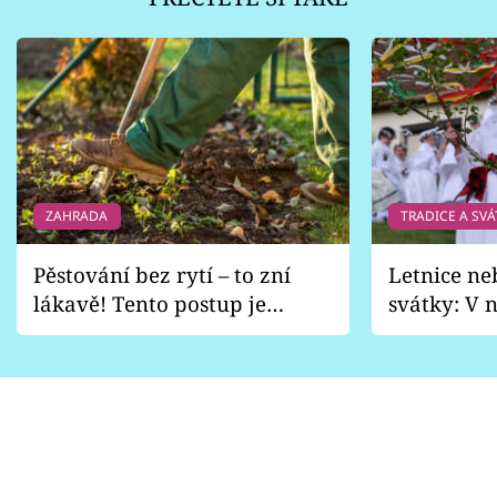
ZAHRADA
TRADICE A SVÁ
Pěstování bez rytí – to zní
Letnice ne
lákavě! Tento postup je
svátky: V n
vhodný jen pro některé
pondělí z
zahrady