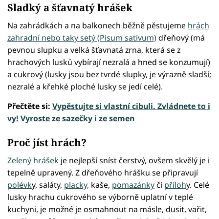
Sladký a šťavnatý hrášek
Na zahrádkách a na balkonech běžně pěstujeme
hrách
zahradní nebo taky setý (Pisum sativum)
dřeňový (má
pevnou slupku a velká šťavnatá zrna, která se z
hrachových lusků vybírají nezralá a hned se konzumují)
a cukrový (lusky jsou bez tvrdé slupky, je výrazně sladší;
nezralé a křehké ploché lusky se jedí celé).
Přečtěte si:
Vypěstujte si vlastní cibuli. Zvládnete to i
vy! Vyroste ze sazečky i ze semen
Proč jíst hrách?
Zelený hrášek
je nejlepší sníst čerstvý, ovšem skvělý je i
tepelně upravený. Z dřeňového hrášku se připravují
polévk
y, saláty,
placky,
kaše,
pomazánky
či
příloh
y. Celé
lusky hrachu cukrového se výborně uplatní v teplé
kuchyni, je možné je osmahnout na másle, dusit, vařit,