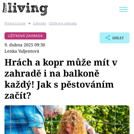
Prima Living
■
Zahrada
Užitková zahrada
Trendy:
JAK UŠETŘIT
POKOJOVÉ KVĚTINY
UŽITKOVÁ ZAHRADA
SDÍLET
BYDLENÍ SLAVNÝCH
ZAHRADA
9. dubna 2025 09:30
Lenka Valjentová
Hrách a kopr může mít v
zahradě i na balkoně
Témata
každý! Jak s pěstováním
Bydlení
začít?
Zahrada
Design