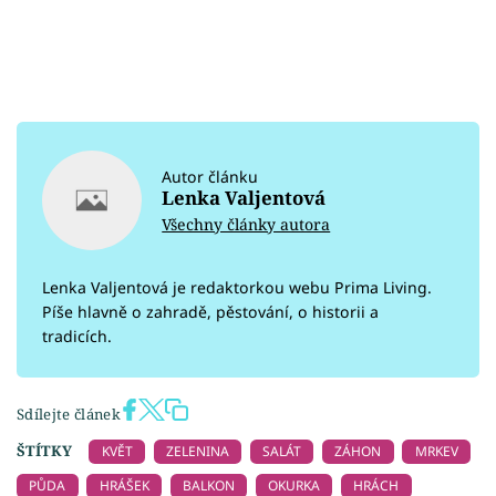
Autor článku
Lenka Valjentová
Všechny články autora
Lenka Valjentová je redaktorkou webu Prima Living.
Píše hlavně o zahradě, pěstování, o historii a
tradicích.
Sdílejte článek
ŠTÍTKY
KVĚT
ZELENINA
SALÁT
ZÁHON
MRKEV
PŮDA
HRÁŠEK
BALKON
OKURKA
HRÁCH