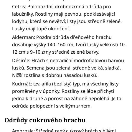
Cetris: Polopozdní, drobnozrnná odrůda pro
labužníky. Rostliny mají pevnou, podklesávající
lodyhu, která se nevětví, listy jsou středně zelené.
Lusky mají tupé ukončení.
Alderman: Pozdní odrůda dřeňového hrachu
dosahuje výšky 140–160 cm, tvoří lusky velikosti 10–
12 cm s 9–10 zrny středně zelené barvy.
Désirée: Hrách s netradiční modrofialovou barvou
lusků. Semena jsou zelená, středně velká, sladká.
Nižší rostlina s dobrou násadou lusků.
Kudrnáč: tzv. afila (bezlistý) typ, má všechny listy
proměněny v úponky. Rostliny se lépe přichytí
jedna k druhé a porost na záhoně nepoléhá. Je to
odrůda polopozdní s velkým zrnem.
Odrůdy cukrového hrachu
Ambrosia: Středně raný cukrový hrách s bílými