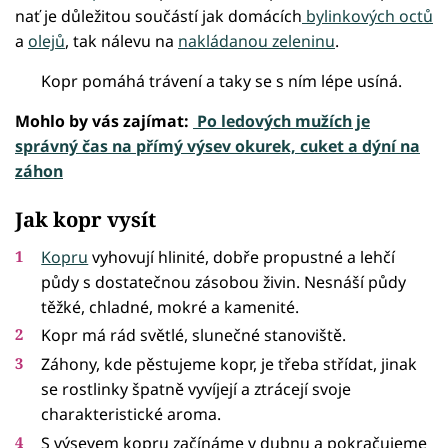
nať je důležitou součástí jak domácích
bylinkových octů
a
olejů
, tak nálevu na
nakládanou zeleninu
.
Kopr pomáhá trávení a taky se s ním lépe usíná.
Mohlo by vás zajímat:
Po ledových mužích je
správný čas na přímý výsev okurek, cuket a dýní na
záhon
Jak kopr vysít
Kopru
vyhovují hlinité, dobře propustné a lehčí
půdy s dostatečnou zásobou živin. Nesnáší půdy
těžké, chladné, mokré a kamenité.
Kopr má rád světlé, slunečné stanoviště.
Záhony, kde pěstujeme kopr, je třeba střídat, jinak
se rostlinky špatně vyvíjejí a ztrácejí svoje
charakteristické aroma.
S výsevem kopru začínáme v dubnu a pokračujeme