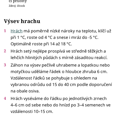
či přílohy
Zdroj: iStock
Výsev hrachu
Hrách
má poměrně nízké nároky na teplotu, klíčí už
při 1 °C, roste od 4 °C a snese i mráz do -5 °C.
Optimálně roste při 14 až 18 °C.
Hrách setý nejlépe prospívá ve středně těžkých a
lehčích hlinitých půdách s mírně zásaditou reakcí.
Záhon na výsev pečlivě uhrabeme a lopatkou nebo
motyčkou uděláme řádek o hloubce zhruba 6 cm.
Vzdálenost řádků se pohybuje s ohledem na
vybranou odrůdu od 15 do 40 cm podle doporučení
na obale osiva.
Hrách vyséváme do řádku po jednotlivých zrnech
4–6 cm od sebe nebo do hnízd po 3–4 semenech ve
vzdálenosti 10–15 cm.