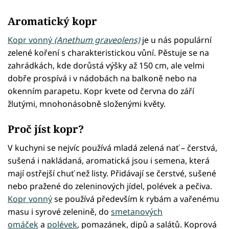
Aromatický kopr
Kopr vonný
(Anethum graveolens)
je u nás populární
zelené koření s charakteristickou vůní. Pěstuje se na
zahrádkách, kde dorůstá výšky až 150 cm, ale velmi
dobře prospívá i v nádobách na balkoně nebo na
okenním parapetu. Kopr kvete od června do září
žlutými, mnohonásobně složenými květy.
Proč jíst kopr?
V kuchyni se nejvíc používá mladá zelená nať – čerstvá,
sušená i nakládaná, aromatická jsou i semena, která
mají ostřejší chuť než listy. Přidávají se čerstvé, sušené
nebo pražené do zeleninových jídel, polévek a pečiva.
Kopr vonný
se používá především k rybám a vařenému
masu i syrové zelenině, do
smetanových
omáček
a
polévek
, pomazánek, dipů a salátů. Koprová