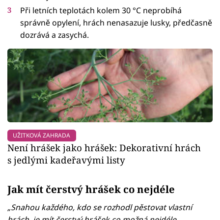
Při letních teplotách kolem 30 °C neprobíhá
správně opylení, hrách nenasazuje lusky, předčasně
dozrává a zasychá.
UŽITKOVÁ ZAHRADA
Není hrášek jako hrášek: Dekorativní hrách
s jedlými kadeřavými listy
Jak mít čerstvý hrášek co nejdéle
„Snahou každého, kdo se rozhodl pěstovat vlastní
hrách, je mít čerstvý hrášek co možná nejdéle.