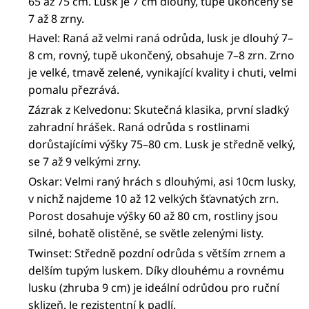
65 až 75 cm. Lusk je 7 cm dlouhý, tupě ukončený se
7 až 8 zrny.
Havel: Raná až velmi raná odrůda, lusk je dlouhý 7–
8 cm, rovný, tupě ukončený, obsahuje 7–8 zrn. Zrno
je velké, tmavě zelené, vynikající kvality i chuti, velmi
pomalu přezrává.
Zázrak z Kelvedonu: Skutečná klasika, první sladký
zahradní hrášek. Raná odrůda s rostlinami
dorůstajícími výšky 75–80 cm. Lusk je středně velký,
se 7 až 9 velkými zrny.
Oskar: Velmi raný hrách s dlouhými, asi 10cm lusky,
v nichž najdeme 10 až 12 velkých šťavnatých zrn.
Porost dosahuje výšky 60 až 80 cm, rostliny jsou
silné, bohatě olistěné, se světle zelenými listy.
Twinset: Středně pozdní odrůda s větším zrnem a
delším tupým luskem. Díky dlouhému a rovnému
lusku (zhruba 9 cm) je ideální odrůdou pro ruční
sklizeň. Je rezistentní k padlí.