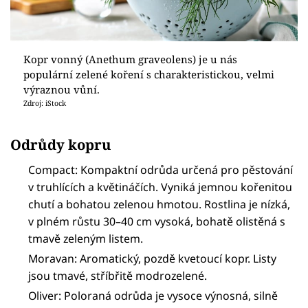
Kopr vonný (Anethum graveolens) je u nás
populární zelené koření s charakteristickou, velmi
výraznou vůní.
Zdroj: iStock
Odrůdy kopru
Compact: Kompaktní odrůda určená pro pěstování
v truhlících a květináčích. Vyniká jemnou kořenitou
chutí a bohatou zelenou hmotou. Rostlina je nízká,
v plném růstu 30–40 cm vysoká, bohatě olistěná s
tmavě zeleným listem.
Moravan: Aromatický, pozdě kvetoucí kopr. Listy
jsou tmavé, stříbřitě modrozelené.
Oliver: Poloraná odrůda je vysoce výnosná, silně