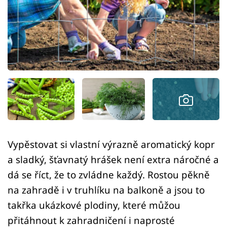
Sledujte prima+
Přihlášení
Sledujte nás
Vypěstovat si vlastní výrazně aromatický kopr
a sladký, šťavnatý hrášek není extra náročné a
dá se říct, že to zvládne každý. Rostou pěkně
na zahradě i v truhlíku na balkoně a jsou to
takřka ukázkové plodiny, které můžou
přitáhnout k zahradničení i naprosté