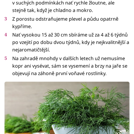
v suchých podmínkách nať rychle žloutne, ale
stejně tak, když je chladno a mokro.
Z porostu odstraňujeme plevel a půdu opatrně
kypříme.
Nať vysokou 15 až 30 cm sbíráme už za 4 až 6 týdnů
po vzejití po dobu dvou týdnů, kdy je nejkvalitnější a
nejaromatičtější.
Na zahradě mnohdy v dalších letech už nemusíme
kopr ani vysévat, sám se vysemení a brzy na jaře se
objevují na záhoně první voňavé rostlinky.