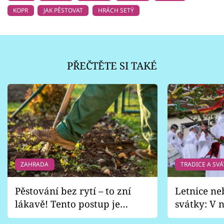
KOPR
JAK PĚSTOVAT
HRÁCH SETÝ
PŘEČTĚTE SI TAKÉ
ZAHRADA
TRADICE A SVÁ
Pěstování bez rytí – to zní
Letnice ne
lákavě! Tento postup je
svátky: V n
vhodný jen pro některé
pondělí z