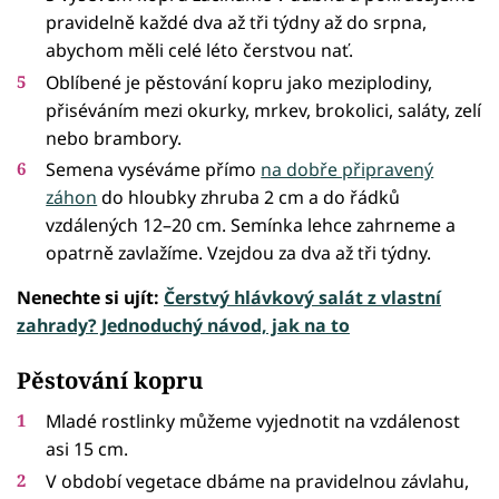
pravidelně každé dva až tři týdny až do srpna,
abychom měli celé léto čerstvou nať.
Oblíbené je pěstování kopru jako meziplodiny,
přiséváním mezi okurky, mrkev, brokolici, saláty, zelí
nebo brambory.
Semena vyséváme přímo
na dobře připravený
záhon
do hloubky zhruba 2 cm a do řádků
vzdálených 12–20 cm. Semínka lehce zahrneme a
opatrně zavlažíme. Vzejdou za dva až tři týdny.
Nenechte si ujít:
Čerstvý hlávkový salát z vlastní
zahrady? Jednoduchý návod, jak na to
Pěstování kopru
Mladé rostlinky můžeme vyjednotit na vzdálenost
asi 15 cm.
V období vegetace dbáme na pravidelnou závlahu,