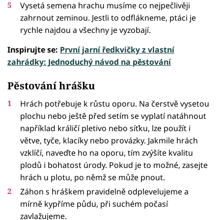
Vysetá semena hrachu musíme co nejpečlivěji
zahrnout zeminou. Jestli to odflákneme, ptáci je
rychle najdou a všechny je vyzobají.
Inspirujte se:
První jarní ředkvičky z vlastní
zahrádky: Jednoduchý návod na pěstování
Pěstování hrášku
Hrách potřebuje k růstu oporu. Na čerstvě vysetou
plochu nebo ještě před setím se vyplatí natáhnout
například králičí pletivo nebo síťku, lze použít i
větve, tyče, klacíky nebo provázky. Jakmile hrách
vzklíčí, naveďte ho na oporu, tím zvýšíte kvalitu
plodů i bohatost úrody. Pokud je to možné, zasejte
hrách u plotu, po němž se může pnout.
Záhon s hráškem pravidelně odplevelujeme a
mírně kypříme půdu, při suchém počasí
zavlažujeme.