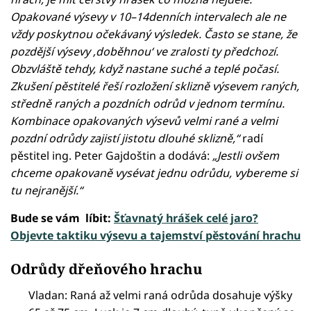
Opakované výsevy v 10–14denních intervalech ale ne
vždy poskytnou očekávaný výsledek. Často se stane, že
pozdější výsevy ‚doběhnou‘ ve zralosti ty předchozí.
Obzvláště tehdy, když nastane suché a teplé počasí.
Zkušení pěstitelé řeší rozložení sklizně výsevem raných,
středně raných a pozdních odrůd v jednom termínu.
Kombinace opakovaných výsevů velmi rané a velmi
pozdní odrůdy zajistí jistotu dlouhé sklizně,“
radí
pěstitel ing. Peter Gajdoštin a dodává:
„Jestli ovšem
chceme opakovaně vysévat jednu odrůdu, vybereme si
tu nejranější.“
Bude se vám líbit:
Šťavnatý hrášek celé jaro?
Objevte taktiku výsevu a tajemství pěstování hrachu
Odrůdy dřeňového hrachu
Vladan: Raná až velmi raná odrůda dosahuje výšky