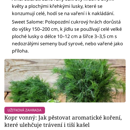
květy a plochými křehkými lusky, které se
konzumují celé, hodí se na vaření i k nakládání.
Sweet Salome: Polopozdní cukrový hrách dorůstá
do výšky 150–200 cm, k jídlu se používají celé velké
ploché lusky o délce 10–12 cm a šířce 3–3,5 cm s
nedozrálými semeny buď syrové, nebo vařené jako
příloha.
UŽITKOVÁ ZAHRADA
Kopr vonný: Jak pěstovat aromatické koření,
které ulehčuje trávení i tiší kašel