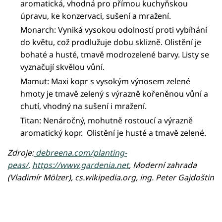
aromatická, vhodná pro přímou kuchyňskou
úpravu, ke konzervaci, sušení a mražení.
Monarch: Vyniká vysokou odolností proti vybíhání
do květu, což prodlužuje dobu sklizně. Olistění je
bohaté a husté, tmavě modrozelené barvy. Listy se
vyznačují skvělou vůní.
Mamut: Maxi kopr s vysokým výnosem zelené
hmoty je tmavě zelený s výrazně kořeněnou vůní a
chutí, vhodný na sušení i mražení.
Titan: Nenáročný, mohutně rostoucí a výrazně
aromatický kopr. Olistění je husté a tmavě zelené.
Zdroje:
debreena.com/planting-
peas/,
https://www.gardenia.net
, Moderní zahrada
(Vladimír Mölzer), cs.wikipedia.org, ing. Peter Gajdoštin