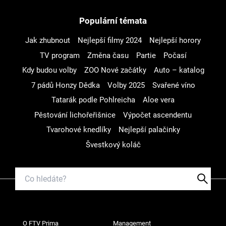
Populární témata
Jak zhubnout
Nejlepší filmy 2024
Nejlepší horory
TV program
Změna času
Partie
Počasí
Kdy budou volby
ZOO Nové začátky
Auto – katalog
7 pádů Honzy Dědka
Volby 2025
Svařené víno
Tatarák podle Pohlreicha
Aloe vera
Pěstování lichořeřišnice
Výpočet ascendentu
Tvarohové knedlíky
Nejlepší palačinky
Švestkový koláč
O FTV Prima
Management