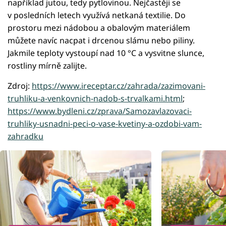
například jutou, tedy pytlovinou. Nejčastěji se
v posledních letech využívá netkaná textilie. Do
prostoru mezi nádobou a obalovým materiálem
můžete navíc nacpat i drcenou slámu nebo piliny.
Jakmile teploty vystoupí nad 10 °C a vysvitne slunce,
rostliny mírně zalijte.
Zdroj:
https://www.ireceptar.cz/zahrada/zazimovani-
truhliku-a-venkovnich-nadob-s-trvalkami.html
;
https://www.bydleni.cz/zprava/Samozavlazovaci-
truhliky-usnadni-peci-o-vase-kvetiny-a-ozdobi-vam-
zahradku