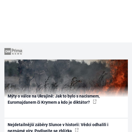
Mýty o válce na Ukrajině: Jak to bylo s nacismem,
Euromajdanem či Krymem a kdo je diktátor?
Nejdetailnější záběry Slunce v historii: Vědci odhalili i
neznámé víry. Podívejte se zblízka