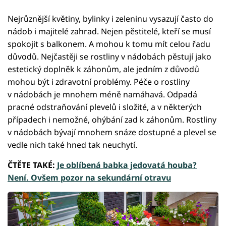
Nejrůznější květiny, bylinky i zeleninu vysazují často do
nádob i majitelé zahrad. Nejen pěstitelé, kteří se musí
spokojit s balkonem. A mohou k tomu mít celou řadu
důvodů. Nejčastěji se rostliny v nádobách pěstují jako
estetický doplněk k záhonům, ale jedním z důvodů
mohou být i zdravotní problémy. Péče o rostliny
v nádobách je mnohem méně namáhavá. Odpadá
pracné odstraňování plevelů i složité, a v některých
případech i nemožné, ohýbání zad k záhonům. Rostliny
v nádobách bývají mnohem snáze dostupné a plevel se
vedle nich také hned tak neuchytí.
ČTĚTE TAKÉ:
Je oblíbená babka jedovatá houba?
Není. Ovšem pozor na sekundární otravu