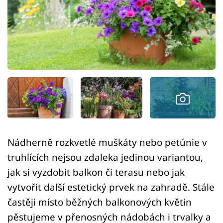
Sledujte prima+
Přihlášení
Sledujte nás
Nádherně rozkvetlé muškáty nebo petúnie v
truhlících nejsou zdaleka jedinou variantou,
jak si vyzdobit balkon či terasu nebo jak
vytvořit další estetický prvek na zahradě. Stále
častěji místo běžných balkonových květin
pěstujeme v přenosných nádobách i trvalky a