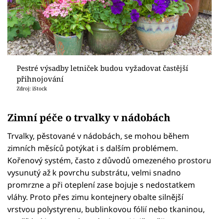
Pestré výsadby letniček budou vyžadovat častější
přihnojování
Zdroj: iStock
Zimní péče o trvalky v nádobách
Trvalky, pěstované v nádobách, se mohou během
zimních měsíců potýkat i s dalším problémem.
Kořenový systém, často z důvodů omezeného prostoru
vysunutý až k povrchu substrátu, velmi snadno
promrzne a při oteplení zase bojuje s nedostatkem
vláhy. Proto přes zimu kontejnery obalte silnější
vrstvou polystyrenu, bublinkovou fólií nebo tkaninou,