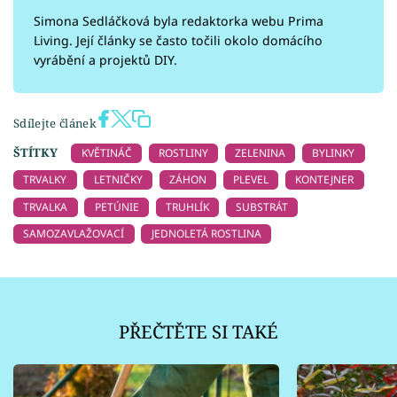
Simona Sedláčková byla redaktorka webu Prima
Living. Její články se často točili okolo domácího
vyrábění a projektů DIY.
Sdílejte článek
ŠTÍTKY
KVĚTINÁČ
ROSTLINY
ZELENINA
BYLINKY
TRVALKY
LETNIČKY
ZÁHON
PLEVEL
KONTEJNER
TRVALKA
PETÚNIE
TRUHLÍK
SUBSTRÁT
SAMOZAVLAŽOVACÍ
JEDNOLETÁ ROSTLINA
PŘEČTĚTE SI TAKÉ