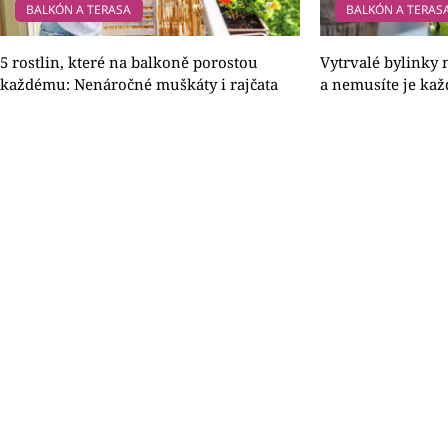
BALKÓN A TERASA
BALKÓN A TERAS
5 rostlin, které na balkoně porostou
Vytrvalé bylinky 
každému: Nenáročné muškáty i rajčata
a nemusíte je ka