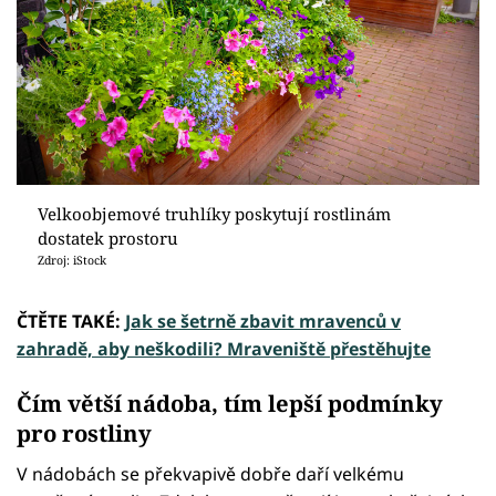
Velkoobjemové truhlíky poskytují rostlinám
dostatek prostoru
Zdroj: iStock
ČTĚTE TAKÉ:
Jak se šetrně zbavit mravenců v
zahradě, aby neškodili? Mraveniště přestěhujte
Čím větší nádoba, tím lepší podmínky
pro rostliny
V nádobách se překvapivě dobře daří velkému