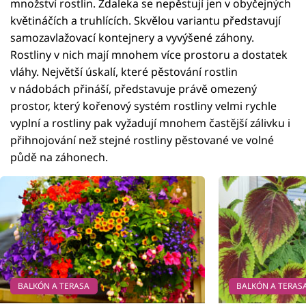
množství rostlin. Zdaleka se nepěstují jen v obyčejných
květináčích a truhlících. Skvělou variantu představují
samozavlažovací kontejnery a vyvýšené záhony.
Rostliny v nich mají mnohem více prostoru a dostatek
vláhy. Největší úskalí, které pěstování rostlin
v nádobách přináší, představuje právě omezený
prostor, který kořenový systém rostliny velmi rychle
vyplní a rostliny pak vyžadují mnohem častější zálivku i
přihnojování než stejné rostliny pěstované ve volné
půdě na záhonech.
BALKÓN A TERASA
BALKÓN A TERAS