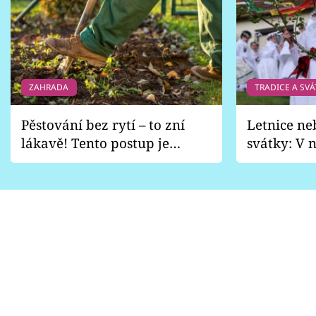
ZAHRADA
TRADICE A SVÁ
Pěstování bez rytí – to zní
Letnice ne
lákavě! Tento postup je
svátky: V n
vhodný jen pro některé
pondělí z
zahrady