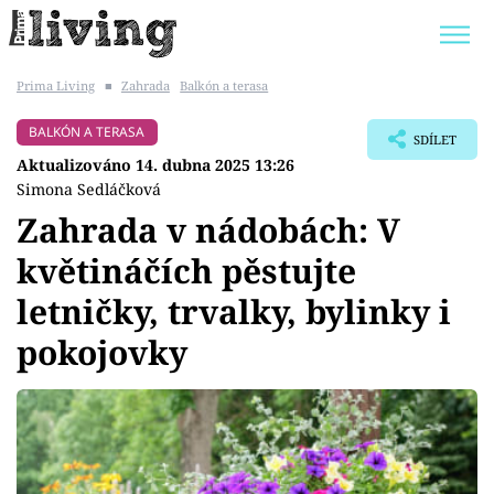
Prima Living
■
Zahrada
Balkón a terasa
Trendy:
JAK UŠETŘIT
POKOJOVÉ KVĚTINY
BALKÓN A TERASA
SDÍLET
BYDLENÍ SLAVNÝCH
ZAHRADA
Aktualizováno 14. dubna 2025 13:26
Simona Sedláčková
Zahrada v nádobách: V
květináčích pěstujte
Témata
letničky, trvalky, bylinky i
Bydlení
pokojovky
Zahrada
Design