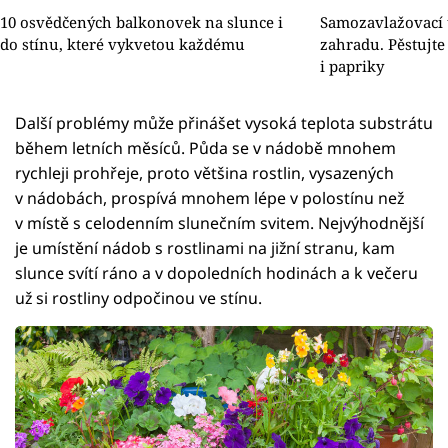
10 osvědčených balkonovek na slunce i
Samozavlažovací 
do stínu, které vykvetou každému
zahradu. Pěstujte 
i papriky
Další problémy může přinášet vysoká teplota substrátu
během letních měsíců. Půda se v nádobě mnohem
rychleji prohřeje, proto většina rostlin, vysazených
v nádobách, prospívá mnohem lépe v polostínu než
v místě s celodenním slunečním svitem. Nejvýhodnější
je umístění nádob s rostlinami na jižní stranu, kam
slunce svítí ráno a v dopoledních hodinách a k večeru
už si rostliny odpočinou ve stínu.