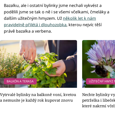
Bazalku, ale i ostatní bylinky jsme nechali vykvést a
podělili jsme se tak o ně i se všemi včelkami, čmeláky a
dalším užitečným hmyzem. Už
několik let k nám
pravidelně přilétá i dlouhozobka
, kterou nejvíc těší
právě bazalka a verbena.
BALKÓN A TERASA
UŽITEČNÝ HMYZ 
Vytrvalé bylinky na balkoně voní, kvetou
Nechte bylinky vy
a nemusíte je každý rok kupovat znovu
petrželka i libeče
které nakrmí včel