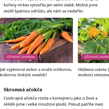
kořeny mrkev vytvořila jen velmi slabé. Možná jsme
zvolili špatnou odrůdu, ale nám se nedařilo.
UŽITKOVÁ ZAHRADA
UŽITKOVÁ ZAHR
Jak vypěstovat mrkev a uvařit svíčkovou,
Oblíbená cuketa: 
královnu českých omáček?
moderní zeleninu
Skromná ačokča
Cizokrajná ačokča rostla v kontejneru jako o život a
sklidili jsme i velké množství plodů. Pokud patříte mezi