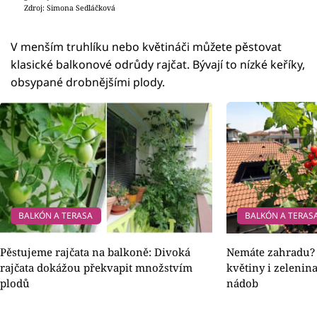
Zdroj: Simona Sedláčková
V menším truhlíku nebo květináči můžete pěstovat
klasické balkonové odrůdy rajčat. Bývají to nízké keříky,
obsypané drobnějšími plody.
BALKÓN A TERASA
BALKÓN A TERAS
Pěstujeme rajčata na balkoně: Divoká
Nemáte zahradu? N
rajčata dokážou překvapit množstvím
květiny i zeleni
plodů
nádob