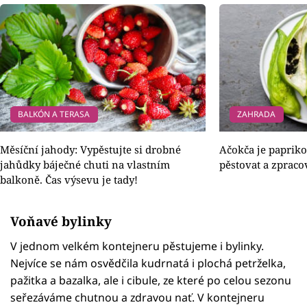
BALKÓN A TERASA
ZAHRADA
Měsíční jahody: Vypěstujte si drobné
Ačokča je paprikoo
jahůdky báječné chuti na vlastním
pěstovat a zpraco
balkoně. Čas výsevu je tady!
Voňavé bylinky
V jednom velkém kontejneru pěstujeme i bylinky.
Nejvíce se nám osvědčila kudrnatá i plochá petrželka,
pažitka a bazalka, ale i cibule, ze které po celou sezonu
seřezáváme chutnou a zdravou nať. V kontejneru