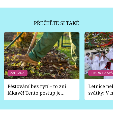
PŘEČTĚTE SI TAKÉ
ZAHRADA
TRADICE A SVÁ
Pěstování bez rytí – to zní
Letnice ne
lákavě! Tento postup je
svátky: V n
vhodný jen pro některé
pondělí z
zahrady