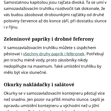
Samostatnou kapitolou jsou rajčata divoká. Ta se umí v
samozavlažovacím truhlíku rozdivočit tak dokonale, že
vás budou zásobovat drobounkými rajčátky od druhé
poloviny července až do konce září, při dostatku slunce
i v říjnu.
Zeleninové papriky i drobné feferony
V samozavlažovacím truhlíku můžete s úspěchem
pěstovat i
všechny druhy paprik i feferonek
. Potřebují
jen trochu méně vody, proto zásobníky nikdy
nedoplňujte na maximum. Také umístění truhlíku by
mělo být více slunečné.
Okurky nakládačky i salátové
Okurky se v samozavlažovacím kontejneru pěstují více
než snadno. Jen pozor na příliš mnoho slunce. Lepší je
opravdu umístění kontejneru u východní než u jižní