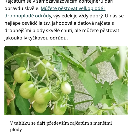
Rajčatům se v samozavlažovacím kontejneru daří
opravdu skvěle.
Můžete pěstovat velkoplodé i
drobnoplodé odrůdy
, výsledek je vždy dobrý. U nás se
nejlépe osvědčila tzv. jahodová a datlová rajčata s
drobnějšími plody skvělé chuti, ale můžete pěstovat
jakoukoliv tyčkovou odrůdu.
V tuhlíku se daří především rajčatům s menšími
plody