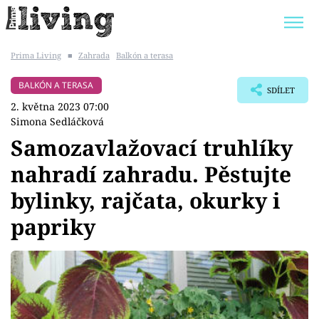
Prima Living
■
Zahrada
Balkón a terasa
Trendy:
JAK UŠETŘIT
POKOJOVÉ KVĚTINY
BALKÓN A TERASA
SDÍLET
BYDLENÍ SLAVNÝCH
ZAHRADA
2. května 2023 07:00
Simona Sedláčková
Samozavlažovací truhlíky
nahradí zahradu. Pěstujte
Témata
bylinky, rajčata, okurky i
Bydlení
papriky
Zahrada
Design