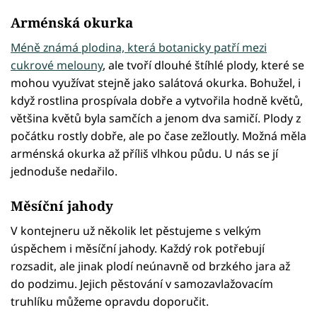
Arménská okurka
Méně známá plodina, která botanicky patří mezi
cukrové melouny
, ale tvoří dlouhé štíhlé plody, které se
mohou využívat stejně jako salátová okurka. Bohužel, i
když rostlina prospívala dobře a vytvořila hodně květů,
většina květů byla samčích a jenom dva samičí. Plody z
počátku rostly dobře, ale po čase zežloutly. Možná měla
arménská okurka až příliš vlhkou půdu. U nás se jí
jednoduše nedařilo.
Měsíční jahody
V kontejneru už několik let pěstujeme s velkým
úspěchem i měsíční jahody. Každý rok potřebují
rozsadit, ale jinak plodí neúnavně od brzkého jara až
do podzimu. Jejich pěstování v samozavlažovacím
truhlíku můžeme opravdu doporučit.