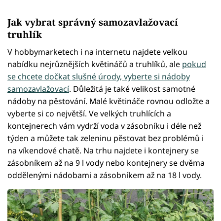
Jak vybrat správný samozavlažovací
truhlík
V hobbymarketech i na internetu najdete velkou
nabídku nejrůznějších květináčů a truhlíků, ale
pokud
se chcete dočkat slušné úrody, vyberte si nádoby
samozavlažovací
. Důležitá je také velikost samotné
nádoby na pěstování. Malé květináče rovnou odložte a
vyberte si co největší. Ve velkých truhlících a
kontejnerech vám vydrží voda v zásobníku i déle než
týden a můžete tak zeleninu pěstovat bez problémů i
na víkendové chatě. Na trhu najdete i kontejnery se
zásobníkem až na 9 l vody nebo kontejnery se dvěma
oddělenými nádobami a zásobníkem až na 18 l vody.