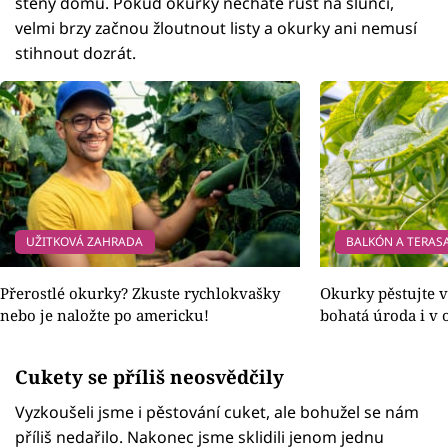
stěny domu. Pokud okurky necháte růst na slunci,
velmi brzy začnou žloutnout listy a okurky ani nemusí
stihnout dozrát.
UŽITKOVÁ ZAHRADA
BALKÓN A TERAS
Přerostlé okurky? Zkuste rychlokvašky
Okurky pěstujte v
nebo je naložte po americku!
bohatá úroda i v 
Cukety se příliš neosvědčily
Vyzkoušeli jsme i pěstování cuket, ale bohužel se nám
příliš nedařilo. Nakonec jsme sklidili jenom jednu