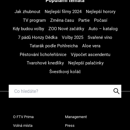
Populární témata
Jak zhubnout
Nejlepší filmy 2024
Nejlepší horory
TV program
Změna času
Partie
Počasí
Kdy budou volby
ZOO Nové začátky
Auto – katalog
7 pádů Honzy Dědka
Volby 2025
Svařené víno
Tatarák podle Pohlreicha
Aloe vera
Pěstování lichořeřišnice
Výpočet ascendentu
Tvarohové knedlíky
Nejlepší palačinky
Švestkový koláč
O FTV Prima
Management
Volná místa
Press