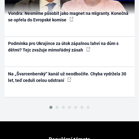
Vondra: Nesmíme působit jako magnet na migranty. Konečná
se opřela do Evropské komise
Podmínka pro Ukrajince za útok zápalnou lahví na dům s
dětmi? Tejc zvažuje mimořádný zásah
Na „Švarcenberský“ kanál už neodbočíte. Chyba vydržela 30
let, teď ceduli celou odstraní