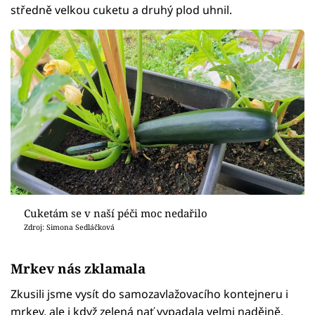
středně velkou cuketu a druhý plod uhnil.
Cuketám se v naší péči moc nedařilo
Zdroj: Simona Sedláčková
Mrkev nás zklamala
Zkusili jsme vysít do samozavlažovacího kontejneru i
mrkev, ale i když zelená nať vypadala velmi nadějně,