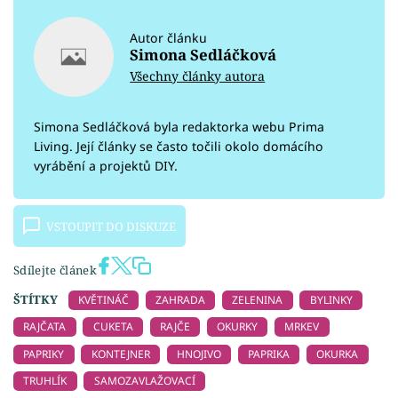
Autor článku
Simona Sedláčková
Všechny články autora
Simona Sedláčková byla redaktorka webu Prima
Living. Její články se často točili okolo domácího
vyrábění a projektů DIY.
VSTOUPIT DO DISKUZE
Sdílejte článek
ŠTÍTKY
KVĚTINÁČ
ZAHRADA
ZELENINA
BYLINKY
RAJČATA
CUKETA
RAJČE
OKURKY
MRKEV
PAPRIKY
KONTEJNER
HNOJIVO
PAPRIKA
OKURKA
TRUHLÍK
SAMOZAVLAŽOVACÍ