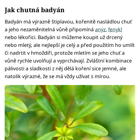
Jak chutná badyán
Badyán má výrazně štiplavou, kořenitě nasládlou chuť
a jeho nezaměnitelná vůně připomíná
anýz
,
fenykl
nebo lékořici. Badyán si můžeme koupit už drcený
nebo mletý, ale nejlepší je celý a před použitím ho umlít
či nadrtit v hmoždíři, protože mletím se jeho chuť a
vůně rychle uvolňují a vyprchávají. Zvláštní kombinace
pálivosti a sladkosti z něj dělá koření sice jemné, ale
natolik výrazné, že se má vždy užívat s mírou.