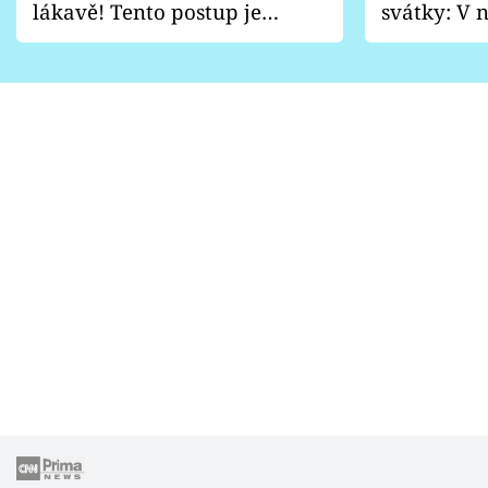
lákavě! Tento postup je
svátky: V n
vhodný jen pro některé
pondělí z
zahrady