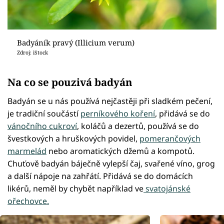
Badyáník pravý (Illicium verum)
Zdroj: iStock
Na co se pouzivá badyán
Badyán se u nás používá nejčastěji při sladkém pečení,
je tradiční součástí
perníkového koření
, přidává se do
vánočního cukroví
, koláčů a dezertů, používá se do
švestkových a hruškových povidel,
pomerančových
marmelád
nebo aromatických džemů a kompotů.
Chuťově badyán báječně vylepší čaj, svařené víno, grog
a další nápoje na zahřátí. Přidává se do domácích
likérů, neměl by chybět například ve
svatojánské
ořechovce.