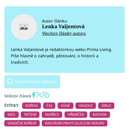
Autor článku
Lenka Valjentová
Všechny články autora
Lenka Valjentová je redaktorkou webu Prima Living.
Píše hlavně o zahradě, pěstování, o historii a
tradicích.
VSTOUPIT DO DISKUZE
Sdílejte článek
ŠTÍTKY
KOŘENÍ
ČAJ
VŮNĚ
VÁNOCE
VIRUS
MED
PEČENÍ
SKOŘICE
HŘEBÍČEK
BADYÁN
VÁNOČNÍ KOŘENÍ
BADYÁNÍK PRAVÝ (ILLICIUM VERUM)