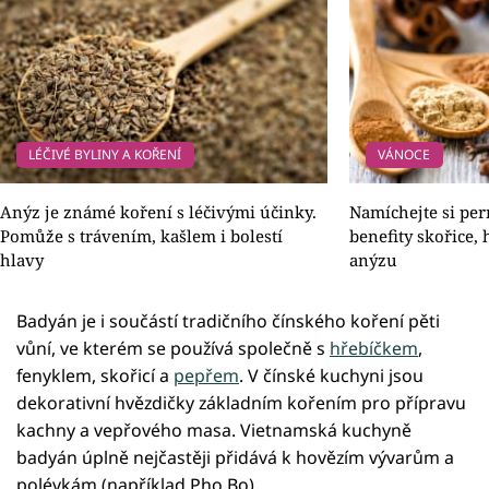
LÉČIVÉ BYLINY A KOŘENÍ
VÁNOCE
Anýz je známé koření s léčivými účinky.
Namíchejte si per
Pomůže s trávením, kašlem i bolestí
benefity skořice,
hlavy
anýzu
Badyán je i součástí tradičního čínského koření pěti
vůní, ve kterém se používá společně s
hřebíčkem
,
fenyklem, skořicí a
pepřem
. V čínské kuchyni jsou
dekorativní hvězdičky základním kořením pro přípravu
kachny a vepřového masa. Vietnamská kuchyně
badyán úplně nejčastěji přidává k hovězím vývarům a
polévkám (například Pho Bo).