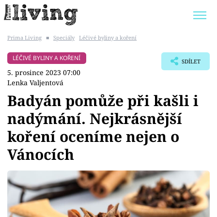
Prima Living
■
Speciály
Léčivé byliny a koření
Trendy:
JAK UŠETŘIT
POKOJOVÉ KVĚTINY
LÉČIVÉ BYLINY A KOŘENÍ
SDÍLET
BYDLENÍ SLAVNÝCH
ZAHRADA
5. prosince 2023 07:00
Lenka Valjentová
Badyán pomůže při kašli i
nadýmání. Nejkrásnější
Témata
koření oceníme nejen o
Bydlení
Vánocích
Zahrada
Design