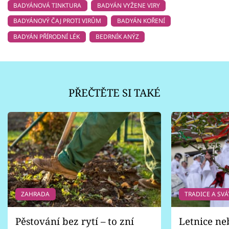
BADYÁNOVÁ TINKTURA
BADYÁN VYŽENE VIRY
BADYÁNOVÝ ČAJ PROTI VIRŮM
BADYÁN KOŘENÍ
BADYÁN PŘÍRODNÍ LÉK
BEDRNÍK ANÝZ
PŘEČTĚTE SI TAKÉ
ZAHRADA
TRADICE A SVÁ
Pěstování bez rytí – to zní
Letnice ne