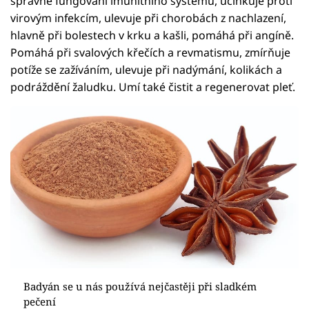
správné fungování imunitního systému, účinkuje proti
virovým infekcím, ulevuje při chorobách z nachlazení,
hlavně při bolestech v krku a kašli, pomáhá při angíně.
Pomáhá při svalových křečích a revmatismu, zmírňuje
potíže se zažíváním, ulevuje při nadýmání, kolikách a
podráždění žaludku. Umí také čistit a regenerovat pleť.
Badyán se u nás používá nejčastěji při sladkém
pečení