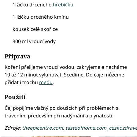
1lžičku drceného
hřebíčku
1 lžičku drceného kmínu
kousek celé skořice
300 ml vroucí vody
Příprava
Koření přelijeme vroucí vodou, zakryjeme a necháme
10 až 12 minut vyluhovat. Scedíme. Do čaje můžeme
přidat i trochu
medu
.
Použití
Čaj popíjíme vlažný po doušcích při problémech s
trávením, především při nadýmání a plynatosti.
Zdroje:
theepicentre.com
,
tasteofhome.com
,
ceskozdrave