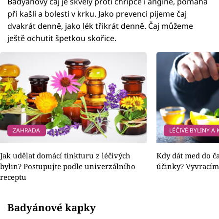
Badyánový čaj je skvělý proti chřipce i angíně, pomáhá
při kašli a bolesti v krku. Jako prevenci pijeme čaj
dvakrát denně, jako lék třikrát denně. Čaj můžeme
ještě ochutit špetkou skořice.
ZAHRADA
LÉČIVÉ BYLINY A
Jak udělat domácí tinkturu z léčivých
Kdy dát med do čaj
bylin? Postupujte podle univerzálního
účinky? Vyvracím
receptu
Badyánové kapky