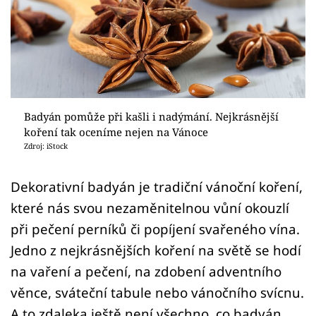
Sledujte prima+
Přihlášení
Sledujte nás
Badyán pomůže při kašli i nadýmání. Nejkrásnější
koření tak oceníme nejen na Vánoce
Zdroj: iStock
Dekorativní badyán je tradiční vánoční koření,
které nás svou nezaměnitelnou vůní okouzlí
při pečení perníků či popíjení svařeného vína.
Jedno z nejkrásnějších koření na světě se hodí
na vaření a pečení, na zdobení adventního
věnce, sváteční tabule nebo vánočního svícnu.
A to zdaleka ještě není všechno, co badyán