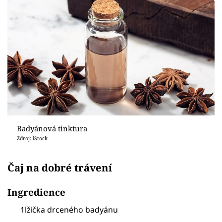
Badyánová tinktura
Zdroj: iStock
Čaj na dobré trávení
Ingredience
1lžička drceného badyánu