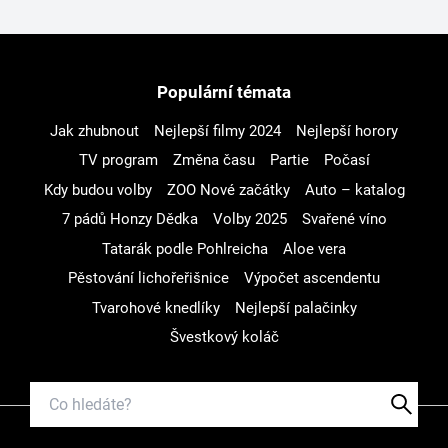
Populární témata
Jak zhubnout
Nejlepší filmy 2024
Nejlepší horory
TV program
Změna času
Partie
Počasí
Kdy budou volby
ZOO Nové začátky
Auto – katalog
7 pádů Honzy Dědka
Volby 2025
Svařené víno
Tatarák podle Pohlreicha
Aloe vera
Pěstování lichořeřišnice
Výpočet ascendentu
Tvarohové knedlíky
Nejlepší palačinky
Švestkový koláč