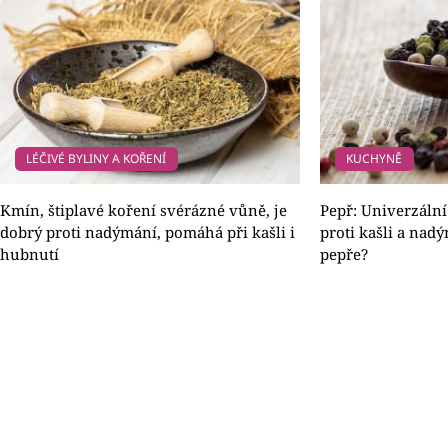
LÉČIVÉ BYLINY A KOŘENÍ
KUCHYNĚ
Kmín, štiplavé koření svérázné vůně, je
Pepř: Univerzální
dobrý proti nadýmání, pomáhá při kašli i
proti kašli a nad
hubnutí
pepře?