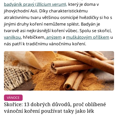
badyáník pravý (
Illicium verum
),
který je doma v
jihovýchodní Asii. Díky charakteristickému
atraktivnímu tvaru většinou osmicípé hvězdičky si ho s
jinými druhy koření nemůžeme splést. Badyán je
tvarově asi nejkrásnější koření vůbec. Spolu se skořicí,
vanilkou
, hřebíčkem,
anýzem
a
muškátovým oříškem
u
nás patří k tradičnímu vánočnímu koření.
VÁNOCE
Skořice: 13 dobrých důvodů, proč oblíbené
vánoční koření používat taky jako lék