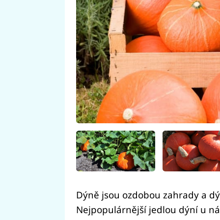
Dýně jsou ozdobou zahrady a dý
Nejpopulárnější jedlou dýní u ná