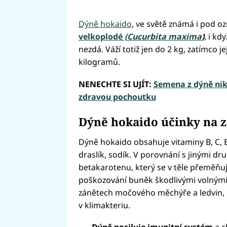
Dýně hokaido
, ve světě známá i pod oz
velkoplodé
(Cucurbita maxima
)
, i kd
nezdá. Váží totiž jen do 2 kg, zatímco 
kilogramů.
NENECHTE SI UJÍT:
Semena z dýně nikd
zdravou pochoutku
Dýně hokaido účinky na z
Dýně hokaido obsahuje vitaminy B, C, E, 
draslík, sodík. V porovnání s jinými dr
betakarotenu, který se v těle přeměňuje
poškozování buněk škodlivými volnými
zánětech močového měchýře a ledvin,
v klimakteriu.