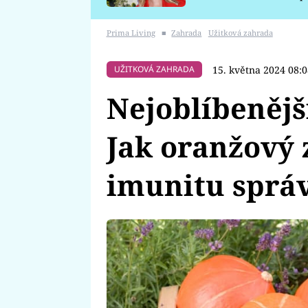
požáru
Prima Living
■
Zahrada
Užitková zahrada
15. května 2024 08:
UŽITKOVÁ ZAHRADA
Nejoblíbenějš
Jak oranžový 
imunitu sprá