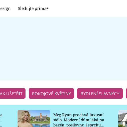
esign
Sledujte prima+
Design
TRENDY
JAK NA TO
PROMĚNY
NAŠE TIPY
JAK UŠETŘIT
POKOJOVÉ KVĚTINY
BYDLENÍ SLAVNÝCH
la
Meg Ryan prodává luxusní
.
sídlo. Moderní dům láká na
o
bazén, posilovnu i sprchu