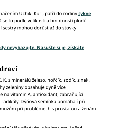
načením Uchiki Kuri, patří do rodiny
tykve
yž se to podle velikosti a hmotnosti plodů
její sestry mohou dorůst až do stovky
y nevyhazujte. Nasušte si je, získáte
draví
K, z minerálů železo, hořčík, sodík, zinek,
uhy zeleniny obsahuje dýně více
 na vitamin A, antioxidant, zabraňující
 radikály. Dýňová semínka pomáhají při
 mužům při problémech s prostatou a ženám