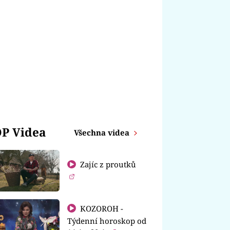
P Videa
Všechna videa
Zajíc z proutků
KOZOROH -
Týdenní horoskop od