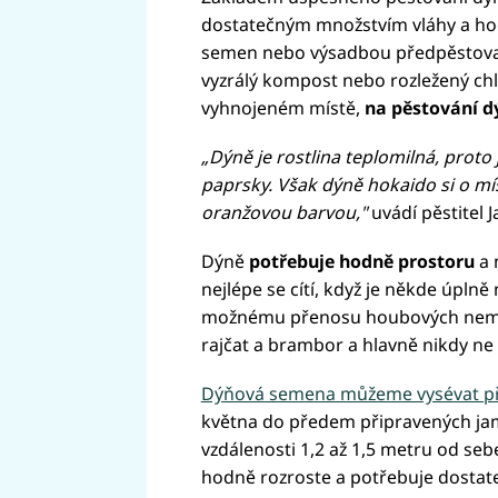
dostatečným množstvím vláhy a hod
semen nebo výsadbou předpěstova
vyzrálý kompost nebo rozležený chlé
vyhnojeném místě,
na pěstování d
„Dýně je rostlina teplomilná, proto 
paprsky. Však dýně hokaido si o mís
oranžovou barvou,"
uvádí pěstitel J
Dýně
potřebuje hodně prostoru
a 
nejlépe se cítí, když je někde úpln
možnému přenosu houbových nemoc
rajčat a brambor a hlavně nikdy ne 
Dýňová semena můžeme vysévat p
května do předem připravených jam
vzdálenosti 1,2 až 1,5 metru od seb
hodně rozroste a potřebuje dostate