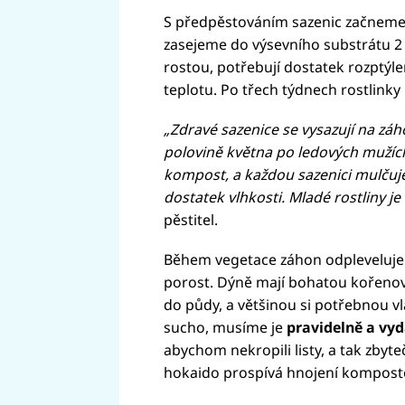
S předpěstováním sazenic začnem
zasejeme do výsevního substrátu 2 
rostou, potřebují dostatek rozptýle
teplotu. Po třech týdnech rostlinky
„Zdravé sazenice se vysazují na zá
polovině května po ledových mužíc
kompost, a každou sazenici mulču
dostatek vlhkosti. Mladé rostliny je
pěstitel.
Během vegetace záhon odplevelujem
porost. Dýně mají bohatou kořenov
do půdy, a většinou si potřebnou vlá
sucho, musíme je
pravidelně a vy
abychom nekropili listy, a tak zbyte
hokaido prospívá hnojení kompos