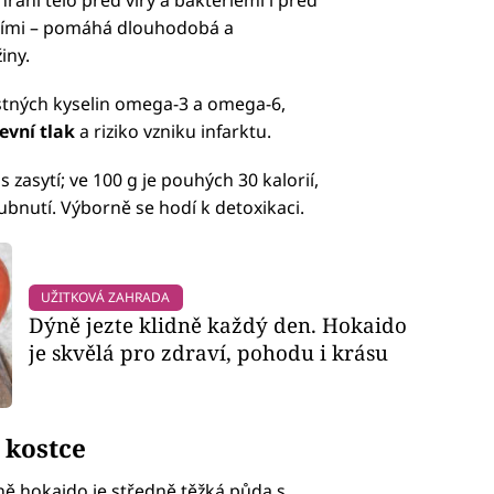
hrání tělo před viry a bakteriemi i před
ími – pomáhá dlouhodobá a
iny.
tných kyselin omega-3 a omega-6,
evní tlak
a riziko vzniku infarktu.
zasytí; ve 100 g je pouhých 30 kalorií,
bnutí. Výborně se hodí k detoxikaci.
UŽITKOVÁ ZAHRADA
Dýně jezte klidně každý den. Hokaido
je skvělá pro zdraví, pohodu i krásu
 kostce
 hokaido je středně těžká půda s