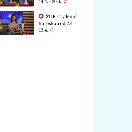
14.4. - 20.4.
ŠTÍR - Týdenní
horoskop od 7.4. -
13.4.