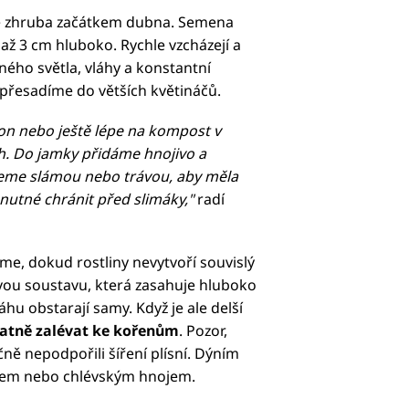
e zhruba začátkem dubna. Semena
až 3 cm hluboko. Rychle vzcházejí a
ného světla, vláhy a konstantní
 přesadíme do větších květináčů.
hon nebo ještě lépe na kompost v
h. Do jamky přidáme hnojivo a
jeme slámou nebo trávou, aby měla
 nutné chránit před slimáky,"
radí
e, dokud rostliny nevytvoří souvislý
ou soustavu, která zasahuje hluboko
hu obstarají samy. Když je ale delší
datně zalévat ke kořenům
. Pozor,
čně nepodpořili šíření plísní. Dýním
tem nebo chlévským hnojem.