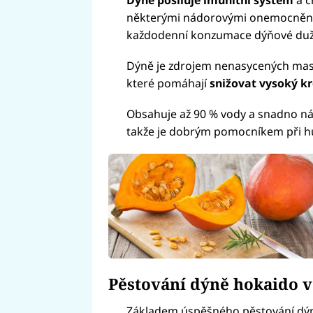
Dýně posiluje imunitní systém
a c
některými nádorovými onemocněn
každodenní konzumace dýňové duž
Dýně je zdrojem nenasycených mas
které pomáhají
snižovat vysoký kr
Obsahuje až 90 % vody a snadno nás 
takže je dobrým pomocníkem při hu
Pěstování dýně hokaido v
Základem úspěšného pěstování dýně