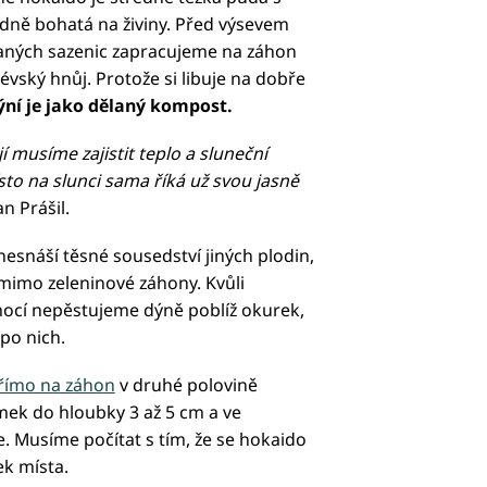
ně bohatá na živiny. Před výsevem
ných sazenic zapracujeme na záhon
vský hnůj. Protože si libuje na dobře
ýní je jako dělaný kompost.
jí musíme zajistit teplo a sluneční
to na slunci sama říká už svou jasně
an Prášil.
nesnáší těsné sousedství jiných plodin,
ě mimo zeleninové záhony. Kvůli
í nepěstujeme dýně poblíž okurek,
po nich.
římo na záhon
v druhé polovině
ek do hloubky 3 až 5 cm a ve
e. Musíme počítat s tím, že se hokaido
k místa.