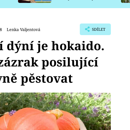
pro psy
08
Lenka Valjentová
SDÍLET
í dýní je hokaido.
zázrak posilující
vně pěstovat